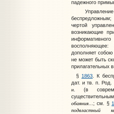
падежного примык
Управлен
беспредложным; 
чертой управле
возникающие при
информативног
восполняющее:
дополняет собою 
не может быть ск
прилагательных 
§
1863
.
К бесп
дат. и тв. п. Род.
н
. (в соврем
существительн
обаяния
...; см. §
подвластный
к