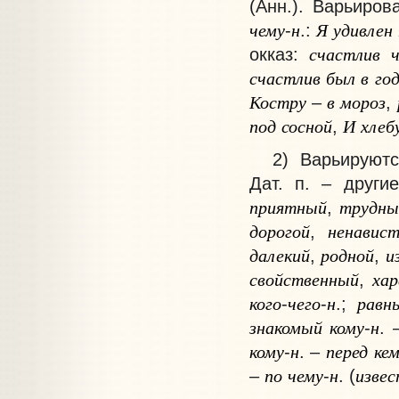
(Анн.). Варьиров
чему
н
Я
удивлен
-
.:
счастлив
окказ:
счастлив
был
в
го
Костру
в
мороз
–
,
под
сосной
И
хлеб
,
2) Варьируются
Дат. п. – друг
приятный
трудны
,
дорогой
ненавис
,
далекий
родной
и
,
,
свойственный
ха
,
кого
чего
н
равн
-
-
.;
знакомый
кому
н
-
.
кому
н
перед
ке
-
. –
по
чему
н
извес
–
-
. (