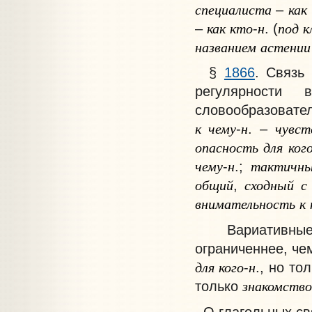
специалиста
как
–
как
кто
н
под
к
–
-
. (
названием
астении
§
1866
. Связь
регулярности
вос
словообразовате
к
чему
н
чувст
-
. –
опасность
для
ког
чему
н
тактичн
-
.;
общий
сходный
с
,
внимательность
к
Вариативные с
ограниченнее, че
для
кого
н
-
., но то
знакомство
только
О глагольных свя