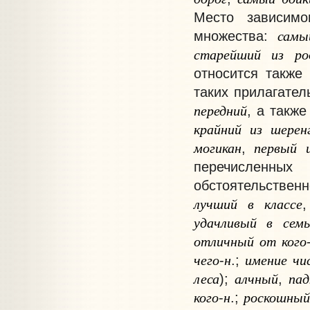
Место зависимо
самы
множества:
старейший
из
ро
относится такж
таких прилагател
передний
, а такж
крайний
из
шерен
могикан
первый
,
перечисленны
обстоятельстве
лучший
в
классе
удачливый
в
семь
отличный
от
кого
чего
н
имение
чи
-
.;
леса
алчный
пад
);
,
кого
н
роскошный
-
.;