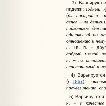
3) Варьируются 
годный
падежи:
,
для
постройки
(
–
денег
на
деньги
–
)
подготовке
для
пи
,
одинаковый
по
о
отношению
к
чему
н
. Тв. п. – др
добрый
мягкий
п
,
,
н
по
отношен
. –
неистощимый
в
че
4) Варьируется 
готовы
§
1867
):
преувеличению
сп
,
5) Варьируются 
н
в
качестве
. –