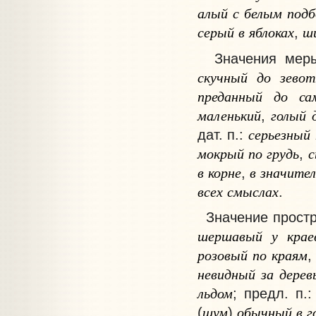
алый
с
белым
подб
серый
в
яблоках
ш
,
Значения
меры,
скучный
до
зево
преданный
до
са
маленький
голый
,
серьезный
дат. п.:
мокрый
по
грудь
,
в
корне
в
значител
,
всех
смыслах
.
Значение
простр
шершавый
у
крае
розовый
по
краям
невидный
за
дерев
льдом
; предл. п.
шум
обычный
в
г
(
)