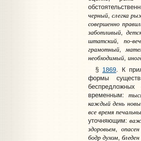
обстоятельствен
черный
слегка
ры
,
совершенно
прави
заботливый
детс
,
штатский
по
ве
,
-
грамотный
мате
,
необходимый
иног
,
§
1869
. К при
формы существ
беспредложных 
тыс
временным:
каждый
день
новы
все
время
печальн
важ
уточняющим:
здоровьем
опасен
,
бодр
духом
бледен
,