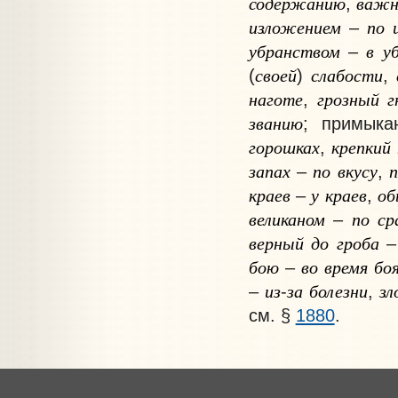
содержанию
важ
,
изложением
по
–
убранством
в
у
–
своей
слабости
(
)
,
наготе
грозный
г
,
званию
;
примыкаю
горошках
крепкий
,
запах
по
вкусу
–
,
краев
у
краев
об
–
,
великаном
по
ср
–
верный
до
гроба
бою
во
время
бо
–
из
за
болезни
зл
–
-
,
см. §
1880
.