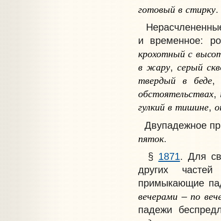
готовый
в
стирку
.
Нерасчлененн
и временное: ро
крохотный
с
высо
в
жару
серый
скв
,
твердый
в
беде
обстоятельствах
,
гулкий
в
тишине
о
,
Двупадежное п
пяток
.
§
1871
. Для с
других частей
примыкающие па
вечерами
по
веч
–
падежи беспред