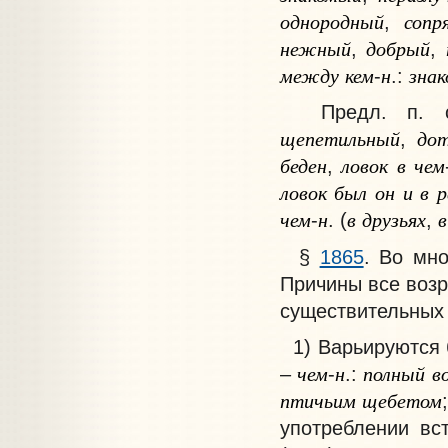
однородный
сопр
,
нежный
добрый
,
,
между
кем
н
зна
-
.:
Предл. п. с
щепетильный
до
,
беден
ловок
в
чем
,
ловок
был
он
и
в
р
чем
н
в
друзьях
в
-
. (
,
§
1865
. Во мн
Причины все возр
существительных 
1) Варьируются б
чем
н
полный
в
–
-
.:
птичьим
щебетом
употреблении вст