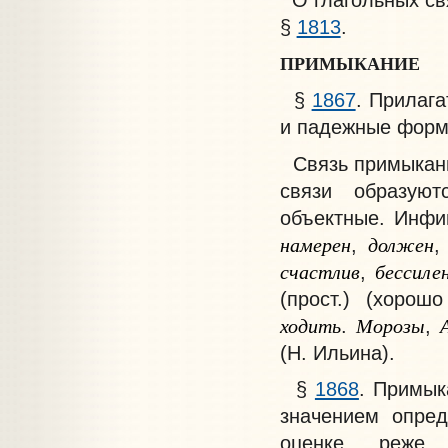
§
1813
.
ПРИМЫКАНИЕ
§
1867
. Прилаг
и падежные форм
Связь примыка
связи образуют
объектные. Инфи
намерен
должен
,
счастлив
бессиле
,
(прост.) (хорош
ходить
Морозы
.
,
(Н. Ильина).
§
1868
. Примы
значением опред
оценке, реже