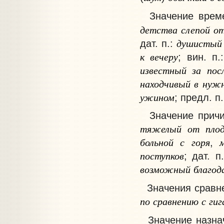
Значение
врем
детства
слепой
о
душистый
дат. п.:
к
вечеру
; вин. п
известный
за
пос
находчивый
в
нуж
ужином
; предл. п
Значение
причи
тяжелый
от
пло
больной
с
горя
,
поступков
; дат. п
возможный
благод
Значения
сравне
по
сравнению
с
ги
Значение
назнач