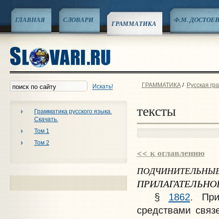
ГЛАВНАЯ
СЛОВАРИ
Ф.М. ДОСТОЕ
ГРАММАТИКА
ГРАММАТИКА
/
Русская гр
Искать!
тексты
Грамматика русского языка.
Скачать.
Том 1
Том 2
<< к оглавлению
ПОДЧИНИТЕЛЬНЫ
ПРИЛАГАТЕЛЬНО
§
1862
. При
средствами связ