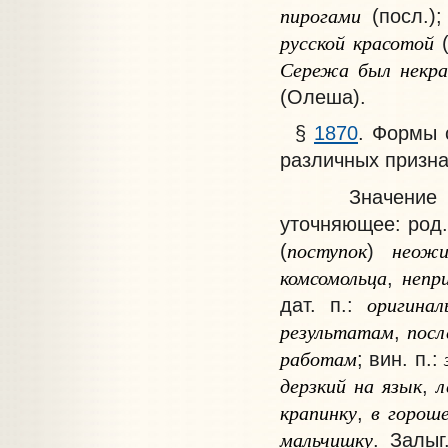
пирогами
(посл.)
русской
красотой
(
Сережа
был
некра
(Олеша).
§
1870
.
Формы 
различных призна
Значение
уточняющее: род.
поступок
неожи
(
)
комсомольца
непр
,
оригинал
дат. п.:
результатам
посл
,
работам
; вин. п.:
дерзкий
на
язык
л
,
крапинку
в
горош
,
мальчишку
. Залыг