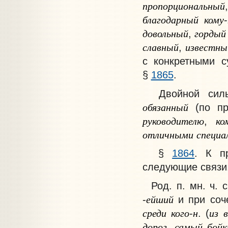
пропорциональный
благодарный
кому
-
довольный
гордый
,
славный
известны
,
с конкретными 
§
1865
.
Двойной сил
обязанный
(по пр
руководителю
ко
,
отличными
специа
§
1864
.
К пр
следующие связи
Род. п. мн. ч. 
ейший
-
и при соч
среди
кого
н
из
в
-
. (
дорог
самый
бойк
,