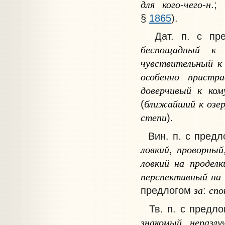
для
кого
чего
н
-
-
.
§
1865
).
Дат. п. с пр
беспощадный
к
чувствительный
к
особенно
пристра
доверчивый
к
ком
ближайший
к
озе
(
степи
).
Вин. п. с пред
ловкий
проворный
,
ловкий
на
проделк
перспективный
на
за
спо
предлогом
:
Тв. п. с предл
знакомый
неразлу
,