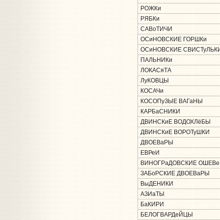
РОЖКи
РЯБКи
САВоТИЧИ
ОСиНОВСКИЕ ГОРШКи
ОСиНОВСКИЕ СВИСТуЛЬК
ПАЛЬНИКи
ЛОКАСяТА
ЛуКОВЦЫ
КОСАЧи
КОСОПуЗЫЕ ВАГаНЫ
КАРБаСНИКИ
ДВИНСКиЕ ВОДОХЛёБЫ
ДВИНСКиЕ ВОРОТуШКИ
ДВОЕВаРЫ
ЕВРеИ
ВИНОГРаДОВСКИЕ ОШЕВе
ЗАБоРСКИЕ ДВОЕВаРЫ
ВыДЕНИКИ
АЗИаТЫ
БаКИРИ
БЕЛОГВАРДеЙЦЫ