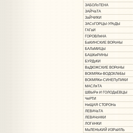
ЗАБОЛоТЕНА
ЗАЙЧаТА
ЗаЙЧИКИ
ЗАСоГОРЦЫ-УРоДЫ
ГАГаИ
ГОРОВЛяНА
БаКИНСКИЕ ВОРоНЫ
БАЛаМИЦЫ
БАШКиРИНЫ
БУРДуКИ
ВаДЮЖСКИЕ ВОРоНЫ
ВОХМЯКи-ВОДОХЛёБЫ
ВОХМЯКи-СИНЕПуПИКИ
МАСЛяТА
ШВЫРи И ГОЛОДаЕВЦЫ
ЧеРТИ
НиЩАЯ СТОРОНа
ЛЕВАЧаТА
ЛЕВАЧоНКИ
ЛОГёНКИ
МаЛЕНЬКИЙ ИЗРаИЛЬ