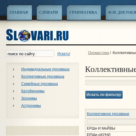
ГЛАВНАЯ
СЛОВАРИ
ГРАММАТИКА
Ф.М. ДОСТОЕ
Ономастика
/
Коллективны
Искать!
Коллективны
Индивидуальные прозвища
Коллективные прозвища
Семейные прозвища
Катойконимы
Искать по фильтру
Зоонимы
Астронимы
Коллективное прозвище
ЕРШи И МеЙВЫ
ЕРШи-оКУНИ