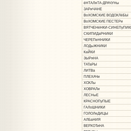
ёНТАЛяТА-ДРАЧУНы
ЗАРиЧАНЕ
ВоХОМСКИЕ ВОДОХЛёБЫ
ВоХОМСКИЕ ПЕСТЕРи
ВЯТЧЕНёНКИ-СИНЕПуПИК
СКИПИДаРНИКИ
ЧЕРЕПеННИКИ
ЛОДыЖНИКИ
КаЙКИ
ЗЫРяНА
ТАТаРЫ
ЛИТВа
ПЛЕХАЧи
ХОХЛы
ХОВРАЛи
ЛЕСНыЕ
КРАСНОПуПЫЕ
ГАЛоШНИКИ
ГОЛОЛеДИЦЫ
АЛБаНИЯ
ВЕРХОТиНА