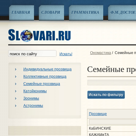
ГЛАВНАЯ
СЛОВАРИ
ГРАММАТИКА
Ф.М. ДОСТО
Ономастика
/
Семейные 
Искать!
Семейные пр
Индивидуальные прозвища
Коллективные прозвища
Семейные прозвища
Катойконимы
Искать по фильтру
Зоонимы
Астронимы
Прозвище
КаБИНСКИЕ
КАЖАМяТА