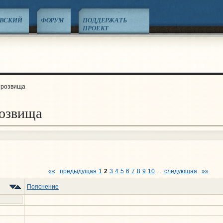
ЕВСКИЙ
ФОРУМ
ПОДДЕРЖАТЬ
ПРОЕКТ
прозвища
озвища
««
предыдущая
1
2
3
4
5
6
7
8
9
10
...
следующая
»»
Пояснение