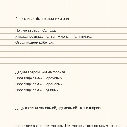
Дед скрипач был, в скрипку играл.
По имени отца - Санюха.
У мужа прозвище Раптан, у жены - Раптанчиха.
Отец писарем работал.
Дед кавалером был на фронте.
Прозвище семьи Шороховых.
Прозвище семьи Шароновых.
Прозвище семьи Шубиных.
Дед у нас был маленький, кругленький - вот и Шарики.
Шилочами звали, Шилушковы. Шилушковы тоже по каким-то прадеда