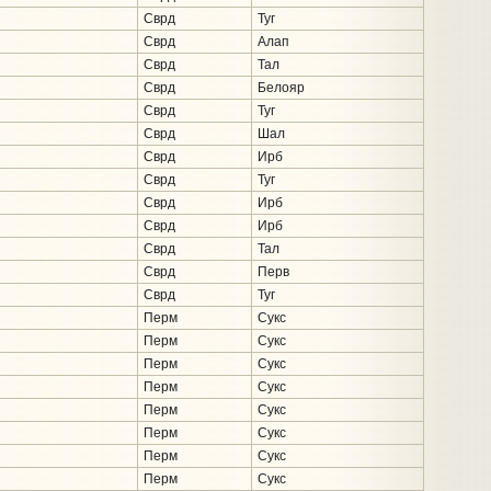
Сврд
Туг
Сврд
Алап
Сврд
Тал
Сврд
Белояр
Сврд
Туг
Сврд
Шал
Сврд
Ирб
Сврд
Туг
Сврд
Ирб
Сврд
Ирб
Сврд
Тал
Сврд
Перв
Сврд
Туг
Перм
Сукс
Перм
Сукс
Перм
Сукс
Перм
Сукс
Перм
Сукс
Перм
Сукс
Перм
Сукс
Перм
Сукс