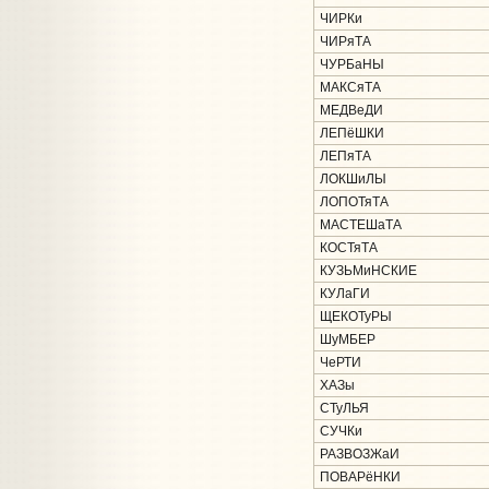
ЧИРКи
ЧИРяТА
ЧУРБаНЫ
МАКСяТА
МЕДВеДИ
ЛЕПёШКИ
ЛЕПяТА
ЛОКШиЛЫ
ЛОПОТяТА
МАСТЕШаТА
КОСТяТА
КУЗЬМиНСКИЕ
КУЛаГИ
ЩЕКОТуРЫ
ШуМБЕР
ЧеРТИ
ХАЗы
СТуЛЬЯ
СУЧКи
РАЗВОЗЖаИ
ПОВАРёНКИ