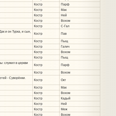
Костр
Парф
Костр
Мак
Костр
Ней
Костр
Вохом
Костр
С-Гал
ак и он Турка, и сын,
Костр
Пав
Костр
Пыщ
Костр
Галич
Костр
Вохом
Костр
Пыщ
ы: служил в церкви
Костр
Парф
Костр
Вохом
етей - Суворёнки.
Костр
Окт
Костр
Мак
Костр
Вохом
Костр
Кадый
Костр
Ней
Костр
Меж
Костр
Вохом