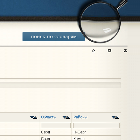
поиск по словарям
Область
Районы
Сврд
Н-Серг
Сврд
Камен