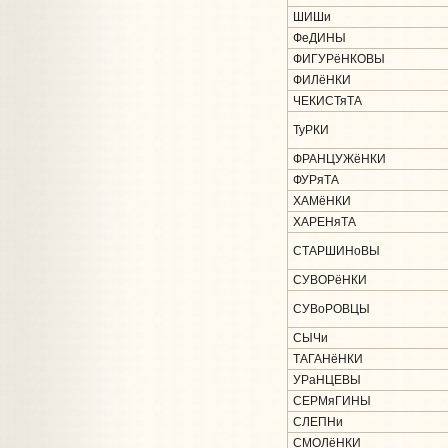
ШИШи
ФеДИНЫ
ФИГУРёНКОВЫ
ФИЛёНКИ
ЧЕКИСТяТА
ТуРКИ
ФРАНЦУЖёНКИ
ФУРяТА
ХАМёНКИ
ХАРЕНяТА
СТАРШИНоВЫ
СУВОРёНКИ
СУВоРОВЦЫ
СЫЧи
ТАГАНёНКИ
УРаНЦЕВЫ
СЕРМяГИНЫ
СЛЕПНи
СМОЛёНКИ