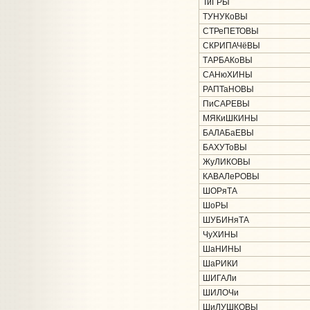
ТиГРЫ
ТУНУКоВЫ
СТРеПЕТОВЫ
СКРИПАЧёВЫ
ТАРБАКоВЫ
САНюХИНЫ
РАПТаНОВЫ
ПиСАРЕВЫ
МЯКиШКИНЫ
БАЛАБаЕВЫ
БАХУТоВЫ
ЖуЛИКОВЫ
КАВАЛеРОВЫ
ШОРяТА
ШоРЫ
ШУБИНяТА
ЧуХИНЫ
ШаНИНЫ
ШаРИКИ
ШИГАЛи
ШИЛОЧи
ШиЛУШКОВЫ