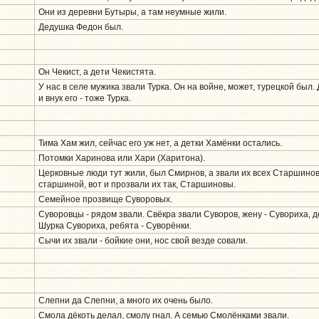
Они из деревни Бутыры, а там неумные жили.
Дедушка Федон был.
Он Чекист, а дети Чекистята.
У нас в селе мужика звали Турка. Он на войне, может, турецкой был. Д
и внук его - тоже Турка.
Тима Хам жил, сейчас его уж нет, а детки Хамёнки остались.
Потомки Харинова или Хари (Харитона).
Церковные люди тут жили, был Смирнов, а звали их всех Старшинов
старшиной, вот и прозвали их так, Старшиновы.
Семейное прозвище Суворовых.
Суворовцы - рядом звали. Свёкра звали Суворов, жену - Сувориха, д
Шурка Сувориха, ребята - Суворёнки.
Сычи их звали - бойкие они, нос свой везде совали.
Слепни да Слепни, а много их очень было.
Смола дёкоть делал, смолу гнал. А семью Смолёнками звали.