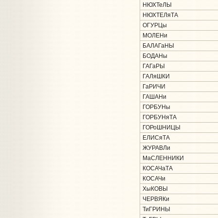
НЮХТеЛЫ
НЮХТЕЛяТА
ОГУРЦы
МОЛЕНи
БАЛАГаНЫ
БОДАНы
ГАГаРЫ
ГАЛяШКИ
ГаРИЧИ
ГАШАНи
ГОРБУНы
ГОРБУНяТА
ГОРоШНИЦЫ
ЕЛИСяТА
ЖУРАВЛи
МаСЛЕННИКИ
КОСАЧаТА
КОСАЧи
ХыКОВЫ
ЧЕРВЯКи
ТиГРИНЫ