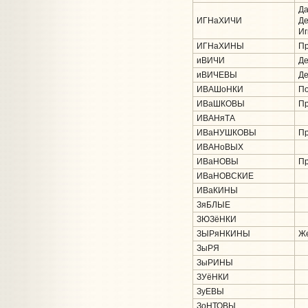
Да
ИГНаХИЧИ
Де
Иг
ИГНаХИНЫ
Пр
иВИЧИ
Де
иВИЧЕВЫ
Де
ИВАШоНКИ
По
ИВаШКОВЫ
Пр
ИВАНяТА
ИВаНУШКОВЫ
Пр
ИВАНоВЫХ
ИВаНОВЫ
Пр
ИВаНОВСКИЕ
ИВаКИНЫ
ЗяБЛЫЕ
ЗЮЗёНКИ
ЗЫРяНКИНЫ
Же
ЗыРЯ
ЗыРИНЫ
ЗУёНКИ
ЗуЕВЫ
ЗоНТОВЫ