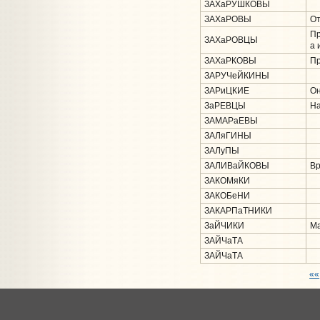
ЗАХаРУШКОВЫ
ЗАХаРОВЫ
От
Пр
ЗАХаРОВЦЫ
а 
ЗАХаРКОВЫ
Пр
ЗАРУЧеЙКИНЫ
ЗАРиЦКИЕ
Он
ЗаРЕВЦЫ
На
ЗАМАРаЕВЫ
ЗАЛяГИНЫ
ЗАЛуПЫ
ЗАЛИВаЙКОВЫ
Вр
ЗАКОМяКИ
ЗАКОБеНИ
ЗАКАРПаТНИКИ
ЗаЙЧИКИ
Ма
ЗАЙЧаТА
ЗАЙЧаТА
««