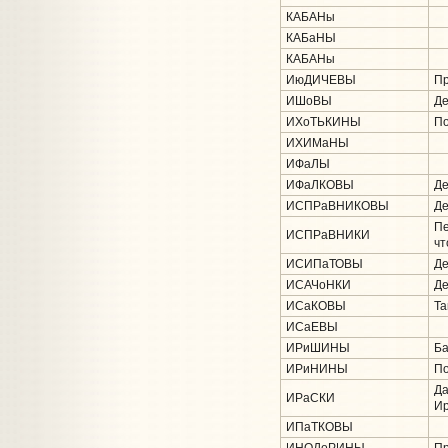
КАБАНы
КАБаНЫ
КАБАНы
ИюДИЧЕВЫ
Пр
ИШоВЫ
Де
ИХоТЬКИНЫ
По
ИХИМаНЫ
ИФаЛЫ
ИФаЛКОВЫ
Де
ИСПРаВНИКОВЫ
Де
Пе
ИСПРаВНИКИ
чт
ИСИПаТОВЫ
Де
ИСАЧоНКИ
Де
ИСаКОВЫ
Та
ИСаЕВЫ
ИРиШИНЫ
Ба
ИРиНИНЫ
По
Да
ИРаСКИ
Ир
ИПаТКОВЫ