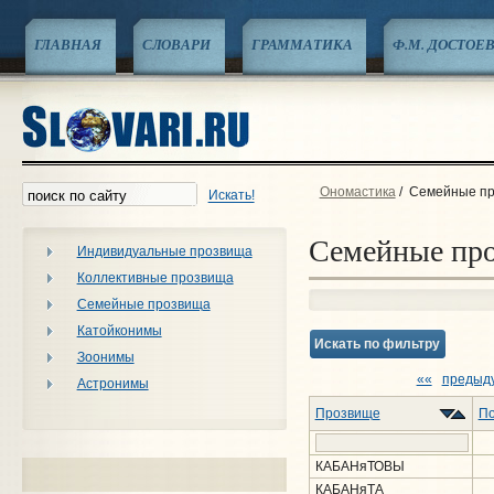
ГЛАВНАЯ
СЛОВАРИ
ГРАММАТИКА
Ф.М. ДОСТОЕ
Ономастика
/
Семейные п
Искать!
Семейные пр
Индивидуальные прозвища
Коллективные прозвища
Семейные прозвища
Катойконимы
Искать по фильтру
Зоонимы
««
предыд
Астронимы
Прозвище
По
КАБАНяТОВЫ
КАБАНяТА