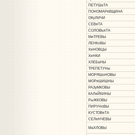
ПЕТУШаТА
ПОНОМАРёВЩИНА
ОКуЛИЧИ
СЕВяТА
СОЛОВЬяТА
МиТРЕВЫ
ЛЕНКоВЫ
ХеНОВЦЫ
ХеНКИ
ХЛЕБаНЫ
ТРЕПЕТУНы
МОРЯШоНОВЫ
МОРяШИШНЫ
РАЗуМКОВЫ
КАЛяЙКИНЫ
РыЖКОВЫ
ПИРУНоВЫ
КУСТОВяТА
СЕЛеНЧЕВЫ
МаХЛОВЫ