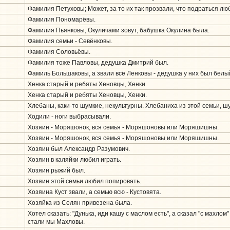
Фамилия Петуховы; Может, за то их так прозвали, что подраться лю
Фамилия Пономарёвы.
Фамилия Пьянковы, Окуличами зовут, бабушка Окулина была.
Фамилия семьи - Севёнковы.
Фамилия Соловьёвы.
Фамилия тоже Павловы, дедушка Дмитрий был.
Фамиль Большаковы, а звали всё Ленковы - дедушка у них был белый
Хенка старый и ребяты Хеновцы, Хенки.
Хенка старый и ребяты Хеновцы, Хенки.
Хлебаны, каки-то шумкие, некультурны. Хлебаниха из этой семьи, ш
Ходили - ноги выбрасывали.
Хозяин - Моряшонок, вся семья - Моряшоновы или Моряшишны.
Хозяин - Моряшонок, вся семья - Моряшоновы или Моряшишны.
Хозяин был Александр Разумович.
Хозяин в каляйки любил играть.
Хозяин рыжий был.
Хозяин этой семьи любил попировать.
Хозяина Куст звали, а семью всю - Кустовята.
Хозяйка из Селян привезена была.
Хотел сказать: "Дунька, иди кашу с маслом есть", а сказал "с махлом"
стали мы Махловы.