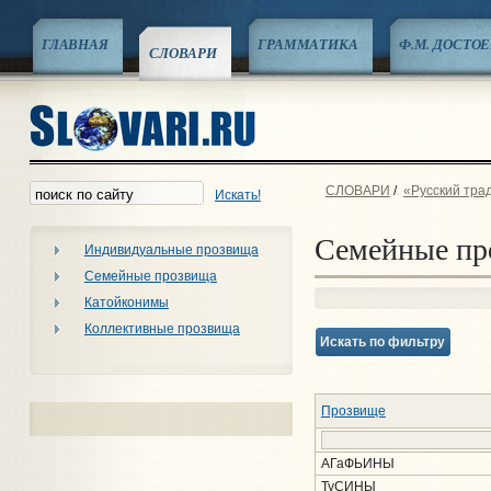
ГЛАВНАЯ
ГРАММАТИКА
Ф.М. ДОСТО
СЛОВАРИ
СЛОВАРИ
/
«Русский тра
Искать!
Семейные пр
Индивидуальные прозвища
Семейные прозвища
Катойконимы
Коллективные прозвища
Искать по фильтру
Прозвище
АГаФЬИНЫ
ТуСИНЫ