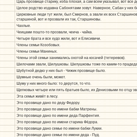
Царь прозвище старику, изба плохая, а сам всем указывал, вот все 
Целое родство издавна Сабонятами зовут. Наверное, Сабан у них б
Церковные люди тут жили, был Смирнов, а звали их всех Старшинов
старшиной, вот и прозвали их так, Старшиновы.
Чахлые.
Чеицами пошто-то прозвали, чеича - чайка.
Четыре брата и все худо жили, вот и Елисивичи.
Члены семьи Козобовых.
Члены семьи Маниных.
Члены этой семьи занимались охотой на косачей (тетеревов).
Шилочами звали, Шилушковы. Шилушковы тоже по каким-то прадеда
Шубутной дедко у них был - Чижик прозвище было.
Шумные очень были, может.
Шуму у них много было: то дерутся, то что.
Щепковых четыре или пять братьев было, их Денисовыми по отцу зв
Эта семья живёт в лесу.
Это прозвище дано по деду Федору.
Это прозвище дано по имени бабки Матрены.
Это прозвище дано по имени деда Парфентия.
Это прозвище дано по имени старика Фёдора.
Это прозвище дано семье по имени бабки Лукии.
Это прозвище дано семье по имени деда - Пуд.