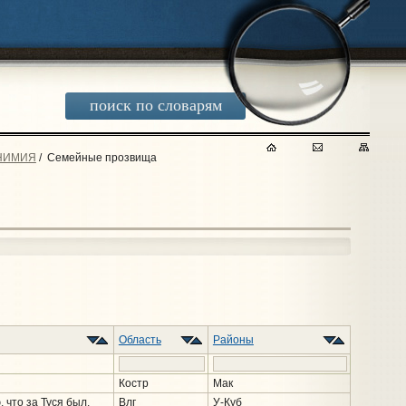
поиск по словарям
НИМИЯ
/
Семейные прозвища
Область
Районы
Костр
Мак
 что за Туся был.
Влг
У-Куб