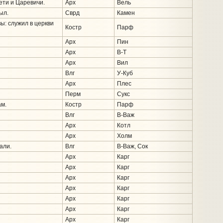
дети и Царевичи.
Арх
Вель
ыл.
Сврд
Камен
ы: служил в церкви
Костр
Парф
Арх
Пин
Арх
В-Т
Арх
Вил
Влг
У-Куб
Арх
Плес
Перм
Сукс
м.
Костр
Парф
Влг
В-Важ
Арх
Котл
Арх
Холм
али.
Влг
В-Важ, Сок
Арх
Карг
Арх
Карг
Арх
Карг
Арх
Карг
Арх
Карг
Арх
Карг
Арх
Карг