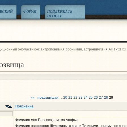
ЕВСКИЙ
ФОРУМ
ПОДДЕРЖАТЬ
ПРОЕКТ
диционный ономастикон: антропонимия, зоонимия, астронимия»
/
АНТРОПО
озвища
««
предыдущая
...
20
21
22
23
24
25
26
27
28
29
Пояснение
Фамилия моя Павлова, а мама Агафья.
Фамилия настоящая Шулемины, а звали Тусиными, почему - не знаю,