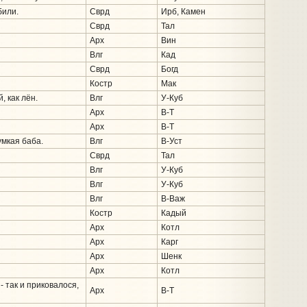
били.
Сврд
Ирб, Камен
Сврд
Тал
Арх
Вин
Влг
Кад
Сврд
Богд
Костр
Мак
, как лён.
Влг
У-Куб
Арх
В-Т
Арх
В-Т
умкая баба.
Влг
В-Уст
Сврд
Тал
Влг
У-Куб
Влг
У-Куб
Влг
В-Важ
Костр
Кадый
Арх
Котл
Арх
Карг
Арх
Шенк
Арх
Котл
 - так и приковалося,
Арх
В-Т