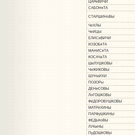
ЦАРеВИЧИ
САБОНяТА
СТАРШИНоВЫ
ЧеХЛЫ
ЧеИЦЫ
ЕЛИСиВИЧИ
КОЗОБяТА
МАНИСяТА
КОСАЧаТА
ШиЛУШКОВЫ
ЧиЖИКОВЫ
ШУНаИХИ
ПОЗОРы
ДЕНиСОВЫ
ЛоГОШКОВЫ
ФёДОРОВУШКОВЫ
МАТРёХИНЫ
ПАРФуШКИНЫ
ФЕДЬКоВЫ
ЛУКиНЫ
ПуДОШКОВЫ