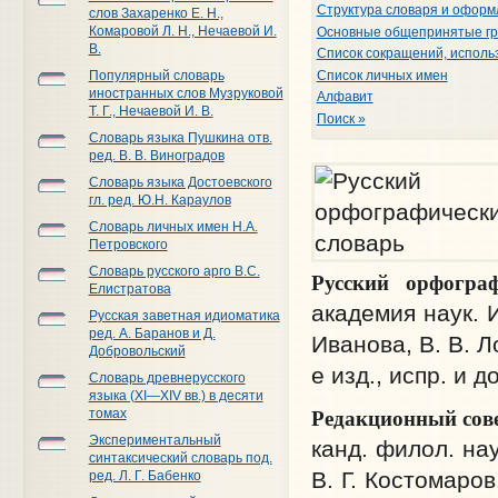
Структура словаря и оформ
слов Захаренко Е. Н.,
Комаровой Л. Н., Нечаевой И.
Основные общепринятые гр
В.
Список сокращений, исполь
Список личных имен
Популярный словарь
иностранных слов Музруковой
Алфавит
Т. Г., Нечаевой И. В.
Поиск »
Словарь языка Пушкина отв.
ред. В. В. Виноградов
Словарь языка Достоевского
гл. ред. Ю.Н. Караулов
Словарь личных имен Н.А.
Петровского
Словарь русского арго В.С.
Русский орфогра
Елистратова
академия наук. И
Русская заветная идиоматика
ред. А. Баранов и Д.
Иванова, В. В. Л
Добровольский
е изд., испр. и 
Словарь древнерусского
языка (XI—XIV вв.) в десяти
Редакционный сове
томах
Экспериментальный
канд. филол. нау
синтаксический словарь под.
В. Г. Костомаров
ред. Л. Г. Бабенко