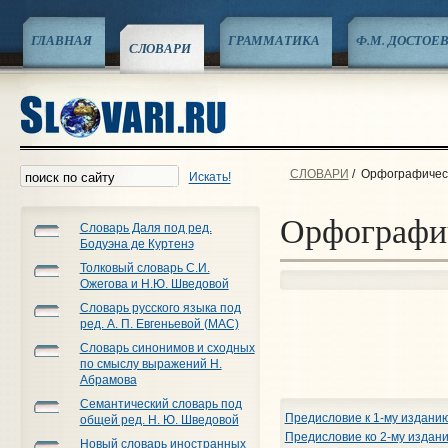
ГЛАВНАЯ
ГРАММАТИКА
Ф.М. ДОСТОЕ
СЛОВАРИ
СЛОВАРИ
/
Орфографическ
Искать!
Орфографич
Словарь Даля под ред.
Бодуэна де Куртенэ
Толковый словарь С.И.
Ожегова и Н.Ю. Шведовой
Словарь русского языка под
ред. А. П. Евгеньевой (МАС)
Словарь синонимов и сходных
по смыслу выражений Н.
Абрамова
Семантический словарь под
Предисловие к 1-му издани
общей ред. Н. Ю. Шведовой
Предисловие ко 2-му издан
Новый словарь иностранных