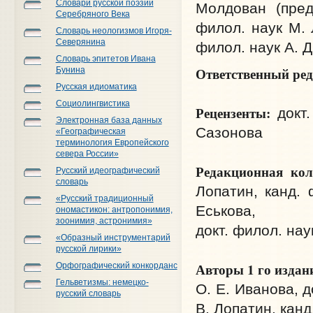
Словари русской поэзии
Молдован (пред
Серебряного Века
филол. наук М. 
Словарь неологизмов Игоря-
Северянина
филол. наук А. 
Словарь эпитетов Ивана
Ответственный ре
Бунина
Русская идиоматика
Социолингвистика
Рецензенты:
докт.
Электронная база данных
Сазонова
«Географическая
терминология Европейского
севера России»
Редакционная кол
Русский идеографический
словарь
Лопатин, канд. 
«Русский традиционный
Еськова,
ономастикон: антропонимия,
зоонимия, астронимия»
докт. филол. нау
«Образный инструментарий
русской лирики»
Авторы 1 го издан
Орфографический конкорданс
Гельветизмы: немецко-
О. Е. Иванова, д
русский словарь
В. Лопатин, канд