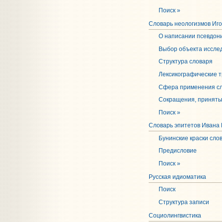
Поиск »
Словарь неологизмов Иг
О написании псевдон
Выбор объекта иссле
Структура словаря
Лексикографические 
Сфера применения с
Сокращения, приняты
Поиск »
Словарь эпитетов Ивана
Бунинские краски сло
Предисловие
Поиск »
Русская идиоматика
Поиск
Структура записи
Социолингвистика