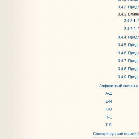
3.4.2. Пре
3.4.3. Влия
3.4.3.1
3.4.3.2
3.4.4. Пре
3.4.5. Пре
3.4.6. Пре
3.4.7. Пре
3.4.8. Пре
3.4.9. Пре
Алфавитный список г
А-Д
Е-И
К-О
П-С
Т-Я
Словари русской поэзии 