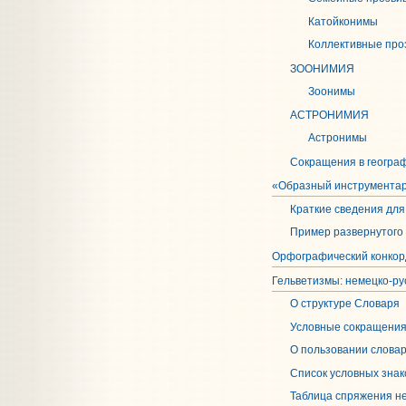
Катойконимы
Коллективные про
ЗООНИМИЯ
Зоонимы
АСТРОНИМИЯ
Астронимы
Сокращения в геогра
«Образный инструментар
Краткие сведения для
Пример развернутого
Орфографический конкор
Гельветизмы: немецко-ру
О структуре Словаря
Условные сокращени
О пользовании слова
Список условных знак
Таблица спряжения н