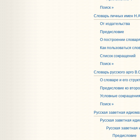
Поиск »
Словарь личных имен Н.А
От издательства
Предисловие
О построении словар
Как пользоваться сло
Список сокращений
Поиск »
Словарь русского арго В.
О словаре и его струк
Предисловие ко втор
Условные сокращения
Поиск »
Русская заветная идиомат
Русская заветная иди
Русская заветная 
Предисловие