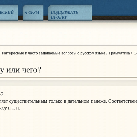
ЕВСКИЙ
ФОРУМ
ПОДДЕРЖАТЬ
ПРОЕКТ
/
Интересные и часто задаваемые вопросы о русском языке
/
Грамматика
/
С
у или чего?
о
?
яет существительным только в дательном падеже. Соответстве
каз
у
и т. п.