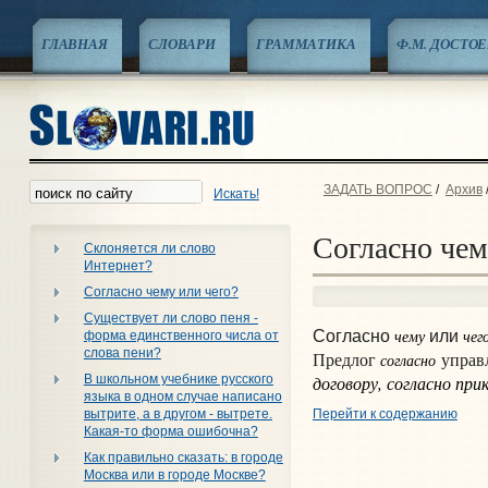
ГЛАВНАЯ
СЛОВАРИ
ГРАММАТИКА
Ф.М. ДОСТО
ЗАДАТЬ ВОПРОС
/
Архив
Искать!
Согласно чем
Склоняется ли слово
Интернет?
Согласно чему или чего?
Существует ли слово пеня -
чему
чег
Согласно
или
форма единственного числа от
слова пени?
согласно
Предлог
управл
В школьном учебнике русского
договор
у
, согласно при
языка в одном случае написано
Перейти к содержанию
вытрите, а в другом - вытрете.
Какая-то форма ошибочна?
Как правильно сказать: в городе
Москва или в городе Москве?