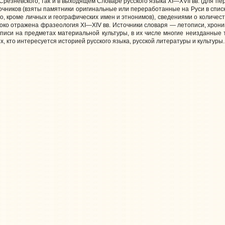
 Срезневского, так и в выходящем Словаре русского языка XI—XVII вв. (для п
очников (взяты памятники оригинальные или переработанные на Руси в спис
о, кроме личных и географических имен и этнонимов), сведениями о количес
око отражена фразеология XI—XIV вв. Источники словаря — летописи, хроник
писи на предметах материальной культуры, в их числе многие неизданные 
х, кто интересуется историей русского языка, русской литературы и культуры.