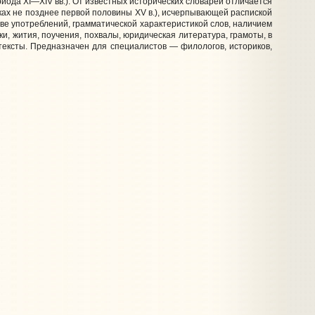
ериода XI—XIV вв.). От известных исторических словарей отличается
ках не позднее первой половины XV в.), исчерпывающей распиской
тве употреблений, грамматической характеристикой слов, наличием
и, жития, поучения, похвалы, юридическая литература, грамоты, в
тексты. Предназначен для специалистов — филологов, историков,