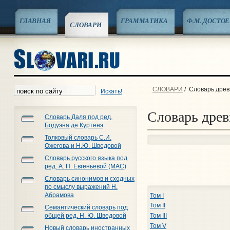
ГЛАВНАЯ
ГРАММАТИКА
Ф.М. ДОСТО
СЛОВАРИ
СЛОВАРИ
/
Словарь древн
Искать!
Словарь древ
Словарь Даля под ред.
Бодуэна де Куртенэ
Толковый словарь С.И.
Ожегова и Н.Ю. Шведовой
Словарь русского языка под
ред. А. П. Евгеньевой (МАС)
Словарь синонимов и сходных
по смыслу выражений Н.
Абрамова
Том I
Том II
Семантический словарь под
общей ред. Н. Ю. Шведовой
Том III
Том V
Новый словарь иностранных