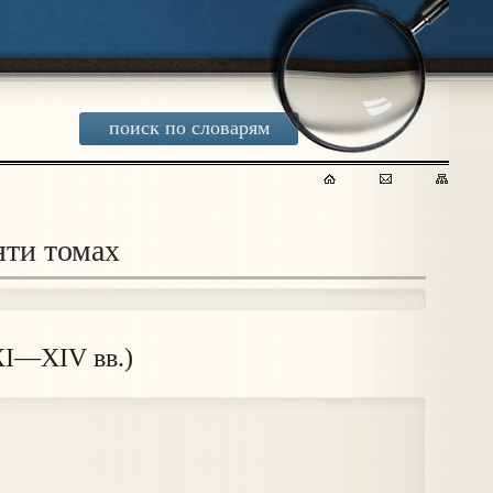
поиск по словарям
яти томах
XI—XIV вв.)