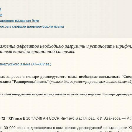
я
ьи
 древние названия букв
осов в словаре древнерусского языка
ражения алфавитов необходимо загрузить и установить шрифт
вателя вашей операционной системы.
нерусского языка (XI—XIV вв.)
необходимо использовать "Спе
ых запросов в словаре древнерусского языка
только для зарегистрированных пользователей
 режима "Расширенный поиск"
(
т собой мощную поисковую систему онлайн по печатному изданию:
Словарь древнерус
 (XI—XIV вв.):
В 10 т./ С48 АН СССР. Ин-т рус. яз.; Гл. ред. Р. И. Аванесов. — М.: 
0 000 слов, содержащихся в памятниках древнерусской письменности XI—X