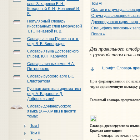
Том VI
слов Захаренко Е. Н.,
Комаровой Л. Н., Нечаевой И.
Состав и структура словар
В.
Структура словарной стат
Популярный словарь
Древнерусская кириллица,
иностранных слов Музруковой
Специфика поисковых запр
Т. Г., Нечаевой И. В.
Поиск »
Словарь языка Пушкина отв.
ред. В. В. Виноградов
Для правильного отоб
Словарь языка Достоевского
с руководством пользо
гл. ред. Ю.Н. Караулов
Словарь личных имен Н.А.
Шрифт. Словарь древ
Петровского
Словарь русского арго В.С.
При формировании поисков
Елистратова
через одноименную вкладку
Русская заветная идиоматика
ред. А. Баранов и Д.
Добровольский
Толковый словарь представляе
Словарь древнерусского
языка (XI—XIV вв.) в десяти
томах
Словарь древнерусского языка
Том I
Краткая аннотация:
Том II
Словарь включает около 3