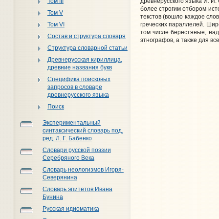
древнерусского языка И. И.
Том III
более строгим отбором ист
Том V
текстов (вошло каждое слов
греческих параллелей. Шир
Том VI
том числе берестяные, над
Состав и структура словаря
этнографов, а также для все
Структура словарной статьи
Древнерусская кириллица,
древние названия букв
Специфика поисковых
запросов в словаре
древнерусского языка
Поиск
Экспериментальный
синтаксический словарь под.
ред. Л. Г. Бабенко
Словари русской поэзии
Серебряного Века
Словарь неологизмов Игоря-
Северянина
Словарь эпитетов Ивана
Бунина
Русская идиоматика