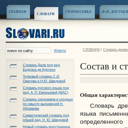
ГЛАВНАЯ
ГРАММАТИКА
Ф.М. ДОСТОЕ
СЛОВАРИ
СЛОВАРИ
/
Словарь древне
Искать!
Состав и с
Словарь Даля под ред.
Бодуэна де Куртенэ
Толковый словарь С.И.
Ожегова и Н.Ю. Шведовой
Словарь русского языка под
ред. А. П. Евгеньевой (МАС)
Общая характерис
Словарь синонимов и сходных
по смыслу выражений Н.
Словарь древне
Абрамова
языка письменн
Семантический словарь под
общей ред. Н. Ю. Шведовой
определенного
Новый словарь иностранных