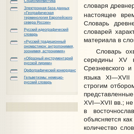
Социолингвистика
словаря древнер
Электронная база данных
«Географическая
настоящее врем
терминология Европейского
Словарь древне
севера России»
Русский идеографический
словарей харак
словарь
материала в сло
«Русский традиционный
ономастикон: антропонимия,
Словарь охват
зоонимия, астронимия»
середины XV в
«Образный инструментарий
русской лирики»
Срезневского и
Орфографический конкорданс
языка XI—XVII 
Гельветизмы: немецко-
русский словарь
строгим отборо
представленные
XVI—XVII вв.; не
в восточносла
объясняется как
количество слов