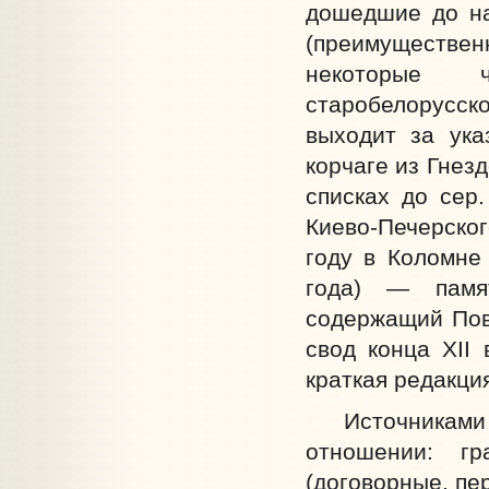
дошедшие до нас
(преимуществен
некоторые 
старобелорусс
выходит за ука
корчаге из Гнез
списках до сер.
Киево-Печерског
году в Коломне 
года) — памят
содержащий Пове
свод конца XII 
краткая редакция
Источниками С
отношении: гр
(договорные, пе