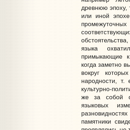
древнюю эпоху, 
или иной эпохе
промежуточн
соответствующи
обстоятельства,
языка охвати
примыкающие к
когда заметно в
вокруг которых
народности, т. 
культурно-полит
же за собой о
языковых изм
разновидностя
памятники свид
проявлялись не 