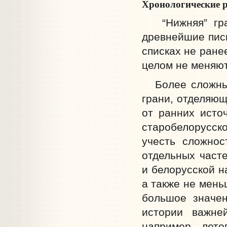
Хронологические р
“Нижняя” гран
древнейшие пис
списках не ране
целом не меняют
Более сложным 
грани, отделяющ
от ранних источ
старобелорусск
учесть сложнос
отдельных часте
и белорусской н
а также не мень
большое значен
истории важне
например лето