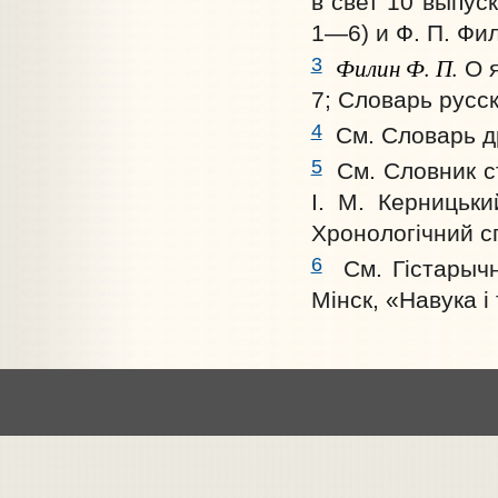
в свет 10 выпус
1—6) и Ф. П. Фи
Филин Ф. П.
3
О я
7; Словарь русско
4
См. Словарь др
5
См. Словник ст
I. М. Керницьки
Хронологічний с
6
См. Гістарычны
Мінск, «Навука і