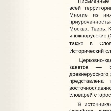
Письменные ис
всей территори
Многие из них
приуроченность
Москва, Тверь, 
и южнорусские (
также в Слов
Исторический сл
Церковно-кано
заветов — о
древнерусского 
представлена 
восточнославян
словарей старос
В источниках н