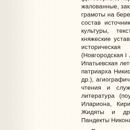
жалованные, зак
грамоты на бере
состав источни
культуры, тек
княжеские уста
историческая 
(Новгородская I
Ипатьевская лет
патриарха Ники
др.), агиографи
чтения и служ
литература (по
Илариона, Кири
Жидяты и др.)
Пандекты Никона 