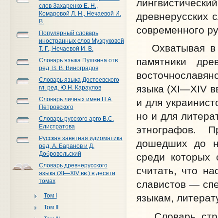
лингвистичес
слов Захаренко Е. Н.,
Комаровой Л. Н., Нечаевой И.
древнерусских с
В.
современного ру
Популярный словарь
иностранных слов Музруковой
Охватывая в к
Т. Г., Нечаевой И. В.
памятники дре
Словарь языка Пушкина отв.
ред. В. В. Виноградов
восточнославян
Словарь языка Достоевского
языка (XI—XIV в
гл. ред. Ю.Н. Караулов
Словарь личных имен Н.А.
и для украинист
Петровского
но и для литера
Словарь русского арго В.С.
Елистратова
этнографов. 
Русская заветная идиоматика
дошедших до на
ред. А. Баранов и Д.
Добровольский
среди которых 
Словарь древнерусского
считать, что н
языка (XI—XIV вв.) в десяти
томах
славистов — сп
Том I
языкам, литерат
Том II
Словарь строи