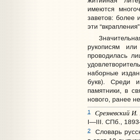
житийная литер
имеются многоч
заветов: более 
эти “вкрапления
Значительная 
рукописям или
проводилась ли
удовлетворител
наборные издан
букв). Среди 
памятники, в с
нового, ранее н
Срезневский И.
1
I—III. СПб., 189
2
Словарь русск