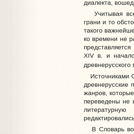
диалекта, вошед
Учитывая все э
грани и то обст
такого важнейше
ко времени не ра
представляется
XIV в. и начал
древнерусского 
Источниками Сл
древнерусские 
жанров, которые
переведены не 
литературную
редактировались
В Словарь вошл