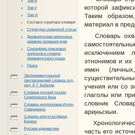
Том III
которой зафикс
Том V
Таким образом
Том VI
Состав и структура словаря
материал в пред
Структура словарной статьи
Словарь охват
Древнерусская кириллица,
древние названия букв
самостоятель
Специфика поисковых
исключением 
запросов в словаре
древнерусского языка
этнонимов и их
Поиск
имен (личных
Экспериментальный
существительн
синтаксический словарь под.
учения или со з
ред. Л. Г. Бабенко
Словари русской поэзии
глаголы или при
Серебряного Века
словник Слова
Словарь неологизмов Игоря-
Северянина
ари
ньскыи.
Словарь эпитетов Ивана
Бунина
Хронологически
Русская идиоматика
часть его источ