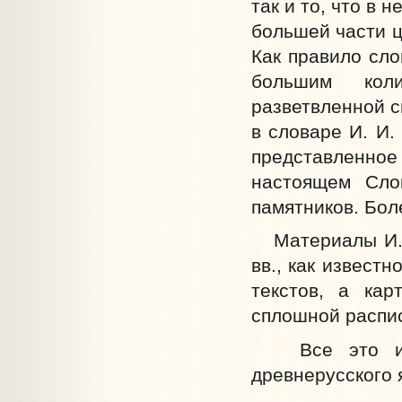
так и то, что в 
большей части ц
Как правило сл
большим кол
разветвленной с
в словаре И. И.
представленно
настоящем Сло
памятников. Бол
Материалы И. И
вв., как извест
текстов, а кар
сплошной распис
Все это и об
древнерусского 