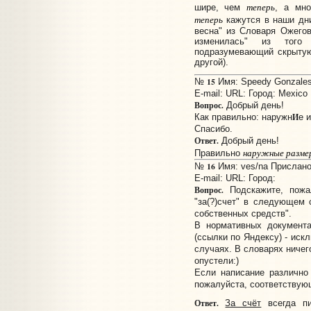
теперь
шире, чем
, а мн
теперь
кажутся в наши дни
весна" из Словаря Ожего
изменилась" из того
подразумевающий скрытую
другой).
15
№
Имя: Speedy Gonzales 
E-mail:
URL:
Город: Mexico
Вопрос.
Добрый день!
И
Как правильно: наружн
е 
Спасибо.
Ответ.
Добрый день!
наружные разме
Правильно
16
№
Имя: ves/na Прислано:
E-mail:
URL:
Город:
Вопрос.
Подскажите, пожа
"за(?)счет" в следующем с
собственных средств".
В нормативных документа
(ссылки по Яндексу) - иск
случаях. В словарях ничег
опустели:)
Если написание различно 
пожалуйста, соответствую
Ответ.
За счёт
всегда пи