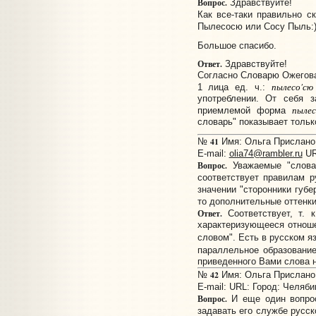
Вопрос.
Здравствуйте!
Как все-таки правильно с
Пылесосю или Сосу Пыль:)?
Большое спасибо.
Ответ.
Здравствуйте!
Согласно Словарю Ожегов
пылесо'сю
1 лица ед. ч.:
употреблении. От себя з
пыле
приемлемой форма
словарь" показывает тольк
41
№
Имя: Ольга Прислано: 
E-mail:
olia74@rambler.ru
UR
Вопрос.
Уважаемые "словар
соответствует правилам 
значении "сторонники губе
то дополнительные оттенки
Ответ.
Соответствует, т. 
характеризующееся отнош
словом". Есть в русском я
параллельное образован
приведенного Вами слова н
42
№
Имя: Ольга Прислано: 
E-mail:
URL:
Город: Челяби
Вопрос.
И еще один вопрос
задавать его службе русско