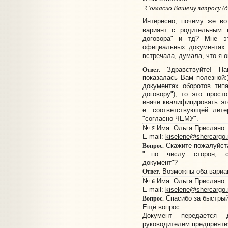
"Согласно Вашему запросу (
Интересно, почему же во
вариант с родительным п
договора" и тд? Мне э
официальных документах 
встречала, думала, что я 
Ответ.
Здравствуйте! На
показалась Вам полезной:
документах оборотов типа
договору"), то это прост
иначе квалифицировать это
е. соответствующей лите
"согласно ЧЕМУ".
5
№
Имя: Ольга Прислано: 
E-mail:
kiselene@shercargo.
Вопрос.
Скажите пожалуйста
"...по числу сторон, 
документ"?
Ответ.
Возможны оба вариан
6
№
Имя: Ольга Прислано: 
E-mail:
kiselene@shercargo.
Вопрос.
Спасибо за быстрый
Ещё вопрос:
Документ передается
руководителем предприяти