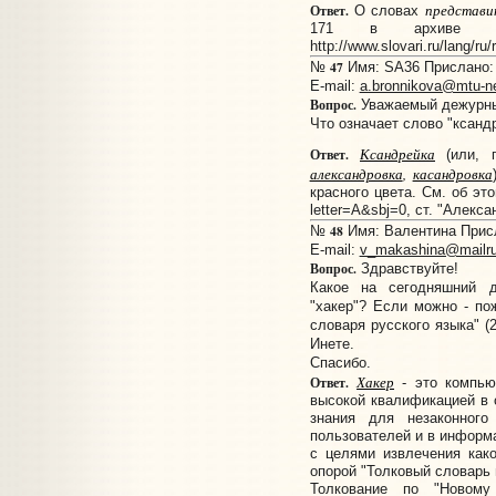
представи
Ответ.
О словах
171 в архиве 01.
http://www.slovari.ru/lang/ru
47
№
Имя: SA36 Прислано: 
E-mail:
a.bronnikova@mtu-ne
Вопрос.
Уважаемый дежурны
Что означает слово "ксанд
Ксандрейка
Ответ.
(или, п
александровка
,
касандровка
красного цвета. См. об этом
letter=А&sbj=0, ст. "Алекса
48
№
Имя: Валентина Присл
E-mail:
v_makashina@mailr
Вопрос.
Здравствуйте!
Какое на сегодняшний 
"хакер"? Если можно - по
словаря русского языка" (2
Инете.
Спасибо.
Хакер
Ответ.
- это компью
высокой квалификацией в 
знания для незаконного
пользователей и в информ
с целями извлечения как
опорой "Толковый словарь 
Толкование по "Новому