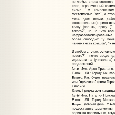
не любые слова соответст
слов, ограниченный каким
схеме 1-м компонентом
местоимение "что", а вто
толк, прок, польза, радо
относительные!) прилагател
толку (пользы, проку...)"
такого?", но не *что бол
нефразеологизированные 
более свободно: "у меня
чайника есть крышка", "у не
В любом случае, основную
нового?" - нечто вроде ид
идиоматична (уникальна) 
предложений.
45
№
Имя: Арон Прислано: 1
E-mail:
URL:
Город: Кашкар
Вопрос.
Как будет правиль
или Горбачева? (если Горб
Спасибо
Ответ.
Предлагаем кандидат
46
№
Имя: Наталия Прислан
E-mail:
URL:
Город: Москва
Вопрос.
Добрый день! У мен
предоставить документы
варианта правильные, тогд