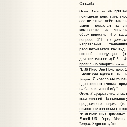
Спасибо.
Реализм
Ответ.
не примени
понимание действительно
соответствие действител
акцент делается на вн
компонента их значен
объективности'. Что ка
реализ
вопросе 311, то
направление, тенден
рассматривается как вид 
готовой продукции (
действительности).
P.S. 
извини
правильно говорить
58
№
Имя: Dee Прислано: 15
E-mail:
dee_r@nm.ru
URL:
Г
Вопрос.
Я хотела бы узнать
единственного числа, пре
на бал'е или на бал'у?
Ответ.
У существительных не
местоимений. Правильное 
предложного падежа (т
неместном значении (то ес
59
№
Имя: Тина Прислано: 1
E-mail:
URL:
Город: Москва
Вопрос.
Здравствуйте!