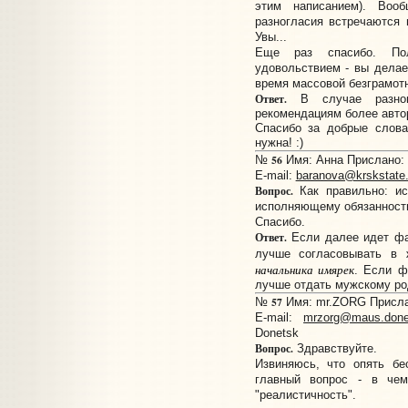
этим написанием). Воо
разногласия встречаются 
Увы...
Еще раз спасибо. По
удовольствием - вы делае
время массовой безграмотн
Ответ.
В случае разногл
рекомендациям более авто
Спасибо за добрые слова
нужна! :)
56
№
Имя: Анна Прислано: 1
E-mail:
baranova@krskstate.
Вопрос.
Как правильно: ис
исполняющему обязанности
Спасибо.
Ответ.
Если далее идет фа
лучше согласовывать в
начальника имярек
. Если ф
лучше отдать мужскому ро
57
№
Имя: mr.ZORG Прислан
E-mail:
mrzorg@maus.done
Donetsk
Вопрос.
Здравствуйте.
Извиняюсь, что опять бе
главный вопрос - в чем
"реалистичность".