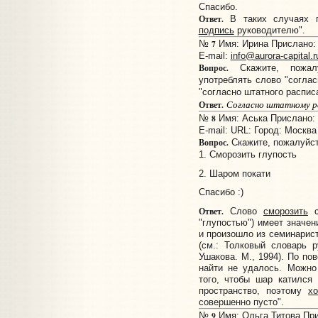
Спасибо.
Ответ.
В таких случаях г
подпись
руководителю".
7
№
Имя: Ирина Прислано: 
E-mail:
info@aurora-capital.r
Вопрос.
Скажите, пожал
употреблять слово "соглас
"согласно штатного распис
Согласно штатному р
Ответ.
8
№
Имя: Аська Прислано: 1
E-mail:
URL:
Город: Москва
Вопрос.
Скажите, пожалуйст
1. Сморозить глупость
2. Шаром покати
Спасибо :)
Ответ.
Слово
сморозить
с
"глупостью") имеет значен
и произошло из семинарист
(см.: Толковый словарь р
Ушакова. М., 1994). По п
найти не удалось. Можно
того, чтобы шар катился
пространство, поэтому
х
совершенно пусто".
9
№
Имя: Ольга Титова Прис