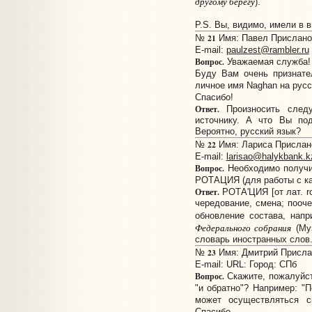
другому берегу
).
P.S. Вы, видимо, имели в 
21
№
Имя: Павел Прислано:
E-mail:
paulzest@rambler.ru
Вопрос.
Уважаемая служба!
Буду Вам очень признате
личное имя Naghan на русс
Спасибо!
Ответ.
Произносить следу
источнику. А что Вы под
Вероятно, русский язык?
22
№
Имя: Лариса Прислано:
E-mail:
larisao@halykbank.k
Вопрос.
Необходимо получи
РОТАЦИЯ (для работы с ка
Ответ.
РОТА'ЦИЯ [от лат. ro
чередование, смена; пооче
обновление состава, нап
Федерального собрания
(Муз
словарь иностранных слов. 
23
№
Имя: Дмитрий Прислан
E-mail:
URL:
Город: СПб
Вопрос.
Скажите, пожалуйст
"и обратно"? Например: "П
может осуществляться с
Спасибо.