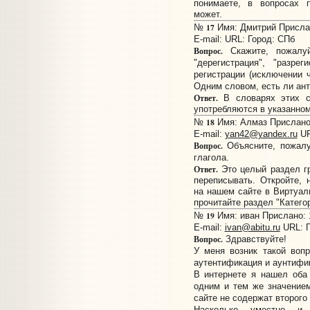
понимаете, в вопросах п
может.
17
№
Имя: Дмитрий Прислан
E-mail:
URL:
Город: СПб
Вопрос.
Скажите, пожалуй
"дерегистрация", "разре
регистрации (исключении ч
Одним словом, есть ли ант
Ответ.
В словарях этих сл
употребляются в указанно
18
№
Имя: Алмаз Прислано:
E-mail:
yan42@yandex.ru
U
Вопрос.
Объясните, пожалу
глагола.
Ответ.
Это целый раздел г
переписывать. Откройте, 
на нашем сайте в Виртуал
прочитайте раздел "Категор
19
№
Имя: иван Прислано: 1
E-mail:
ivan@abitu.ru
URL:
Вопрос.
Здравствуйте!
У меня возник такой воп
аутентификация и аунтифи
В интернете я нашел оба
одним и тем же значением
сайте не содержат второго
Насколько уместно и 