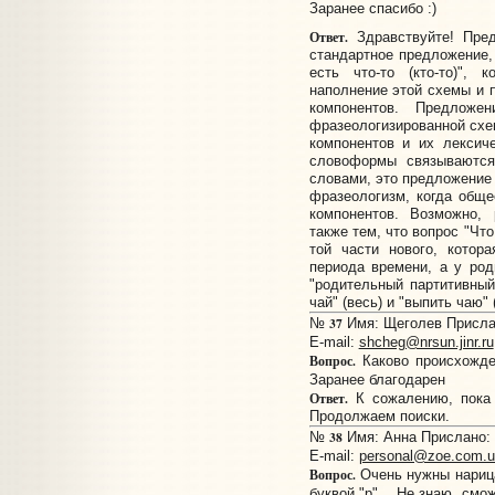
Заранее спасибо :)
Ответ.
Здравствуйте! Пред
стандартное предложение, 
есть что-то (кто-то)", 
наполнение этой схемы и п
компонентов. Предложе
фразеологизированной схе
компонентов и их лексич
словоформы связываются
словами, это предложение 
фразеологизм, когда обще
компонентов. Возможно,
также тем, что вопрос "Что
той части нового, котор
периода времени, а у род
"родительный партитивный"
чай" (весь) и "выпить чаю" 
37
№
Имя: Щеголев Прислан
E-mail:
shcheg@nrsun.jinr.ru
Вопрос.
Каково происхожде
Заранее благодарен
Ответ.
К сожалению, пока 
Продолжаем поиски.
38
№
Имя: Анна Прислано: 1
E-mail:
personal@zoe.com.u
Вопрос.
Очень нужны нарица
буквой "р"... Не знаю, см