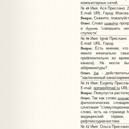
компьютерных сетей.
49
№
Имя: Ася Прислано: 20
E-mail:
URL:
Город: Моксва
Вопрос.
Скажите, пожалуйст
самодур
Ответ.
Слово
прозр
дурить
и
'совершать нел
глупости'.
50
№
Имя: Ignat Прислано: 
E-mail:
URL:
Город:
Вопрос.
Есть мнение, что 
имело изначально смыс
приблизительно во време
канала). Не могли б
аббревиатуры?
Зэк
Ответ.
- действительн
"заключенный каналоармее
51
№
Имя: Evgeniy Прислано
E-mail:
gornep@mail.ru
URL
Вопрос.
Пожулуста растолку
алгом
Ответ.
Так как слово
филологических словар
сочетания "стимуляционная
слово, есть на странице htt
медицинский термин,
рефлексодиагностики.
52
№
Имя: Ольга Прислано: 