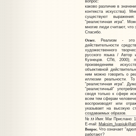
вопрос:
каково различие в значени
контекста искусства). М
существуют выражения
"реалистичная игра". Мо
многие люди считают, что 
Спасибо.
Ответ.
Реализм - это "
действительности средс
художественного творче
русского языка / Автор 
Кузнецов. СПб, 2000); 
произведениям искус
объективной действитель
ним можно говорить о ре
иллюзии реальности. Т
"реалистичная игра". Дум
"реалистичный" употребл
сводя только к сфере ис
всем тем сферам человечес
воспроизводят или отра
указывает на высокую с
создаваемых образов.
33
№
Имя: Маг Прислано: 18
E-mail:
Maksim_Ivasjuk@at
Вопрос.
Что означает "адюл
работают?