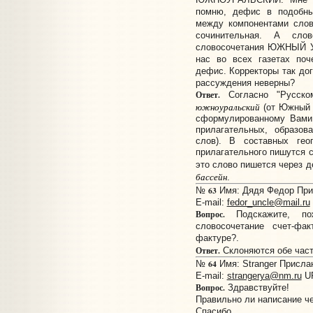
помню, дефис в подобны
между компонентами слово
сочинительная. А сл
словосочетания ЮЖНЫЙ 
нас во всех газетах поч
дефис. Корректоры так до
рассуждения неверны?
Ответ.
Согласно "Русско
южноуральский
(от Южный 
сформулированному Вами
прилагательных, образов
слов). В составных гео
прилагательного пишутся с
это слово пишется через 
бассейн
.
63
№
Имя: Дядя Федор Прис
E-mail:
fedor_uncle@mail.ru
Вопрос.
Подскажите, пож
словосочетание счет-фа
фактуре?.
Ответ.
Склоняются обе час
64
№
Имя: Stranger Прислан
E-mail:
strangerya@nm.ru
U
Вопрос.
Здравствуйте!
Правильно ли написание че
Спасибо.