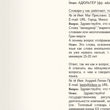
Ответ.
АДЮЛЬТЕР [фр. adulte
Словари у нас работают, т
34
№
Имя: Маг Прислано: 18
E-mail:
URL:
Город: Минск
Вопрос.
Здравствуйте, это о
Слова "менеджер","маркети
словами или неологизмами
Гран мерси.
А почему вопрос отображае
Ответ.
Это слова, освоенн
язык как слова иноязычн
их уже назвать нельзя, т
минимум 15-20 лет.
Ответ, так же как и вопрос
А отвечать мы обязуемся
вопроса, о чем и говори
языка.
35
№
Имя: Андрей Лепин Пр
E-mail:
lepin@inbox.ru
URL:
Вопрос.
Здравствуйте, что 
Ответ.
Здравствуйте
государственному регу
деятельности компаний, н
(см.: Толковый словарь 
изменения конца XX столети