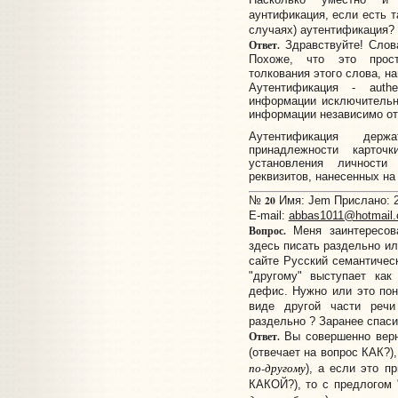
аунтификация, если есть т
случаях) аутентификация?
Ответ.
Здравствуйте! Слов
Похоже, что это прост
толкования этого слова, н
Аутентификация - authe
информации исключительн
информации независимо от 
Аутентификация держ
принадлежности карточ
установления личности
реквизитов, нанесенных на
20
№
Имя: Jem Прислано: 2
E-mail:
abbas1011@hotmail
Вопрос.
Меня заинтересова
здесь писать раздельно и
сайте Русский семантиче
"другому" выступает как
дефис. Нужно или это пон
виде другой части речи 
раздельно ? Заранее спаси
Ответ.
Вы совершенно верн
(отвечает на вопрос КАК?)
по-другому
), а если это п
КАКОЙ?), то с предлогом 