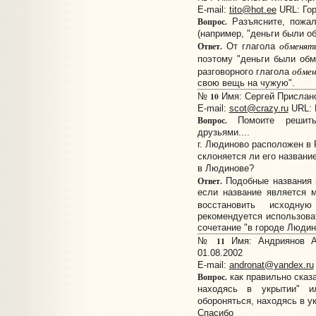
E-mail:
tito@hot.ee
URL:
Го
Вопрос.
Разъясните, пожал
(например, "деньги были об
обменят
Ответ.
От глагола
поэтому "деньги были об
обмен
разговорного глагола
свою вещь на чужую".
10
№
Имя: Сергей Прислано:
E-mail:
scot@crazy.ru
URL:
Вопрос.
Помоите решить
друзьями....
г. Людиново расположен в 
склоняется ли его названи
в Людинове?
Ответ.
Подобные названия 
если название является 
восстановить исходн
рекомендуется использоват
сочетание "в городе Людин
11
№
Имя: Андриянов Ал
01.08.2002
E-mail:
andronat@yandex.ru
Вопрос.
как правильно сказа
находясь в укрытии" и
обороняться, находясь в у
Спасибо