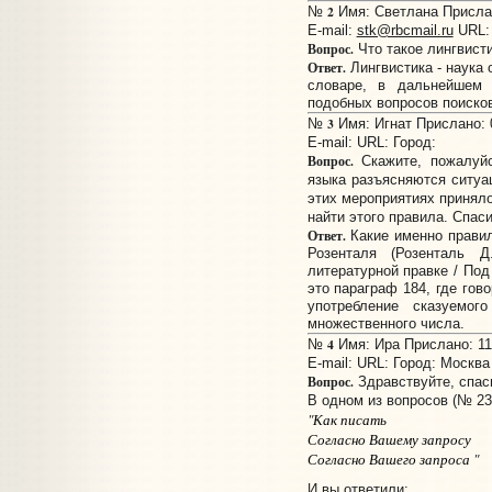
2
№
Имя: Светлана Прислан
E-mail:
stk@rbcmail.ru
URL
Вопрос.
Что такое лингвист
Ответ.
Лингвистика - наука 
словаре, в дальнейшем 
подобных вопросов поисков
3
№
Имя: Игнат Прислано: 0
E-mail:
URL:
Город:
Вопрос.
Скажите, пожалуйс
языка разъясняются ситуа
этих мероприятиях приняло
найти этого правила. Спас
Ответ.
Какие именно правил
Розенталя (Розенталь 
литературной правке / Под р
это параграф 184, где гов
употребление сказуемо
множественного числа.
4
№
Имя: Ира Прислано: 11:
E-mail:
URL:
Город: Москва
Вопрос.
Здравствуйте, спас
В одном из вопросов (№ 23
"Как писать
Согласно Вашему запросу
Согласно Вашего запроса "
И вы ответили: