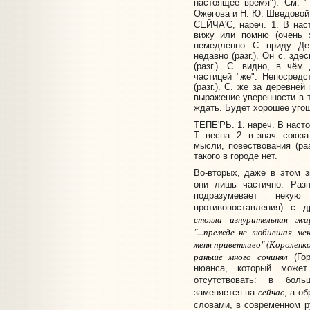
настоящее время"). См. "
Ожегова и Н. Ю. Шведовой
СЕЙЧА'С, нареч. 1. В наст
вижу или помню (очень х
немедленно. С. приду. Де
недавно (разг.). Он с. зде
(разг.). С. видно, в чём
частицей "же". Непосредс
(разг.). С. же за деревне
выражение уверенности в т
ждать. Будет хорошее угоще
ТЕПЕ'РЬ. 1. нареч. В наст
Т. весна. 2. в знач. союз
мысли, повествования (раз
такого в городе нет.
Во-вторых, даже в этом 
они лишь частично. Раз
подразумевает неку
противопоставления) с 
стояла изнурительная ж
"...
прежде
не любившая ме
меня приветливо" (Короленко
раньше
много сочинял
(Гор
нюанса, который може
отсутствовать: в бол
сейчас
заменяется на
, а о
словами, в современном 