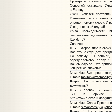
Проверьте, пожалуйста, пу
Основной поставщик - Укра
в Европу.
Очень хочется поставит
Розенталю его ставить 
определяемому слову. И все
И еще похожий случай:
Из-за необходимости в
окускования (-)усложняетс
Как быть?
Спасибо.
Ответ.
Второе тире в обоих
Вас это не смущает: пред
Но почему Вы решили, 
определяемому слову"? Н
Вашем случае - это прило
конкретное значение.
60
№
Имя: Виктория Шконди
E-mail:
mailto:www.amonit@m
Вопрос.
Как правильно пи
документы?
представи
Ответ.
О словах
171 в архиве 01.
http://www.slovari.ru/lang/ru
61
№
Имя: Слава Прислано:
E-mail:
slavabrodsky@yaho
Вопрос.
1. Когда мы лов