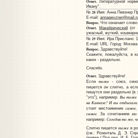
Ответ.
Литературной норме
Ивану".
28
№
Имя: Анна Певзнер Пр
E-mail:
annapevzner@mail.r
Вопрос.
Что означает слово
Ответ.
Макабрический
(от 
ужасный, жуткий, кошмарн
29
№
Имя: Ира Прислано: 13
E-mail:
URL:
Город: Москва
Вопрос.
Здравствуйте!
Скажите, пожалуйста, в к
каких - раздельно.
Спасибо.
Ответ.
Здравствуйте!
тоже
Если
- союз, син
пишется он слитно, а ес
пишутся они раздельно (в 
Вы тоже 
"это"), например:
на Кавказе? И вы отдыхали 
самое,
стоит местоимение
самое.
то
За сочетанием
Сегодня то же, ч
например:
тоже
Слитно пишется
в ро
(см.: Розенталь Д. Э. Сп
правке / Под ред. И. Б. Голу