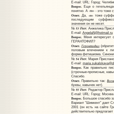
E-mail:
URL:
Город: Челяби
Вопрос.
Еще о гегельянцах
понятно. А -ян- - это тоже
-ян-
Ответ.
Да,
тоже суффик
последующим суффиксом
значения он не несет.
53
№
Имя: Анжелика Присла
E-mail:
AngelaN@hotmail.ru
Вопрос.
Меня интересует с
ГЕРАНТОФИЛ?
Геронтофил
Ответ.
(обратит
половым влечением к лиц
форма фетишизма. Синони
54
№
Имя: Мария Прислано:
E-mail:
maria.sukalskaya@d
Вопрос.
Как правильно пис
(строчные-прописные, кавы
Спасибо.
Всем
Ответ.
Правильно так:
буквы, кавычек нет).
55
№
Имя: Редактор Прислан
E-mail:
URL:
Город: Москва
Вопрос.
Большое спасибо за
Вариант "Шимкент" дает Сл
2001 (он есть на сайте Г
действительно предлагает 