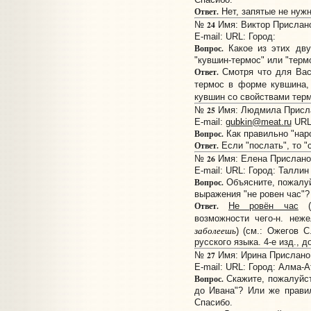
Ответ.
Нет, запятые не нуж
24
№
Имя: Виктор Прислано:
E-mail:
URL:
Город:
Вопрос.
Какое из этих дву
"кувшин-термос" или "терм
Ответ.
Смотря что для Вас 
термос в форме кувшина,
кувшин со свойствами тер
25
№
Имя: Людмила Прислан
E-mail:
gubkin@meat.ru
URL
Вопрос.
Как правильно "нар
Ответ.
Если "послать", то "
26
№
Имя: Елена Прислано:
E-mail:
URL:
Город: Таллин
Вопрос.
Объясните, пожалуй
выражения "не ровен час"?
Ответ.
Не ровён час
(п
возможности чего-н. неже
заболеешь
) (см.: Ожегов 
русского языка. 4-е изд., до
27
№
Имя: Ирина Прислано: 
E-mail:
URL:
Город: Алма-А
Вопрос.
Скажите, пожалуйст
до Ивана"? Или же прави
Спасибо.