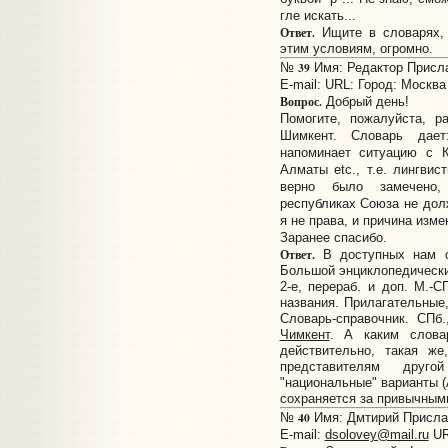
гле искать...
Ответ.
Ищите в словарях, 
этим условиям, огромно.
39
№
Имя: Редактор Прислан
E-mail:
URL:
Город: Москва
Вопрос.
Добрый день!
Помогите, пожалуйста, р
Шимкент. Словарь дает
напоминает ситуацию с К
Алматы etc., т.е. лингвис
верно было замечено,
республиках Союза не дол
я не права, и причина изм
Заранее спасибо.
Ответ.
В доступных нам сп
Большой энциклопедический
2-е, перераб. и доп. М.-С
названия. Прилагательные,
Словарь-справочник. СПб.
Чимкент
. А каким слова
действительно, такая же
представителям друго
"национальные" варианты (
сохраняется за привычными 
40
№
Имя: Дмтирий Прислан
E-mail:
dsolovey@mail.ru
UR