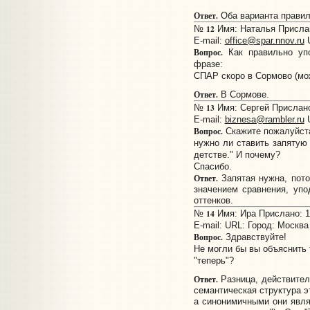
Ответ.
Оба варианта правил
12
№
Имя: Наталья Прислано
E-mail:
office@spar.nnov.ru
Вопрос.
Как правильно уп
фразе:
СПАР скоро в Сормово (мо
Ответ.
В Сормове.
13
№
Имя: Сергей Прислано:
E-mail:
biznesa@rambler.ru
Вопрос.
Скажите пожалуйст
нужно ли ставить запятую
детстве." И почему?
Спасибо.
Ответ.
Запятая нужна, пото
значением сравнения, упо
оттенков.
14
№
Имя: Ира Прислано: 14
E-mail:
URL:
Город: Москва
Вопрос.
Здравствуйте!
Не могли бы вы объяснить 
"теперь"?
Ответ.
Разница, действител
семантическая структура э
а синонимичными они явля