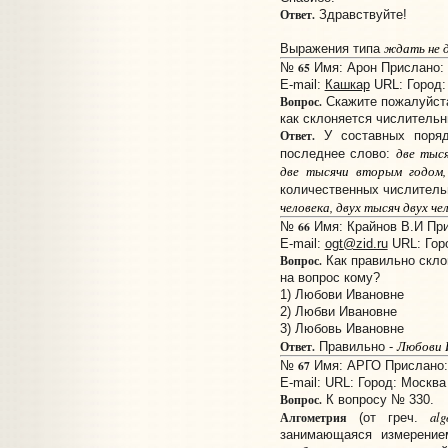
Ответ.
Здравствуйте!
ждать не 
Выражения типа
65
№
Имя: Арон Прислано: 1
E-mail:
Кашкар
URL:
Город:
Вопрос.
Скажите пожалуйст
как склоняется числительн
Ответ.
У составных поряд
две тыся
последнее слово:
две тысячи вторым годом,
количественных числитель
человека, двух тысяч двух че
66
№
Имя: Крайнов В.И Прис
E-mail:
ogt@zid.ru
URL:
Гор
Вопрос.
Как правильно скло
на вопрос кому?
1) Любови Ивановне
2) Любви Ивановне
3) Любовь Ивановне
Любови 
Ответ.
Правильно -
67
№
Имя: АРГО Прислано: 
E-mail:
URL:
Город: Москва
Вопрос.
К вопросу № 330.
alg
Алгометрия
(от греч.
занимающаяся измерение