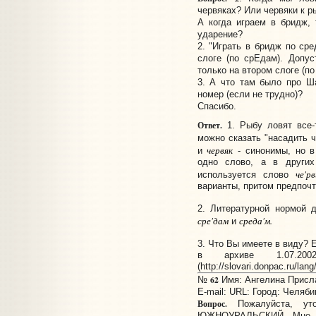
червяках? Или червяки к 
А когда играем в бридж, 
ударение?
2. "Играть в бридж по сре
слоге (по срЕдам). Допу
только на втором слоге (п
3. А что там было про Ша
номер (если не трудно)?
Спасибо.
Ответ.
1. Рыбу ловят все-т
можно сказать "насадить 
червяк
и
- синонимы, но в
одно слово, а в других
че'р
используется слово
варианты, притом предпоч
2. Литературной нормой 
сре'дам
среда'м.
и
3. Что Вы имеете в виду? Е
в архиве 1.07.20
(http://slovari.donpac.ru/lan
62
№
Имя: Ангелина Прислан
E-mail:
URL:
Город: Челяби
Вопрос.
Пожалуйста, уто
ЮЖНОУРАЛЬСКИЙ. Мне ка