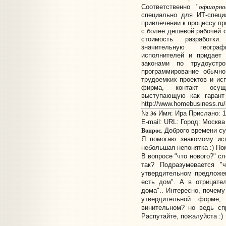
офшорно
Соответственно "
специально для ИТ-специ
привлечении к процессу пр
с более дешевой рабочей с
стоимость разработки
значительную геогра
исполнителей и придает 
законами по трудоустр
программирование обычн
трудоемких проектов и ис
фирма, контакт осуще
выступающую как гарант 
http://www.homebusiness.ru/
36
№
Имя: Ира Прислано: 11
E-mail:
URL:
Город: Москва
Вопрос.
Доброго времени сут
Я помогаю знакомому исп
небольшая непонятка :) По
В вопросе "что нового?" с
так? Подразумевается "
утвердительном предложе
есть дом". А в отрицате
дома".. Интересно, почему
утвердительной форме
винительном? но ведь спр
Распутайте, пожалуйста :)