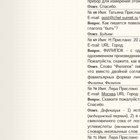
прибор для измерения этой
Ответ.
Спасибо.
68
№
Имя: Татьяна Прислано
E-mail:
post@chel.surnet.ru
Вопрос.
Как пишется повел
глагола "быть"?
Будьте.
Ответ.
69
№
Имя: Н Прислано: 20:2
E-mail:
URL:
Город:
Вопрос.
ФИЛИПОК - с одн
одноименном произведении,
Пожалуйста, скажите, как 
Ответ.
Слово "Филипок" пиш
что вместо двойной согл
фамильярных формах лич
Филипка, Филипок
.
70
№
Имя: Лера Прислано: 1
E-mail:
Москва
URL:
Город:
Вопрос.
Скажите пожалуйста
Спасибо.
Дефекация
Ответ.
- 1) исп
медицинский термин
(
); 2) 
свекловичного сока от по
технический
углекислоты (
словарь иноязычных слов. 2
71
№
Имя: Лера Прислано: 1