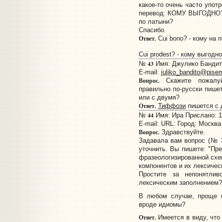
какое-то очень часто упо
перевод: КОМУ ВЫГОДНО? Н
по латыни?
Спасибо.
Ответ.
Cui bono? - кому на 
Cui prodest? - кому выгодн
43
№
Имя: Джулико Бандито
E-mail:
juliko_bandito@pise
Вопрос.
Скажите пожалуйс
правильно по-русски пишет
или с двумя?
Ответ.
Тиффози
пишется с 
44
№
Имя: Ира Прислано: 16
E-mail:
URL:
Город: Москва
Вопрос.
Здравствуйте.
Задавала вам вопрос (№ 3
уточнить. Вы пишете: "Пре
фразеологизированной схе
компонентов и их лексичес
Простите за непонятли
лексическим заполнением?
В любом случае, проще г
вроде идиомы?
Ответ.
Имеется в виду, что