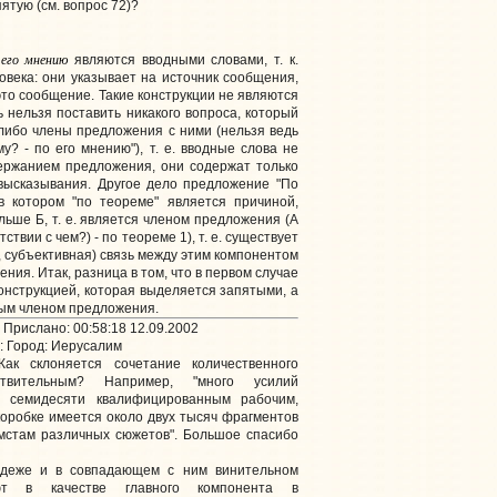
ятую (см. вопрос 72)?
 его мнению
являются вводными словами, т. к.
века: они указывает на источник сообщения,
это сообщение. Такие конструкции не являются
 нельзя поставить никакого вопроса, который
-либо члены предложения с ними (нельзя ведь
у? - по его мнению"), т. е. вводные слова не
ржанием предложения, они содержат только
 высказывания. Другое дело предложение "По
в котором "по теореме" является причиной,
ьше Б, т. е. является членом предложения (А
ствии с чем?) - по теореме 1), т. е. существует
, субъективная) связь между этим компонентом
ния. Итак, разница в том, что в первом случае
онструкцией, которая выделяется запятыми, а
ным членом предложения.
 Прислано: 00:58:18 12.09.2002
:
Город: Иерусалим
ак склоняется сочетание количественного
ствительным? Например, "много усилий
м семидесяти квалифицированным рабочим,
в коробке имеется около двух тысяч фрагментов
ёмстам различных сюжетов". Большое спасибо
деже и в совпадающем с ним винительном
еют в качестве главного компонента в