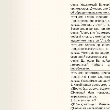
Ответ.
Уважаемый Виктор!
приходилось. Думаем, оно 
об обращении, важнее не яз
74
№
Имя: Елена Прислано: 
E-mail:
pismolene@lenta.ru
U
Вопрос.
Хотела уточнить, к
Встречала и так так, причем
Ответ.
Правильно "
праотце
первый слог, а в окончани
ударением пишется "о", а бе
75
№
Имя: Александр Присла
E-mail:
lexxxxxx@au.ru
URL:
Вопрос.
Можно ли на вашем с
окончаний русского языка
Ответ.
Да, если Вы войдет
литературы", найдете т
поработаете.
76
№
Имя: Валентин Прислан
E-mail:
URL:
Город: Обнинск
Вопрос.
Уважаемые словари! 
1. Какой падеж здесь умест
а)Борис был высок... белоку
б)Николай был невысок...
выражением лица.
2. Ед.ч. или мн. ч.?
а)В беседке сидел... Фенечк
б)Бόльшая часть членов экс