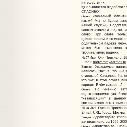
путешествиях.
в)Большинство людей хотел.
СПАСИБО!!!
Ответ.
Уважаемый Валентин
языку? Мы не будем выпо
нашей службы). Подсказк
словом в числе и падеже, 
слово. При слове "боль
единственном, и во множес
родительном падеже множ. 
может быть выражена к
творительного падежа.
77
№
Имя: Оля Прислано: 16
E-mail:
podvorotnya@mail.ru
Вопрос.
Уважаемые лингвис
написать "не" в "по (не
отдельно? Какзалось бы, ес
что "не" в этом случае п
вариант. В чём хитрость?
Ответ.
По мнению авторо
подтверждаемое устойчив
"
независящий
" в данном 
воспринимается как прилага
78
№
Имя: Оксана Прислано:
E-mail:
URL:
Город: Москва
Вопрос.
Здравствуйте, спасиб
как правильно: за 1999, 2000
Ответ.
Здравствуйте, Оксана