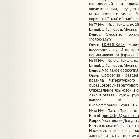
определений при одном
числительными, сущес
множественного числа. 
варианты "годы" и "года" п
79
№
Имя: Ира Прислано: 18
E-mail:
URL:
Город: Москва
Вопрос.
Скажите, пожалуй
"полоскать"?
полощ
Ответ.
ПОЛОСКАТЬ
,
полоскаешь
и т. д. Итак, пр
нормы являются формы с Щ,
80
№
Имя: Nefela Прислано: 
E-mail:
URL:
Город: Москва
Вопрос.
Что такое орфоэпия
Ответ.
Орфоэпия - раздел 
правила литературног
образцового литературног
Определение языковой и ор
дано в ответе Службы русск
вопрос № 95; htt
ru/rls/arc/qaarc2002m06_15_
81
№
Имя: Павел Прислано: 
E-mail:
gurevichp@yandex.ru
Вопрос.
Уважаемый Дежурный
Большое спасибо за ответы 
Насколько я знаю, в пре
запятая ставится; почему 