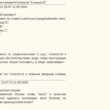
А меньше Б
ым определительным "
".
11:29:07 11.09.2002
 лингвист!
ужно ли ставить запятые в предложениях типа
ьше Б";
Б";
мы 1";
"
в силу
иеся со словосочетания "
", относятся к
м обстоятельствам; когда такая конструкция
ятую лучше поставить, а когда заканчивает -
по
м "
" относятся к ложным вводным словам,
13:47:23 11.09.2002
сского языка!
еменной России слово "мэтр" в качестве
или адвокату (например, мэтр Петров) по
" во французском языке?