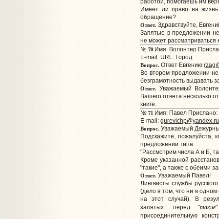
работой, помогаешь им вер
Имеет ли право на жизнь
обращение?
Ответ.
Здравствуйте, Евгени
Запятые в предложении не 
не может рассматриваться 
70
№
Имя: Волонтер Прислан
E-mail:
URL:
Город:
Вопрос.
Ответ Евгению
(zag@
Во втором предложении не 
безграмотность выдавать за
Ответ.
Уважаемый Волонтер
Вашего ответа несколько от
книге.
71
№
Имя: Павел Прислано: 
E-mail:
gurevichp@yandex.ru
Вопрос.
Уважаемый Дежурный
Подскажите, пожалуйста, к
предложении типа
"Рассмотрим числа А и Б, т
Кроме указанной расстанов
"такие", а также с обеими з
Ответ.
Уважаемый Павел!
Лингвисты службы русского
(дело в том, что ни в одно
на этот случай). В резу
такие
запятых: перед "
присоединительную конст