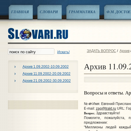
ГЛАВНАЯ
СЛОВАРИ
ГРАММАТИКА
Ф.М. ДОСТО
ЗАДАТЬ ВОПРОС
/
Архив
Искать!
Архив 11.09.
Архив 1.09.2002-10.09.2002
Архив 11.09.2002-20.09.2002
Архив 21.09.2002-30.09.2002
Вопросы и ответы. А
69
№
Имя: Евгений Прислано:
E-mail:
zag@trakt.ru
URL:
Го
Вопрос.
Здравствуйте!
Помогите, пожалуйста, 
предложении:
"Миллионы людей каждый