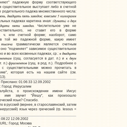
иняют" падежную форму соответствующего
м существительное выступает либо в счетной
е родительного падежа множественного числа:
вень, двадцать пять заводов; взвесьте 5 килограмм
(думать) о двух
стальных падежах каритина иная:
адцати пяти заводах.
Числительное уже не
ествительного, не ставит его в форме
. ч. или счетной форме; наоборот, само
 в той же падежной форме, какую имеет
тысяча
о
грамматически является счетным
 оно "подчиняет" зависимое существительное
к двадцати
но и во всех косвенных падежах, ср.:
гментам
к двум
(сущ. согласуется в дат. п.) и
фрагментов
т. п.)
(сущ. в род. п.). Подробнее о
х с существительными можно прочитать в
тике", которая есть на нашем сайте (см.
13).
 Прислано: 01:06:33 12.09.2002
:
Город: Иерусалим
алуйста, о происхождении имени Иисус
о имя звучит "Йешу", как произошло
еческий язык? Спасибо.
о в русский (вернее, в старославянский, затем
ерусский) язык через греческий (гр. Iesous <
:08:22 12.09.2002
URL:
Город: Москва