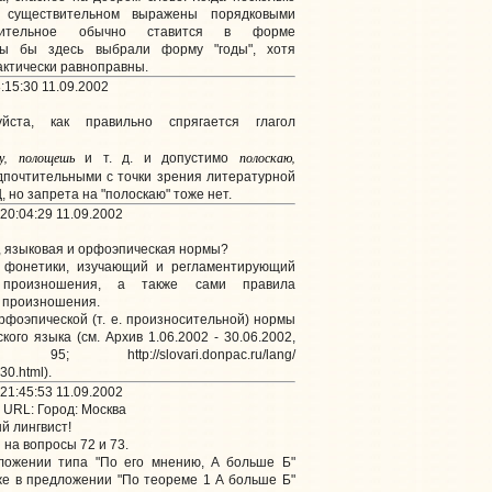
 существительном выражены порядковыми
твительное обычно ставится в форме
Мы бы здесь выбрали форму "годы", хотя
рактически равноправны.
:15:30 11.09.2002
ста, как правильно спрягается глагол
у, полощешь
полоскаю,
и т. д. и допустимо
едпочтительными с точки зрения литературной
 но запрета на "полоскаю" тоже нет.
20:04:29 11.09.2002
, языковая и орфоэпическая нормы?
фонетики, изучающий и регламентирующий
о произношения, а также сами правила
о произношения.
фоэпической (т. е. произносительной) нормы
ого языка (см. Архив 1.06.2002 - 30.06.2002,
p://slovari.donpac.ru/lang/
30.html).
21:45:53 11.09.2002
URL:
Город: Москва
 лингвист!
на вопросы 72 и 73.
дложении типа "По его мнению, А больше Б"
же в предложении "По теореме 1 А больше Б"