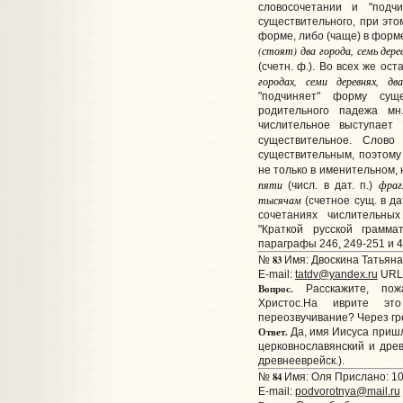
словосочетании и "подч
существительного, при это
форме, либо (чаще) в форм
(стоят) два города, семь дере
(счетн. ф.). Во всех же о
городах, семи деревнях, дв
"подчиняет" форму сущ
родительного падежа мн
числительное выступает
существительное. Слов
существительным, поэтому
не только в именительном, 
пяти
фра
(числ. в дат. п.)
тысячам
(счетное сущ. в да
сочетаниях числительны
"Краткой русской грамма
параграфы 246, 249-251 и 4
83
№
Имя: Двоскина Татьяна
E-mail:
tatdv@yandex.ru
URL
Вопрос.
Расскажите, пож
Христос.На иврите эт
переозвучивание? Через гр
Ответ.
Да, имя Иисуса пришл
церковнославянский и древн
древнееврейск.).
84
№
Имя: Оля Прислано: 10
E-mail:
podvorotnya@mail.ru