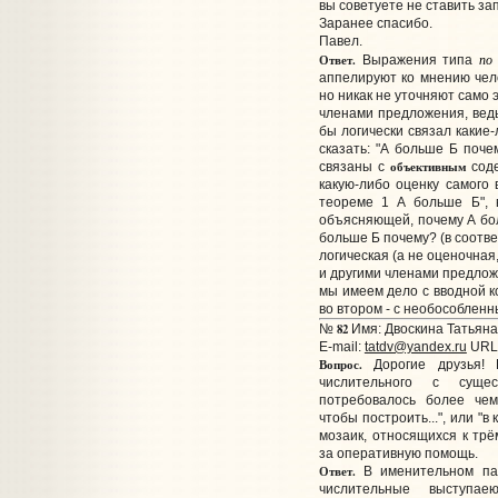
вы советуете не ставить зап
Заранее спасибо.
Павел.
по
Ответ.
Выражения типа
аппелируют ко мнению чело
но никак не уточняют само 
членами предложения, ведь
бы логически связал какие
сказать: "А больше Б почем
объективным
связаны с
соде
какую-либо оценку самого
теореме 1 А больше Б", 
объясняющей, почему А бол
больше Б почему? (в соответ
логическая (а не оценочная
и другими членами предложе
мы имеем дело с вводной к
во втором - с необособлен
82
№
Имя: Двоскина Татьяна
E-mail:
tatdv@yandex.ru
URL
Вопрос.
Дорогие друзья! К
числительного с суще
потребовалось более че
чтобы построить...", или "
мозаик, относящихся к тр
за оперативную помощь.
Ответ.
В именительном па
числительные выступа