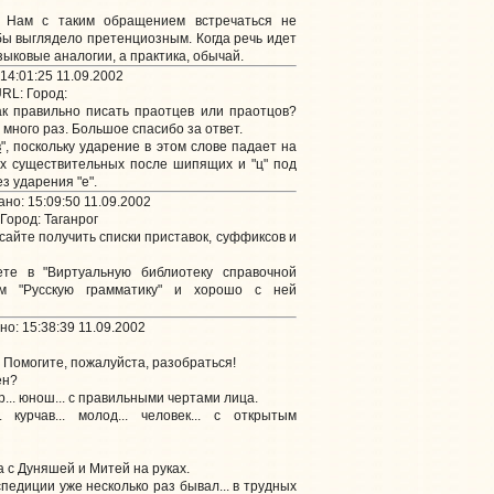
 Нам с таким обращением встречаться не
бы выглядело претенциозным. Когда речь идет
ыковые аналогии, а практика, обычай.
14:01:25 11.09.2002
RL:
Город:
ак правильно писать праотцев или праотцов?
 много раз. Большое спасибо за ответ.
в
", поскольку ударение в этом слове падает на
ях существительных после шипящих и "ц" под
з ударения "е".
но: 15:09:50 11.09.2002
Город: Таганрог
айте получить списки приставок, суффиксов и
е в "Виртуальную библиотеку справочной
ам "Русскую грамматику" и хорошо с ней
о: 15:38:39 11.09.2002
Помогите, пожалуйста, разобраться!
ен?
р... юнош... с правильными чертами лица.
 курчав... молод... человек... с открытым
а с Дуняшей и Митей на руках.
педиции уже несколько раз бывал... в трудных