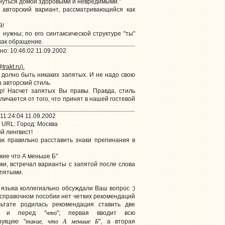
нуться домой здоровыми и невредимыми."
 авторский вариант, рассматривающийся как
й!
нужны; по его синтаксической структуре "ты"
как обращение.
о: 10:46:02 11.09.2002
trakt.ru).
долно быть никаких запятых. И не надо свою
 авторский стиль.
! Насчет запятых Вы правы. Правда, стиль
личается от того, что принят в нашей гостевой
11:24:04 11.09.2002
URL:
Город: Москва
 лингвист!
ак правильно расставить знаки препинания в
акие что А меньше Б"
ки, встречал варианты с запятой после слова
апятыми.
 языка коллегиально обсуждали Ваш вопрос :)
м справочном пособии нет четких рекомендаций
льтате родилась рекомендация ставить две
что
" и перед "
"; первая вводит всю
такие, что А меньше Б
рукцию "
", а вторая