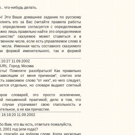
.. что-нибудь делать.
! Это Ваше домашнее задание по русскому
лнять его за Вас (читайте правила работы
а: определение согласуется с определяемым
важно лишь правильно найти это определяемое
шинство" сказуемое может ставиться и в
твенном числе, если есть управляемое слово в
числа. Именная часть составного сказуемого
ак формой именительного, так и формой
:10:27 11.09.2002
URL:
Город: Москва
ты! Помогите разобраться! Как правильно
)зависящим от меня причинам", слитно или
ть зависимое слово "от них", из чего следует,
ишется отдельно, но словари выдают слитный
в словарей, это просто исключение,
ой письменной практикой; дело в том, что
случае утрачивает свою глагольность и
тельное, а не как причастие.
 16:18:20 11.09.2002
о Вам, что вы есть, ответьте пожалуйста,
, 2001 год (или года)?
, спасибо на добром слове. Когда несколько