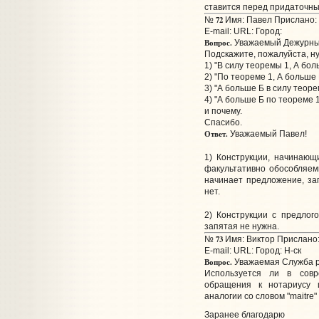
ставится перед придаточн
72
№
Имя: Павел Прислано: 
E-mail:
URL:
Город:
Вопрос.
Уважаемый Дежурный
Подскажите, пожалуйста, н
1) "В силу теоремы 1, А бол
2) "По теореме 1, А больше 
3) "А больше Б в силу теоре
4) "А больше Б по теореме 1
и почему.
Спасибо.
Ответ.
Уважаемый Павел!
1) Конструкции, начинающ
факультативно обособляемы
начинает предложение, зап
нет.
2) Конструкции с предлого
запятая не нужна.
73
№
Имя: Виктор Прислано: 
E-mail:
URL:
Город: Н-ск
Вопрос.
Уважаемая Служба ру
Используется ли в совр
обращения к нотариусу 
аналогии со словом "maitre
Заранее благодарю