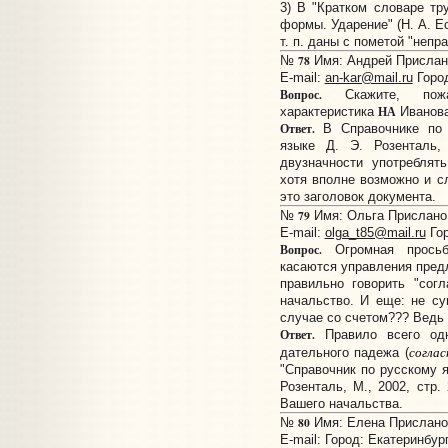
3) В "Кратком словаре тр
формы. Ударение" (Н. А. Е
т. п. даны с пометой "непр
78
№
Имя: Aндрей Прислано:
E-mail:
an-kar@mail.ru
Горо
Вопрос.
Скажите, пожал
НА
характеристика
Иванова
Ответ.
В Справочнике по 
языке Д. Э. Розенталь,
двузначности употреблят
хотя вполне возможно и 
это заголовок документа.
79
№
Имя: Ольга Прислано: 
E-mail:
olga_t85@mail.ru
Гор
Вопрос.
Огромная просьб
касаются управления предл
правильно говорить "сог
начальство. И еще: не су
случае со счетом??? Ведь 
Ответ.
Правило всего од
соглас
дательного падежа (
"Справочник по русскому я
Розенталь, М., 2002, стр.
Вашего начальства.
80
№
Имя: Елена Прислано:
E-mail:
Город: Екатеринбур