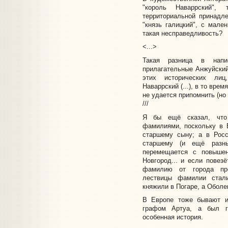
"король Наваррский"
территориальной принадле
"князь галицкий", с мале
такая несправедливость?
<...>
Такая разница в напи
прилагательные Анжуйски
этих исторических лиц
Наваррский (...), в то вре
не удается припомнить (но 
///
Я бы ещё сказал, что 
фамилиями, поскольку в 
старшему сыну; а в Росс
старшему (и ещё разны
перемещается с повыше
Новгород... и если повезё
фамилию от города про
лествицы фамилии стал
княжили в Погаре, а Оболе
В Европе тоже бывают и
графом Артуа, а был г
особенная история.