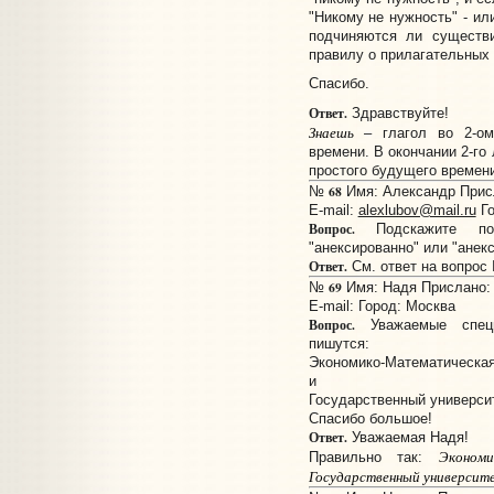
"Никому не нужность" - ил
подчиняются ли существи
правилу о прилагательных 
Спасибо.
Ответ.
Здравствуйте!
Знаешь
– глагол во 2-ом
времени. В окончании 2-го
простого будущего времени
68
№
Имя: Александр Присл
E-mail:
alexlubov@mail.ru
Го
Вопрос.
Подскажите пож
"анексированно" или "анек
Ответ.
См. ответ на вопрос
69
№
Имя: Надя Прислано: 1
E-mail:
Город: Москва
Вопрос.
Уважаемые специ
пишутся:
Экономико-Математическа
и
Государственный универси
Спасибо большое!
Ответ.
Уважаемая Надя!
Эконом
Правильно так:
Государственный университ