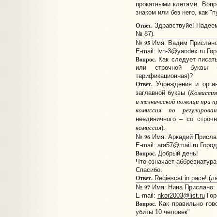
прокатными клетями. Вопр
знаком или без него, как "
Ответ.
Здравствуйе! Надеемс
№ 87).
95
№
Имя: Вадим Прислано:
E-mail:
lvn-3@yandex.ru
Гор
Вопрос.
Как следует писать
или строчной буквы (
тарификационная)?
Ответ.
Учреждения и орган
Комиссия
заглавной буквы (
и технической помощи при п
комиссия по регулирова
неединичного – со строчн
комиссия
).
96
№
Имя: Аркадий Прислан
E-mail:
ara57@mail.ru
Город
Вопрос.
Добрый день!
Что означает аббревиатура
Спасибо.
Ответ.
Reqiescat in pace! (л
97
№
Имя: Нина Прислано: 1
E-mail:
nkor2003@list.ru
Гор
Вопрос.
Как правильно гово
убиты 10 человек"