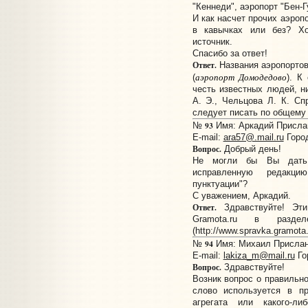
"Кеннеди", аэропорт "Бен-Г
И как насчет прочих аэропо
в кавычках или без? Х
источник.
Спасибо за ответ!
Ответ.
Названия аэропортов
аэропорт Домодедово
(
). К
честь известных людей, ни
А. Э., Чельцова Л. К. Сп
следует писать по общему 
93
№
Имя: Аркадий Прислано
E-mail:
ara57@.mail.ru
Город
Вопрос.
Добрый день!
Не могли бы Вы дать
исправленную редакц
пунктуации"?
С уважением, Аркадий.
Ответ.
Здравствуйте! Эт
Gramota.ru в разде
(http://www.spravka.gramota.r
94
№
Имя: Михаил Прислано
E-mail:
lakiza_m@mail.ru
Го
Вопрос.
Здравствуйте!
Возник вопрос о правильно
слово используется в пр
агрегата или какого-ли