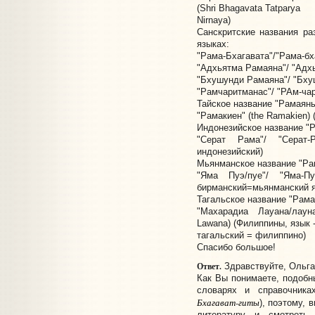
(Shri Bhagavata Tatparya
Nirnaya)
Санскритские названия р
языках:
"Рама-Бхагавата"/"Рама-бх
"Адхьятма Рамаяна"/ "Адхь
"Бхушунди Рамаяна"/ "Бху
"Рамчаритманас"/ "РАм-чар
Тайское название "Рамаяны
"Рамакиен" (the Ramakien) 
Индонезийское название "
"Серат Рама"/ "Серат-
индонезийский)
Мьянманское название "Ра
"Яма Пуэ/пуе"/ "Яма-П
бирманский=мьянманский я
Тагальское название "Рама
"Махарадиа Лауана/лауна
Lawana) (Филиппины, язык 
тагальский = филиппино)
Спасибо большое!
Ответ.
Здравствуйте, Ольга
Как Вы понимаете, подобн
словарях и справочника
Бхагават-гиты
), поэтому,
литературу и смотреть