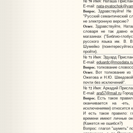
70
№
Имя: Наташа Прислано
E-mail:
nata-pyatochok@yan
Вопрос.
Здравствуйте! Не 
"Русский семантический сл
не электронную версию?
Ответ.
Здравствуйте, Ната
словаря не так давно 
магазинах ("Библио-глобу
русского языка им. В. В
Шумейко (поинтересуйтес
пройти).
71
№
Имя: Эдуард Прислано
E-mail:
eduardc@mosdata.r
Вопрос.
толкование словосоч
Ответ.
Вот толкование из "
Ожегова и Н.Ю. Шведовой,
почти без исключений".
72
№
Имя: Аркадий Прислано
E-mail:
ara57@mail.ru
Город
Вопрос.
Есть такое правил
оканчивается на -еть
исключениями) относится 
И есть такое правило: г
времени имеют личные оконч
(Кажется не ошибся?)
Вопрос: глагол "шуметь" п