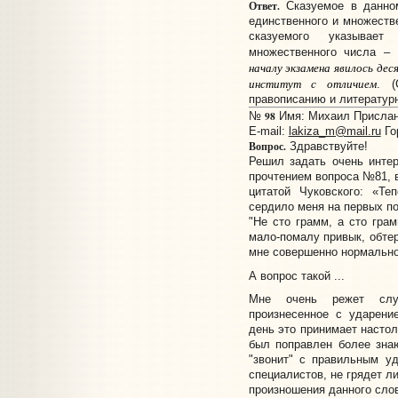
Ответ.
Сказуемое в данно
единственного и множеств
сказуемого указывае
множественного числа –
началу экзамена явилось дес
институт с отличием
. (
правописанию и литературн
98
№
Имя: Михаил Прислано
E-mail:
lakiza_m@mail.ru
Го
Вопрос.
Здравствуйте!
Решил задать очень инте
прочтением вопроса №81, в
цитатой Чуковского: «Те
сердило меня на первых по
"Не сто грамм, а сто грам
мало-помалу привык, обтер
мне совершенно нормально
А вопрос такой ...
Мне очень режет слух
произнесенное с ударени
день это принимает настол
был поправлен более зна
"звонит" с правильным у
специалистов, не грядет 
произношения данного сло