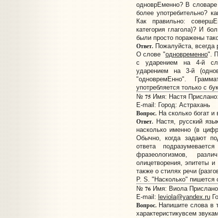
одноврЕменно? В словаре 
более употребительно? к
Как правильно: соверш
категория глагола)? И бо
были просто поражены так
Ответ.
Пожалуйста, всегда 
О слове "
одновременно
". 
с ударением на 4-й сл
ударением на 3-й (одно
"одновремЕнно". Грамм
употребляется только с бук
75
№
Имя: Настя Прислано: 
E-mail:
Город: Астрахань
Вопрос.
На сколько богат и 
Ответ.
Настя, русский язык
насколько именно (в циф
Обычно, когда задают по
ответа подразумеваетс
фразеологизмов, разли
олицетворения, эпитеты и 
также о стилях речи (разго
P. S. "Насколько" пишется 
76
№
Имя: Виола Прислано:
E-mail:
leviola@yandex.ru
Го
Вопрос.
Напишите слова в т
характеристикувсем звукам