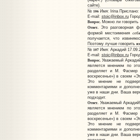
сайте).
106
№
Имя: Irina Прислано: 
E-mail:
stoic@inbox.ru
Город
Вопрос.
Можно ли говорить 
Ответ.
Это разговорная ф
себ
формой местоимения
получается, что извиняю
из
Поэтому лучше говорить
107
№
Имя: Аркадий 17.09.
E-mail:
stoic@inbox.ru
Город
Вопрос.
Уважаемый Аркадий!
является мнением по это
разделяет и М. Фасмер (
воскресенье») в своем «Э
Это мнение не подвер
комментариями и дополне
уже в наши дни. Ваша верс
подходит.
Ответ.
Уважаемый Аркадий!
является мнением по это
разделяет и М. Фасмер (
воскресенье») в своем «Э
Это мнение не подвер
комментариями и дополне
уже в наши дни. Ваша верс
подходит.