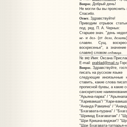
Вопрос.
Добрый день!
Не могли бы вы прояснить
Спасибо.
Ответ.
Здравствуйте!
Приводим отрывок статьи
под. ред. П. А. Черных:
Старшее знач. "день недел
не-
дел-
дело, делати
и
(от
славян. Сущ. воскрес
воскресенье", а значени
седмица
славян) словом
.
102
№
Имя: Оксана Прислано
E-mail:
prahlad@mail.ru
Горо
Вопрос.
Здравствуйте, госп
писать на русском языке
следующие иноязычные н
ставить, какие слова писат
прописной буквы, а какие с
санскритские наименования
"Арьяна-парва" / "Арьянапар
"Харивамша"/ "Хари-вамша"
"Ананда Рамаяна" / "Ананд
"Бхагавата-пурана" / "Бхаг
"Шримад Бхагаватам" / "Шр
"Шри Кришна-виджая"/ "Шри 
"Шри Бхагавата-татпарья-н