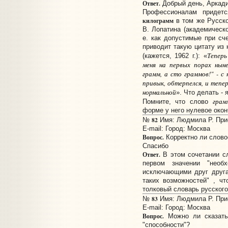
Ответ.
Добрый день, Аркади
Профессионалам придет
килограмм
в том же Русско
В. Лопатина (академическо
е. как допустимые при сч
приводит такую цитату из 
Теперь
(кажется, 1962 г.): «
меня на первых порах ныне
грамм, а сто граммов!" - с
привык, обтерпелся, и тепе
нормальной
». Что делать - 
грам
Помните, что слово
форме у него нулевое окон
82
№
Имя: Людмила Р. Прис
E-mail:
Город: Москва
Вопрос.
Корректно ли слово
Спасибо
Ответ.
В этом сочетании 
первом значении "необ
исключающими друг друга
таких возможностей" , чт
толковый словарь русского 
83
№
Имя: Людмила Р. Прис
E-mail:
Город: Москва
Вопрос.
Можно ли сказать 
"способности"?