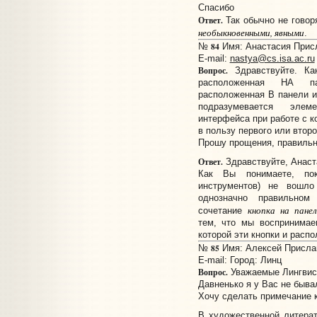
Спасибо
Ответ.
Так обычно не говор
необыкновенными, явными
.
84
№
Имя: Анастасия Присл
E-mail:
nastya@cs.isa.ac.ru
Вопрос.
Здравствуйте. Как
расположенная НА па
расположенная В панели и
подразумевается элеме
интерфейса при работе с 
в пользу первого или втор
Прошу прощения, правильн
Ответ.
Здравствуйте, Анаст
Как Вы понимаете, пок
инструментов) не вошло
однозначно правильном
кнопка на пане
сочетание
тем, что мы воспринимае
которой эти кнопки и распо
85
№
Имя: Алексей Прислан
E-mail:
Город: Линц
Вопрос.
Уважаемые Лингвис
Давненько я у Вас не бывал
Хочу сделать примечание 
В художественной литерат