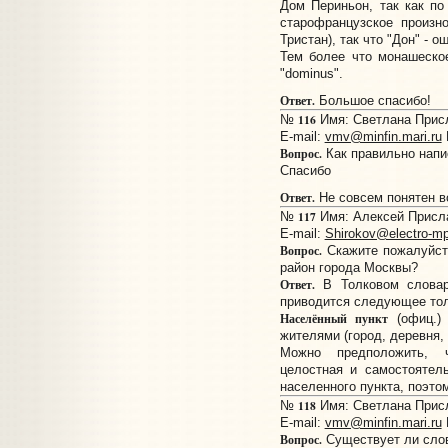
Дом Периньон, так как по 
старофранцузское произно
Тристан), так что "Дон" - о
Тем более что монашеское
"dominus".
Ответ.
Большое спасибо!
116
№
Имя: Светлана Присла
E-mail:
vmv@minfin.mari.ru
Вопрос.
Как правильно напис
Спасибо
Ответ.
Не совсем понятен во
117
№
Имя: Алексей Прислан
E-mail:
Shirokov@electro-mp
Вопрос.
Скажите пожалуйст
район города Москвы?
Ответ.
В Толковом словар
приводится следующее тол
Населённый пункт
(офиц.) 
жителями (город, деревня, 
Можно предположить, 
целостная и самостоятел
населенного пункта, поэтом
118
№
Имя: Светлана Присла
E-mail:
vmv@minfin.mari.ru
Вопрос.
Существует ли слов