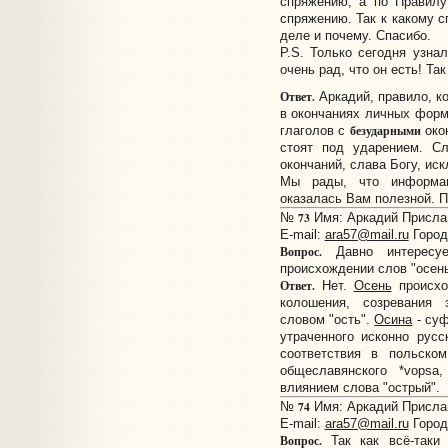
спряжению, а по Правилу
спряжению. Так к какому с
деле и почему. Спасибо.
P.S. Только сегодня узна
очень рад, что он есть! Та
Ответ.
Аркадий, правило, ко
в окончаниях личных форм 
безударными
глаголов с
окон
стоят под ударением. Сл
окончаний, слава Богу, иск
Мы рады, что информац
оказалась Вам полезной. П
73
№
Имя: Аркадий Прислан
E-mail:
ara57@mail.ru
Город
Вопрос.
Давно интересуе
происхождении слов "осень"
Ответ.
Нет.
Осень
происхо
колошения, созревания 
словом "ость".
Осина
- суф
утраченного исконно рус
соответствия в польско
общеславянского *vopsa
влиянием слова "острый".
74
№
Имя: Аркадий Прислан
E-mail:
ara57@mail.ru
Город
Вопрос.
Так как всё-таки 