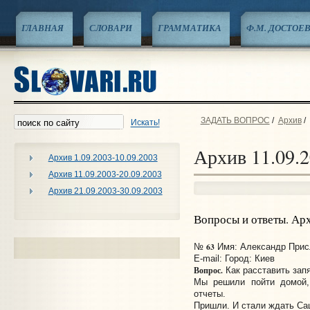
ГЛАВНАЯ
СЛОВАРИ
ГРАММАТИКА
Ф.М. ДОСТОЕ
ЗАДАТЬ ВОПРОС
/
Архив
/
Искать!
Архив 11.09.2
Архив 1.09.2003-10.09.2003
Архив 11.09.2003-20.09.2003
Архив 21.09.2003-30.09.2003
Вопросы и ответы. Ар
63
№
Имя: Александр Присл
E-mail:
Город: Киев
Вопрос.
Как расставить зап
Мы решили пойти домой,
отчеты.
Пришли. И стали ждать Саш