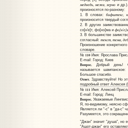
медведь, межа, зерно
и др.)
произносятся по-разному:
бифштекс, к
1. В словах:
произносится твердый сог
2. В других заимствован
фо[н'е]
со[н'е]т, фо[нэ]ма и
3. В большинстве заимств
текст, тема, деб
согласный:
Произношение конкретного
словаре.
110
№
Имя: Ярослава Присл
E-mail:
Город: Киев
Вопрос.
Добрый день! От
называется шампанское:
Большое спасибо.
Ответ.
Здравствуйте! Но эт
подробный ответ Алексея (
111
№
Имя: Алексей Прислан
E-mail:
Город: Линц
Вопрос.
Уважаемые Лингвис
Я, по-видимому, неясно сф
Является ли "-с" в "да-с"
Разумеется, это сокращени
"Джан" значит "душа", но 
"Ашот-джан" его оставляю