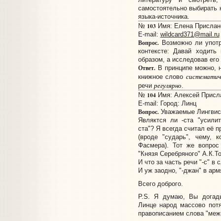
самостоятельно выбирать н
языка-источника.
103
№
Имя: Елена Прислано:
E-mail:
wildcard371@mail.ru
Вопрос.
Возможно ли употр
контексте: Давай ходить
образом, а исследовав его 
Ответ.
В принципе можно, н
систематич
книжное слово
регулярно
речи
.
104
№
Имя: Алексей Прислан
E-mail:
Город: Линц
Вопрос.
Уважаемые Лингвис
Являктся ли -ста "усили
ста"? Я всегда считал её 
(вроде "сударь", чему, 
Фасмера). Тот же вопрос
"Князя Серебряного" А.К.То
И что за часть речи "-с" в с
И уж заодно, "-джан" в ар
Всего доброго.
P.S. Я думаю, Вы догады
Линце народ массово потя
правописанием слова "межк