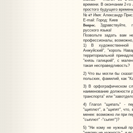
времени. В окончании 2-го
простого будущего времени
67
№
Имя: Александр Присл
E-mail:
Город: Киев
Вопрос.
Здравствуйте, г
русского языка!
Позвольте задать вам не
профессионалы, возможно,
1) В художественной л
Анжуйский", "король Нава
территориальной принадле
"князь галицкий", с мале
такая несправедливость?
2) Что вы могли бы сказат
польских, фамилий, как "К
3) В орфографическом сл
наименование должности ра
транспорта" или "завотдел
4) Глагол "щипать" - пе
"щиплют", а "щипят", что,
менее: возможно ли при пе
"сыплют" -"сыпят")?
5) "Ни кому не нужный пр
"никому не нужность", и ес