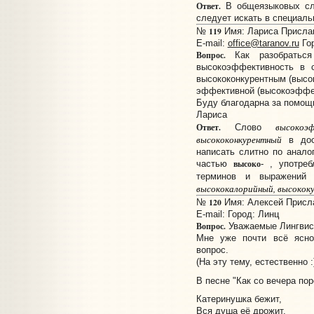
Ответ.
В общеязыковых сло
следует искать в специаль
119
№
Имя: Лариса Прислано
E-mail:
office@taranov.ru
Гор
Вопрос.
Как разобраться
высокоэффективность в с
высококонкурентным (высо
эффективной (высокоэффект
Буду благодарна за помощ
Лариса
высокоэ
Ответ.
Слово
высококонкурентный
в дос
написать слитно по анало
высоко
частью
- , употре
терминов и выражений 
высококалорийный, высокок
120
№
Имя: Алексей Прислан
E-mail:
Город: Линц
Вопрос.
Уважаемые Лингвис
Мне уже почти всё ясно
вопрос.
(На эту тему, естественно :
В песне "Как со вечера пор
Катеринушка бежит,
Вся душа её дрожит.