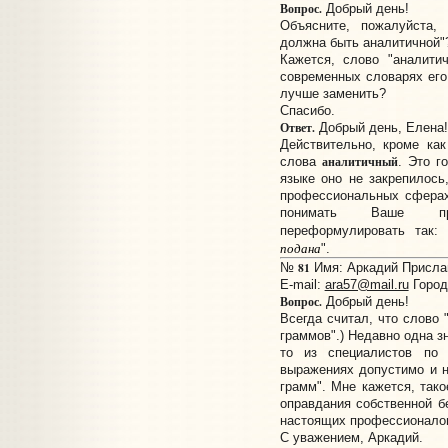
Вопрос.
Добрый день!
Объясните, пожалуйста,
должна быть аналитичной"
Кажется, слово "аналити
современных словарях его 
лучше заменить?
Спасибо.
Ответ.
Добрый день, Елена!
Действительно, кроме ка
аналитичный
слова
. Это г
языке оно не закрепилось
профессиональных сферах.
понимать Ваше пре
переформулировать так: 
подана
".
81
№
Имя: Аркадий Прислан
E-mail:
ara57@mail.ru
Город
Вопрос.
Добрый день!
Всегда считал, что слово 
граммов".) Недавно одна з
то из специалистов по 
выражениях допустимо и не
грамм". Мне кажется, так
оправдания собственной б
настоящих профессионало
С уважением, Аркадий.