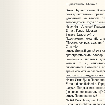
С уважением, Михаил.
Ответ.
Здравствуйте! Возмо
пока единственным правиль
ударением на втором с
возмущаться, когда слышим
99
№
Имя: Алексей Прислан
E-mail:
Город: Москва
Вопрос.
Здавствуйте.
Подскажите, пожалуйста, в
"Просто, как раз, два, три."
Спасибо.
Раз-д
Ответ.
Добрый день!
орфографический словарь 
раз-два-три
является дово
нельзя, т. к., наприм
справочнике Розенталя ег
время его можно рассматри
как
союзом
следует ставит
100
№
Имя: Дина Прислано: 
E-mail:
dinah@slami.ru
Горо
Вопрос.
Подскажите, пожал
(не знаю, как правильно)? 
Ответ.
Посеребренный
101
№
Имя: Аркадий Прислан
E-mail:
ara57@mail.ru
Город