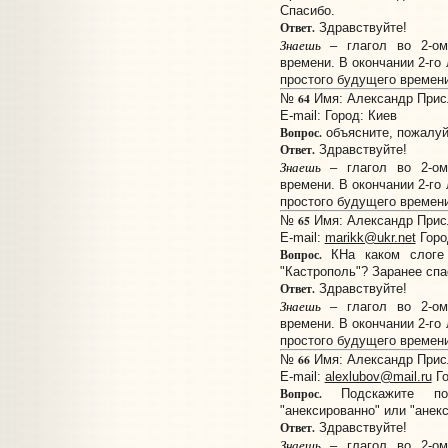
Спасибо.
Ответ.
Здравствуйте!
Знаешь
– глагол во 2-ом
времени. В окончании 2-го
простого будущего времени
64
№
Имя: Александр Присл
E-mail:
Город: Киев
Вопрос.
объясните, пожалуй
Ответ.
Здравствуйте!
Знаешь
– глагол во 2-ом
времени. В окончании 2-го
простого будущего времени
65
№
Имя: Александр Присл
E-mail:
marikk@ukr.net
Горо
Вопрос.
КНа каком слоге 
"Кастрополь"? Заранее спа
Ответ.
Здравствуйте!
Знаешь
– глагол во 2-ом
времени. В окончании 2-го
простого будущего времени
66
№
Имя: Александр Присл
E-mail:
alexlubov@mail.ru
Го
Вопрос.
Подскажите пож
"анексированно" или "анек
Ответ.
Здравствуйте!
Знаешь
– глагол во 2-ом