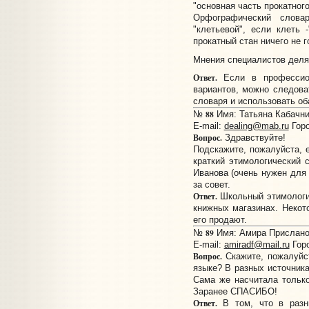
"основная часть прокатного
Орфографический слова
"клетьевой", если клеть 
прокатный стан ничего не г
Мнения специалистов деля
Ответ.
Если в профессион
вариантов, можно следова
словаря и использовать об
88
№
Имя: Татьяна Кабачник
E-mail:
dealing@mab.ru
Горо
Вопрос.
Здравствуйте!
Подскажите, пожалуйста, 
краткий этимологический 
Иванова (очень нужен для 
за совет.
Ответ.
Школьный этимологи
книжных магазинах. Некот
его продают.
89
№
Имя: Амира Прислано:
E-mail:
amiradf@mail.ru
Горо
Вопрос.
Скажите, пожалуйст
языке? В разных источника
Сама же насчитала только
Заранее СПАСИБО!
Ответ.
В том, что в разн