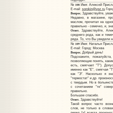
108
№
Имя: Алексей Прислан
E-mail:
sorokin@vpz.ru
Горо
Вопрос.
Здравствуйте, ува
Недавно, в магазине, п
маслом, прочитал на одной
правильно - семечко, и, зн
Ответ.
Здравствуйте, Але
среднего рода, как и теме
ряда. То, что Вы увидели н
109
№
Имя: Наталья Прислан
E-mail:
Город: Москва
Вопрос.
Добрый день!
Подскажите, пожалуйста,
позволяющие понять, каким
есть, смягчает "Т"). Допу
именно как "Е", смягчая "Т
как "Э". Насколько я зна
"термостат" и др. произнося
с твердым. Но в больинст
с сочетанием "те" совер
правильно.
Большое спасибо.
Ответ.
Здравствуйте!
Такой вопрос часто возн
слов, не только в слова
перед [э] всегда произно