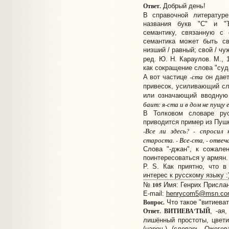
Ответ.
Добрый день!
В справочной литерату
названия букв "С" и "
семантику, связанную с 
семантика может быть св
низший / равный; свой / чу
ред. Ю. Н. Караулов. М., 
как сокращение слова "суд
-ста
А вот частице
он дает
привесок, усиливающий сл
или означающий вводную
баит: я-ста и в дом не пущу 
В Толковом словаре ру
приводится пример из Пуш
-Все ли здесь? - спросил 
староста. - Все-ста, - отве
Слова "-джан", к сожале
поинтересоваться у армян.
P. S. Как приятно, что в
интерес к русскому языку :)
105
№
Имя: Генрих Прислано
E-mail:
henrycom5@msn.co
Вопрос.
Что такое "витиеват
Ответ.
ВИТИЕВА'ТЫЙ
, -ая
лишённый простоты, цвет
(нареч.) (словарь Ожего