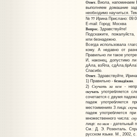
Ответ.
Виола, напоминаем 
выполняем домашние за
необходимо научиться. Тем
77
№
Ирина Прислано: 09:08
E-mail:
Город: Москва
Вопрос.
Здравствуйте!
Подскажите, пожалуйста,
или безнадежно.
Всегда использовала глаго
кому. А недавно от раз
Правильно ли такое употр
И, наконец, допустимо ли
дАла, взЯла, сдАла,брАла
Спасибо.
Ответ.
Здравствуйте, Ирина
безнадёжно
1) Правильно -
.
Скучать за кем
2)
- непр
скучать
употребляется сл
сочетается с двумя падеж
падеж употребляется п
скуч
местоимениях 3 лица:
падеж употребляется при
ск
множественного числа:
по ним
лице:
- дательный 
См.: Д. Э. Розенталь. Спр
русском языке. М., 2002, с.