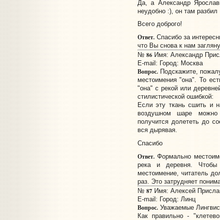
Да, а Александр Ярослав
неудобно :), он там разбил
Всего доброго!
Ответ.
Спасибо за интересн
что Вы снова к нам заглян
86
№
Имя: Александр Присл
E-mail:
Город: Москва
Вопрос.
Подскажите, пожалу
местоимения "она". То ест
"она" с рекой или деревне
стилистической ошибкой:
Если эту ткань сшить и н
воздушном шаре можно 
получится долететь до со
вся дырявая.
Спасибо
Ответ.
Формально местои
река и деревня. Чтобы
местоимение, читатель до
раз. Это затрудняет понима
87
№
Имя: Алексей Прислан
E-mail:
Город: Линц
Вопрос.
Уважаемые Лингвис
Как правильно - "клетево