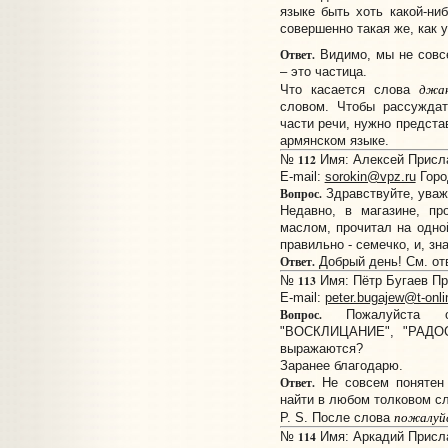
языке быть хоть какой-ни
совершенно такая же, как у 
Ответ.
Видимо, мы не совс
– это частица.
джа
Что касается слова
словом. Чтобы рассуждат
части речи, нужно предста
армянском языке.
112
№
Имя: Алексей Прислан
E-mail:
sorokin@vpz.ru
Горо
Вопрос.
Здравствуйте, ува
Недавно, в магазине, п
маслом, прочитал на одной
правильно - семечко, и, зн
Ответ.
Добрый день! См. от
113
№
Имя: Пётр Бугаев При
E-mail:
peter.bugajew@t-onli
Вопрос.
Пожалуйста об
"ВОСКЛИЦАНИЕ", "РАДОС
выражаются?
Заранее благодарю.
Ответ.
Не совсем понятен 
найти в любом толковом сл
пожалуй
P. S. После слова
114
№
Имя: Аркадий Прислан