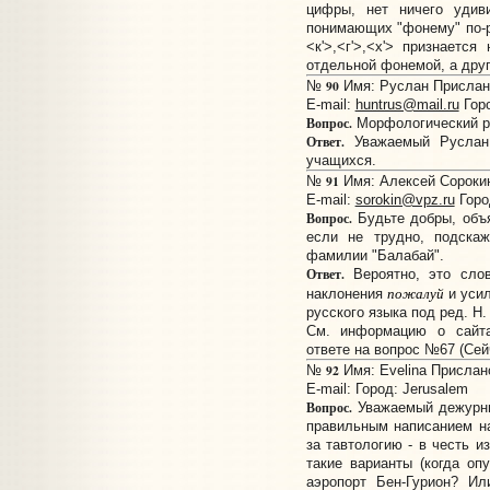
цифры, нет ничего удиви
понимающих "фонему" по-
<к'>,<г'>,<х'> признает
отдельной фонемой, а дру
90
№
Имя: Руслан Прислано
E-mail:
huntrus@mail.ru
Горо
Вопрос.
Морфологический раз
Ответ.
Уважаемый Руслан
учащихся.
91
№
Имя: Алексей Сорокин
E-mail:
sorokin@vpz.ru
Горо
Вопрос.
Будьте добры, объя
если не трудно, подскаж
фамилии "Балабай".
Ответ.
Вероятно, это сло
пожалуй
наклонения
и уси
русского языка под ред. Н.
См. информацию о сайт
ответе на вопрос №67 (Сейч
92
№
Имя: Evelina Прислано
E-mail:
Город: Jerusalem
Вопрос.
Уважаемый дежурны
правильным написанием на
за тавтологию - в честь 
такие варианты (когда оп
аэропорт Бен-Гурион? Ил