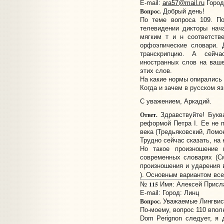
E-mail:
ara57@mail.ru
Город
Вопрос.
Добрый день!
По теме вопроса 109. П
телевидении дикторы нача
мягким т и н соответств
орфоэпические словари. 
транскрипцию. А сейч
иностранных слов на ваш
этих слов.
На какие нормы опирались
Когда и зачем в русском яз
С уважением, Аркадий.
Ответ.
Здравствуйте! Бук
реформой Петра I. Ее не п
века (Тредьяковский, Ломо
Трудно сейчас сказать, на
Но такое произношение 
современных словарях (См
произношения и ударения 
). Основным вариантом вс
115
№
Имя: Алексей Прислан
E-mail:
Город: Линц
Вопрос.
Уважаемые Лингвис
По-моему, вопрос 110 впол
Dom Perignon следует, я 