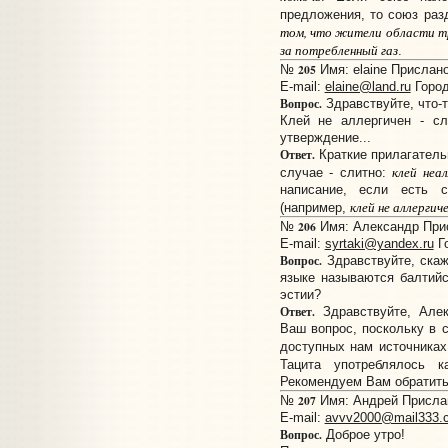
предложения, то союз раз
том, что жители области т
за потребленный газ
.
205
№
Имя: elaine Прислано
E-mail:
elaine@land.ru
Город
Вопрос.
Здравствуйте, что-
Клей не аллергичен - сл
утверждение...
Ответ.
Краткие прилагатель
клей неал
случае - слитно:
написание, если есть с
клей не аллергиче
(например,
206
№
Имя: Александр Прис
E-mail:
syrtaki@yandex.ru
Г
Вопрос.
Здравствуйте, скаж
языке называются балтийс
эстии?
Ответ.
Здравствуйте, Алек
Ваш вопрос, поскольку в 
доступных нам источника
Тацита употреблялось 
Рекомендуем Вам обратить
207
№
Имя: Андрей Прислано
E-mail:
avvv2000@mail333.
Вопрос.
Доброе утро!