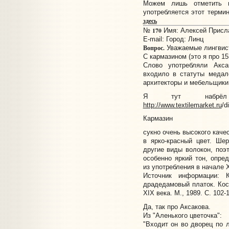
Можем лишь отметить на
употребляется этот термин
здесь
170
№
Имя: Алексей Прислан
E-mail:
Город: Линц
Вопрос.
Уважаемые лингвис
С кармазином (это я про 1
Слово употребляли Аксак
входило в статуты медал
архитекторы и мебельщики. 
Я тут набрёл
http://www.textilemarket.ru
/d
Кармазин
сукно очень высокого каче
в ярко-красный цвет. Ше
другие виды волокон, поэт
особенно яркий тон, опре
из употребления в начале X
Источник информации: 
драдедамовый платок. Кос
XIX века. М., 1989. С. 102-
Да, так про Аксакова.
Из "Аленького цветочка":
"Входит он во дворец по 