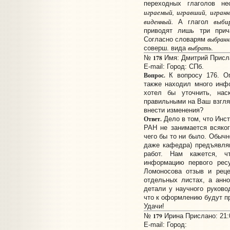
переходных глаголов н
играемый, игравший, игран
виденный.
выби
А глагол
приводят лишь три прич
Согласно словарям
выбранн
соверш. вида
выбрать
.
178
№
Имя: Дмитрий Прислан
E-mail:
Город: СПб.
Вопрос.
К вопросу 176. О
также находил много инф
хотел бы уточнить, нас
правильными на Ваш взгляд
внести изменения?
Ответ.
Дело в том, что Инст
РАН не занимается всяко
чего бы то ни было. Обычн
даже кафедра) предъявля
работ. Нам кажется, 
информацию первого ресу
Ломоносова отзыв и реце
отдельных листах, а анн
детали у научного руково
что к оформлению будут п
Удачи!
179
№
Ирина Прислано: 21:0
E-mail:
Город: