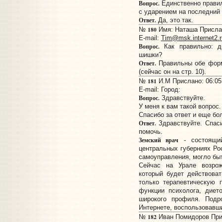
Вопрос.
Единственно правил
с ударением на последний 
Ответ.
Да, это так.
180
№
Имя: Наташа Прислан
E-mail:
Tim@msk.internet2.r
Вопрос.
Как правильно: д
шишки?
Ответ.
Правильны обе форм
(сейчас он на стр. 10).
181
№
И.М Прислано: 06:05:
E-mail:
Город:
Вопрос.
Здравствуйте.
У меня к вам такой вопрос.
Спасибо за ответ и еще бо
Ответ.
Здравствуйте. Спас
помочь.
Земский врач
- состоящий
центральных губерниях Рос
самоуправления, могло бы
Сейчас на Урале возрож
который будет действоват
только терапевтическую
функции психолога, дието
широкого профиля. Под
Интернете, воспользовавш
182
№
Иван Помидоров Прис