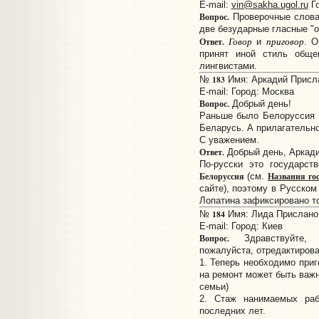
E-mail:
vin@sakha.ugol.ru
Го
Вопрос.
Проверочные слова 
две безударные гласные "о
Г
о
вор
пригов
о
р
Ответ.
и
. О
принят иной стиль общ
лингвистами.
183
№
Имя: Аркадий Прислан
E-mail:
Город: Москва
Вопрос.
Добрый день!
Раньше было Белоруссия и
Беларусь. А прилагательное
С уважением.
Ответ.
Добрый день, Аркади
По-русски это государст
Белоруссия
Названия го
(см.
сайте), поэтому в Русском
Лопатина зафиксировано т
184
№
Имя: Лида Прислано: 
E-mail:
Город: Киев
Вопрос.
Здравствуйте, 
пожалуйста, отредактирова
1. Теперь необходимо приг
на ремонт может быть важн
семьи)
2. Стаж нанимаемых ра
последних лет.