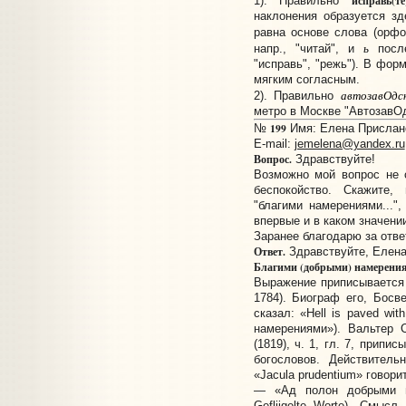
исправь(те
1). Правильно
наклонения образуется зд
равна основе слова (орф
ь
напр., "читай", и
после
"исправь", "режь"). В фор
мягким согласным.
автозавОдс
2). Правильно
метро в Москве "АвтозавОд
199
№
Имя: Елена Прислано:
E-mail:
jemelena@yandex.ru
Вопрос.
Здравствуйте!
Возможно мой вопрос не 
беспокойство. Скажите,
"благими намерениями..."
впервые и в каком значени
Заранее благодарю за отве
Ответ.
Здравствуйте, Елена!
Благими (добрыми) намерени
Выражение приписывается
1784). Биограф его, Босве
сказал: «Hell is paved wi
намерениями»). Вальтер 
(1819), ч. 1, гл. 7, припи
богословов. Действитель
«Jacula prudentium» говорит:
— «Ад полон добрыми н
Gefliigelte Worte). Смыс