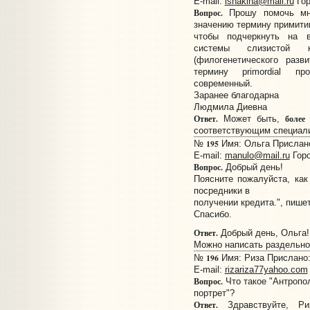
E-mail:
lshakina@mail.ru
Гор
Вопрос.
Прошу помочь мне
значению термину примитив
чтобы подчеркнуть на 
системы слизистой 
(филогенетического разв
термину primordial пр
современный.
Заранее благодарна
Людмила Диевна
Ответ.
более
Может быть,
соответствующим специал
195
№
Имя: Ольга Прислано:
E-mail:
manulo@mail.ru
Горо
Вопрос.
Добрый день!
Поясните пожалуйста, ка
посредники в
получении кредита.", пише
Спасибо.
Ответ.
Добрый день, Ольга!
Можно написать раздельно
196
№
Имя: Риза Прислано: 
E-mail:
rizariza77yahoo.com
Вопрос.
Что такое "Антропо
портрет"?
Ответ.
Здравствуйте, Риз