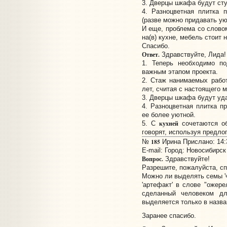
3. Дверцы шкафа будут стук
4. Разноцветная плитка 
(разве можно придавать ую
И еще, проблема со словом
на(в) кухне, мебель стоит н
Спасибо.
Ответ.
Здравствуйте, Лида!
1. Теперь необходимо по
важным этапом проекта.
2. Стаж нанимаемых рабо
лет, считая с настоящего 
3. Дверцы шкафа будут уда
4. Разноцветная плитка п
ее более уютной.
кухней
5. С
сочетаются об
говорят, используя предло
185
№
Ирина Прислано: 14:3
E-mail:
Город: Новосибирск
Вопрос.
Здравствуйте!
Разрешите, пожалуйста, сп
Можно ли выделять семы 'ч
'артефакт' в слове "ожере
сделанный человеком дл
выделяется только в назв
Заранее спасибо.