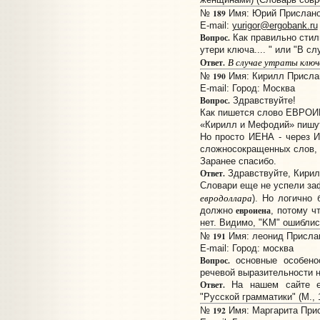
189
№
Имя: Юрий Прислано:
E-mail:
yurigor@ergobank.ru
Вопрос.
Как правильно стили
утери ключа.... " или "В сл
В случае утраты ключ
Ответ.
190
№
Имя: Кирилл Прислано
E-mail:
Город: Москва
Вопрос.
Здравствуйте!
Как пишется слово ЕВРОИ
«Кирилл и Мефодий» пиш
Но просто ИЕНА - через И
сложносокращенных слов, 
Заранее спасибо.
Ответ.
Здравствуйте, Кирил
Словари еще не успели заф
евродоллара
). Но логично
евроиена
должно
, потому ч
нет. Видимо, "KM" ошиблис
191
№
Имя: леонид Прислано
E-mail:
Город: москва
Вопрос.
основные особенос
речевой выразительности 
Ответ.
На нашем сайте ес
"Русской грамматики" (М., 
192
№
Имя: Маргарита Присл