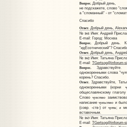
Вопрос.
Добрый день,
не подскажете, слово "сло
а "сломанный" - от "сломат
Спасибо
Ответ.
Добрый день, Alexand
161
№
Имя: Андрей Прислано
E-mail:
Город: Москва
Вопрос.
Добрый день. Ка
"идЕоэтнический"? Спасибо
Ответ.
Добрый день, Андре
162
№
Имя: Татьяна Прислан
E-mail:
TGertsog@inforum-si
Вопрос.
Здравствуйте. 
однокоренными слова "чуят
корень? Спасибо.
Ответ.
Здравствуйте, Тат
ч
однокоренными (корни
общеславянскому глагол
чувство
Слово
заимствова
чувьство
написание
и было
чути
в
(совр. -ств-) от
;
ме
вставочным.
163
№
Имя: Татьяна Прислан
E-mail:
TGertsog@inforum-si