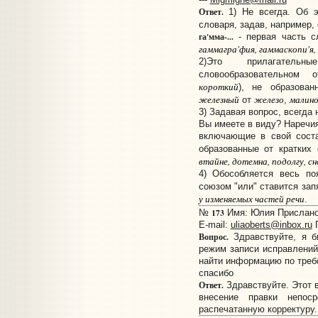
Ответ.
1) Не всегда. Об э
словаря, задав, например,
га'мма-...
- первая часть с
гаммагра'фия, гаммаскопи'я,
2)Это прилагатель
словообразовательном 
короткий
), не образован
железный
железо
малин
от
,
3) Задавая вопрос, всегда
Вы имеете в виду? Наречия
включающие в свой соста
образованные от кратких
втайне, дотемна, подолгу, сн
4) Обособляется весь по
союзом "или" ставится зап
у изменяемых частей речи
.
173
№
Имя: Юлия Прислано:
E-mail:
uliaoberts@inbox.ru
Г
Вопрос.
Здравствуйте, я б
режим записи исправлений
найти информацию по треб
спасибо
Ответ.
Здравствуйте. Этот в
внесение правки непо
распечатанную корректуру.