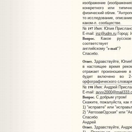
изображение (изображения)
конкретного или типич
физический облик. "Антропо
то исследование, описани
каком-л. сообществе.
197
№
Имя: Юлия Прислано:
E-mail:
jnz@udm.ru
Город: 
Вопрос.
Какое русское 
соответствует
e-mail
английскому "
"?
Спасибо.
Ответ.
Здравствуйте, Юлия!
в настоящее время реком
отражает произношение в
будет включено во 2-е
орфографического словаря
198
№
Имя: Андрей Прислано
E-mail:
avvv2000@mail333.
Вопрос.
С добрым утром!
Скажите, пожалуйста, как 
1) "исправте" или "исправь
2) "АвтозавОдская" или "А
Спасибо
Андрей
Ответ.
Здравствуйте, Андре