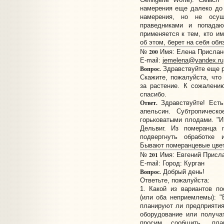
намерения еще далеко до
намерения, но не осущ
праведниками и попада
применяется к тем, кто им
об этом, берет на себя обя
200
№
Имя: Елена Прислано:
E-mail:
jemelena@yandex.ru
Вопрос.
Здравствуйте еще р
Скажите, пожалуйста, что 
за растение. К сожалени
спасибо.
Ответ.
Здравствуйте! Есть
апельсин. Субтропическо
горьковатыми плодами. "И
Дельвиг. Из померанца 
подвергнуть обработке 
Бывают померанцевые цвет
201
№
Имя: Евгений Прислан
E-mail:
Город: Курган
Вопрос.
Добрый день!
Ответьте, пожалуйста:
1. Какой из вариантов п
(или оба неприемлемы): "В
планируют ли предприяти
оборудование или получат
просим сообщить, пла