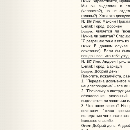
Ответ.
Здравствуйте, Ирина
Мы бы выделяли в с
(человека?), но не отдел
головы?). Хотя это дискус
186
№
Имя: Максим Прислан
E-mail:
Город: Воронеж
Вопрос.
является ли "все(
Нужна ли запятая? Спасибо
"Я разрешаю тебе взять из
Ответ.
В данном случае з
сочетание). Если бы был
пещеры все, что тебе угодн
187
№
Имя: Андрей Прислано
E-mail:
Город: Барнаул
Вопрос.
Добрый день!
Помогите, пожалуйста, раз
1. "Передача документов ч
нецелесообразна" - все ли
2. "Поскольку в инструкци
обжалования, указанны
выделяется ли запятыми с
3. Что такое аспект? Но 
сочетания "точка зрени
вследствие чего часто воз
Большое спасибо.
Ответ.
Добрый день, Андрей