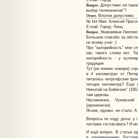
Вопрос.
Допустимо ли такое
выбор телеканалов"?
Ответ.
Вполне допустимо.
153
№
Имя: Алексей Прислан
E-mail:
Город: Линц
Вопрос.
Уважаемые Лингвис
Большое спасибо за обстоя
не всему учат :)
Про "калорийность" мне сп
нас такого слова нет. Те
калорийность - у кулина
традиция.
Тут (не помню номера) спр
в 4 километрах от Петер
питались петргофские фон
четыре километра? Ещё 
Николай на Бибигоне" (185
там церковь.
Несомненно, Чуковски
(иронически).
Яснее, однако, не стало. 
Вопросы по ходу дела: у г
поглаже согласовать? И мо
И ещё вопрос. В статье од
в произведениях Достоев