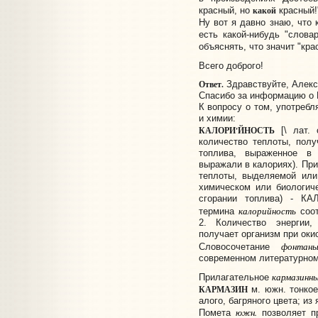
какой
красный, но
красный!
Ну вот я давно знаю, что 
есть какой-нибудь "слова
объяснять, что значит "крас
Всего доброго!
Ответ.
Здравствуйте, Алекс
Спасибо за информацию о 
К вопросу о том, употребл
и химии:
КАЛОРИ'ЙНОСТЬ
[\ лат. 
количество теплоты, пол
топлива, выраженное в
выражали в калориях). Пр
теплоты, выделяемой или
химическом или биологиче
сгорании топлива) - КА
калорийность
термина
соот
2. Количество энергии,
получает организм при оки
фонтан
Словосочетание
современном литературном
кармазинн
Прилагательное
КАРМАЗИН
м. южн. тонкое
алого, багряного цвета; из 
южн.
Помета
позволяет пр