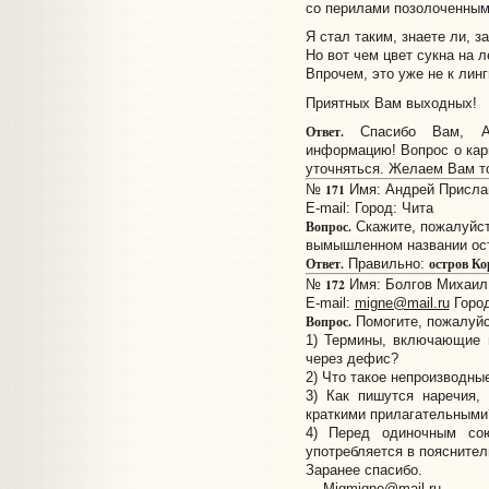
со перилами позолоченными
Я стал таким, знаете ли, з
Но вот чем цвет сукна на ле
Впрочем, это уже не к лин
Приятных Вам выходных!
Ответ.
Спасибо Вам, Але
информацию! Вопрос о кар
уточняться. Желаем Вам т
171
№
Имя: Андрей Прислано
E-mail:
Город: Чита
Вопрос.
Скажите, пожалуйста
вымышленном названии ост
Ответ.
остров К
Правильно:
172
№
Имя: Болгов Михаил 
E-mail:
migne@mail.ru
Город
Вопрос.
Помогите, пожалуйс
1) Термины, включающие н
через дефис?
2) Что такое непроизводны
3) Как пишутся наречия,
краткими прилагательными
4) Перед одиночным сою
употребляется в поясните
Заранее спасибо.
---
Migmigne@mail.ru