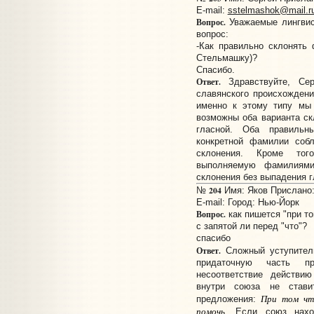
E-mail:
sstelmashok@mail.r
Вопрос.
Уважаемые лингвис
вопрос:
-Как правильно склонять
Стельмашку)?
Спасибо.
Ответ.
Здравствуйте, Сер
славянского происхожден
именно к этому типу мы
возможны оба варианта скл
гласной. Оба правильн
конкретной фамилии соб
склонения. Кроме тог
выполняемую фамилиями
склонения без выпадения г
204
№
Имя: Яков Прислано: 
E-mail:
Город: Нью-Йорк
Вопрос.
как пишется "при том
с запятой ли перед "что"?
спасибо
Ответ.
Сложный уступите
придаточную часть п
несоответствие действию
внутри союза не стави
При том что
предложения:
помочь
. Если союз нахо