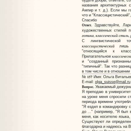
будьте добры, ответьте, с
названия архитектурных с
Ампир и т. д.). Если мы г
что и "Классицистический",
Спасибо
Ответ.
Здравствуйте, Лар
художественных стилей п
готика, классический стиль,
С лингвистической 
классицистический
лишь ч
"относящийся к класси
классическ
Прилагательное
и "созданный признанны
"типичный". Так что разни
в том числе и в отношении 
157
№
Имя: Ольга Витальев
E-mail:
olga_suisse@mail.ru
Вопрос.
Уважаемый дежурны
Я преподаю в университет
на уроке меня спросили с
периода времени употребляе
"Я ездил в командировку с 1
до ..." (например, "Я был 
меня, как носителю языка,
Существуют ли определен
благодарна и надеюсь на В