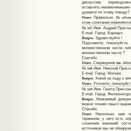
дискуссию переводчико
оставлять неизменяемыми в
думаете по этому поводу?
Их объяв
Ответ.
Правильно:
этом сочетании изменяется
167
№
Имя: Андрей Прислано
E-mail:
Город: Барнаул
Вопрос.
Здравствуйте !
Подскажите, пожалуйста, 
множественном числе либ
множественном числе ?
Спасибо.
Ответ.
пп.
Сокращение
обозн
168
№
Имя: Николай Прислан
E-mail:
Город: Москва
Вопрос.
Хокей на льду с мя
Ответ.
Уточните, пожалуйст
169
№
Имя: Газета Прислано
E-mail:
Город: Железногорс
Вопрос.
Уважаемый дежурны
можно точнее смысл выраж
Спасибо.
Ответ.
Насколько нам изв
термином, у него есть оп
сложения значений сос
источниках мы не обнаруж