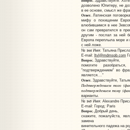
Вопрос.
Здравствуйте. Хоте
дозволено Юпитеру, не доз
в ее основе, смысл же фра
Ответ.
Латинская поговорк
мифу о похищении Европ
влюбившимся в нее Зевсом
он сам превратился в прекр
другим - послал за ней бы
Европа переплыла море и п
с ней ложе.
164
№
Имя: Татьяна Прислан
E-mail:
ltvl@mdmspb.com
Го
Вопрос.
Здравствуйте,
помогите разобратьс
"подтверждением" во фра
является...."
Ответ.
Здравствуйте, Татья
Подтверждением того (факт
подтверждением тому (факта
варианты.
165
№
Имя: Alexandre Присл
E-mail:
Город: Paris
Вопрос.
Добрый день,
скажите, пожалуйста, яв
замена
винительного падежа на р