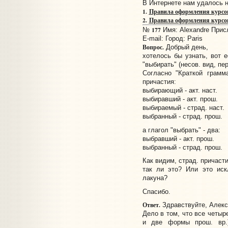
В Интернете нам удалось 
1.
Правила оформления курсо
2.
Правила оформления курсов
177
№
Имя: Alexandre Присл
E-mail:
Город: Paris
Вопрос.
Добрый день,
хотелось бы узнать, вот е
"выбирать" (несов. вид, пер
Согласно "Краткой грамм
причастия:
выбирающий - акт. наст.
выбиравший - акт. прош.
выбираемый - страд. наст.
выбранный - страд. прош.
а глагол "выбрать" - два:
выбравший - акт. прош.
выбранный - страд. прош.
Как видим, страд. причаст
так ли это? Или это иск
лакуна?
Спасибо.
Ответ.
Здравствуйте, Алекс
Дело в том, что все четыр
и две формы прош. вр.