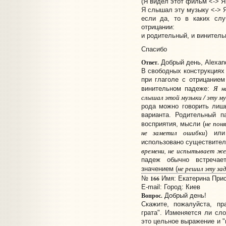
(Я видел этот фильм <-> Я
Я слышал эту музыку <-> Я
если да, то в каких слу
отрицании:
и родительный, и винител
Спасибо
Ответ.
Добрый день, Alexand
В свободных конструкциях
при глаголе с отрицанием
Я н
винительном падеже:
слышал этой музыки / эту м
рода можно говорить лишь
варианта. Родительный п
не поня
восприятия, мысли (
не заметил ошибки
) или
использовано существител
времени, не испытывает же
падеж обычно встречае
не решил эту за
значением (
166
№
Имя: Екатерина Присл
E-mail:
Город: Киев
Вопрос.
Добрый день!
Скажите, пожалуйста, пр
грата". Изменяется ли сло
это цельное выражение и "