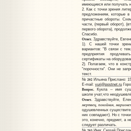
имеющиеся или получать н
2. Как с точки зрения лите
предложениям, которые в
причастные обороты. Схе
части, (первый оборот), (
первого оборота), продолж
Спасибо.
Ответ.
Здравствуйте, Евген
1). С нашей точки зрен
вариантов: "В связи с тем
предприятия продлев
сертификаты на оборудова
2). Полагаем, что в конст
"порочности". Они не зап
текст.
202
№
Ильина Прислано: 15:
E-mail:
yuri@postnet.ru
Горо
Вопрос.
Кукла -- имя сущ
школе учат,что неодушевл
Ответ.
Здравствуйте, Еле
мертвец, покойник, марионе
одушевленных существител
них совпадают). Но с точки
это, конечно, предмет, а 
следует различать.
203
№
Имя: Сергей Прислано