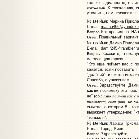
только в диалектах, в ли
ярко-алый
. К сожалению, с
уточнить, нам неизвестны.
154
№
Имя: Марина Прислан
E-mail:
marina466@yandex.r
Вопрос.
Как правильно: НА 
Ответ.
Правильный вариант
155
№
Имя: Дамир Прислано
E-mail:
damir245@rambler.ru
Вопрос.
Скажите, пожалу
следующую фразу:
"Кто еще поймет вас с по
кажется, если поставить НЕ
"далёкий", и смысл исказит
Спасибо, с уважением.
Ответ.
Здравствуйте, Дами
как не
, поскольку это прос
Кто поймет вас с по
не" (ср.:
пожалеет, если (как) не ма
смысла, о котором Вы гово
выражает утверждение: "кто
"только я".
156
№
Имя: Лариса Прислано
E-mail:
Город: Киев
Вопрос.
Здравствуйте,