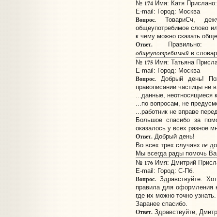
174
№
Имя: Катя Прислано: 
E-mail:
Город: Москва
Вопрос.
ТовариСч, дежу
общеупотребимое слово и
к чему можно сказать обще
Ответ.
Правильно
общеупотребимый
в словар
175
№
Имя: Татьяна Прислан
E-mail:
Город: Москва
Вопрос.
Добрый день! Пож
правописании частицы не 
...данные, неотносящиеся 
...по вопросам, не преду
...работник не вправе пере
Большое спасибо за помо
оказалось у всех разное м
Ответ.
Добрый день!
не
Во всех трех случаях
до
Мы всегда рады помочь Ва
176
№
Имя: Дмитрий Прислан
E-mail:
Город: С-Пб.
Вопрос.
Здравствуйте. Хо
правила для оформления к
где их можно точно узнать.
Заранее спасибо.
Ответ.
Здравствуйте, Дмитр