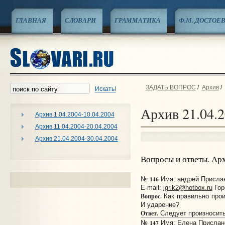
ГЛАВНАЯ
СЛОВАРИ
ГРАММАТИКА
Ф.М. ДОСТОЕ
ЗАДАТЬ ВОПРОС
/
Архив
/
Искать!
Архив 21.04.2
Архив 1.04.2004-10.04.2004
Архив 11.04.2004-20.04.2004
Архив 21.04.2004-30.04.2004
Вопросы и ответы. Ар
146
№
Имя: андрей Прислано
E-mail:
igrik2@hotbox.ru
Гор
Вопрос.
Как правильно прои
И ударение?
Ответ.
Следует произносит
147
№
Имя: Елена Прислано: