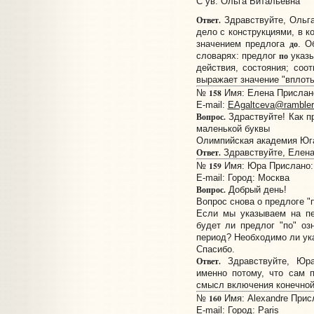
С ув. Ольга Витальевна
Ответ.
Здравствуйте, Ольг
дело с конструкциями, в 
до
значением предлога
. О
по
словарях: предлог
указы
действия, состояния; соо
выражает значение "вплоть
158
№
Имя: Елена Прислано:
E-mail:
EAgaltceva@rambler
Вопрос.
Здраствуйте! Как пр
маленькой буквы
Олимпийская академия Юг
Ответ.
Здравствуйте, Елена
159
№
Имя: Юра Прислано: 
E-mail:
Город: Москва
Вопрос.
Добрый день!
Вопрос снова о предлоге "п
Если мы указываем на пе
будет ли предлог "по" оз
период? Необходимо ли ук
Спасибо.
Ответ.
Здравствуйте, Юра
именно потому, что сам 
смысл включения конечной
160
№
Имя: Alexandre Присл
E-mail:
Город: Paris