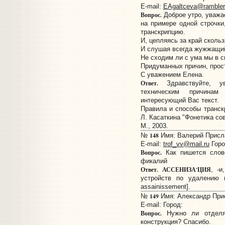
E-mail:
EAgaltceva@rambler
Вопрос.
Доброе утро, уважа
на примере одной строчки
транскрипцию.
И, цепляясь за край сколь
И слушая всегда жужжащий
Не сходим ли с ума мы в с
Придуманных причин, прост
С уважением Елена.
Ответ.
Здравствуйте, у
техническим причина
интересующий Вас текст.
Правила и способы транск
Л. Касаткина "Фонетика со
М., 2003.
148
№
Имя: Валерий Прислан
E-mail:
trof_vv@mail.ru
Горо
Вопрос.
Как пишется слов
фикалий
Ответ.
АССЕНИЗА'ЦИЯ
, -
устройств по удалению 
assainissement].
149
№
Имя: Александр Присл
E-mail:
Город:
Вопрос.
Нужно ли отделят
конструкция? Спасибо.