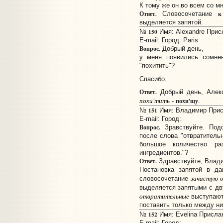
К тому же он во всем со мн
Ответ.
к
Словосочетание
выделяется запятой.
150
№
Имя: Alexandre Присл
E-mail:
Город: Paris
Вопрос.
Добрый день,
у меня появились сомне
"похитить"?
Спасибо.
Ответ.
Добрый день, Алекс
похи'тить
похи'щу
-
.
151
№
Имя: Владимир Присл
E-mail:
Город:
Вопрос.
Зравствуйте. Подс
после слова "отвратительн
большое количество раз
ингредиентов."?
Ответ.
Здравствуйте, Влад
Постановка запятой в да
зачастую 
словосочетание
выделяется запятыми с дв
отвратительные
выступают
поставить только между ни
152
№
Имя: Evelina Прислан
E-mail:
Город: