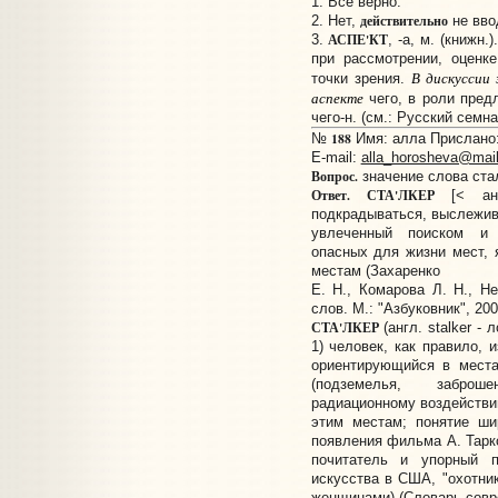
1. Все верно.
действительно
2. Нет,
не вво
АСПЕ'КТ
3.
, -а, м. (книжн
при рассмотрении, оценке
В дискуссии
точки зрения.
аспекте
чего, в роли предло
чего-н. (см.: Русский семна
188
№
Имя: алла Прислано: 
E-mail:
alla_horosheva@mail
Вопрос.
значение слова ста
Ответ.
СТА'ЛКЕР
[< англ
подкрадываться, выслежива
увлеченный поиском и 
опасных для жизни мест,
местам (Захаренко
Е. Н., Комарова Л. Н., Н
слов. М.: "Азбуковник", 200
СТА'ЛКЕР
(англ. stalker -
1) человек, как правило, 
ориентирующийся в места
(подземелья, заброш
радиационному воздействи
этим местам; понятие ши
появления фильма А. Тарко
почитатель и упорный п
искусства в США, "охотник
женщинами) (Словарь совре