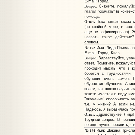
E-mail:
Город:
Вопрос.
Скажите, пожалуйс
глагол "скачать" (в конте
помощь.
Ответ.
Пока нельзя сказать
(по крайней мере, в соо
еще не зафиксировано). Э
назвать такое действие
словом.
193
№
Имя: Лида Прислано: 
E-mail:
Город: Киев
Вопрос.
Здравствуйте, ува
ответ. Помогите, пожалуйст
проходит мысль, что в к
борется с трудностями,
обучения очень важен. П
обучается обучению. А м
знаем, как важно научитьс
тексте имеется в виду им
"обучение" способность у
т.е. у жизни? А если не
Надеюсь, я выразилась пон
Ответ.
Здравствуйте, Лида!
Трудный вопрос. В принци
но еще лучше пояснить, чт
194
№
Имя: Шакина Прислан