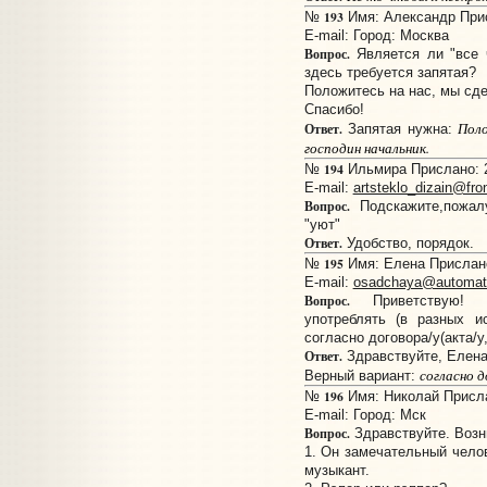
193
№
Имя: Александр Присл
E-mail:
Город: Москва
Вопрос.
Является ли "все 
здесь требуется запятая?
Положитесь на нас, мы сде
Спасибо!
Поло
Ответ.
Запятая нужна:
господин начальник.
194
№
Ильмира Прислано: 2
E-mail:
artsteklo_dizain@fron
Вопрос.
Подскажите,пожал
"уют"
Ответ.
Удобство, порядок.
195
№
Имя: Елена Прислано:
E-mail:
osadchaya@automat
Вопрос.
Приветствую! От
употреблять (в разных и
согласно договора/у(акта/у
Ответ.
Здравствуйте, Елена
согласно д
Верный вариант:
196
№
Имя: Николай Прислан
E-mail:
Город: Мск
Вопрос.
Здравствуйте. Возн
1. Он замечательный челов
музыкант.