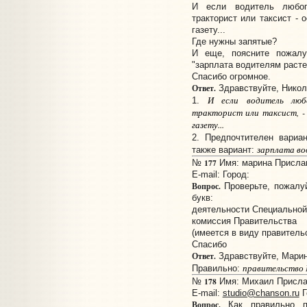
И если водитель любог
тракторист или таксист - 
газету...
Где нужны запятые?
И еще, поясните пожалуй
"зарплата водителям расте
Спасибо огромное.
Ответ.
Здравствуйте, Никол
И если водитель люб
1.
тракторист или таксист, -
газету...
2. Предпочтителен вари
зарплата во
также вариант:
177
№
Имя: марина Прислано
E-mail:
Город:
Вопрос.
Проверьте, пожалуй
букв:
деятельности Специальной
комиссия Правительства
(имеется в виду правитель
Спасибо
Ответ.
Здравствуйте, Марин
правительство 
Правильно:
178
№
Имя: Михаил Прислан
E-mail:
studio@chanson.ru
Г
Вопрос.
Как правильно п