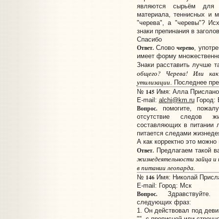
являются сырьём для п
материала, теннисных и м
"черева", а "черевы"? Ис
знаки препинания в заголо
Спасибо
Ответ.
черево
Слово
, употр
имеет форму множественн
Знаки расставить лучше т
общего? Черева! Или как
утилизации
. Последнее пр
145
№
Имя: Алла Прислано: 
E-mail:
alchi@km.ru
Город: 
Вопрос.
помогите, пожалу
отсутствие следов ж
составляющих в питании л
питается следами жизнедея
А как корректно это можно
Ответ.
Предлагаем такой в
жизнедеятельности зайца и
в питании леопарда.
146
№
Имя: Николай Прислан
E-mail:
Город: Мск
Вопрос.
Здравствуйте. Р
следующих фраз:
1. Он действовал под девиз
"", с прописной или строчн