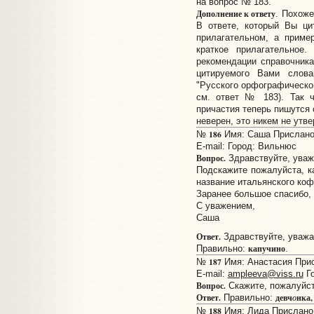
на вопрос № 183.
Дополнение к ответу
. Похоже
В ответе, который Вы ци
прилагательном, а прим
краткое прилагательно
рекомендации справочника
цитируемого Вами слова
"Русского орфографическог
см. ответ № 183). Так ч
причастия теперь пишутся 
неверен, это никем не утв
186
№
Имя: Саша Прислано:
E-mail:
Город: Вильнюс
Вопрос.
Здравствуйте, уваж
Подскажите пожалуйста, к
название итальянского коф
Заранее большое спасибо,
С уважением,
Саша
Ответ.
Здравствуйте, уваж
капучино
Правильно:
.
187
№
Имя: Анастасия Присл
E-mail:
ampleeva@viss.ru
Го
Вопрос.
Скажите, пожалуйста
Ответ.
девч
нка,
Правильно:
о
188
№
Имя: Лида Прислано: 