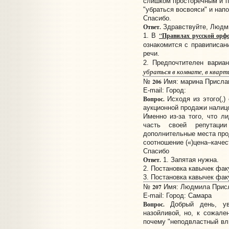
слишком просторечным и п
"убраться восвояси" и напо
Спасибо.
Ответ.
Здравствуйте, Людм
"Правилах русской орф
1. В
ознакомится с правиписа
речи.
2. Предпочтителен вариа
убраться в комнате, в кварт
206
№
Имя: марина Прислано
E-mail:
Город:
Вопрос.
Исходя из этого(,)
аукционной продажи налиц
Именно из-за того, что л
часть своей репутации
дополнительные места про
соотношение («)цена–качест
Спасибо
Ответ.
1. Запятая нужна.
2. Постановка кавычек фак
3. Постановка кавычек фак
207
№
Имя: Людмила Присла
E-mail:
Город: Самара
Вопрос.
Добрый день, ув
назойливой, но, к сожале
почему "неподвластный вл