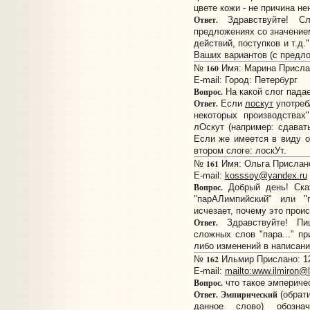
цвете кожи - не причина не
Ответ.
Здравствуйте! Сл
предложениях со значением
действий, поступков и т.д.
Ваших вариантов (с предло
160
№
Имя: Марина Прислан
E-mail:
Город: Петербург
Вопрос.
На какой слог падае
Ответ.
Если
лоскут
употреб
некоторых производствах
лОскут (например: сдавать
Если же имеется в виду о
втором слоге: лоскУт.
161
№
Имя: Ольга Прислано:
E-mail:
kosssoy@yandex.ru
Вопрос.
Добрый день! Скаж
"парАЛимпийский" или "
исчезает, почему это прои
Ответ.
Здравствуйте! П
сложных слов "пара..." пр
либо изменений в написани
162
№
Ильмир Прислано: 12
E-mail:
mailto:www.ilmiron@li
Вопрос.
что такое эмпериче
Ответ.
Эмпирический
(обрати
данное слово) обозна