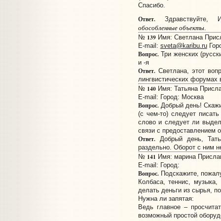
Спасибо.
Ответ.
Здравствуйте, 
обособленные объекты
.
139
№
Имя: Светлана Присла
E-mail:
sveta@karibu.ru
Горо
Вопрос.
Три женских (русски
и -я
Ответ.
Светлана, этот вопр
лингвистических форумах в 
140
№
Имя: Татьяна Прислан
E-mail:
Город: Москва
Вопрос.
Добрый день! Скажит
(с чем-то) следует писать
слово и следует ли выдел
связи с предоставлением от
Ответ.
Добрый день, Тат
раздельно. Оборот с ним н
141
№
Имя: марина Прислано
E-mail:
Город:
Вопрос.
Подскажите, пожалу
Колбаса, теннис, музыка,
делать деньги из сырья, п
Нужна ли запятая:
Ведь главное – просчитать
возможный простой оборуд