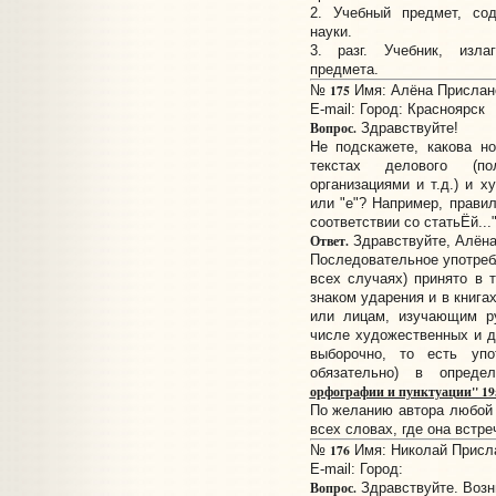
2. Учебный предмет, со
науки.
3. разг. Учебник, изл
предмета.
175
№
Имя: Алёна Прислано:
E-mail:
Город: Красноярск
Вопрос.
Здравствуйте!
Не подскажете, какова н
текстах делового (по
организациями и т.д.) и х
или "е"? Например, правил
соответствии со статьЁй..
Ответ.
Здравствуйте, Алёна
Последовательное употре
всех случаях) принято в 
знаком ударения и в книга
или лицам, изучающим ру
числе художественных и д
выборочно, то есть упо
обязательно) в опред
орфографии и пунктуации" 19
По желанию автора любой 
всех словах, где она встре
176
№
Имя: Николай Прислан
E-mail:
Город:
Вопрос.
Здравствуйте. Возн