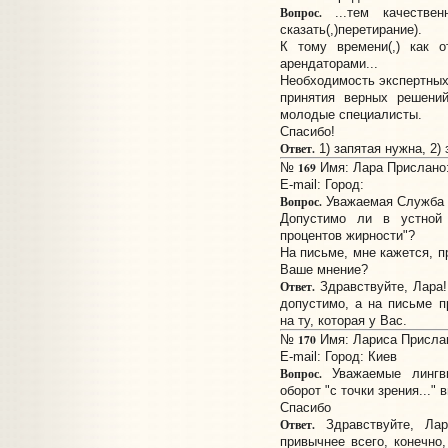
Вопрос.
...тем качествен
сказать(,)перетирание).
К тому времени(,) как о
арендаторами...
Необходимость экспертных
принятия верных решений
молодые специалисты.
Спасибо!
Ответ.
1) запятая нужна, 2) 
169
№
Имя: Лара Прислано: 
E-mail:
Город:
Вопрос.
Уважаемая Служба р
Допустимо ли в устной 
процентов жирности"?
На письме, мне кажется, п
Ваше мнение?
Ответ.
Здравствуйте, Лара!
допустимо, а на письме 
на ту, которая у Вас.
170
№
Имя: Лариса Прислано
E-mail:
Город: Киев
Вопрос.
Уважаемые лингви
оборот "с точки зрения..."
Спасибо
Ответ.
Здравствуйте, Лар
привычнее всего, конечно