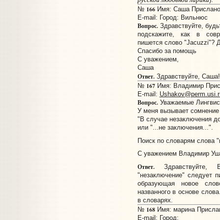
166
№
Имя: Саша Прислано:
E-mail:
Город: Вильнюс
Вопрос.
Здравствуйте, будь
подскажите, как в сов
пишется слово "Jacuzzi"? 
Спасибо за помощь
С уважением,
Саша
Ответ.
Здравствуйте, Саша
167
№
Имя: Владимир Присл
E-mail:
Ushakov@perm.usi.r
Вопрос.
Уважаемые Лингвис
У меня вызывает сомнение
"В случае незаключения до
или "...не заключения...".
Поиск по словарям слова "
С уважением Владимир Уш
Ответ.
Здравствуйте, 
"незаключение" следует пи
образующая новое слов
названного в основе слова
в словарях.
168
№
Имя: марина Прислано
E-mail:
Город: