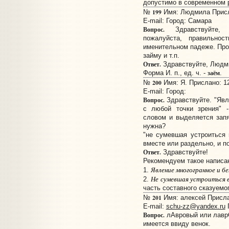
допустимо в современном 
199
№
Имя: Людмила Присла
E-mail:
Город: Самара
Вопрос.
Здравствуйте, 
пожалуйста, правильно
именительном падеже. Прос
займу и т.п.
Ответ.
Здравствуйте, Людм
заём
Форма И. п., ед. ч. -
.
200
№
Имя: Я. Прислано: 12
E-mail:
Город:
Вопрос.
Здравствуйте. "Явл
с любой точки зрения" -
словом и выделяется запя
нужна?
"не сумевшая устроиться 
вместе или раздельно, и п
Ответ.
Здравствуйте!
Рекомендуем такое написа
Явление многогранное и бе
1.
Не сумевшая устроиться
2.
часть составного сказуемог
201
№
Имя: алексей Прислан
E-mail:
schu-zz@yandex.ru
Г
Вопрос.
лАвровый или лавр
имеется ввиду венок.