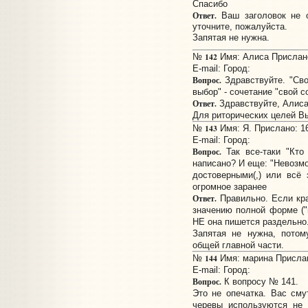
Спасибо
Ответ.
Ваш заголовок не о
уточните, пожалуйста.
Запятая не нужна.
142
№
Имя: Алиса Прислано:
E-mail:
Город:
Вопрос.
Здравствуйте. "Сво
выбор" - сочетание "свой 
Ответ.
Здравствуйте, Алиса
Для риторических целей Вы
143
№
Имя: Я. Прислано: 16
E-mail:
Город:
Вопрос.
Так все-таки "Кто 
написано? И еще: "Невозмо
достоверными(,) или всё
огромное заранее
Ответ.
Правильно. Если кра
значению полной форме ("п
НЕ она пишется раздельно
Запятая не нужна, потом
общей главной части.
144
№
Имя: марина Прислано
E-mail:
Город:
Вопрос.
К вопросу № 141.
Это не опечатка. Вас сму
черевы используются не 