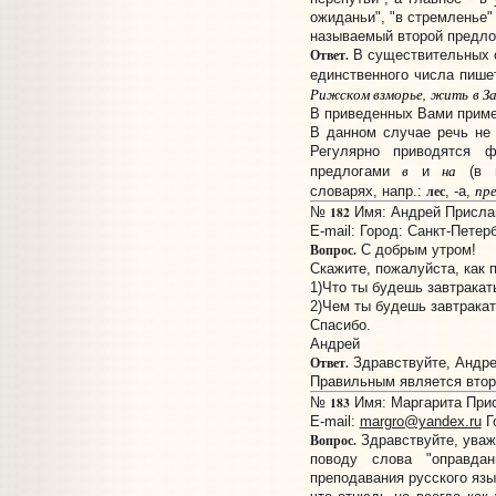
ожиданьи", "в стремленье" 
называемый второй предл
Ответ.
В существительных 
единственного числа пише
Рижском взморье, жить в За
В приведенных Вами приме
В данном случае речь не 
Регулярно приводятся 
в
на
предлогами
и
(в м
пре
лес
словарях, напр.:
, -а,
182
№
Имя: Андрей Прислано
E-mail:
Город: Санкт-Петер
Вопрос.
С добрым утром!
Скажите, пожалуйста, как 
1)Что ты будешь завтракат
2)Чем ты будешь завтрака
Спасибо.
Андрей
Ответ.
Здравствуйте, Андре
Правильным является втор
183
№
Имя: Маргарита Присл
E-mail:
margro@yandex.ru
Г
Вопрос.
Здравствуйте, уваж
поводу слова "оправда
преподавания русского язы