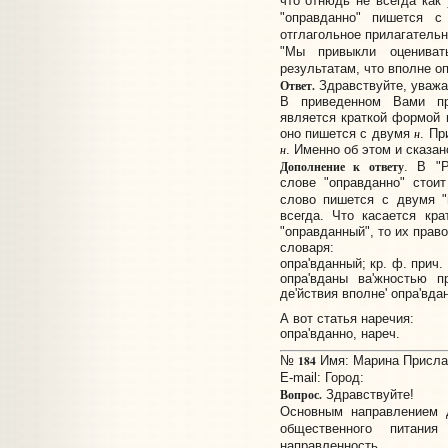
что отнюдь не всегда как
"оправданно" пишется с
отглагольное прилагательн
"Мы привыкли оцениват
результатам, что вполне о
Ответ.
Здравствуйте, уважа
В приведенном Вами п
является краткой формой 
оно пишется с двумя
н
. Пр
н
. Именно об этом и сказа
Дополнение к ответу
. В "
слове "оправданно" стоит
слово пишется с двумя "
всегда. Что касается кр
"оправданный", то их прав
словаря:
опра'вданный; кр. ф. прич. -
опра'вданы ва'жностью пр
де'йствия вполне' опра'вда
А вот статья наречия:
опра'вданно, нареч.
184
№
Имя: Марина Прислано
E-mail:
Город:
Вопрос.
Здравствуйте!
Основным направлением д
общественного питания
направленность.