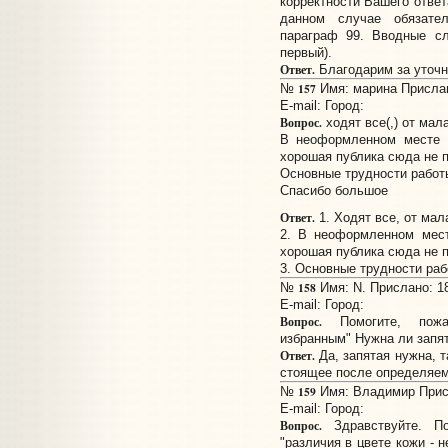
корректности Вашего ответ
данном случае обязател
параграф 99. Вводные сл
первый).
Ответ.
Благодарим за уточн
157
№
Имя: марина Прислано
E-mail:
Город:
Вопрос.
ходят все(,) от мал
В неоформленном месте на
хорошая публика сюда не п
Основные трудности работы
Спасибо большое
Ответ.
1. Ходят все, от мал
2. В неоформленном мест
хорошая публика сюда не п
3. Основные трудности раб
158
№
Имя: N. Прислано: 18
E-mail:
Город:
Вопрос.
Помогите, пожал
избранным" Нужна ли запя
Ответ.
Да, запятая нужна, т
стоящее после определяем
159
№
Имя: Владимир Присл
E-mail:
Город:
Вопрос.
Здравствуйте. По
"различия в цвете кожи - 