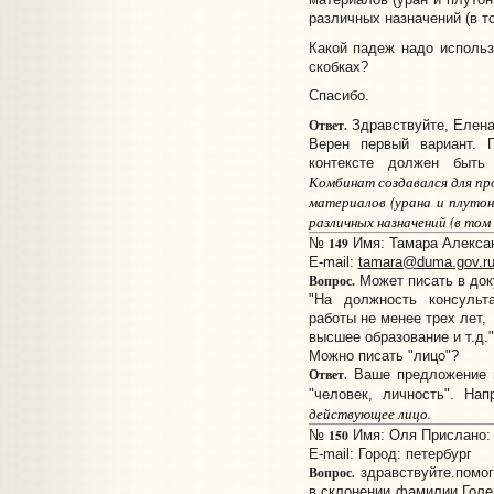
различных назначений (в то
Какой падеж надо использ
скобках?
Спасибо.
Ответ.
Здравствуйте, Елена
Верен первый вариант. 
контексте должен быть
Комбинат создавался для пр
материалов (урана и плуто
различных назначений (в том 
149
№
Имя: Тамара Алексан
E-mail:
tamara@duma.gov.r
Вопрос.
Может писать в док
"На должность консульт
работы не менее трех лет,
высшее образование и т.д."
Можно писать "лицо"?
Ответ.
Ваше предложение 
"человек, личность". На
действующее лицо.
150
№
Имя: Оля Прислано: 1
E-mail:
Город: петербург
Вопрос.
здравствуйте.помог
в склонении фамилии Голе