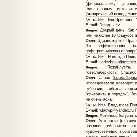
(философскому учени
единственным источник
(эмпирический вывод, эмпи
163
№
Имя: lina Прислано: 
E-mail:
Город: kiev
Вопрос.
Добрый день. Как п
или не более 10 градусов 
Ответ.
Здравствуйте! Прав
Это зафиксировано, н
орфографическом словаре"
164
№
Имя: Надежда Присла
E-mail:
nadezhda-t@rambler.
Вопрос.
Пожайлуста, о
"безолаберность". Спасибо
Ответ.
Слово
безалаберны
исследователи возводят 
губернии, обозначающе
"приводить в порядок". Э
не очень ясна.
165
№
Имя: Владислав Прис
E-mail:
wladwp@yandex.ru
Г
Вопрос.
Хотелось бы узнать 
Ответ.
Антология (от гречес
название сборников ан
художественных произве
русской любовной лирики
).