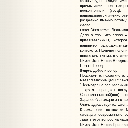
за ссылку, но, следуя име
причастиями, при котор
неоконченный (труд),
напрашивается именно отв
раздельно именно потому,
слово.
Ответ.
Уважаемая Людмила
н
Дело в том, что слово
прилагательным, котор
самостоятельны
например:
контекста. Наличие поясн
прилагательными, в отличи
208
№
Имя: Елена Владимир
E-mail:
Город:
Вопрос.
Добрый вечер!
Подскажите, пожалуйста, с
металлические цепи с заж
"Несмотря на все различия
– крутят, вращают вокр
Современные пой(пои) - эт
Заранее благодарю за отве
Ответ.
Здравствуйте, Елен
К сожалению, не можем В
словарях современного ру
задать этот вопрос на наш
209
№
Имя: Елена Прислано: