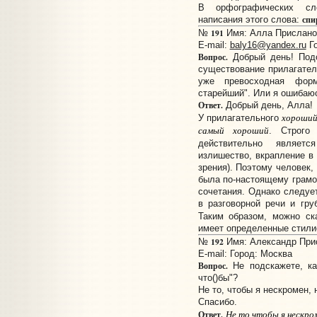
В орфографических сл
спи
написания этого слова:
191
№
Имя: Алла Прислано: 
E-mail:
baly16@yandex.ru
Го
Вопрос.
Добрый день! Подс
существование прилагател
уже превосходная форм
старейший". Или я ошибаю
Ответ.
Добрый день, Алла!
хороши
У прилагательного
самый хороший
. Строго
действительно являет
излишество, вкрапление в
зрения). Поэтому человек,
была по-настоящему грамот
сочетания. Однако следует
в разговорной речи и гру
Таким образом, можно ск
имеет определенные стилис
192
№
Имя: Александр Прис
E-mail:
Город: Москва
Вопрос.
Не подскажете, ка
что()бы"?
Не то, чтобы я нескромен, н
Спасибо.
Не то чтобы я нескроме
Ответ.