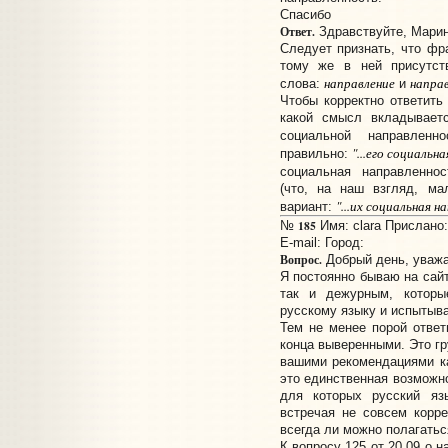
Спасибо
Ответ.
Здравствуйте, Марин
Следует признать, что фр
тому же в ней присутств
направление
напра
слова:
и
Чтобы корректно ответить
какой смысл вкладывает
социальной направлен
"...
его
социальна
правильно:
социальная направленно
(что, на наш взгляд, ма
"...
их
социальная на
вариант:
185
№
Имя: clara Прислано:
E-mail:
Город:
Вопрос.
Добрый день, уважа
Я постоянно бываю на сайт
так и дежурным, которы
русскому языку и испытыва
Тем не менее порой отве
конца выверенными. Это гр
вашими рекомендациями ка
это единственная возможно
для которых русский язы
встречая не совсем корр
всегда ли можно полагать
К вопросу 125 от 20.09 о н