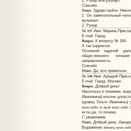
2. Рэпер или рэппер?
Спасибо.
Ответ.
Здравствуйте, Никол
1. Он замечательный челов
музыкант.
2. Рэпер.
197
№
Имя: Марина Прислан
E-mail:
Город:
Вопрос.
К вопросу № 184.
А так корректно:
Основной задачей даль
общественного питани
направленность.
Спасибо
Ответ.
Да, все правильно.
198
№
Имя: Аркадий Прислан
E-mail:
Город: Москва
Вопрос.
Добрый день!
Насколько я понимаю, вы
Ивановича) вполне допуст
вдовец Ольги Ивановны) 
кого-либо
муж кого-либо
и
з
если да, то почему.
С уважением.
Ответ.
Добрый день, Аркади
вдовец кого-либ
Выражение