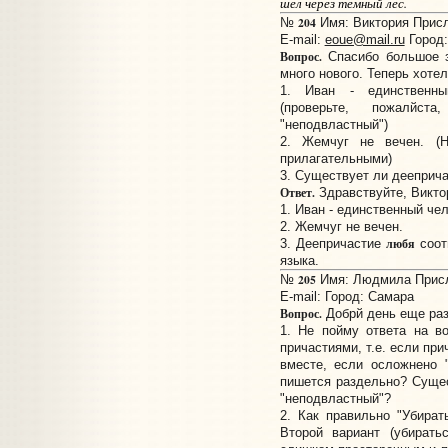
шел через темный лес.
204
№
Имя: Виктория Присла
E-mail:
eoue@mail.ru
Город:
Вопрос.
Спасибо большое з
много нового. Теперь хоте
1. Иван - единственны
(проверьте, пожалйс
"неподвластный")
2. Жемчуг не вечен. (
прилагательными)
3. Существует ли деепричас
Ответ.
Здравствуйте, Викто
1. Иван - единственный че
2. Жемчуг не вечен.
любя
3. Деепричастие
соот
языка.
205
№
Имя: Людмила Присла
E-mail:
Город: Самара
Вопрос.
Добрй день еще раз
1. Не пойму ответа на во
причастиями, т.е. если пр
вместе, если осложнено 
пишется раздельно? Сущес
"неподвластный"?
2. Как правильно "Убират
Второй вариант (убирать