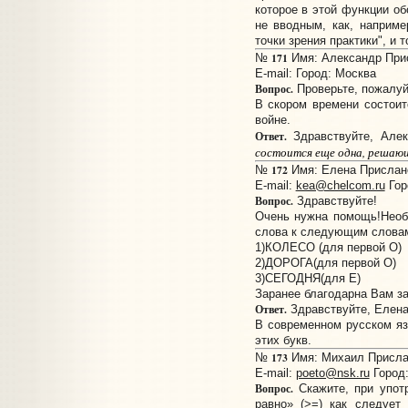
которое в этой функции об
не вводным, как, наприме
точки зрения практики", и 
171
№
Имя: Александр Прис
E-mail:
Город: Москва
Вопрос.
Проверьте, пожалуй
В скором времени состоит
войне.
Ответ.
Здравствуйте, Алек
состоится еще одна, решающ
172
№
Имя: Елена Прислано:
E-mail:
kea@chelcom.ru
Гор
Вопрос.
Здравствуйте!
Очень нужна помощь!Необ
слова к следующим слова
1)КОЛЕСО (для первой О)
2)ДОРОГА(для первой О)
3)СЕГОДНЯ(для Е)
Заранее благодарна Вам за
Ответ.
Здравствуйте, Елена
В современном русском яз
этих букв.
173
№
Имя: Михаил Прислан
E-mail:
poeto@nsk.ru
Город:
Вопрос.
Скажите, при упот
равно» (>=) как следует