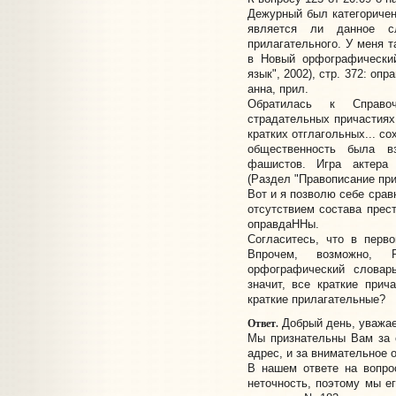
Дежурный был категоричен:
является ли данное с
прилагательного. У меня т
в Новый орфографический
язык", 2002), стр. 372: опр
анна, прил.
Обратилась к Справо
страдательных причастиях,
кратких отглагольных... с
общественность была в
фашистов. Игра актера
(Раздел "Правописание прич
Вот и я позволю себе срав
отсутствием состава прес
оправдаННы.
Согласитесь, что в перв
Впрочем, возможно, 
орфографический словарь
значит, все краткие прич
краткие прилагательные?
Ответ.
Добрый день, уважае
Мы признательны Вам за 
адрес, и за внимательное 
В нашем ответе на вопр
неточность, поэтому мы ег