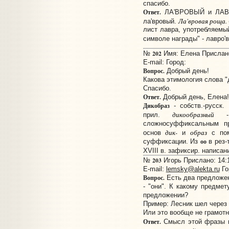
спасибо.
Ответ.
ЛА'ВРОВЫЙ и ЛАВРО
Ла'вровая роща.
ла'вровый.
лист лавра, употребляемый
символе награды" - лавро'
202
№
Имя: Елена Прислано:
E-mail:
Город:
Вопрос.
Добрый день!
Какова этимология слова "
Спасибо.
Ответ.
Добрый день, Елена!
Дикобраз
- собств.-русск.
дикообразный
прил.
- "
сложносуффиксальным пр
дик-
образ
основ
и
с пом
оо
суффиксации. Из
в рез-
XVIII в. зафиксир. написа
203
№
Игорь Прислано: 14:1
E-mail:
lemsky@alekta.ru
Го
Вопрос.
Есть два предложен
- "они". К какому предме
предложении?
Пример: Лесник шел через 
Или это вообще не грамот
Ответ.
Смысл этой фразы н