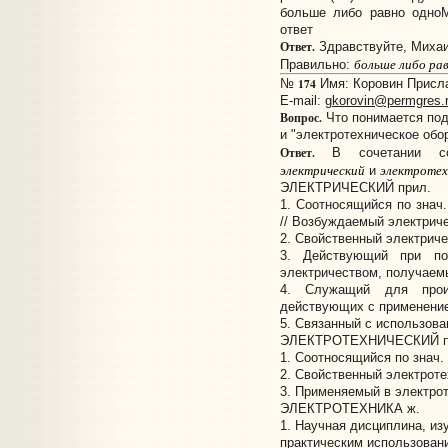
больше либо равно одноМ
ответ
Ответ.
Здравствуйте, Михаи
больше либо ра
Правильно:
174
№
Имя: Коровин Прислан
E-mail:
gkorovin@permgres.
Вопрос.
Что понимается под
и "электротехническое обо
Ответ.
В сочетании 
электрический
электротех
и
ЭЛЕКТРИЧЕСКИЙ прил.
1. Соотносящийся по знач.
// Возбуждаемый электрич
2. Свойственный электриче
3. Действующий при по
электричеством, получаемы
4. Служащий для произ
действующих с применением
5. Связанный с использова
ЭЛЕКТРОТЕХНИЧЕСКИЙ п
1. Соотносящийся по знач. 
2. Свойственный электроте
3. Применяемый в электрот
ЭЛЕКТРОТЕХНИКА ж.
1. Научная дисциплина, из
практическим использован