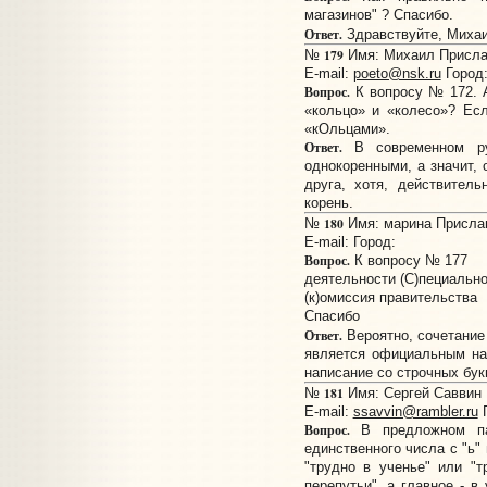
магазинов" ? Спасибо.
Ответ.
Здравствуйте, Миха
179
№
Имя: Михаил Прислан
E-mail:
poeto@nsk.ru
Город:
Вопрос.
К вопросу № 172. 
«кольцо» и «колесо»? Ес
«кОльцами».
Ответ.
В современном ру
однокоренными, а значит, 
друга, хотя, действител
корень.
180
№
Имя: марина Прислано
E-mail:
Город:
Вопрос.
К вопросу № 177
деятельности (С)пециально
(к)омиссия правительства
Спасибо
Ответ.
Вероятно, сочетани
является официальным на
написание со строчных бук
181
№
Имя: Сергей Саввин П
E-mail:
ssavvin@rambler.ru
Г
Вопрос.
В предложном па
единственного числа с "ь"
"трудно в ученье" или "т
перепутьи", а главное - в