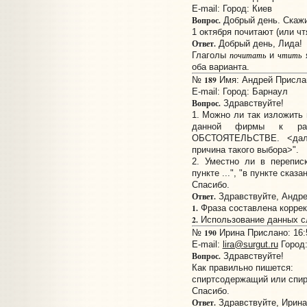
E-mail:
Город: Киев
Вопрос.
Добрый день. Скажит
1 октября почитают (или ч
Ответ.
Добрый день, Лида!
Глаголы
почитать
и
чтить
я
оба варианта.
189
№
Имя: Андрей Прислано
E-mail:
Город: Барнаул
Вопрос.
Здравствуйте!
1. Можно ли так изложить
данной фирмы к ра
ОБСТОЯТЕЛЬСТВЕ. <дале
причина такого выбора>".
2. Уместно ли в переписк
пункте ...", "в пункте сказ
Спасибо.
Ответ.
Здравствуйте, Андре
1.
Фраза составлена коррек
2.
Использование данных с
190
№
Ирина Прислано: 16:5
E-mail:
lira@surgut.ru
Город:
Вопрос.
Здравствуйте!
Как правильно пишется:
спиртсодержащий или спи
Спасибо.
Ответ.
Здравствуйте, Ирина