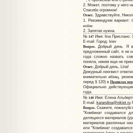
2. Может, поэтому у него н
Спасибо огромное!
Ответ.
Здравствуйте, Никол
1. Рекомендуем вариант:
войне.
2. Запятая нужна.
147
№
Имя: lina Прислано: 1
E-mail:
Город: kiev
Вопрос.
Добрый день. Я в
предложенный сайт, я не н
года сложно назвать сов
поняла, никем еще не прин
Ответ.
Добрый день, Lina!
Дежурный лингвист ответил
внимательно абзац, резю
Правилах пер
перед § 120) в
Официально действующим
года.
148
№
Имя: Елена Альберто
E-mail:
karandina@nikiet.ru
Г
Вопрос.
Скажите, пожалуйст
"Комбинат создавался дл
делящихся материалов (ура
материалов различных назн
или "Комбинат создавался
материалов (уран и плутон