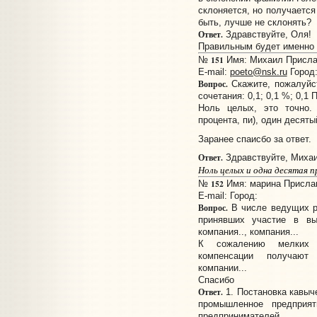
склоняется, но получается
быть, лучше не склонять?
Ответ.
Здравствуйте, Оля!
Правильным будет именно 
151
№
Имя: Михаил Прислан
E-mail:
poeto@nsk.ru
Город:
Вопрос.
Скажите, пожалуйс
сочетания: 0,1; 0,1 %; 0,1 
Ноль целых, это точно.
процента, пи), один десяты
Заранее спаисбо за ответ.
Ответ.
Здравствуйте, Михаи
Ноль целых и одна десятая п
152
№
Имя: марина Прислано
E-mail:
Город:
Вопрос.
В числе ведущих р
принявших участие в выс
компания.., компания...
К сожалению мелких и
компенсации получают
компании...
Спасибо
Ответ.
1. Постановка кавыч
промышленное предприят
предпринимателей.