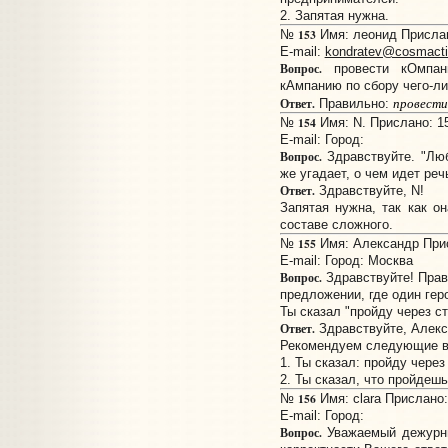
2. Запятая нужна.
153
№
Имя: леонид Прислано
E-mail:
kondratev@cosmacti
Вопрос.
провести кОмпан
кАмпанию по сбору чего-л
провест
Ответ.
Правильно:
154
№
Имя: N. Прислано: 15
E-mail:
Город:
Вопрос.
Здравствуйте. "Люб
же угадает, о чем идет реч
Ответ.
Здравствуйте, N!
Запятая нужна, так как о
составе сложного.
155
№
Имя: Александр Прис
E-mail:
Город: Москва
Вопрос.
Здравствуйте! Прав
предложении, где один гер
Ты сказал "пройду через с
Ответ.
Здравствуйте, Алекс
Рекомендуем следующие в
1. Ты сказал: пройду через
2. Ты сказал, что пройдешь
156
№
Имя: clara Прислано:
E-mail:
Город:
Вопрос.
Уважаемый дежурны