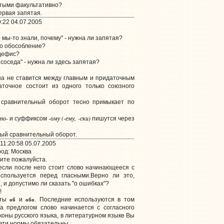
ятыми факультативно?
ервая запятая.
:22 04.07.2005
 мы-то знали, почему" - нужна ли запятая?
жно обособление?
 дефис?
 соседа" - нужна ли здесь запятая?
она не ставится между главным и придаточным
аточное состоит из одного только союзного
. сравнительный оборот тесно примыкает по
по-
-ому (-ему, -ски)
и суффиксом
пишутся через
ный сравнительный оборот.
11:20:58 05.07.2005
од: Москва
ите пожалуйста.
 если после него стоит слово начинающееся с
используется перед гласными.Верно ли это,
, и допустимо ли сказать "о ошибках"?
!
об
обо
нты
и
. Последние используются в том
а предлогом слово начинается с согласного
коны русского языка, в литературном языке Вы
о эти нормы обязательны.