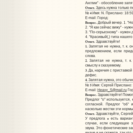
Англии" - обособление зап
Ответ.
Здесь нужна только п
4
№
Имя: N. Прислано: 18:59
E-mail:
Город:
Вопрос.
Добрый вечер. 1. "Но
2. "Я как сейчас вижу" - ну
3. "По-серьезному" - нужен
4. "Красивый(,) типа нашего
Ответ.
Здравствуйте!
1.
Запятая не нужна, т. к. 
предложением, если прид
слова.
2.
Запятая не нужна, т. к
смыслу к сказуемому.
3.
Да, наречия с приставкой
дефис.
4.
Запятая нужна, это обыч
5
№
Имя: Сергей Прислано: 
E-mail:
Heavy_S@mail.ru
Гор
Вопрос.
Здравствуйте! Помог
Предлог "о" используется,
согласной. Предлог "об" 
насколько жестки эти нормы
Ответ.
Здравствуйте, Сергей
о
У предлога
есть вариа
случае, если следующее з
звука. Это фонетические за
иначе и не скажете, так чт