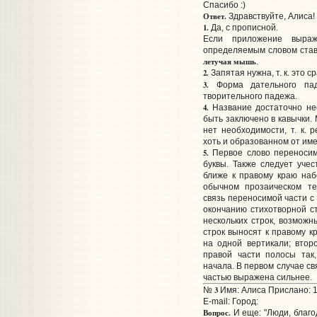
Спасибо :)
Ответ.
Здравствуйте, Алиса!
1.
Да, с прописной.
Если приложение выра
определяемым словом стави
летучая мышь
.
2.
Запятая нужна, т. к. это с
3.
Форма дательного па
творительного падежа.
4.
Название достаточно не
быть заключено в кавычки. 
нет необходимости, т. к. 
хоть и образованном от име
5.
Первое слово переносимо
буквы. Также следует уче
ближе к правому краю набо
обычном прозаическом те
связь переносимой части с 
окончанию стихотворной ст
нескольких строк, возмож
строк выносят к правому к
на одной вертикали; вто
правой части полосы так
начала. В первом случае с
частью выражена сильнее.
3
№
Имя: Алиса Прислано: 1
E-mail:
Город:
Вопрос.
И еще: "Люди, благо