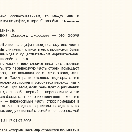
жено словосочетанием, то между ним и
Человек —
тся не дефис, а тире. Стало быть:
равнение.
Джордж
у
Джордж
ем
дежа:
.
— это форма
обычное, специфическое, поэтому оно может
Мы считаем, что писать его с прописной буквы
речь идет о существительном нарицательном,
ни собственного.
й части строки следует писать со строчной
сть, что переносимую часть строки помещают
ра, а не начинают ее от левого края, как в
ксте. Таким расположением подчеркивается
основной строкой и ускоряется переход глаз к
роки. При этом, если речь идет о разбиении
ны два способа: первый — переносимые части
раю формата, так что их окончания находятся
рой — переносимые части строк помещают в
, чтобы на одной вертикали находились их
вязь между основной строкой и ее переносимой
4:31:17 04.07.2005
даря которым, весь мир стремится побывать в