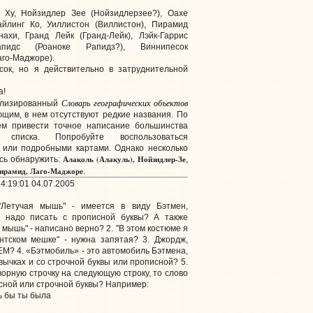
н Ху, Нойзидлер Зее (Нойзидлерзее?), Оахе
айлинг Ко, Уиллистон (Виллистон), Пирамид
ахи, Гранд Лейк (Гранд-Лейк), Лэйк-Гаррис
-Рапидс (Роаноке Рапидз?), Виннипесок
аго-Маджоре).
сок, но я действительно в затруднительной
а!
Словарь географических объектов
ализированный
щим, в нем отсутствуют редкие названия. По
м привести точное написание большинства
списка. Попробуйте воспользоваться
 или подробными картами. Однако несколько
Алаколь (Алакуль), Нойзидлер-Зе
сь обнаружить:
,
 Пирамид, Лаго-Маджоре
.
4:19:01 04.07.2005
"Летучая мышь" - имеется в виду Бэтмен,
я" надо писать с прописной буквы? А также
мышь" - написано верно? 2. "В этом костюме я
гантском мешке" - нужна запятая? 3. Джордж,
М? 4. «Бэтмобиль» - это автомобиль Бэтмена,
авычках и со строчной буквы или прописной? 5.
орную строчку на следующую строку, то слово
сной или строчной буквы? Например:
шь бы ты была