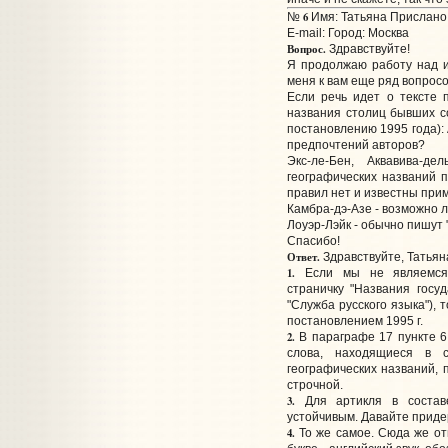
6
№
Имя: Татьяна Прислано:
E-mail:
Город: Москва
Вопрос.
Здравствуйте!
Я продолжаю работу над и
меня к вам еще ряд вопросо
Если речь идет о тексте 
названия столиц бывших с
постановлению 1995 года): 
предпочтений авторов?
Экс-ле-Бен, Аквавива-д
географических названий п
правил нет и известны при
Камбра-дэ-Азе - возможно л
Лоуэр-Лэйк - обычно пишут 
Спасибо!
Ответ.
Здравствуйте, Татьян
1.
Если мы не являемся п
страничку "Названия госу
"Служба русского языка"), 
постановлением 1995 г.
2.
В параграфе 17 пункте 6
слова, находящиеся в 
географических названий, п
строчной.
3.
Для артикля в составе
устойчивым. Давайте приде
4.
То же самое. Сюда же от