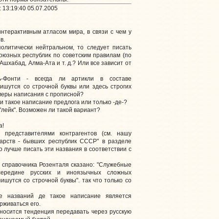
 13:19:40 05.07.2005
нтерактивным атласом мира, в связи с чем у
в.
политически нейтральном, то следует писать
оюзных республик по советским правилам (по
Ашхабад, Алма-Ата и т. д.? Или все зависит от
ель-Фонти - всегда ли артикли в составе
ишутся со строчной буквы или здесь строгих
меры написания с прописной?
и такое написание предлога или только -де-?
"лейк". Возможен ли такой вариант?
а!
редставителями контрагентов (см. нашу
дарств - бывших республик СССР" в разделе
то лучше писать эти названия в соответствии с
 справочника Розенталя сказано: "Служебные
середине русских и иноязычных сложных
ишутся со строчной буквы". так что только со
 названий де такое написание является
рживаться его.
носится тенденция передавать через русскую