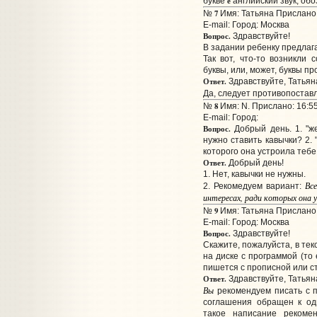
е
букве
английский звук, об
7
№
Имя: Татьяна Прислано:
E-mail:
Город: Москва
Вопрос.
Здравствуйте!
В задании ребенку предлаг
Так вот, что-то возникли 
буквы, или, может, буквы пр
Ответ.
Здравствуйте, Татьян
Да, следует противопостав
8
№
Имя: N. Прислано: 16:55
E-mail:
Город:
Вопрос.
Добрый день. 1. "же
нужно ставить кавычки? 2.
которого она устроила тебе
Ответ.
Добрый день!
1. Нет, кавычки не нужны.
Вс
2. Рекомедуем вариант:
интересах, ради которых она 
9
№
Имя: Татьяна Прислано:
E-mail:
Город: Москва
Вопрос.
Здравствуйте!
Скажите, пожалуйста, в те
на диске с программой (то
пишется с прописной или с
Ответ.
Здравствуйте, Татьян
Вы
рекомендуем писать с п
соглашения обращен к од
такое написание рекоме