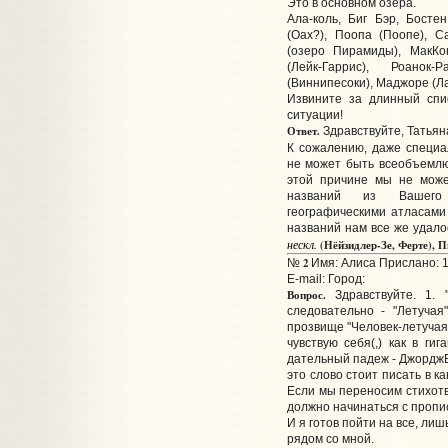
Это в основном озера.
Ала-коль, Биг Бэр, Босте
(Оах?), Поопа (Поопе), С
(озеро Пирамиды), МакКон
(Лейк-Гаррис), Роанок
(Виннипесоки), Маджоре (Л
Извините за длинный спи
ситуации!
Ответ.
Здравствуйте, Татьян
К сожалению, даже специ
не может быть всеобъемлю
этой причине мы не може
названий из Вашего 
географическими атласами
названий нам все же удало
нескл.
(Нёйзидлер-Зе, Ферте),
2
№
Имя: Алиса Прислано: 1
E-mail:
Город:
Вопрос.
Здравствуйте. 1. 
следовательно - "Летуча
прозвище "Человек-летучая 
чувствую себя(,) как в ги
дательный падеж - ДжорджЕ
это слово стоит писать в к
Если мы переносим стихотв
должно начинаться с пропи
И я готов пойти на все, ли
рядом со мной.