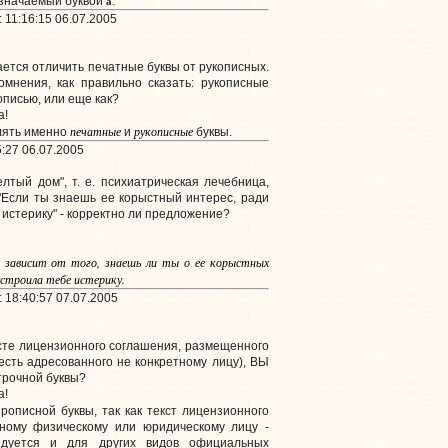
а
означаемый буквой
.
 11:16:15 06.07.2005
ается отличить печатные буквы от рукописных.
сомнения, как правильно сказать: рукописные
описью, или еще как?
а!
печатные
рукописные
лять именно
и
буквы.
:27 06.07.2005
лтый дом", т. е. психиатрическая лечебница,
 "Если ты знаешь ее корыстный интерес, ради
 истерику" - корректно ли предложение?
е зависит от того, знаешь ли ты о ее корыстных
устроила тебе истерику.
 18:40:57 07.07.2005
ксте лицензионного соглашения, размещенного
 есть адресованного не конкретному лицу), ВЫ
трочной буквы?
а!
рописной буквы, так как текст лицензионного
ному физическому или юридическому лицу -
ндуется и для других видов официальных