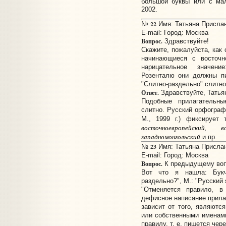
большой буквы или с мал
2002.
22
№
Имя: Татьяна Прислано
E-mail:
Город: Москва
Вопрос.
Здравствуйте!
Скажите, пожалуйста, как
начинающиеся с восточн
нарицательное значени
Розенталю они должны пи
"Слитно-раздельно" слитно
Ответ.
Здравствуйте, Татья
Подобные прилагательн
слитно. Русский орфографи
М., 1999 г.) фиксирует 
восточноевропейский, во
западномонгольский
и пр.
23
№
Имя: Татьяна Прислано
E-mail:
Город: Москва
Вопрос.
К предыдущему воп
Вот что я нашла: Букч
раздельно?", М.: "Русский 
"Отменяется правило, в
дефисное написание прилаг
зависит от того, являютс
или собственными именами
правилу, т. е. пишется чер