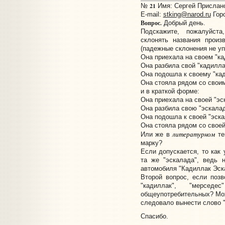
21
№
Имя: Сергей Прислано:
E-mail:
stking@narod.ru
Горо
Вопрос.
Добрый день.
Подскажите, пожалуйст
склонять названия произ
(падежные склонения не уп
Она приехала на своем "ка
Она разбила свой "кадилла
Она подошла к своему "ка
Она стояла рядом со своим
и в краткой форме:
Она приехала на своей "эс
Она разбила свою "эскалад
Она подошла к своей "эска
Она стояла рядом со своей
литературном
Или же в
те
марку?
Если допускается, то как 
та же "эскалада", ведь 
автомобиля "Кадиллак Эск
Второй вопрос, если поз
"кадиллак", "мерс
общеупотребительных? Мо
следовало вынести слово "
Спасибо.