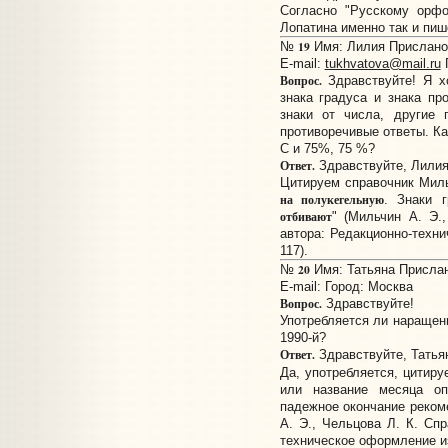
Согласно "Русскому орфо
Лопатина именно так и пиш
19
№
Имя: Лилия Прислано:
E-mail:
tukhvatova@mail.ru
Г
Вопрос.
Здравствуйте! Я х
знака градуса и знака пр
знаки от числа, другие 
противоречивые ответы. Ка
С и 75%, 75 %?
Ответ.
Здравствуйте, Лилия
Цитируем справочник Миль
на полукегельную
. Знаки 
отбивают
" (Мильчин А. Э.
автора: Редакционно-техни
117).
20
№
Имя: Татьяна Прислано
E-mail:
Город: Москва
Вопрос.
Здравствуйте!
Употребляется ли наращени
1990-й?
Ответ.
Здравствуйте, Татья
Да, употребляется, цитир
или название месяца о
падежное окончание реком
А. Э., Чельцова Л. К. Спр
техническое оформление изд