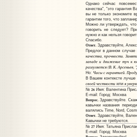
Однако сейчас повсемест
качества", "это гарантия 
вы не только экономите в
гарантии того, что заплан
Можно ли утверждать, что
говорить не следует? Пр
нужно и как нельзя говорит
Спасибо.
Ответ.
Здравствуйте, Алекс
Предлог в данном случае 
качества, прочности. Занят
западе и движение туч к ю
разгуляется (В. К. Арсеньев, 
Часы с гарантией. Проду
Но:
В Вашем контексте лучше 
своей честности
я увер
или
26
№
Имя: Валентина Присл
E-mail:
Город: Москва
Вопрос.
Здравствуйте. Скаж
кавычки названия период
валялись Time, Nord, Cosmo
Ответ.
Здравствуйте, Вален
Кавычки не требуются.
27
№
Имя: Татьяна Прислано
E-mail:
Город: Москва
Вопрос.
Здравствуйте!