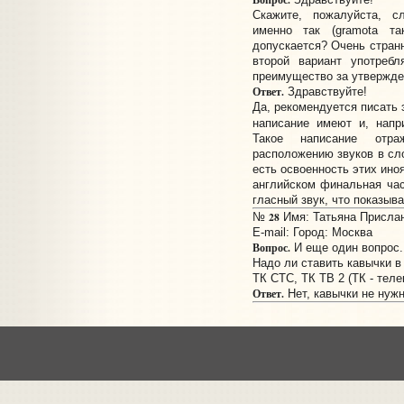
Скажите, пожалуйста, с
именно так (gramota т
допускается? Очень странн
второй вариант употребл
преимущество за утвержде
Ответ.
Здравствуйте!
Да, рекомендуется писать 
написание имеют и, нап
Такое написание отр
расположению звуков в сло
есть освоенность этих ино
английском финальная ча
гласный звук, что показыва
28
№
Имя: Татьяна Прислано
E-mail:
Город: Москва
Вопрос.
И еще один вопрос.
Надо ли ставить кавычки в
ТК СТС, ТК ТВ 2 (ТК - тел
Ответ.
Нет, кавычки не нуж