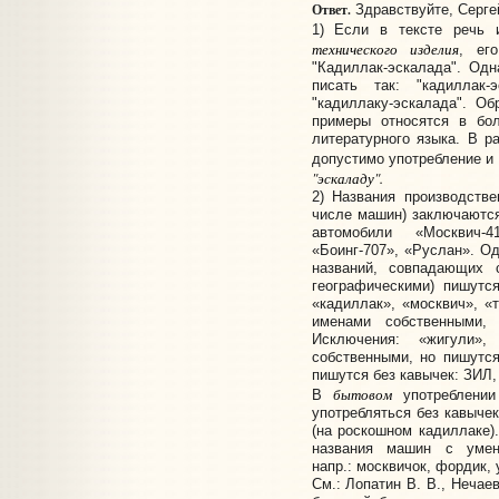
Ответ.
Здравствуйте, Серге
1) Если в тексте речь
технического изделия
, ег
"Кадиллак-эскалада". Од
писать так: "кадиллак-э
"кадиллаку-эскалада". О
примеры относятся в бо
литературного языка. В р
допустимо употребление и
"эскаладу".
2) Названия производств
числе машин) заключаются
автомобили «Москвич-
«Боинг-707», «Руслан». Од
названий, совпадающих
географическими) пишутс
«кадиллак», «москвич», «т
именами собственными,
Исключения: «жигули»
собственными, но пишутся
пишутся без кавычек: ЗИЛ,
бытовом
В
употреблении
употребляться без кавычек
(на роскошном кадиллаке)
названия машин с умен
напр.: москвичок, фордик, 
См.: Лопатин В. В., Нечае