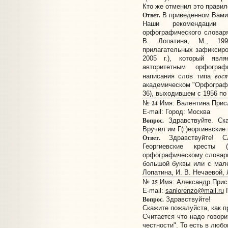
Кто же отменил это правил
Ответ.
В приведенном Вами 
Наши рекомендации 
орфографического словаря
В. Лопатина, М., 199
прилагательных зафиксиров
2005 г.), который явл
авторитетным орфогра
вос
написания слов типа
академическом "Орфографич
36), выходившем с 1956 по 
24
№
Имя: Валентина Присл
E-mail:
Город: Москва
Вопрос.
Здравствуйте. Ска
Вручил им Г(г)еоргиевские 
Ответ.
Здравствуйте! С
Георгиевские кресты (
орфографическому словарю"
большой буквы или с мал
Лопатина, И. В. Нечаевой, 
25
№
Имя: Александр Присл
E-mail:
sanlorenzo@mail.ru
Г
Вопрос.
Здравствуйте!
Скажите пожалуйста, как п
Считается что надо говор
честности". То есть в люб