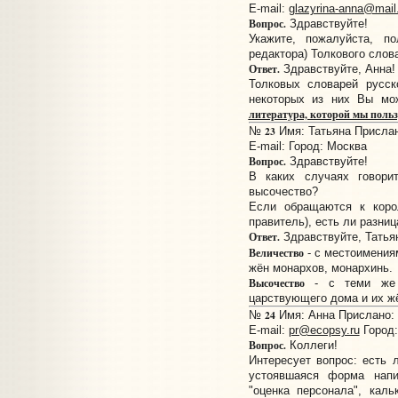
E-mail:
glazyrina-anna@mail
Вопрос.
Здравствуйте!
Укажите, пожалуйста, 
редактора) Толкового слов
Ответ.
Здравствуйте, Анна!
Толковых словарей русск
некоторых из них Вы мо
литература, которой мы поль
23
№
Имя: Татьяна Прислано
E-mail:
Город: Москва
Вопрос.
Здравствуйте!
В каких случаях говори
высочество?
Если обращаются к коро
правитель), есть ли разниц
Ответ.
Здравствуйте, Татья
Величество
- с местоимени
жён монархов, монархинь.
Высочество
- с теми же м
царствующего дома и их ж
24
№
Имя: Анна Прислано: 1
E-mail:
pr@ecopsy.ru
Город:
Вопрос.
Коллеги!
Интересует вопрос: есть 
устоявшаяся форма напи
"оценка персонала", каль