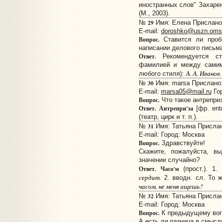
иностранных слов" Захарен
(М., 2003).
29
№
Имя: Елена Прислано: 
E-mail:
doroshko@uszn.omsk
Вопрос.
Ставится ли проб
написании делового письм
Ответ.
Рекомендуется ст
фамилией и между самими
А. А. Иванов
любого стиля):
.
30
№
Имя: marsa Прислано: 
E-mail:
marsa05@mail.ru
Гор
Вопрос.
Что такое антрепри
Ответ.
Антрепри'за
[фр. ent
(театр, цирк и т. п.).
31
№
Имя: Татьяна Прислано
E-mail:
Город: Москва
Вопрос.
Здравствуйте!
Скажите, пожалуйста, в
значении случайно?
Ответ.
Часо'м
(прост.). 1.
сердит.
2. вводн. сл. То ж
часом, не меня ищешь?
32
№
Имя: Татьяна Прислано
E-mail:
Город: Москва
Вопрос.
К предыдущему воп
А есть ли разница в смысл