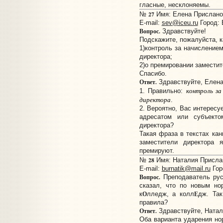
гласные, несклоняемы.
27
№
Имя: Елена Прислано:
E-mail:
sev@iceu.ru
Город: 
Вопрос.
Здравствуйте!
Подскажите, пожалуйста, к
1)контроль за начислением
директора;
2)о премировании заместит
Спасибо.
Ответ.
Здравствуйте, Елена
контроль за
1. Правильно:
директора
.
2. Вероятно, Вас интересу
адресатом или субъекто
директора?
Такая фраза в текстах кан
заместители директора 
премируют.
28
№
Имя: Наталия Прислан
E-mail:
burnatik@mail.ru
Гор
Вопрос.
Преподаватель рус
сказал, что по новым но
О
Е
к
лледж, а колл
дж. Та
правила?
Ответ.
Здравствуйте, Натал
Оба варианта ударения но