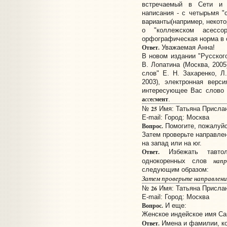
встречаемый в Сети и 
написания - с четырьмя "с
варианты(например, некото
о "коллежском асессо
орфографическая норма в 
Ответ.
Уважаемая Анна!
В новом издании "Русског
В. Лопатина (Москва, 2005
слов" Е. Н. Захаренко, Л
2003), электронная верс
интересующее Вас слово 
а
е
мент
сс
с
.
25
№
Имя: Татьяна Прислано
E-mail:
Город: Москва
Вопрос.
Помогите, пожалуйс
Затем проверьте направлен
на запад или на юг.
Ответ.
Избежать тавтол
напр
однокоренных слов
следующим образом:
Затем проверьте направление 
26
№
Имя: Татьяна Прислано
E-mail:
Город: Москва
Вопрос.
И еще:
Женское индейское имя Са
Ответ.
Имена и фамилии, к