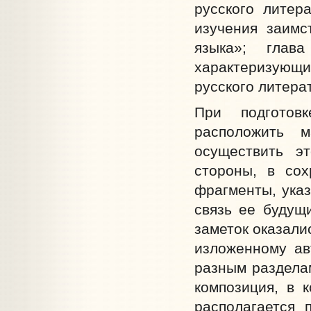
русского литер
изучения заимс
языка»; глав
характеризующи
русского литера
При подготов
расположить 
осуществить э
стороны, в сох
фрагменты, указ
связь ее будущи
заметок оказали
изложенному ав
разным разделам
композиция, в 
располагается