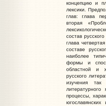
концепцию и пл
лексики. Предпо
глав: глава пе
вторая «Проб
лексикологичес
состав русского
глава четверта
составе русско
наиболее типи
формы и спосо
областной и ж
русского литер
изучения так
литературного 
процессы, хара
югославянских 