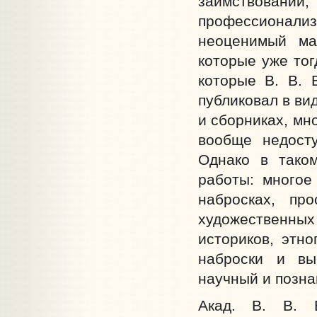
заимствова
профессионал
неоценимый ма
которые уже тог
которые В. В. 
публиковал в ви
и сборниках, мн
вообще недосту
Однако в тако
работы: многое
набросках, пр
художественных 
историков, этно
наброски и вы
научный и позна
Акад. В. В. 