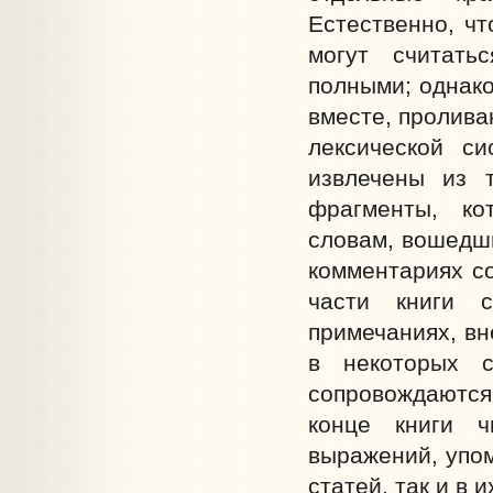
Естественно, чт
могут считать
полными; однако
вместе, пролива
лексической с
извлечены из 
фрагменты, ко
словам, вошедши
комментариях со
части книги 
примечаниях, вн
в некоторых с
сопровождаются
конце книги ч
выражений, упом
статей, так и в и