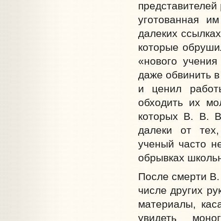
представителей 
уготованная и
далеких ссылках
которые обрушил
«нового учения
даже обвинить в
и ценил работ
обходить их мо
которых В. В. В
далеки от тех,
ученый часто не
обрывках школьн
После смерти В.
числе других ру
материалы, кас
увидеть моно