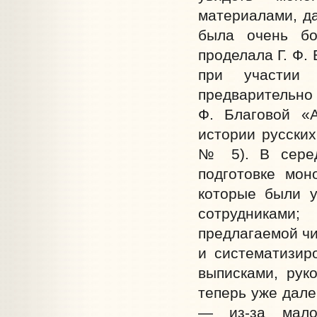
материалами, д
была очень бо
проделала Г. Ф.
при участии
предварительно 
Ф. Благовой «
истории русских
№ 5). В серед
подготовке мон
которые были у
сотрудниками;
предлагаемой чи
и систематизир
выписками, руко
теперь уже дале
— из-за малод