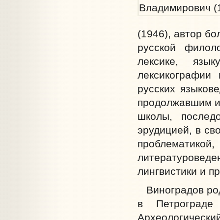
(1946), автор б
русской филоло
лексике, язык
лексикографии
русских языкове
продолжавшим и
школы, последо
эрудицией, в св
проблемати
литературовед
лингвистики и п
Виноградов роди
в Петрограде 
Археологически