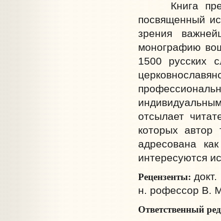
Книга предста
посвященный ис
зрения важней
монографию вош
1500 русских с
церковносла
профессиональ
индивидуальным
отсылает читат
которых автор 
адресована как
интересуются ис
Рецензенты:
докт.
н. рофессор В. 
Ответственный ре