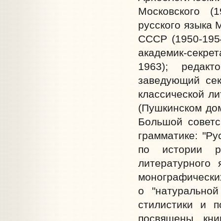
Московского (
русского языка 
СССР (1950-1954
академик-секре
1963); редакт
заведующий сек
классической л
(Пушкинском дом
Большой советс
грамматике: "Ру
по истории р
литературного 
монографических
о "натуральной
стилистики и п
посвящены кни