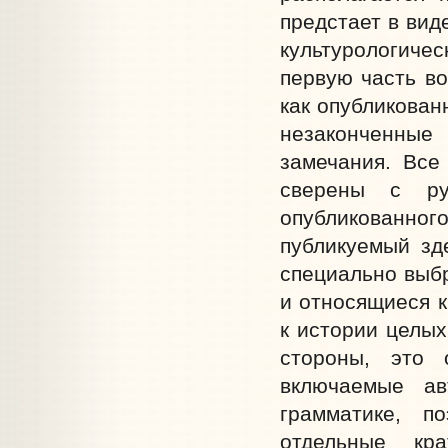
предстает в вид
культурологиче
первую часть в
как опубликован
незаконченные
замечания. Все
сверены с ру
опубликованн
публикуемый зде
специально выбр
и относящиеся к
к истории целых
стороны, это 
включаемые ав
грамматике, п
отдельные кра