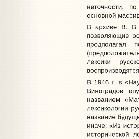
неточности, по
основной массив
В архиве В. В.
позволяющие ос
предполагал 
(предположител
лексики русс
воспроизводятся
В 1946 г. в «На
Виноградов оп
названием «Ма
лексикологии ру
название будуще
иначе: «Из исто
исторической л