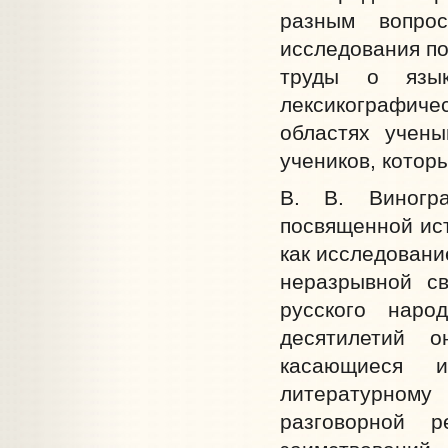
разным вопро
исследования по
труды о языке
лексикографиче
областях учен
учеников, котор
В. В. Виногр
посвященной ис
как исследовани
неразрывной с
русского наро
десятилетий 
касающиеся 
литературному
разговорной 