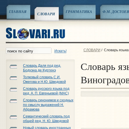
ГЛАВНАЯ
ГРАММАТИКА
Ф.М. ДОСТОЕ
СЛОВАРИ
СЛОВАРИ
/
Словарь языка 
Искать!
Словарь яз
Словарь Даля под ред.
Бодуэна де Куртенэ
Виноградо
Толковый словарь С.И.
Ожегова и Н.Ю. Шведовой
Словарь русского языка под
ред. А. П. Евгеньевой (МАС)
Словарь синонимов и сходных
по смыслу выражений Н.
Абрамова
Семантический словарь под
общей ред. Н. Ю. Шведовой
Новый словарь иностранных