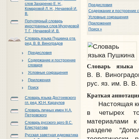
слов Захаренко Е. Н.,
Предисловия
Комаровой Л. Н., Нечаевой И.
Содержание и построение 
В.
Условные сокращения
Популярный словарь
Приложения
иностранных слов Музруковой
Поиск »
Т. Г., Нечаевой И. В.
Словарь языка Пушкина отв.
ред. В. В. Виноградов
Предисловия
Содержание и построение
Словарь языка
словаря
Условные сокращения
В. В. Виноградо
Приложения
рус. яз. им. В. В
Поиск
Краткая аннотаци
Словарь языка Достоевского
Настоящая книг
гл. ред. Ю.Н. Караулов
Словарь личных имен Н.А.
в четырех то
Петровского
материалами к
Словарь русского арго В.С.
Елистратова
разделе "Доп
Русская заветная идиоматика
теоретически 