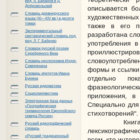
ред. А. Баранов и Д.
Добровольский
описывается бо
Словарь древнерусского
художественных 
языка (XI—XIV вв.) в десяти
томах
также в его п
Экспериментальный
разработана сло
синтаксический словарь под.
ред. Л. Г. Бабенко
употребления в
Словари русской поэзии
проиллюстриро
Серебряного Века
словоупотребл
Словарь неологизмов Игоря-
Северянина
формы и ссылки 
Словарь эпитетов Ивана
отдельно по
Бунина
фразеологиче
Русская идиоматика
Социолингвистика
приложения, в 
Электронная база данных
Специально для 
«Географическая
терминология Европейского
стихотворений".
севера России»
Книга "Слов
Русский идеографический
словарь
лексикографичес
«Русский традиционный
всем, кто интере