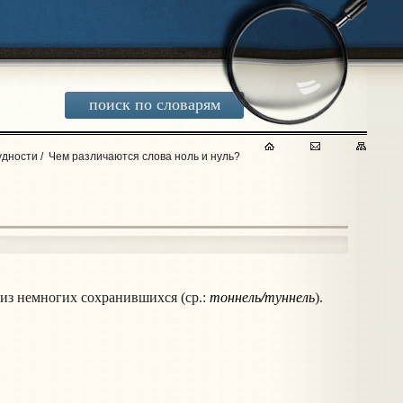
поиск по словарям
удности
/
Чем различаются слова ноль и нуль?
тоннель/туннель
из немногих сохранившихся (ср.:
).