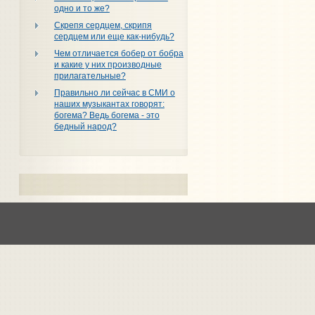
одно и то же?
Скрепя сердцем, скрипя
сердцем или еще как-нибудь?
Чем отличается бобер от бобра
и какие у них производные
прилагательные?
Правильно ли сейчас в СМИ о
наших музыкантах говорят:
богема? Ведь богема - это
бедный народ?