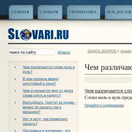
ГЛАВНАЯ
СЛОВАРИ
ГРАММАТИКА
Ф.М. ДОСТО
ЗАДАТЬ ВОПРОС
/
Архив
Искать!
Чем различаю
Чем различаются слова ноль и
нуль?
В чем разница между
неустойкой и пени?
Чем различаются сл
Чем отличаются друг от друга
слова одеть и надеть?
ноль
нуль
Слова
и
предс
Взять(брать, трясти) за грудки -
Перейти к содержанию
можно ли сказать так о
женщине?
Нет и нету - как правильно
сказать?
Пословица и поговорка - это