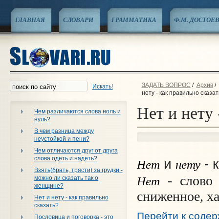
ГЛАВНАЯ
СЛОВАРИ
ГРАММАТИКА
Ф.М. ДОСТОЕ
ЗАДАТЬ ВОПРОС
/
Архив
/
Искать!
нету - как правильно сказат
Нет и нету 
Чем различаются слова ноль и
нуль?
В чем разница между
неустойкой и пени?
Чем отличаются друг от друга
слова одеть и надеть?
Нет
нету
и
- 
Взять(брать, трясти) за грудки -
Нет
- слово 
можно ли сказать так о
женщине?
сниженное, ха
Нет и нету - как правильно
сказать?
Перейти к соде
Пословица и поговорка - это