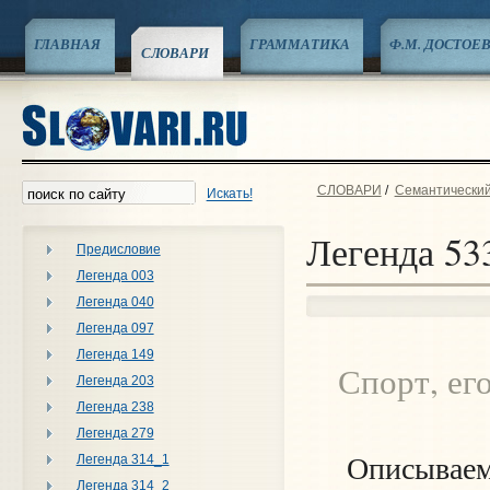
ГЛАВНАЯ
ГРАММАТИКА
Ф.М. ДОСТОЕ
СЛОВАРИ
СЛОВАРИ
/
Семантический
Искать!
Легенда 53
Предисловие
Легенда 003
Легенда 040
Легенда 097
Легенда 149
Спорт, ег
Легенда 203
Легенда 238
Легенда 279
Легенда 314_1
Описыва
Легенда 314_2