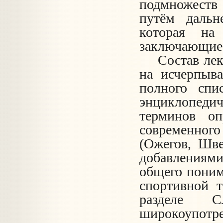
подмножеств 
путём дальн
которая на
заключающие 
Состав лек
на исчерпыв
полного спи
энциклопедич
терминов оп
современного
(Ожегов, Шве
добавления
общего поним
спортивной т
разделе С
широкоупот