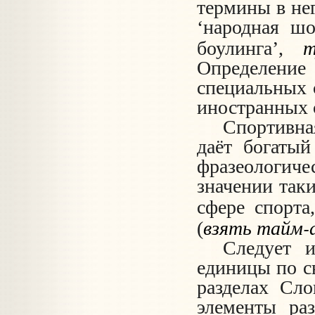
термины в нег
‘народная
шо
боулинга’,
Определение
специальных 
иностранных 
Спортивна
даёт богатый
фразеологич
значении так
сфере спорта
взять тайм-
(
Следует и
единицы по с
разделах Сло
элементы ра