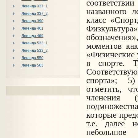
соответствии
Легенда 337_1
названного л
Легенда 337_2
класс «Спорт
Легенда 390
Физкультура
Легенда 461
обозначения»,
Легенда 469
Легенда 533_1
моментов
как
Легенда 533_2
«Физические 
Легенда 550
в спорте. Т
Легенда 563
Соответствую
спорта»; 5
отметить, ч
членения 
подмножества
которые пред
т.е. далее 
небольшое 