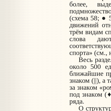
более, выд
подмножество
(схема 58; ● 
движений отн
трём видам с
слова даю
соответству
спорта» (см., 
Весь разде
около 500 е
ближайшие пр
знаком (||), 
за знаком «р
под знаком (
ряда.
О структур