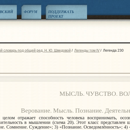
ЕВСКИЙ
ФОРУМ
ПОДДЕРЖАТЬ
ПРОЕКТ
й словарь под общей ред. Н. Ю. Шведовой
/
Легенды том IV
/
Легенда 230
МЫСЛЬ. ЧУВСТВО. ВО
Верование. Мысль. Познание. Деятельн
 целом отражает способность человека воспринимать, осоз
вительность в мышлении (схема 20). Этот класс представлен
е. Сомнение. Суждение»; 3) «Позна­ние. Осве­домлённость»; 4) 