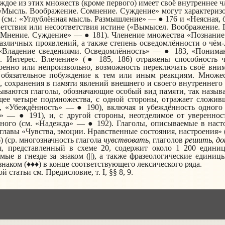
ждое из этих множеств (кроме первого) имеет своё внутреннее ч
«Мысль. Воображение. Сомнение.
Суждение» могут характеризо
 (см.: «Углублённая мысль.
Размышление» — ● 176 и «Неясная, б
ветствия или несоответствия истине («Вымысел. Воображение. 
«Мнение.
Суждение» — ● 181).
Членение множества «Познание
 различных проявлений, а также степень осведомлённости о чём-
«Владение сведениями. Осведомлённость» — ● 183, «Понима
. Интерес. Влечение» (● 185, 186)
отражены
способность ч
еренно или непроизвольно, возможность переключать своё вни
 обязательное побуждение к тем или иным реакциям. Множе
 сохранения в памяти явлений внешнего и своего внутреннего м
сываются глаголы, обозначающие особый вид памяти, так назы
ее четыре подмножества, с одной стороны, отражает сложивши
 «Убеждённость» — ● 190), включая и убеждённость одного ч
е» — ● 191), и, с другой стороны, неотделимое от увереннос
тного (см. «Надежда» — ● 192).
Глаголы, описываемые в насто
главы «Чувства, эмоции. Нравственные состояния, настроения» 
чувствовать
решить, до
) (ср. многозначность глагола
, глаголов
я, представленный в схеме 20, содержит около 1 200 едини
ые в гнезде за знаком (||), а также фразеологические едини
наком (♦♦♦) в конце соответствующего лексического ряда.
 статьи см. Предисловие, т. I, §§ 8, 9.