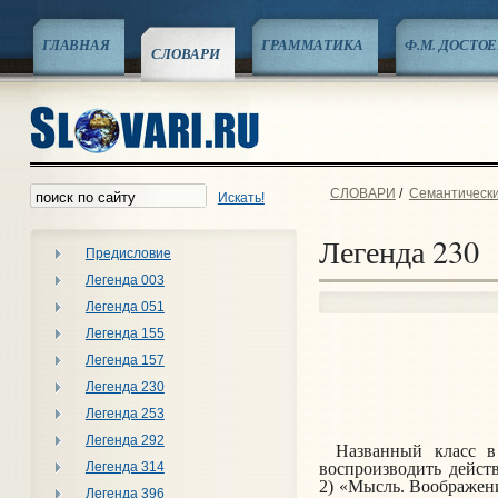
ГЛАВНАЯ
ГРАММАТИКА
Ф.М. ДОСТО
СЛОВАРИ
СЛОВАРИ
/
Семантически
Искать!
Легенда 230
Предисловие
Легенда 003
Легенда 051
Легенда 155
Легенда 157
Легенда 230
Легенда 253
Легенда 292
Названный класс в
Легенда 314
воспроизводить дейст
2) «Мысль. Воображени
Легенда 396