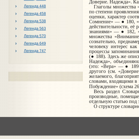
Доверие. Надежда». Ка
Легенда 448
Глаголы множества 
по степени проявления
Легенда 458
оценки, характер соот
Легенда 538
Сомнение» — ● 180, 
действительно­сти, её
Легенда 563
знаниями» — ● 182, 
Легенда 570
множества «Внимание
сознательно, преднам
Легенда 649
человеку интерес как
Легенда 747
процессы запоминания,
(● 188). Здесь же опи
Надежда», объединяющ
(это:
«Вера» — ● 189,
другого (см. «Довери
желаемого, благоприя
словами, входящими в 
Побуждение» (схема 26
Весь раздел Словар
производные, помещаем
отдельную статью под з
О структуре словарной