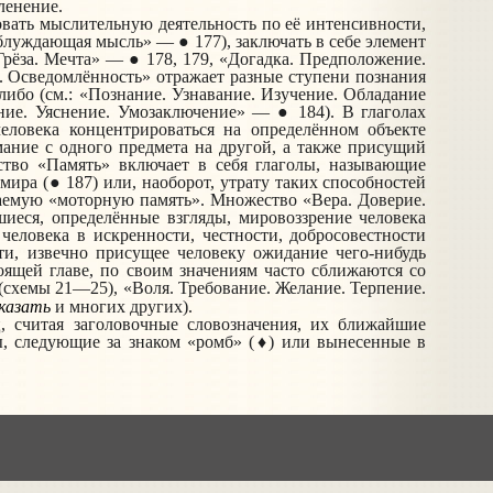
ленение.
вать мыслительную деятельность по её интенсивности,
луждающая мысль» — ● 177), заключать в себе элемент
Грёза. Мечта» — ● 178, 179, «Догадка. Предположение.
.
Осведомлённость» отражает разные ступени познания
либо (см.: «Познание.
Узнавание. Изучение. Обладание
ние. Уяснение.
Умозаключение» — ● 184).
В глаголах
еловека концентрироваться на определённом объекте
мание с одного предмета на другой, а также присущий
ство «Память» включает в себя глаголы, называющие
ира (● 187) или, наоборот, утрату таких способностей
ваемую «моторную память». Множество «Вера. Доверие.
еся, опре­делённые взгляды, мировоззрение человека
еловека в искренности, честности, добросовестности
ти, извечно присущее человеку ожидание чего-нибудь
ящей главе, по своим значениям часто сближаются со
(схемы 21—25), «Воля. Требование. Желание. Терпение.
казать
и многих других).
ц, считая заголовочные
словозначения
, их ближайшие
цы, следующие за знаком «ромб» (♦) или вынесенные в