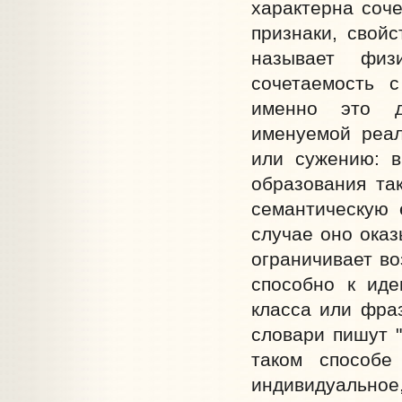
характерна соч
признаки, свойс
называет физ
сочетаемость с
именно это д
именуемой реал
или сужению: в
образования та
семантическую 
случае оно оказ
ограничивает во
способно к иде
класса или фраз
словари пишут "
таком способе
индивидуально