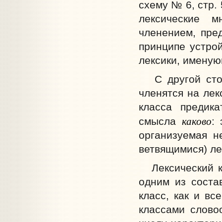
схему № 6, стр.
лексические м
членением, пре
принципе устрой
лексики, именую
С другой сторо
членятся на лек
класса предика
каково
смысла
:
организуемая н
ветвящимися) л
Лексический кл
одним из соста
класс, как и вс
классами словоо