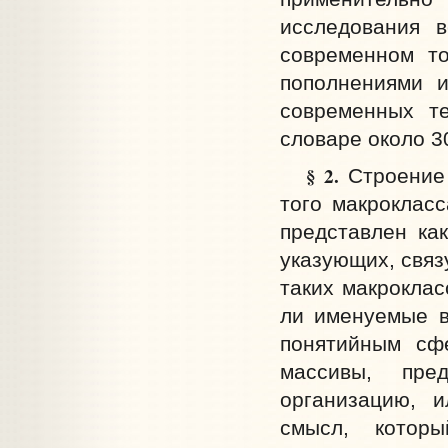
исследования в
современном то
пополнениями и
современных т
словаре около 30
§ 2.
Строение 
того макрокласс
представлен ка
указующих, свя
таких макроклас
ли именуемые в
понятийным сфе
массивы, пред
организацию, и
смысл, котор