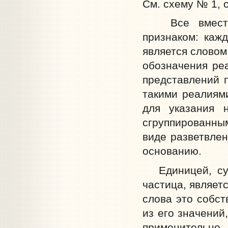
См. схему № 1, ст
Все вместе с
признаком: каж
является словом
обозначения ре
представлений п
такими реалиям
для указания 
сгруппированным
виде разветвлен
основанию.
Единицей, сущ
частица, являет
слова это собст
из его значений
применительн