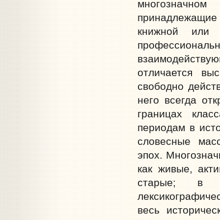
многозначно
принадлежащие 
книжной или 
профессиональ
взаимодейств
отличается выс
свободно действ
него всегда от
границах клас
периодам в исто
словесные мас
эпох. Многознач
как живые, акт
старые; в з
лексикографиче
весь историчес