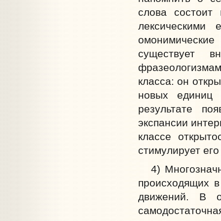
слова состоит 
лексическими е
омонимические
существует в
фразеологизма
класса: он откр
новых единиц 
результате по
экспансии интер
классе открыто
стимулирует его
4) Многозначно
происходящих в
движений. В о
самодостаточн