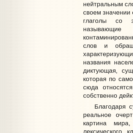
нейтральным сл
своем значении 
глаголы со з
называющие 
контаминирован
слов и обра
характеризующи
названия населе
диктующая, сущ
которая по само
сюда относятс
собственно дейк
Благодаря сущ
реальное очерт
картина мира,
лексического к