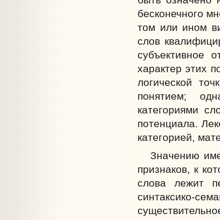
бесконечного мн
том или ином в
слов квалифици
субъективное о
характер этих п
логической точ
понятием; од
категориями сл
потенциала. Лек
категорией, мат
Значению имен
признаков, к ко
слова лежит п
синтаксико-сем
существительн