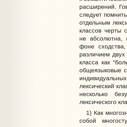
расширений. Го
следует помнить
отдельным лекси
классов черты 
не абсолютна, 
фоне сходства,
различием двух
класса как "бол
общеязыковые с
индивидуальны
лексический кла
несколько бе
лексического кла
1) Как многозна
собой многост