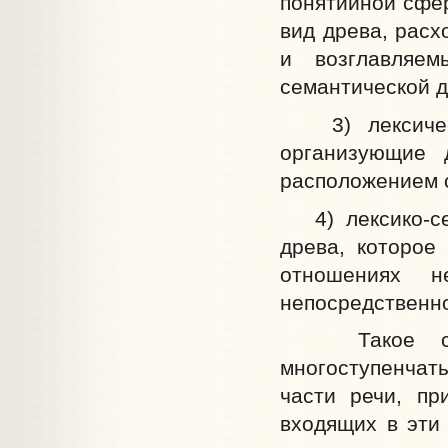
понятийной сфе
вид древа, расх
и возглавляем
семантической д
3) лексическ
организующие 
расположением 
4) лексико-сем
древа, которое
отношениях н
непосредственно
Такое строе
многоступенчаты
части речи, п
входящих в эти