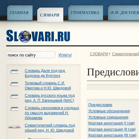
ГЛАВНАЯ
ГРАММАТИКА
Ф.М. ДОСТОЕ
СЛОВАРИ
СЛОВАРИ
/
Семантический
Искать!
Предислов
Словарь Даля под ред.
Бодуэна де Куртенэ
Толковый словарь С.И.
Ожегова и Н.Ю. Шведовой
Словарь русского языка под
ред. А. П. Евгеньевой (МАС)
Предисловие
Словарь синонимов и сходных
Условные обозначения
по смыслу выражений Н.
Условные сокращения
Абрамова
Краткая аннотация (I том)
Семантический словарь под
Краткая аннотация (II том)
общей ред. Н. Ю. Шведовой
Краткая аннотация (III том)