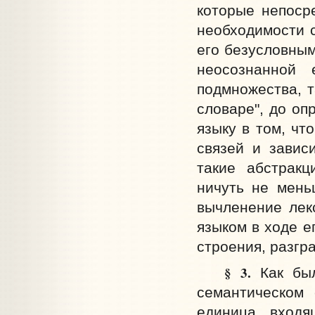
которые непоср
необходимости 
его безусловным
неосознанной 
подмножества, т
словаре", до оп
языку в том, чт
связей и завис
такие абстракц
ничуть не мень
вычленение лекс
языком в ходе е
строения, разгр
§ 3.
Как был
семантическом 
единица, входя