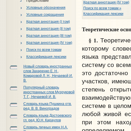
Предисловие
Краткая аннотация (IV том)
Условные обозначения
Поиск по всем томам »
Классификация лексики
Условные сокращения
Краткая аннотация (I том)
Теоретические осн
Краткая аннотация (II том)
Краткая аннотация (III том)
§ 1.
Теоретичес
Краткая аннотация (IV том)
которому слове
Поиск по всем томам
языка представ
Классификация лексики
систему со всем
Новый словарь иностранных
слов Захаренко Е. Н.,
это достаточно
Комаровой Л. Н., Нечаевой И.
участков, имею
В.
Популярный словарь
степень откры
иностранных слов Музруковой
взаимодействую
Т. Г., Нечаевой И. В.
Словарь языка Пушкина отв.
системе в целом
ред. В. В. Виноградов
любой живой ес
Словарь языка Достоевского
гл. ред. Ю.Н. Караулов
при этом нахо
Словарь личных имен Н.А.
определяемом