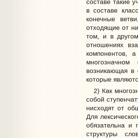
составе такие у
в составе клас
конечные ветв
отходящие от ни
том, и в друго
отношениях вза
компонентов, 
многозначном 
возникающая в 
которые являютс
2) Как многозна
собой ступенчат
нисходят от общ
Для лексическог
обязательна и 
структуры сл