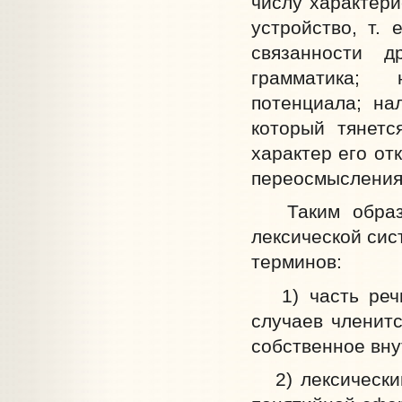
числу характери
устройство, т.
связанности д
грамматика; 
потенциала; на
который тянетс
характер его от
переосмысления
Таким образом
лексической сис
терминов:
1) часть речи 
случаев членит
собственное вну
2) лексический