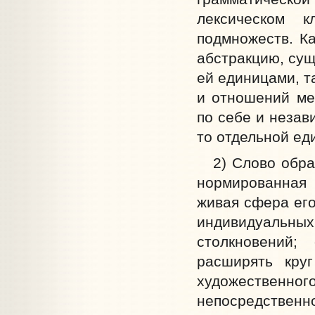
лексическом к
подмножеств. Ка
абстракцию, су
ей единицами, т
и отношений ме
по себе и незав
то отдельной ед
2) Слово обраще
нормированная
живая сфера его
индивидуальных
столкновений;
расширять круг
художественн
непосредственн