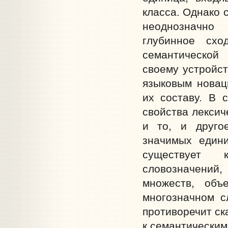
класса. Однако 
неоднозначно
глубинное схо
семантической 
своему устройст
языковым новац
их составу. В 
свойства лексич
и то, и друго
значимых един
существует 
словозначений, 
множеств, объ
многозначном с
противоречит ск
к семантическим