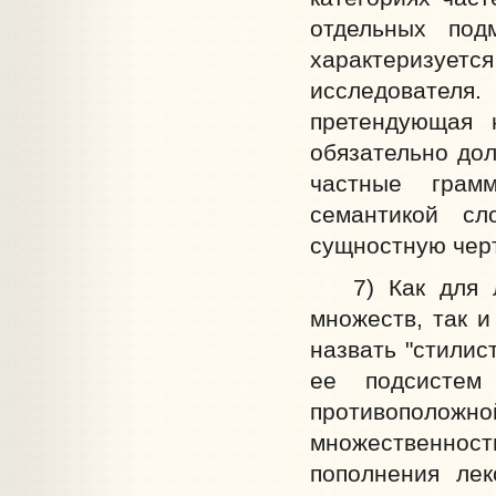
отдельных под
характеризуется
исследователя
претендующая 
обязательно дол
частные грамм
семантикой сл
сущностную черт
7) Как для ле
множеств, так и
назвать "стилис
ее подсистем
противоположн
множественно
пополнения лек