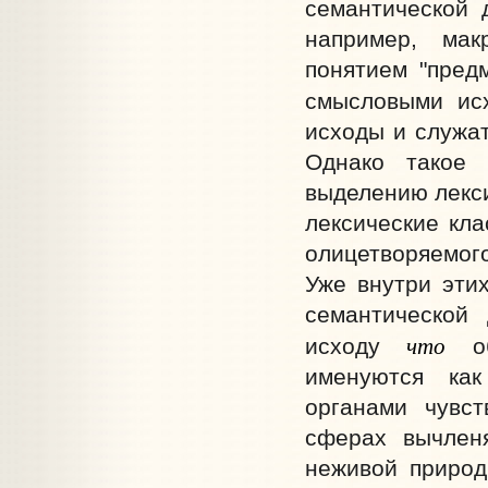
семантической 
например, мак
понятием "пред
смысловыми ис
исходы и служат
Однако такое 
выделению лекси
лексические кл
олицетворяемог
Уже внутри эти
семантической 
что
исходу
об
именуются как
органами чувст
сферах вычлен
неживой природы