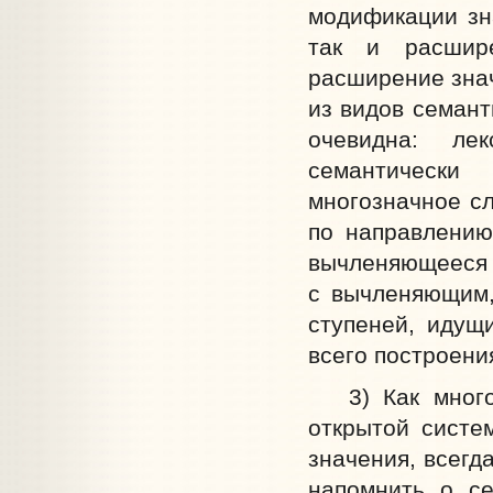
модификации зн
так и расшир
расширение знач
из видов семант
очевидна: ле
семантическ
многозначное сл
по направлению
вычленяющееся 
с вычленяющим,
ступеней, идущ
всего построени
3) Как многозн
открытой систе
значения, всегд
напомнить о се