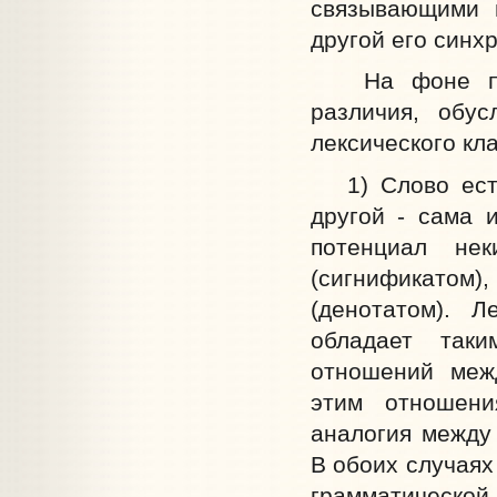
связывающими и
другой его синхр
На фоне пока
различия, обу
лексического кл
1) Слово есть 
другой - сама 
потенциал не
(сигнификато
(денотатом). Л
обладает таки
отношений меж
этим отношени
аналогия между 
В обоих случаях
грамматической 