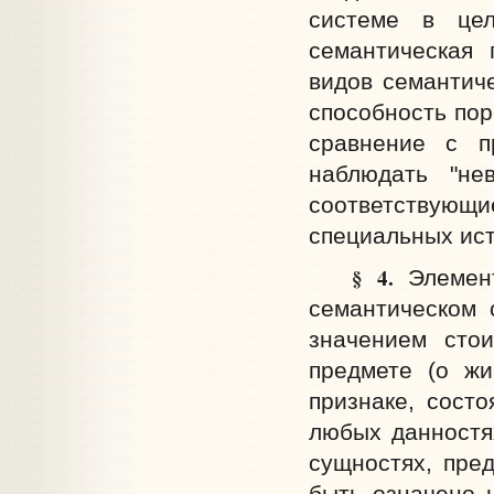
системе в це
семантическая 
видов семантиче
способность пор
сравнение с п
наблюдать "не
соответствующ
специальных ист
§ 4.
Элемент
семантическом 
значением сто
предмете (о жи
признаке, сост
любых данностя
сущностях, пред
быть означено 