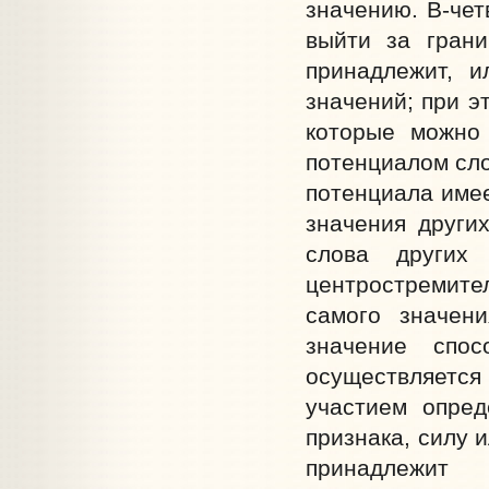
значению. В-чет
выйти за грани
принадлежит, и
значений; при э
которые можно
потенциалом сло
потенциала имее
значения други
слова других
центростремите
самого значени
значение спо
осуществляется
участием опред
признака, силу 
принадлежи