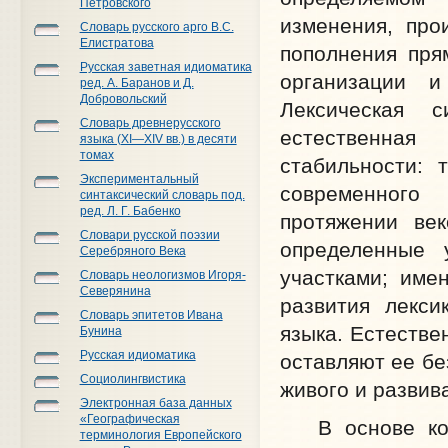
Петровского
изменения, про
Словарь русского арго В.С.
Елистратова
пополнения пря
Русская заветная идиоматика
организации 
ред. А. Баранов и Д.
Добровольский
Лексическая с
Словарь древнерусского
естественная
языка (XI—XIV вв.) в десяти
томах
стабильности: 
Экспериментальный
современного
синтаксический словарь под.
ред. Л. Г. Бабенко
протяжении ве
Словари русской поэзии
определенные 
Серебряного Века
участками; име
Словарь неологизмов Игоря-
Северянина
развития лекси
Словарь эпитетов Ивана
языка. Естестве
Бунина
Русская идиоматика
оставляют ее бе
Социолингвистика
живого и развив
Электронная база данных
«Географическая
В основе конц
терминология Европейского