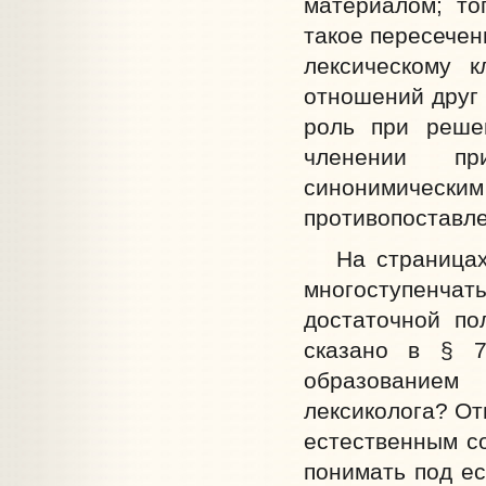
материалом; то
такое пересечен
лексическому 
отношений друг 
роль при реше
членении пр
синонимически
противопоставл
На страницах с
многоступенчат
достаточной по
сказано в § 7
образованием
лексиколога? От
естественным со
понимать под ес