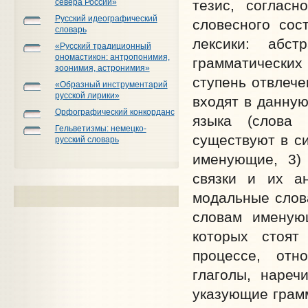
тезис, соглас
севера России»
Русский идеографический
словесного сос
словарь
лексики: абс
«Русский традиционный
ономастикон: антропонимия,
грамматических
зоонимия, астронимия»
ступень отвлече
«Образный инструментарий
русской лирики»
входят в данную
Орфографический конкорданс
языка (слова
Гельветизмы: немецко-
существуют в си
русский словарь
именующие, 3) 
связки и их а
модальные слова
словам именующ
которых стоят
процессе, отн
глаголы, нареч
указующие грамм