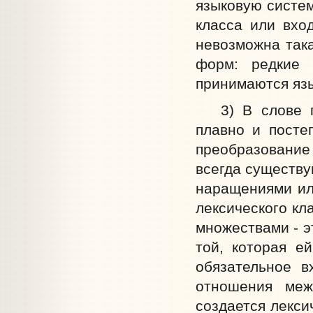
языковую систем
класса или вхо
невозможна така
форм: редкие 
принимаются яз
3) В слове пе
плавно и посте
преобразование 
всегда существу
наращениями ил
лексического кл
множествами - э
той, которая е
обязательное 
отношения меж
создается лекси