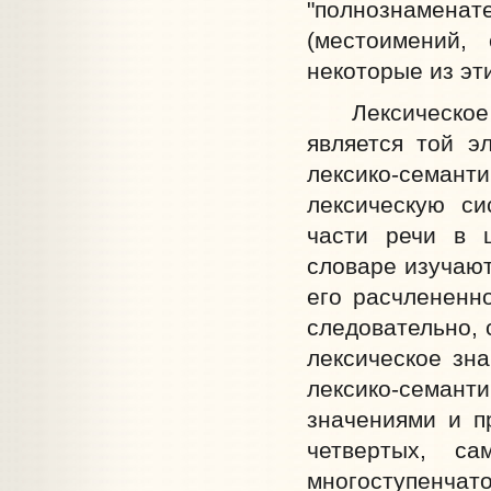
"полнознаменат
(местоимений, 
некоторые из эти
Лексическое з
является той э
лексико-семант
лексическую си
части речи в 
словаре изучают
его расчлененн
следовательно, 
лексическое зн
лексико-семант
значениями и пр
четвертых, с
многоступенчато