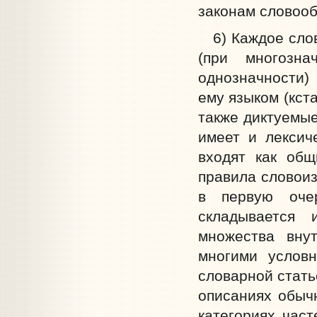
законам словооб
6) Каждое слово
(при многозна
однозначности)
ему языком (кст
также диктуемые
имеет и лексиче
входят как общ
правила словоиз
в первую оче
складывается 
множества внут
многими условн
словарной стать
описаниях обыч
категориях част