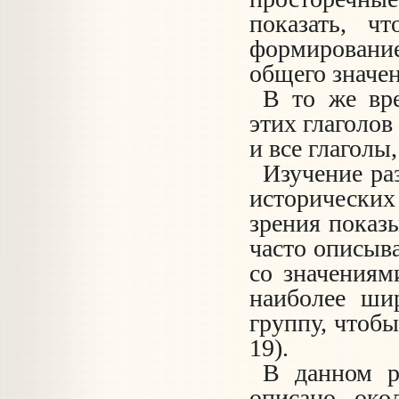
показать, ч
формировани
общего значен
В то же вре
этих глаголов
и все глагол
Изучение ра
исторических 
зрения показ
часто описыв
со значениям
наиболее ш
группу, чтоб
19).
В данном ра
описано око