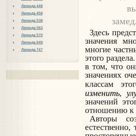
вы
Легенда 448
Легенда 458
замед
Легенда 538
Легенда 563
Здесь предс
Легенда 570
значения мн
Легенда 649
многие частн
Легенда 747
этого раздела
в том, что о
значениях оч
классам это
изменить, ул
значений эт
отношению к 
Авторы со
естественно,
просторечные