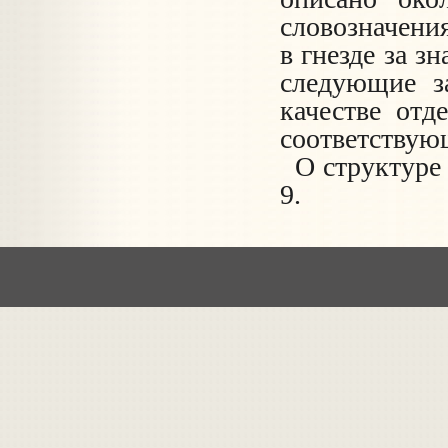
словозначени
в гнезде за з
следующие з
качестве от
соответствующ
О структуре 
9.