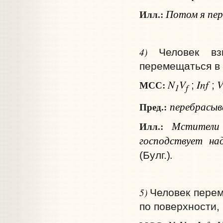
Потом я пере
Илл.:
4)
Человек вз
перемещаться в в
N
V
Inf
МСС:
;
;
1
f
перебрасы
Пред.:
Мстители 
Илл.:
господствует на
.
(Булг.)
5)
Человек перем
по поверхности, 