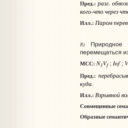
разг.
обво
Пред.:
кого-что через чт
Паром переве
Илл.:
8)
Природное 
перемещаться из 
N
V
Inf
МСС:
;
;
1
f
перебрасы
Пред.:
куда
.
Взрывной вол
Илл.:
Совмещенные сема
Образные семантич