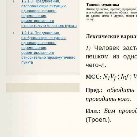
1.2.1.3. Предложения,
Типовая семантика
отображающие ситуацию
Живое существо, предмет, природное
однонаправленного
или событие заставляет объект пере
перемещения,
из одного
места в другое, минуя к
точку.
ориентированного
относительно конечного пункта
1.2.1.4. Предложения,
Лексические вари
отображающие ситуацию
однонаправленного
1)
Человек заст
перемещения,
ориентированного
пешком из одно
относительно промежуточного
пункта
чего‑л.
N
V
Inf
МСС:
;
;
1
f
обводит
Пред.:
проводить
кого
.
Бим проводи
Илл.:
.
(Троеп.)