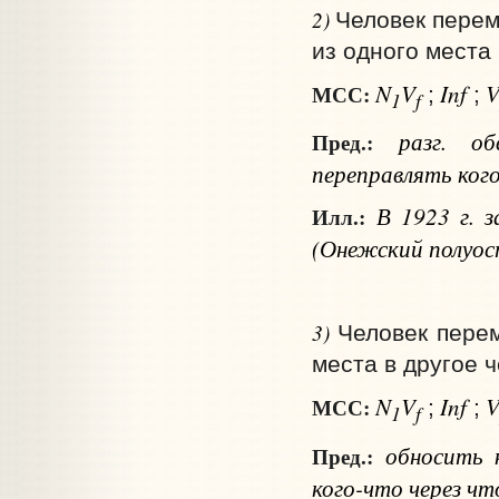
2)
Человек перем
из одного места 
N
V
Inf
МСС:
;
;
1
f
разг.
о
Пред.:
переправлять
ког
В 1923 г. 
Илл.:
(Онежский полуост
3)
Человек переме
места в другое ч
N
V
Inf
МСС:
;
;
1
f
обносить
Пред.:
кого-что через чт