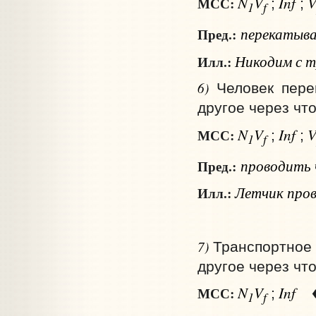
N
V
Inf
МСС:
;
;
1
f
перекатыв
Пред.:
Никодим с тр
Илл.:
6)
Человек пере
другое через что
N
V
Inf
МСС:
;
;
1
f
проводить
Пред.:
Летчик пров
Илл.:
7)
Транспортное 
другое через что
N
V
Inf
МСС:
;
1
f