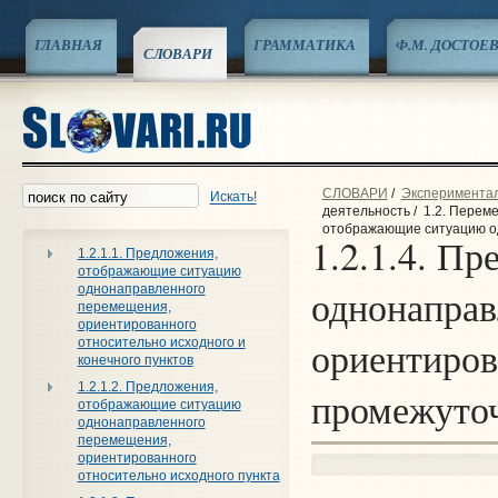
ГЛАВНАЯ
ГРАММАТИКА
Ф.М. ДОСТОЕ
СЛОВАРИ
СЛОВАРИ
/
Эксперименталь
Искать!
деятельность
/
1.2. Перем
отображающие ситуацию од
1.2.1.4. П
1.2.1.1. Предложения,
отображающие ситуацию
однонаправленного
однонаправ
перемещения,
ориентированного
ориентиров
относительно исходного и
конечного пунктов
1.2.1.2. Предложения,
промежуточ
отображающие ситуацию
однонаправленного
перемещения,
ориентированного
относительно исходного пункта