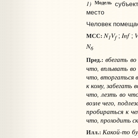
Модель
1)
субъек
место
Человек помещае
N
V
Inf
МСС:
;
;
1
f
N
6
вбегать
во
Пред.:
что
, вплывать
во
что
, вторгаться
к кому
, забегать
в
что
, лезть
во что
возле чего
, подле
пробираться
к че
что
, проходить
с
Какой-то бу
Илл.: