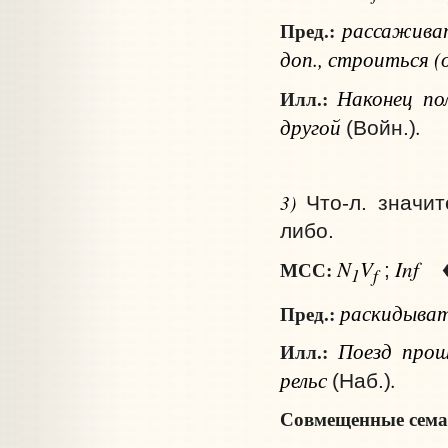
рассажива
Пред.:
доп.
, строиться (
Наконец пол
Илл.:
другой
.
(Войн.)
3)
Что‑л. значи
либо.
N
V
Inf
МСС:
;
1
f
раскидыват
Пред.:
Поезд проше
Илл.:
рельс
.
(Наб.)
Совмещенные сема