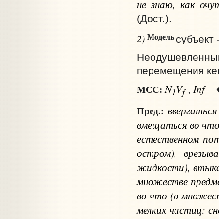
не знаю, как очу
(Дост.).
Модель
2)
субъект 
Неодушевленны
перемещения ке
N
V
Inf
МСС:
;
1
f
ввергатьс
Пред.:
вмещаться
во чт
естественном пот
остром), врезы
жидкости), вты
множестве предм
во что
(о множест
мелких частиц: сн