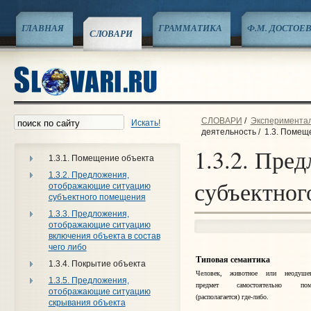
ГЛАВНАЯ
ГРАММАТИКА
Ф.М. ДОСТОЕ
СЛОВАРИ
СЛОВАРИ
/
Эксперименталь
Искать!
деятельность
/
1.3. Помещ
1.3.2. Пре
1.3.1. Помещение объекта
1.3.2. Предложения,
субъектног
отображающие ситуацию
субъектного помещения
1.3.3. Предложения,
отображающие ситуацию
включения объекта в состав
чего либо
Типовая семантика
1.3.4. Покрытие объекта
Человек, животное или неодуше
1.3.5. Предложения,
предмет самостоятельно поме
отображающие ситуацию
(располагается) где-либо.
скрывания объекта