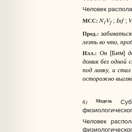
Человек располаг
N
V
Inf
МСС:
;
;
1
f
забиватьс
Пред.:
лезть
во что
, пр
Он
до
Илл.:
[Бим]
домик без одной с
под лавку, и ста
осторожно выгляды
Модель
6)
Су
физиологическог
Человек распол
физиологическог