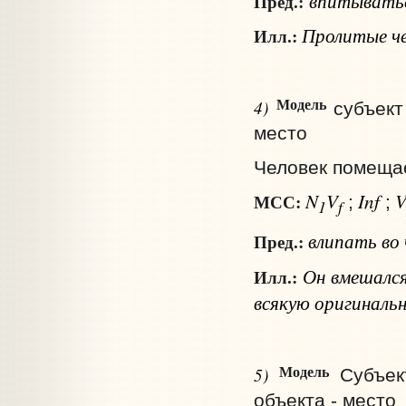
впитывать
Пред.:
Пролитые че
Илл.:
Модель
4)
субъект
место
Человек помещае
N
V
Inf
МСС:
;
;
1
f
влипать
во
Пред.:
Он вмешался 
Илл.:
всякую оригиналь
Модель
5)
Субъек
объекта - место