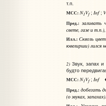
т.п.
N
V
Inf
МСС:
;
;
1
f
заливать
Пред.:
свете, газе и т.п.
Сквозь цвет
Илл.:
ювелирши) лился 
2)
Звук, запах и 
будто передвига
N
V
Inf
МСС:
;
1
f
добегать
д
Пред.:
(о звуках, запахах)
Ужасно жал
Илл.: