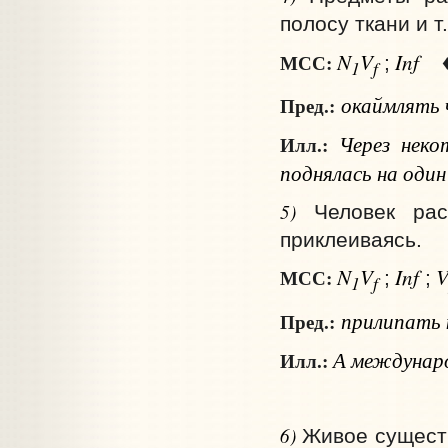
полосу ткани и т.
N
V
Inf
МСС:
;
1
f
окаймлять
Пред.:
Через некот
Илл.:
поднялась на один
5)
Человек рас
приклеиваясь.
N
V
Inf
МСС:
;
;
1
f
прилипать
Пред.:
А междунаро
Илл.:
6)
Живое существ