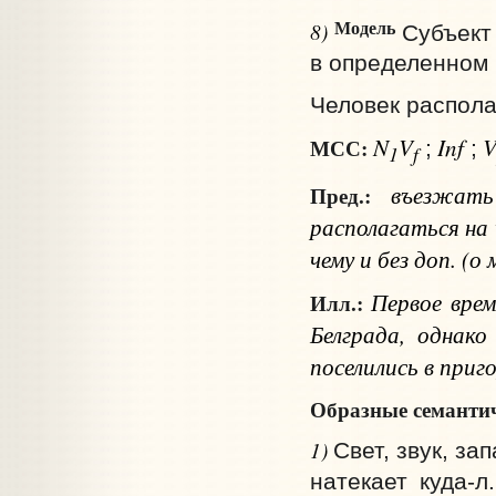
Модель
8)
Субъект
в определенном 
Человек распола
N
V
Inf
МСС:
;
;
1
f
въезжа
Пред.:
располагаться
на 
чему и без доп.
(о 
Первое врем
Илл.:
Белграда, однак
поселились в при
Образные семантич
1)
Свет, звук, за
натекает куда‑л