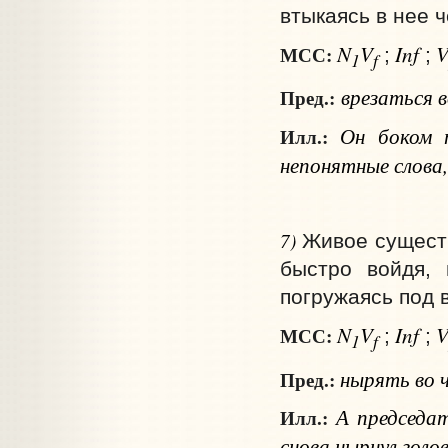
втыкаясь в нее ч
N
V
Inf
МСС:
;
;
1
f
врезаться
в
Пред.:
Он боком п
Илл.:
непонятные слова
7)
Живое существ
быстро войдя, 
погружаясь под в
N
V
Inf
МСС:
;
;
1
f
нырять
во 
Пред.:
А председате
Илл.:
снова нырнул голов