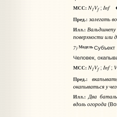
N
V
Inf
МСС:
;
1
f
залегать
во
Пред.:
Вальдшнепу 
Илл.:
поверхности или 
Модель
7)
Субъект 
Человек, окапыва
N
V
Inf
МСС:
;
;
1
f
вкапыват
Пред.:
окапываться
у чег
Два батальо
Илл.:
вдоль огорода
(Во