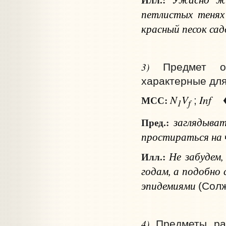
петлистых тенях
красный песок сад
3)
Предмет о
характерные для
N
V
Inf
МСС:
;
1
f
заглядыва
Пред.:
простираться
на 
Не забудем,
Илл.:
годам, а подобно
эпидемиями
(Солж
4)
Предметы ра