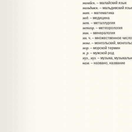
малайск.
– малайский язык
мальдивск.
– мальдивский язы
мат.
– математика
мед.
– медицина
мет.
– металлургия
метеор.
– метеорология
мин.
– минералогия
мн.
ч. – множественное число
монг.
– монгольский, монголь
мор.
– морской термин
м. р.
– мужской род
муз., муз.
– музыка, музыкаль
назв.
– названо, название