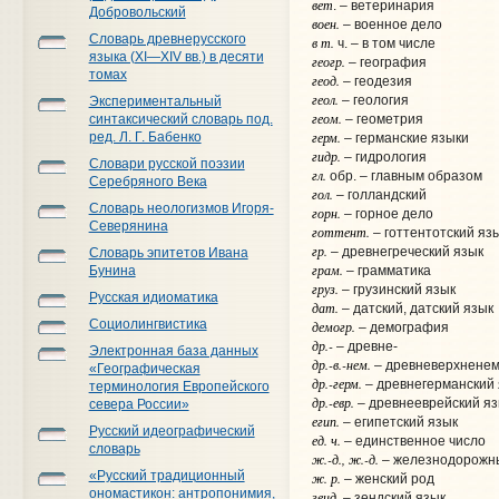
вет
. – ветеринария
Добровольский
воен.
– военное дело
Словарь древнерусского
в т.
ч. – в том числе
языка (XI—XIV вв.) в десяти
геогр.
– география
томах
геод.
– геодезия
геол.
– геология
Экспериментальный
геом.
синтаксический словарь под.
– геометрия
герм.
ред. Л. Г. Бабенко
– германские языки
гидр.
– гидрология
Словари русской поэзии
гл.
обр. – главным образом
Серебряного Века
гол.
– голландский
Словарь неологизмов Игоря-
горн.
– горное дело
Северянина
готтент.
– готтентотский яз
гр.
– древнегреческий язык
Словарь эпитетов Ивана
грам.
Бунина
– грамматика
груз.
– грузинский язык
Русская идиоматика
дат.
– датский, датский язык
Социолингвистика
демогр.
– демография
др.-
– древне-
Электронная база данных
др.-в.-нем.
– древневерхненем
«Географическая
др.-герм.
– древнегерманский 
терминология Европейского
др.-евр.
– древнееврейский яз
севера России»
егип.
– египетский язык
Русский идеографический
ед. ч.
– единственное число
словарь
ж.-д., ж.-д.
– железнодорожн
«Русский традиционный
ж. р.
– женский род
ономастикон: антропонимия,
зенд.
– зендский язык