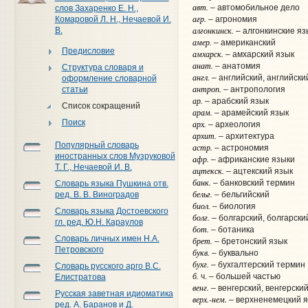
авт.
– автомобильное дело
слов Захаренко Е. Н.,
агр.
Комаровой Л. Н., Нечаевой И.
– агрономия
алгонкинск.
В.
– алгонкинские яз
амер.
– американский
Предисловие
амхарск.
– амхарский язык
анат.
– анатомия
Структура словаря и
англ.
– английский, английски
оформление словарной
антроп.
статьи
– антропология
ар.
– арабский язык
Список сокращений
арам.
– арамейский язык
Поиск
арх.
– археология
архит.
– архитектура
Популярный словарь
астр.
– астрономия
иностранных слов Музруковой
афр.
– африканские языки
Т. Г., Нечаевой И. В.
ацтекск.
– ацтекский язык
банк.
– банковский термин
Словарь языка Пушкина отв.
бельг.
ред. В. В. Виноградов
– бельгийский
биол.
– биология
Словарь языка Достоевского
болг.
– болгарский, болгарски
гл. ред. Ю.Н. Караулов
бот.
– ботаника
Словарь личных имен Н.А.
брет.
– бретонский язык
Петровского
букв.
– буквально
бухг.
– бухгалтерский термин
Словарь русского арго В.С.
б.
ч. – большей частью
Елистратова
венг.
– венгерский, венгерски
Русская заветная идиоматика
верх.-нем.
– верхненемецкий я
ред. А. Баранов и Д.