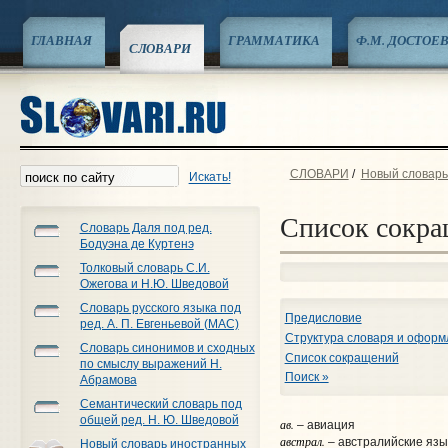
ГЛАВНАЯ
ГРАММАТИКА
Ф.М. ДОСТОЕ
СЛОВАРИ
СЛОВАРИ
/
Новый словарь 
Искать!
Список сокр
Словарь Даля под ред.
Бодуэна де Куртенэ
Толковый словарь С.И.
Ожегова и Н.Ю. Шведовой
Словарь русского языка под
Предисловие
ред. А. П. Евгеньевой (МАС)
Структура словаря и оформ
Словарь синонимов и сходных
Список сокращений
по смыслу выражений Н.
Поиск »
Абрамова
Семантический словарь под
общей ред. Н. Ю. Шведовой
ав.
– авиация
австрал.
– австралийские язы
Новый словарь иностранных