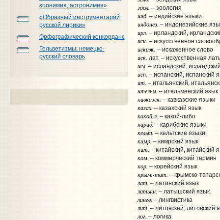
зоонимия, астронимия»
зоол.
– зоология
инд.
– индийские языки
«Образный инструментарий
индонез.
– индонезийские язы
русской лирики»
ирл.
– ирландский, ирландски
Орфографический конкорданс
иск.
– искусственное словоо
Гельветизмы: немецко-
искаж.
– искаженное слово
русский словарь
иск.
лат. – искусственная лат
исл.
– исландский, исландски
исп.
– испанский, испанский 
ит.
– итальянский, итальянск
ительм.
– ительменский язык
кавказск.
– кавказские языки
казах.
– казахский язык
какой-л.
– какой-либо
кариб.
– карибские языки
кельт.
– кельтские языки
кимр.
– кимрский язык
кит.
– китайский, китайский 
ком.
– коммерческий термин
кор.
– корейский язык
крым.-тат.
– крымско-татарс
лат.
– латинский язык
латыш.
– латышский язык
лингв.
– лингвистика
лит.
– литовский, литовский 
лог.
– логика