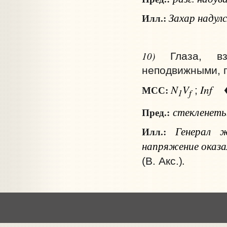
Захар надул
Илл.:
10)
Глаза, в
неподвижными, п
N
V
Inf
МСС:
;
1
f
стекленеть
Пред.:
Генерал ж
Илл.:
напряжение оказал
.
(В. Акс.)