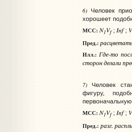
6)
Человек прио
хорошеет подобн
N
V
Inf
МСС:
;
;
1
f
расцветать
Пред.:
Где-то пос
Илл.:
сторон делали пр
7)
Человек ста
фигуру, подоб
первоначальную
N
V
Inf
МСС:
;
;
1
f
разг.
распл
Пред.: