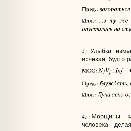
загоратьс
Пред.:
...в ту же
Илл.:
опустилась на сту
3)
Улыбка изме
исчезая, будто 
N
V
Inf
МСС:
;
1
f
блуждать, 
Пред.:
Луна ясно ос
Илл.:
4)
Морщины, к
человека, дела