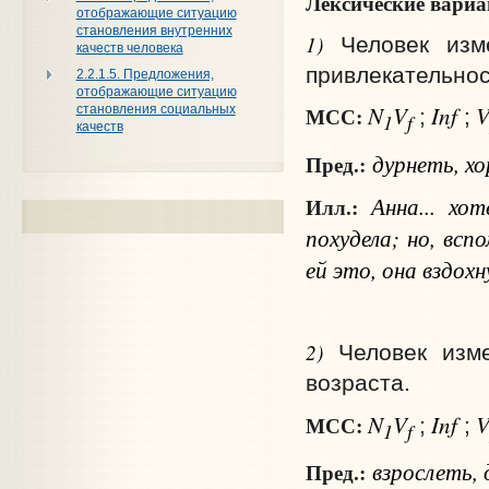
Лексические вари
отображающие ситуацию
становления внутренних
1)
Человек изм
качеств человека
привлекательнос
2.2.1.5. Предложения,
отображающие ситуацию
N
V
Inf
становления социальных
МСС:
;
;
1
f
качеств
дурнеть, х
Пред.:
Анна... хот
Илл.:
похудела; но, всп
ей это, она вздохн
2)
Человек изм
возраста.
N
V
Inf
МСС:
;
;
1
f
взрослеть, 
Пред.: