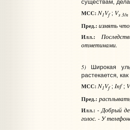
существам, дела
N
V
V
МСС:
;
1
f
s 3/n
измять
что
Пред.:
Последст
Илл.:
отметинами.
5)
Широкая ул
растекается, как
N
V
Inf
МСС:
;
;
1
f
расплывать
Пред.:
Добрый ден
Илл.:
-
голос. - У телефо