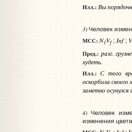
Вы порядочно
Илл.:
3)
Человек измен
N
V
Inf
МСС:
;
;
1
f
разг.
грузн
Пред.:
худеть.
С того вре
Илл.:
оскорбила своего
заметно осунулся 
4)
Человек изм
изменения цвета
N
V
Inf