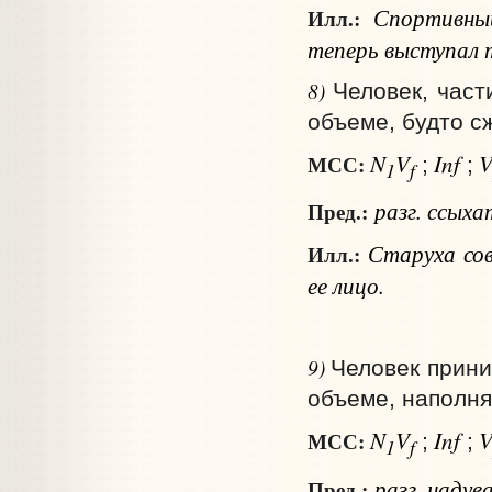
Спортивны
Илл.:
теперь выступал т
8)
Человек, част
объеме, будто с
N
V
Inf
МСС:
;
;
1
f
разг.
ссыхат
Пред.:
Старуха сов
Илл.:
ее лицо.
9)
Человек прини
объеме, наполня
N
V
Inf
МСС:
;
;
1
f
разг.
надув
Пред.: