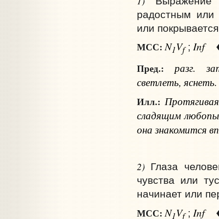
1)
Выражение 
радостным или 
или покрывается
N
V
Inf
МСС:
;
1
f
разг.
зату
Пред.:
светлеть, яснеть.
Протягивая
Илл.:
сладящим любопыт
она знакомится в
2)
Глаза челове
чувства или тус
начинает или пер
N
V
Inf
МСС:
;
1
f