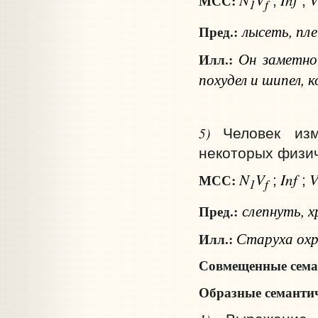
МСС:
;
;
1
f
лысеть, пле
Пред.:
Он заметно 
Илл.:
похудел и шипел, 
5)
Человек из
некоторых физич
N
V
Inf
МСС:
;
;
1
f
слепнуть, х
Пред.:
Старуха охро
Илл.:
Совмещенные сема
Образные семантич