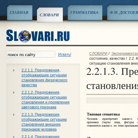
ГЛАВНАЯ
ГРАММАТИКА
Ф.М. ДОСТОЕ
СЛОВАРИ
СЛОВАРИ
/
Эксперименталь
Искать!
состояние, качество
/
2.2.
ситуацию становления вне
2.2.1.3. П
2.2.1.1. Предложения,
отображающие ситуацию
становления физического
становлени
качества
2.2.1.2. Предложения,
отображающие ситуацию
становления и проявления
цветового признака
Типовая семантика
2.2.1.3. Предложения,
Человек приобретает какие‑л. 
отображающие ситуацию
признаки (черты лица, фигуры и
становления внешних
становится каким‑л. по этим признакам
признаков человека
2.2.1.4. Предложения,