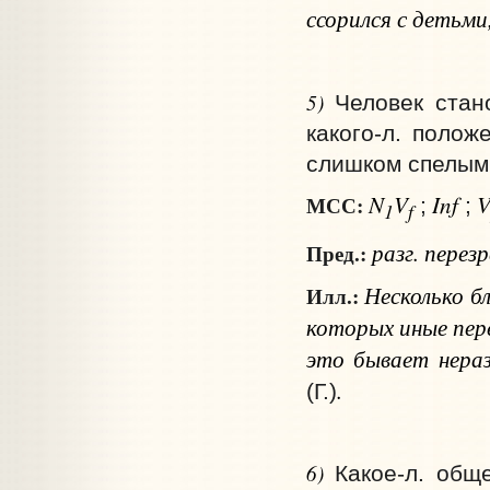
ссорился с детьми
5)
Человек стан
какого‑л. полож
слишком спелым,
N
V
Inf
МСС:
;
;
1
f
разг.
перезр
Пред.:
Несколько б
Илл.:
которых иные пер
это бывает нера
.
(Г.)
6)
Какое‑л. общ