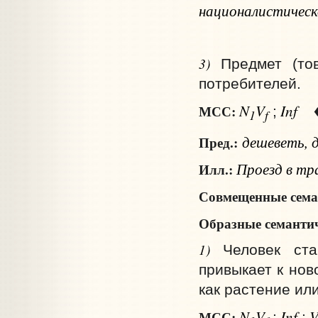
националистическ
3)
Предмет (то
потребителей.
N
V
Inf
МСС:
;
1
f
дешеветь, 
Пред.:
Проезд в тр
Илл.:
Совмещенные сема
Образные семантич
1)
Человек ста
привыкает к нов
как растение ил
N
V
Inf
МСС:
;
;