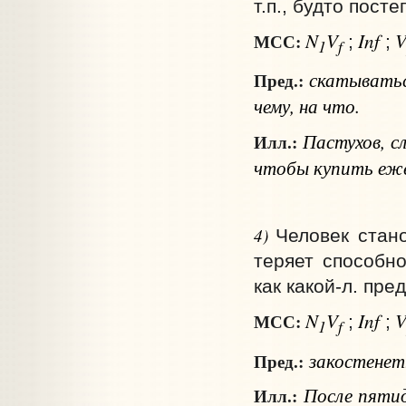
т.п., будто пост
N
V
Inf
МСС:
;
;
1
f
скатывать
Пред.:
чему,
на что
.
Пастухов, с
Илл.:
чтобы купить еже
4)
Человек стан
теряет способн
как какой‑л. пре
N
V
Inf
МСС:
;
;
1
f
закостене
Пред.:
После пятид
Илл.: