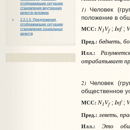
отображающие ситуацию
1)
Человек (гр
становления внутренних
качеств человека
положение в общ
2.2.1.5. Предложения,
отображающие ситуацию
N
V
Inf
МСС:
;
;
1
f
становления социальных
качеств
беднеть, б
Пред.:
Разумеется
Илл.:
отрабатывает пре
2)
Человек (гр
общественное ус
N
V
Inf
МСС:
;
;
1
f
леветь, пра
Пред.:
Это общес
Илл.: