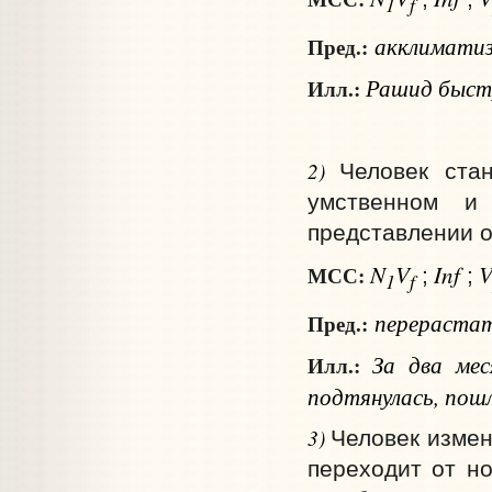
1
f
акклиматиз
Пред.:
Рашид быстр
Илл.:
2)
Человек ста
умственном и
представлении об
N
V
Inf
МСС:
;
;
1
f
перераста
Пред.:
За два мес
Илл.:
подтянулась, пош
3)
Человек измен
переходит от но