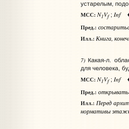
устарелым, подо
N
V
Inf
МСС:
;
1
f
состаритьс
Пред.:
Книга, конеч
Илл.:
7)
Какая‑л. обл
для человека, б
N
V
Inf
МСС:
;
1
f
открыватьс
Пред.:
Перед архи
Илл.:
нормативы этажн