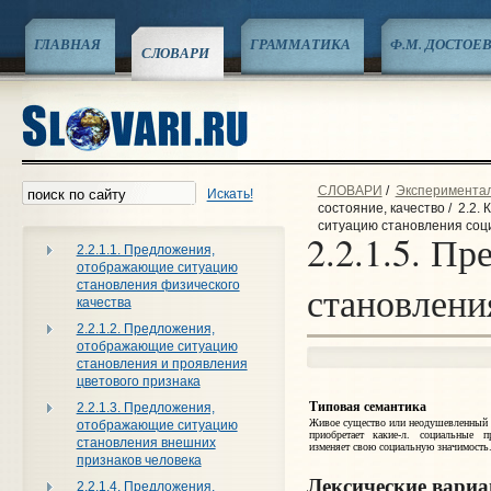
ГЛАВНАЯ
ГРАММАТИКА
Ф.М. ДОСТОЕ
СЛОВАРИ
СЛОВАРИ
/
Эксперименталь
Искать!
состояние, качество
/
2.2.
ситуацию становления соц
2.2.1.5. П
2.2.1.1. Предложения,
отображающие ситуацию
становления физического
становлени
качества
2.2.1.2. Предложения,
отображающие ситуацию
становления и проявления
цветового признака
Типовая семантика
2.2.1.3. Предложения,
Живое существо или неодушевленный 
отображающие ситуацию
приобретает какие‑л. социальные пр
становления внешних
изменяет свою социальную значимость
признаков человека
Лексические вари
2.2.1.4. Предложения,