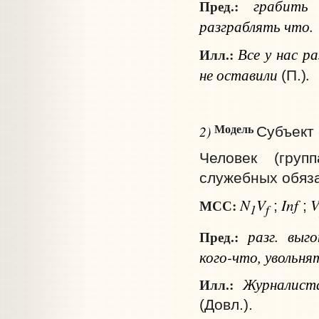
грабит
Пред.:
разграблять
что
.
Все у нас ра
Илл.:
не оставили
.
(П.)
Модель
2)
Субъект 
Человек (груп
служебных обяз
N
V
Inf
МСС:
;
;
1
f
разг.
выго
Пред.:
кого-что
, увольн
Журналиста
Илл.:
(Довл.).