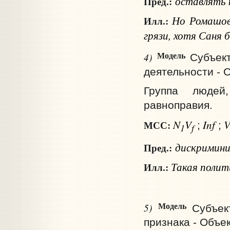
оставлять
Пред.:
Но Ромашов н
Илл.:
грязи, хотя Саня б
Модель
4)
Субъек
деятельности - 
Группа людей,
равноправия.
N
V
Inf
МСС:
;
;
1
f
дискримин
Пред.:
Такая полит
Илл.:
Модель
5)
Субъек
признака - Объе