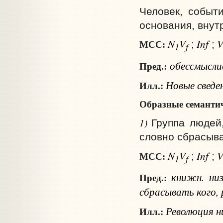
Человек, событи
основания, внут
N
V
Inf
МСС:
;
;
1
f
обессмысл
Пред.:
Новые сведен
Илл.:
Образные семантич
1)
Группа людей,
словно сбрасыва
N
V
Inf
МСС:
;
;
1
f
книжн.
ни
Пред.:
сбрасывать
кого
,
Революция ни
Илл.: