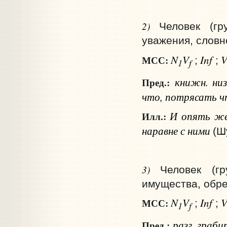
2)
Человек (гр
уважения, словн
N
V
Inf
МСС:
;
;
1
f
книжн.
ни
Пред.:
что
, потрясать
ч
И опять же:
Илл.:
наравне с ними
(Ш
3)
Человек (гр
имущества, обр
N
V
Inf
МСС:
;
;
1
f
разг.
граби
Пред.: