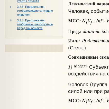
утраты объекта
Лексический вариа
3.2.6. Предложения,
Человек, событие
отображающие ситуацию
лишения
N
V
Inf
МСС:
;
;
3.2.7. Предложения,
1
f
отображающие ситуацию
передачи объекта
лишать
ко
Пред.:
Родственник
Илл.:
.
(Солж.)
Совмещенные сема
Модель
1)
Субъект
воздействия на 
Человек (группа
силой или при р
N
V
Inf
МСС:
;
;
1
f