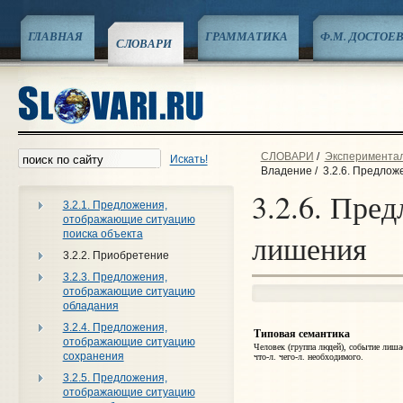
ГЛАВНАЯ
ГРАММАТИКА
Ф.М. ДОСТОЕ
СЛОВАРИ
СЛОВАРИ
/
Эксперименталь
Искать!
Владение
/
3.2.6. Предло
3.2.6. Пре
3.2.1. Предложения,
отображающие ситуацию
поиска объекта
лишения
3.2.2. Приобретение
3.2.3. Предложения,
отображающие ситуацию
обладания
3.2.4. Предложения,
Типовая семантика
отображающие ситуацию
Человек (группа людей), событие лишае
сохранения
что‑л. чего‑л. необходимого.
3.2.5. Предложения,
отображающие ситуацию