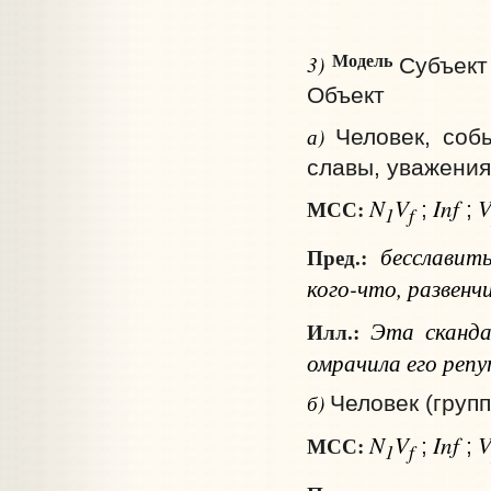
Модель
3)
Субъект
Объект
а)
Человек, соб
славы, уважения
N
V
Inf
МСС:
;
;
1
f
бесслави
Пред.:
кого-что
, развен
Эта скандал
Илл.:
омрачила его реп
б)
Человек (груп
N
V
Inf
МСС:
;
;
1
f