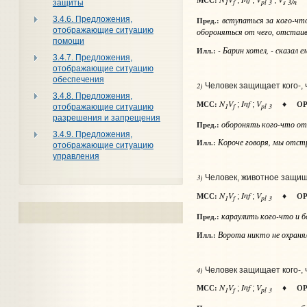
МСС:
;
;
;
1
f
pl 3
s 3/n
защиты
3.4.6. Предложения,
вступаться
за кого-чт
Пред.:
отображающие ситуацию
обороняться
от чего
, отстаи
помощи
- Барин хотел, - сказал 
Илл.:
3.4.7. Предложения,
отображающие ситуацию
обеспечения
2)
Человек защищает кого-, ч
3.4.8. Предложения,
N
V
Inf
V
МСС:
ОР
;
;
♦
1
f
pl 3
отображающие ситуацию
разрешения и запрещения
оборонять
кого-что от
Пред.:
3.4.9. Предложения,
Короче говоря, мы отстр
Илл.:
отображающие ситуацию
управления
3)
Человек, животное защища
N
V
Inf
V
МСС:
ОР
;
;
♦
1
f
pl 3
караулить
кого-что и б
Пред.:
Ворота никто не охранял
Илл.:
4)
Человек защищает кого-,
N
V
Inf
V
МСС:
ОР
;
;
♦
1
f
pl 3