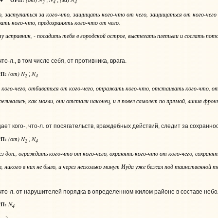
ОРП:
♦
;
;
2
4
4
о
, заступаться
за кого-что
, защищать
кого-что от чего
, защищаться
от кого-чего 
вать
кого-что
, предохранять
кого-что от чего
.
ему исправник, - посадить тебя в городской острог, выстегать плетьми и сослать пот
то‑л., в том числе себя, от противника, врага.
(от) N
N
П:
;
2
4
 кого-чего
, отбиваться
от кого-чего
, отражать
кого-что
, отстаивать
кого-что
, о
еливались, как могли, они отстали наконец, и я повел самолет по прямой, линия фро
ет кого-, что‑л. от посягательств, враждебных действий, следит за сохранност
(от) N
N
П:
;
2
4
ез доп.
, ограждать
кого-что от кого-чего
, охранять
кого-что от кого-чего
, сохраня
, никого в них не было, и через несколько минут Иуда уже бежал под таинственной 
 что‑л. от нарушителей порядка в определенном жилом районе в составе неб
N
П:
4