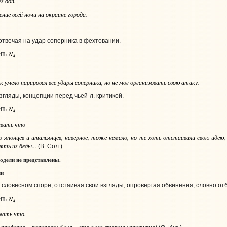
з доп.
ие всей ночи на окраине города.
отвечая на удар соперника в фехтовании.
N
П:
4
умело парировал все удары соперника, но не мог организовать свою атаку.
гляды, концепции перед чьей‑л. критикой.
N
П:
4
ивать
что
о японцев и итальянцев, наверное, тоже немало, но те хоть отстаивали свою идею,
ять из беды...
(В. Сол.)
одели
не представлены.
ли
словесном споре, отстаивая свои взгляды, опровергая обвинения, словно от
N
П:
4
овать
что
.