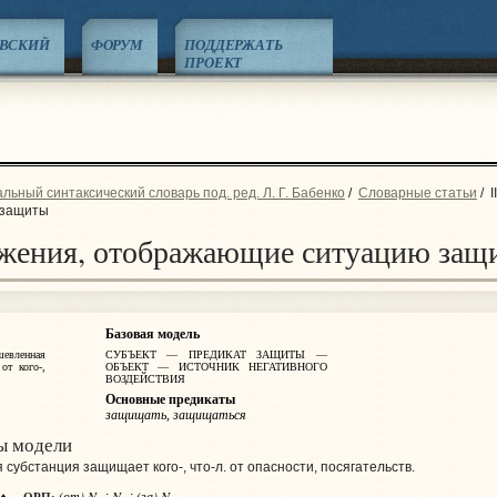
ЕВСКИЙ
ФОРУМ
ПОДДЕРЖАТЬ
ПРОЕКТ
ьный синтаксический словарь под. ред. Л. Г. Бабенко
/
Словарные статьи
/
I
 защиты
ложения, отображающие ситуацию защ
Базовая модель
вленная
СУБЪЕКТ — ПРЕДИКАТ ЗАЩИТЫ —
от кого-,
ОБЪЕКТ — ИСТОЧНИК НЕГАТИВНОГО
ВОЗДЕЙСТВИЯ
Основные предикаты
защищать, защищаться
ы модели
субстанция защищает кого-, что‑л. от опасности, посягательств.
(от) N
N
(за) N