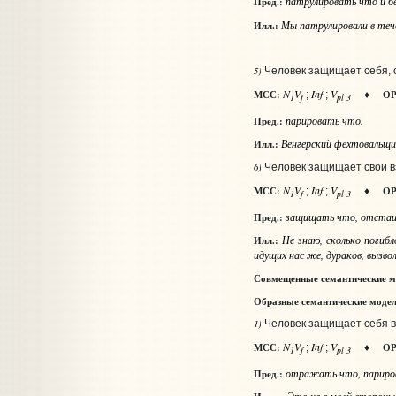
патрулировать
что и бе
Пред.:
Мы патрулировали в течен
Илл.:
5)
Человек защищает себя, 
N
V
Inf
V
МСС:
ОР
;
;
♦
1
f
pl 3
парировать
что
.
Пред.:
Венгерский фехтовальщик 
Илл.:
6)
Человек защищает свои вз
N
V
Inf
V
МСС:
ОР
;
;
♦
1
f
pl 3
защищать
что
, отста
Пред.:
Не знаю, сколько погибл
Илл.:
идущих нас же, дураков, вызвол
Совмещенные семантические м
Образные семантические моде
1)
Человек защищает себя в 
N
V
Inf
V
МСС:
ОР
;
;
♦
1
f
pl 3
отражать
что
, парир
Пред.: