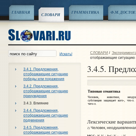
ГЛАВНАЯ
ГРАММАТИКА
Ф.М. ДОСТО
СЛОВАРИ
СЛОВАРИ
/
Экспериментал
Искать!
отображающие ситуацию
3.4.5. Пред
3.4.1. Предложения,
отображающие ситуацию
победы или поражения
3.4.2. Предложения,
отображающие ситуацию
Типовая семантика
принуждения
Человек, животное, неодуше
субстанция защищает кого-, что‑л. 
3.4.3. Влияние
чего‑л.
3.4.4. Предложения,
отображающие ситуацию
Лексические вариант
подчинения
3.4.5. Предложения,
1)
Человек, неодушевленная 
отображающие ситуацию
N
V
Inf
V
V