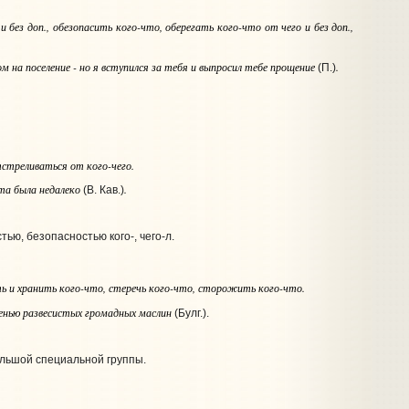
и без доп.
, обезопасить
кого-что
, оберегать
кого-что от чего и без доп.
,
ом на поселение - но я вступился за тебя и выпросил тебе прощение
.
(П.)
тстреливаться
от кого-чего
.
нта была недалеко
.
(В. Кав.)
ью, безопасностью кого-, чего‑л.
ть и хранить
кого-что
, стеречь
кого-что
, сторожить
кого-что
.
тенью развесистых громадных маслин
(Булг.).
ольшой специальной группы.