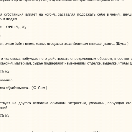
я субстанция влияет на кого‑л., заставляя подражать себе в чем‑л., внуш
гим людям.
N
N
ОРП:
♦
;
4
5
м
.
я, этот дядя в шляпе, никого не заразил своим деланным весельем, устал...
(Шукш.)
го человека, побуждает его действовать определенным образом, в соответ
 какой‑л. материал, сырье подвергают изменениям, отделке, выделке, чтобы 
N
П:
4
ого-что
.
лихо обрабатывали...
(Ю. Сем.)
ствует на другого человека обманом, хитростью, уловками, побуждая его 
ений.
N
П:
4
ою жаром пышущую душеньку этой сетью бесплотных ласок
.