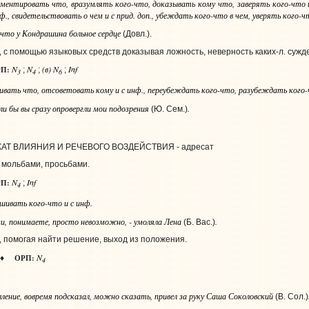
гументировать
что
, вразумлять
кого-что
, доказывать
кому что
, заверять
кого-что и
нф.
, свидетельствовать
о чем и с прид. доп.
, убеждать
кого-что в чем
, уверять
кого-чт
что у Кондрашина больное сердце
(Довл.).
., с помощью языковых средств доказывая ложность, неверность каких‑л. сужд
N
N
(в) N
Inf
П:
;
;
;
3
4
6
ривать
что
, отсоветовать
кому и с инф.
, переубеждать
кого-что
, разубеждать
кого-
ли бы вы сразу опровергли мои подозрения
.
(Ю. Сем.)
КАТ ВЛИЯНИЯ И РЕЧЕВОГО ВОЗДЕЙСТВИЯ - адресат
. мольбами, просьбами.
N
Inf
П:
;
4
ашивать
кого-что и с инф.
ки, понимаете, просто невозможно, - умоляла Лена
.
(Б. Вас.)
., помогая найти решение, выход из положения.
N
ОРП:
♦
4
ление, вовремя подсказал, можно сказать, привел за руку Саша Соколовский
(В. Сол.)