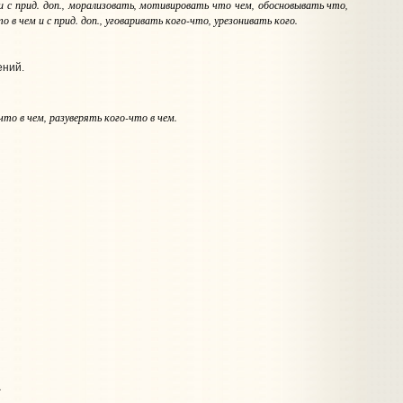
 с прид. доп.
, морализовать, мотивировать
что чем
, обосновывать
что
,
о в чем и с прид. доп.
, уговаривать
кого-что
, урезонивать
кого
.
ений.
что в чем
, разуверять
кого-что в чем
.
.