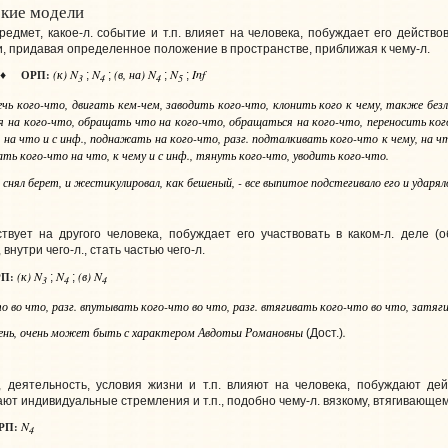
кие модели
предмет, какое‑л. событие и т.п. влияет на человека, побуждает его действ
 придавая определенное положение в пространстве, приближая к чему‑л.
(к) N
N
(в, на) N
N
Inf
ОРП:
♦
;
;
;
;
3
4
4
5
лечь
кого-что
, двигать
кем-чем
, заводить
кого-что
, клонить
кого
к чему, также безл
ся
на кого-что
, обращать
что
на кого-что
, обращаться
на кого-что
, переносить
ког
 на что и с инф.
, поднажать
на кого-что
,
разг.
подталкивать
кого-что
к чему, на ч
кать
кого-что на что
,
к чему и с инф.
, тянуть
кого-что
, уводить
кого-что
.
снял берет, и жестикулировал, как бешеный, - все выпитое подстегивало его и ударяло в
ствует на другого человека, побуждает его участвовать в каком‑л. деле (
 внутри чего‑л., стать частью чего‑л.
(к) N
N
(в) N
П:
;
;
3
4
4
то во что
,
разг.
впутывать
кого-что во что
,
разг.
втягивать
кого-что
во что
, затяг
чень, очень может быть с характером Авдотьи Романовны
.
(Дост.)
а, деятельность, условия жизни и т.п. влияют на человека, побуждают д
ют индивидуальные стремления и т.п., подобно чему‑л. вязкому, втягивающе
N
РП:
4