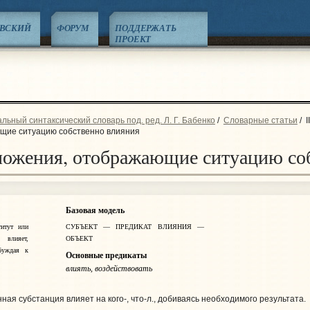
ЕВСКИЙ
ФОРУМ
ПОДДЕРЖАТЬ
ПРОЕКТ
ьный синтаксический словарь под. ред. Л. Г. Бабенко
/
Словарные статьи
/
I
щие ситуацию собственно влияния
дложения, отображающие ситуацию со
Базовая модель
итут или
СУБЪЕКТ — ПРЕДИКАТ ВЛИЯНИЯ —
влияет,
ОБЪЕКТ
обуждая к
Основные предикаты
влиять, воздействовать
ая субстанция влияет на кого-, что‑л., добиваясь необходимого результата.