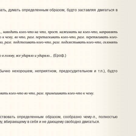
овать, думать определенным образом, будто заставляя двигаться в
.
, наводить
кого-что на что
,
прост.
нажимать
на кого-что
, направлять
о
к чему, во что
,
разг.
перетаскивать
кого-что
,
разг.
перетягивать
кого-
то
,
разг.
подстегивать
кого-что
,
разг.
подхлестывать
кого-что
, склонять
 голову, все ударяло и ударяло...
(Ероф.)
обычно нехорошем, неприятном, предосудительном и т.п.), будто
ивать
кого-что во что
,
разг.
примешивать
кого-что
к чему
.
ействовать определенным образом, сообразно чему‑л., полностью
му, вбирающему в себя и не дающему свободно двигаться.