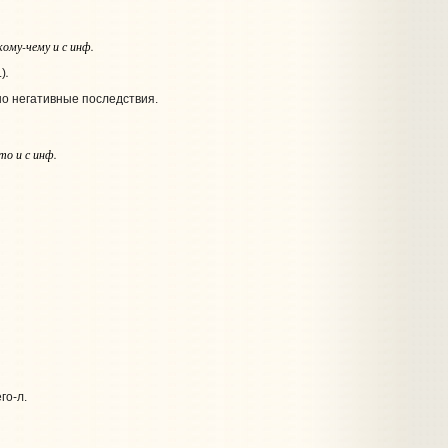
кому-чему и с инф.
.
.)
но негативные последствия.
то и с инф.
го‑л.