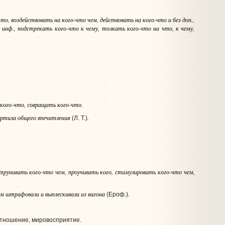
что
, воздействовать
на кого-что чем
, действовать
на кого-что и без доп.
,
 инф.
, подстрекать
кого-что к чему
, толкать
кого-что на что, к чему
,
кого-что
, совращать
кого-что
.
спортила общего впечатления
.
(Л. Т.)
струнивать
кого-что чем
, проучивать
кого
, стимулировать
кого-что чем
,
отом штрафовали и выплескивали из вагона
.
(Ероф.)
отношение, мировосприятие.