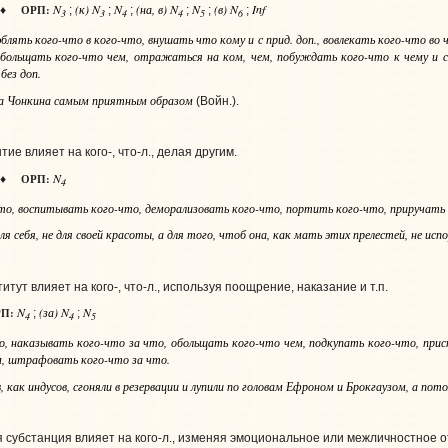
N
(к) N
N
(на, в) N
N
(в) N
Inf
ОРП:
♦
;
;
;
;
;
;
3
3
4
4
5
6
люблять
кого-что в кого-что
, внушать
что кому и с прид. доп.
, вовлекать
кого-что во 
обольщать
кого-что чем
, отражаться
на ком, чем
, побуждать
кого-что к чему и с
без доп.
на Чонкина самым приятным образом
(Войн.).
тие влияет на кого-, что‑л., делая другим.
N
ОРП:
♦
4
то
, воспитывать
кого-что
, деморализовать
кого-что
, портить
кого-что
, приручать
для себя, не для своей красоты, а для того, чтоб она, как мать этих прелестей, не и
тут влияет на кого-, что‑л., используя поощрение, наказание и т.п.
N
(за) N
N
П:
;
;
4
4
5
о
, наказывать
кого-что за что
, обольщать
кого-что чем
, подкупать
кого-что
, при
м
, штрафовать
кого-что за что
.
в, как индусов, сгоняли в резервации и лупили по головам Ефроном и Брокгаузом, а п
 субстанция влияет на кого‑л., изменяя эмоциональное или межличностное 