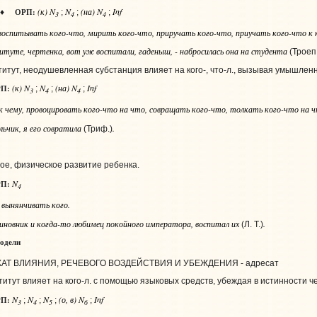
(к) N
N
(на) N
Inf
ОРП:
♦
;
;
;
3
4
4
 воспитывать
кого-что
, мирить
кого-что
, приручать
кого-что
, приучать
кого-что к 
итуте, чертенка, вот уж воспитали, гаденыш, - набросилась она на студента
(Троеп
итут, неодушевленная субстанция влияет на кого-, что‑л., вызывая умышлен
(к) N
N
(на) N
Inf
П:
;
;
;
3
4
4
к чему
, провоцировать
кого-что на что
, совращать
кого-что
, толкать
кого-что на ч
ьчик, я его совратила
.
(Триф.)
ое, физическое развитие ребенка.
N
П:
4
, вынянчивать
кого
.
новник и когда-то любимец покойного императора, воспитал их
.
(Л. Т.)
одели
КАТ ВЛИЯНИЯ, РЕЧЕВОГО ВОЗДЕЙСТВИЯ И УБЕЖДЕНИЯ - адресат
итут влияет на кого‑л. с помощью языковых средств, убеждая в истинности че
N
N
N
(о, в) N
Inf
П:
;
;
;
;
3
4
5
6