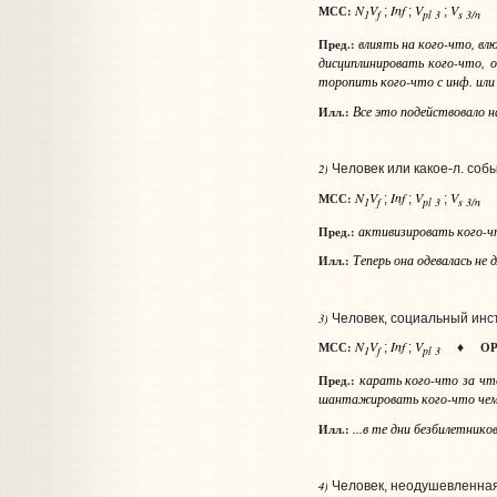
N
V
Inf
V
V
МСС:
;
;
;
1
f
pl 3
s 3/n
влиять
на кого-что
, в
Пред.:
дисциплинировать
кого-что
, 
торопить
кого-что с инф. или 
Все это подействовало 
Илл.:
2)
Человек или какое‑л. собы
N
V
Inf
V
V
МСС:
;
;
;
1
f
pl 3
s 3/n
активизировать
кого-ч
Пред.:
Теперь она одевалась не 
Илл.:
3)
Человек, социальный инсти
N
V
Inf
V
МСС:
ОР
;
;
♦
1
f
pl 3
карать
кого-что за чт
Пред.:
шантажировать
кого-что че
...в те дни безбилетнико
Илл.:
4)
Человек, неодушевленная