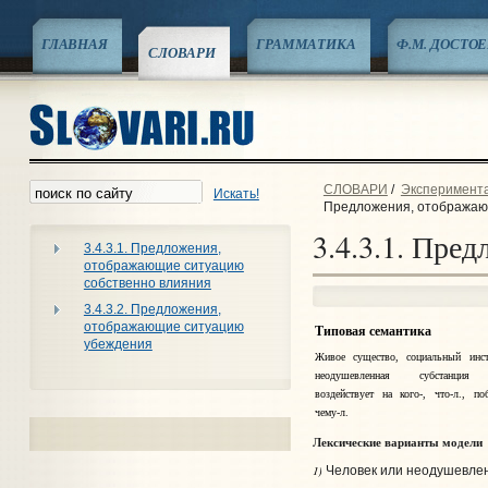
ГЛАВНАЯ
ГРАММАТИКА
Ф.М. ДОСТО
СЛОВАРИ
СЛОВАРИ
/
Экспериментал
Искать!
Предложения, отображаю
3.4.3.1. Пре
3.4.3.1. Предложения,
отображающие ситуацию
собственно влияния
3.4.3.2. Предложения,
отображающие ситуацию
Типовая семантика
убеждения
Живое существо, социальный инст
неодушевленная субстанция 
воздействует на кого-, что‑л., п
чему‑л.
Лексические варианты модели
1)
Человек или неодушевленн