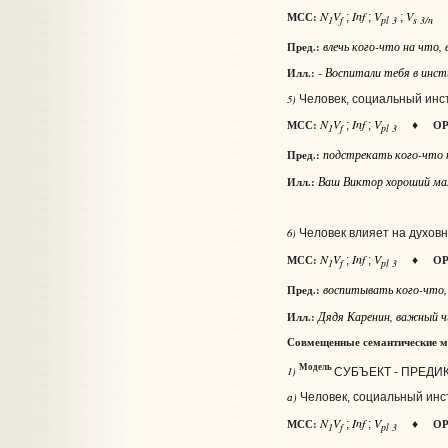
N
V
Inf
V
V
МСС:
;
;
;
1
f
pl 3
s 3/n
влечь
кого-что на что
,
Пред.:
- Воспитали тебя в инст
Илл.:
5)
Человек, социальный инст
N
V
Inf
V
МСС:
ОР
;
;
♦
1
f
pl 3
подстрекать
кого-что 
Пред.:
Ваш Виктор хороший мал
Илл.:
6)
Человек влияет на духовн
N
V
Inf
V
МСС:
ОР
;
;
♦
1
f
pl 3
воспитывать
кого-что
Пред.:
Дядя Каренин, важный чи
Илл.:
Совмещенные семантические м
Модель
1)
СУБЪЕКТ - ПРЕДИ
а)
Человек, социальный инст
N
V
Inf
V
МСС:
ОР
;
;
♦
1
f
pl 3