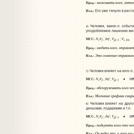
засасывать
кого
, затя
Пред.:
Илл.:
Его уже тянуло в рест
4)
Человек, какое‑л. событ
уподобляемое лишению жиз
N
V
Inf
V
V
МСС:
;
;
;
1
f
pl 3
s 3/n
заедать
кого
, отравля
Пред.:
Это сомнение отравляло
Илл.:
5)
Человек влияет на кого‑л
N
V
Inf
V
МСС:
ОР
;
;
♦
1
f
pl 3
обезоруживать
кого
че
Пред.:
Молчание графини смирил
Илл.:
6)
Человек влияет на друго
деньгами, подарками и т.п.
N
V
Inf
V
МСС:
ОР
;
;
♦
1
f
pl 3
подкупать
кого-что че
Пред.:
Он видел это, и лицо ег
Илл.: