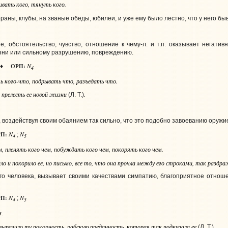
гивать
кого
, тянуть
кого
.
ораны, клубы, на званые обеды, юбилеи, и уже ему было лестно, что у него б
ие, обстоятельство, чувство, отношение к чему‑л. и т.п. оказывает негатив
ни или сильному разрушению, повреждению.
N
ОРП:
♦
4
ть
кого-что
, подрывать
что
, разъедать
что
.
 прелесть ее новой жизни
.
(Л. Т.)
., воздействуя своим обаянием так сильно, что это подобно завоеванию оружи
N
N
П:
;
4
5
м
, пленять
кого
чем
, побуждать
кого
чем
, покорять
кого
чем
.
о и покорило ее, но письмо, все то, что она прочла между его строками, так раздра
го человека, вызывает своими качествами симпатию, благоприятное отноше
N
N
П:
;
4
5
м
.
о выразило ту покорность, рабскую преданность, которая так подкупала ее
.
(Л. Т.)