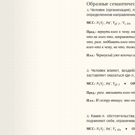
Образные семантичес
1)
Человек (организация), 
определенном направлении,
N
V
Inf
V
V
МСС:
;
;
;
1
f
pl 3
s 3/n
вернуть
кого
к чему
, в
Пред.:
что
на кого-что
, направлять
что
,
разг.
подбивать
кого-что
кого-что
к чему, на что
, тол
Черноусый уже вскочил и 
Илл.:
2)
Человек влияет, воздей
заставляет оказаться где‑л.,
N
V
Inf
V
МСС:
ОР
;
;
♦
1
f
pl 3
разг.
ввязывать
кого-ч
Пред.:
И сестру втянул; это о
Илл.:
3)
Какие‑л. обстоятельств
подчиняют себе, ограничива
N
V
Inf
V
МСС:
О
;
;
♦
1
f
s 3/n