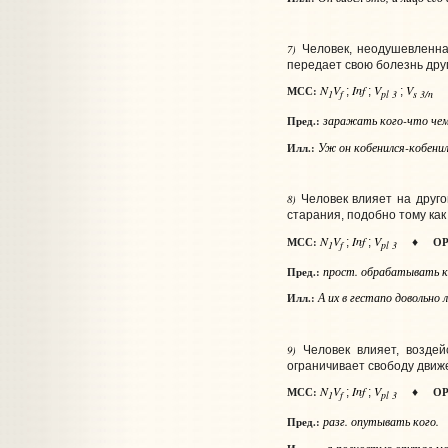
7)
Человек, неодушевленна
передает свою болезнь дру
N
V
Inf
V
V
МСС:
;
;
;
1
f
pl 3
s 3/n
заражать
кого-что че
Пред.:
Уж он кобенился-кобенилс
Илл.:
8)
Человек влияет на друго
старания, подобно тому как
N
V
Inf
V
МСС:
ОР
;
;
♦
1
f
pl 3
прост.
обрабатывать
к
Пред.:
А их в гестапо довольно 
Илл.:
9)
Человек влияет, воздей
ограничивает свободу движ
N
V
Inf
V
МСС:
ОР
;
;
♦
1
f
pl 3
разг.
опутывать
кого
.
Пред.:
я полностью опутал м