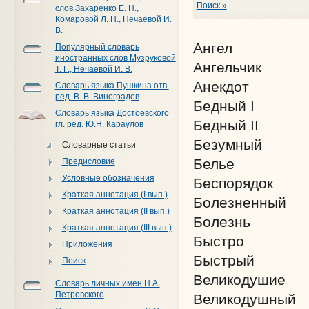
Поиск »
слов Захаренко Е. Н.,
Комаровой Л. Н., Нечаевой И.
В.
Ангел
Популярный словарь
иностранных слов Музруковой
Ангельчик
Т. Г., Нечаевой И. В.
Анекдот
Словарь языка Пушкина отв.
ред. В. В. Виноградов
Бедный I
Словарь языка Достоевского
Бедный II
гл. ред. Ю.Н. Караулов
Безумный
Словарные статьи
Белье
Предисловие
Условные обозначения
Беспорядок
Краткая аннотация (I вып.)
Болезненный
Краткая аннотация (II вып.)
Болезнь
Краткая аннотация (III вып.)
Быстро
Приложения
Быстрый
Поиск
Великодушие
Словарь личных имен Н.А.
Петровского
Великодушный