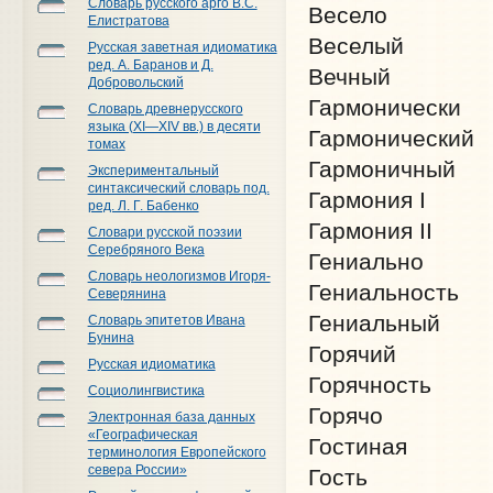
Словарь русского арго В.С.
Весело
Елистратова
Веселый
Русская заветная идиоматика
ред. А. Баранов и Д.
Вечный
Добровольский
Гармонически
Словарь древнерусского
языка (XI—XIV вв.) в десяти
Гармонический
томах
Гармоничный
Экспериментальный
синтаксический словарь под.
Гармония I
ред. Л. Г. Бабенко
Гармония II
Словари русской поэзии
Серебряного Века
Гениально
Словарь неологизмов Игоря-
Гениальность
Северянина
Гениальный
Словарь эпитетов Ивана
Бунина
Горячий
Русская идиоматика
Горячность
Социолингвистика
Горячо
Электронная база данных
«Географическая
Гостиная
терминология Европейского
севера России»
Гость