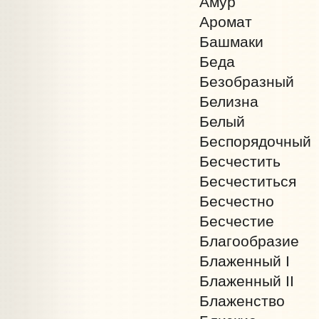
Амур
Аромат
Башмаки
Беда
Безобразный
Белизна
Белый
Беспорядочный
Бесчестить
Бесчеститься
Бесчестно
Бесчестие
Благообразие
Блаженный I
Блаженный II
Блаженство