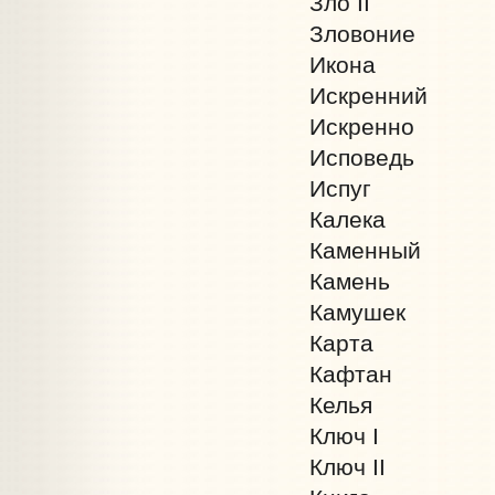
Зло II
Зловоние
Икона
Искренний
Искренно
Исповедь
Испуг
Калека
Каменный
Камень
Камушек
Карта
Кафтан
Келья
Ключ I
Ключ II