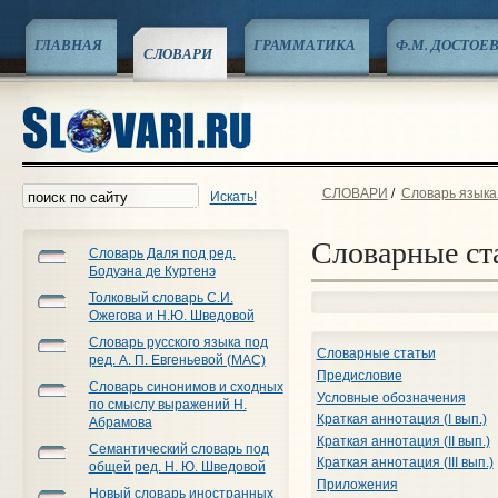
ГЛАВНАЯ
ГРАММАТИКА
Ф.М. ДОСТОЕ
СЛОВАРИ
СЛОВАРИ
/
Словарь языка 
Искать!
Словарные ст
Словарь Даля под ред.
Бодуэна де Куртенэ
Толковый словарь С.И.
Ожегова и Н.Ю. Шведовой
Словарь русского языка под
Словарные статьи
ред. А. П. Евгеньевой (МАС)
Предисловие
Словарь синонимов и сходных
Условные обозначения
по смыслу выражений Н.
Краткая аннотация (I вып.)
Абрамова
Краткая аннотация (II вып.)
Семантический словарь под
Краткая аннотация (III вып.)
общей ред. Н. Ю. Шведовой
Приложения
Новый словарь иностранных