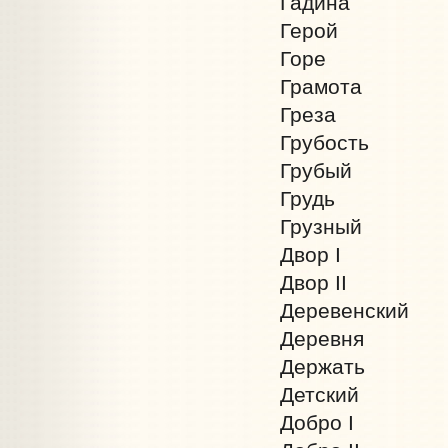
Гадина
Герой
Горе
Грамота
Греза
Грубость
Грубый
Грудь
Грузный
Двор I
Двор II
Деревенский
Деревня
Держать
Детский
Добро I