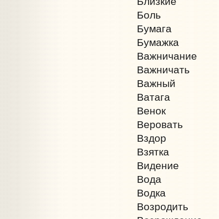
Близкие
Боль
Бумага
Бумажка
Важничание
Важничать
Важный
Ватага
Венок
Веровать
Вздор
Взятка
Видeние
Вода
Водка
Возродить