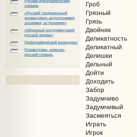
Русский идеографический
Гроб
словарь
Грязный
«Русский традиционный
ономастикон: антропонимия,
Грязь
зоонимия, астронимия»
Двойник
«Образный инструментарий
русской лирики»
Деликатность
Орфографический конкорданс
Деликатный
Гельветизмы: немецко-
Делишки
русский словарь
Дельный
Дойти
Доходить
Забор
Задумчиво
Задумчивый
Засмеяться
Играть
Игрок