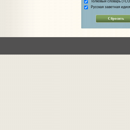
Толковый словарь (ТС
Русская заветная идио
Сбросить