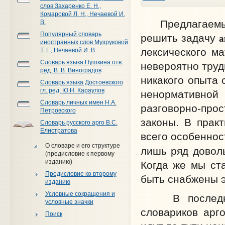
слов Захаренко Е. Н.,
Комаровой Л. Н., Нечаевой И.
Предлагаемый 
В.
Популярный словарь
а
решить задачу
иностранных слов Музруковой
лексического м
Т. Г., Нечаевой И. В.
Словарь языка Пушкина отв.
невероятно труд
ред. В. В. Виноградов
никакого опыта 
Словарь языка Достоевского
гл. ред. Ю.Н. Караулов
ненормативной 
Словарь личных имен Н.А.
разговорно-про
Петровского
законы. В прак
Словарь русского арго В.С.
Елистратова
всего особеннос
О словаре и его структуре
лишь ряд довол
(предисловие к первому
изданию)
Когда же мы ст
Предисловие ко второму
быть снабжены 
изданию
Условные сокращения и
В последние 
условные значки
словариков арго
Поиск