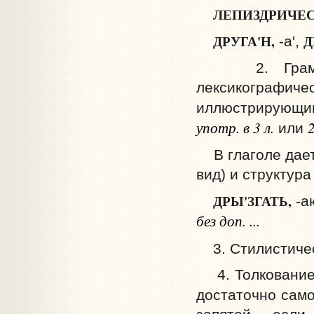
ЛЕПИЗДРИЧЕС
ДРУГА'Н,
Д
-а',
2. Граммати
лексикографич
иллюстрирующим
употр. в 3 л.
2
или
В глаголе дает
вид) и структура
ДРЫ'ЗГАТЬ,
-а
без доп. ...
3. Стилистичес
4. Толкование:
достаточно само