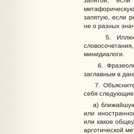
запятой, есл
метафорическую
запятую, если р
не о разных знач
5. Иллюстрац
словосочетани
минидиалоги.
6. Фразеологи
заглавным в дан
7. Объяснитель
себя следующие
а) ближайшую э
или иностранно
или какое общеу
арготической м