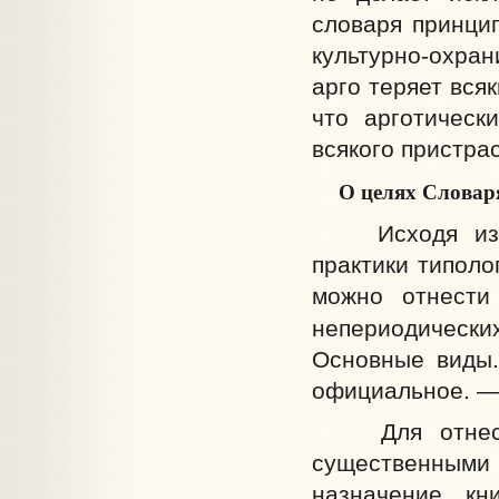
словаря принци
культурно-охра
арго теряет вся
что арготическ
всякого пристрас
О целях Словаря
Исходя из при
практики
типоло
можно отнести
непериодически
Основные виды.
официальное. — М
Для отнесени
существенными
назначение к