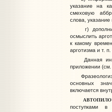
указание на ка
смеховую аббр
слова, указание
г) дополните
осмыслить аргот
к какому време
арготизма и т. п.
Данная инфор
приложении (см.
Фразеологизмы
основных знач
включается внутр
АВТОПИЛО'
поступками в