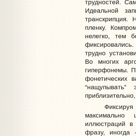
трудностей. Са
Идеальной за
транскрипция.
пленку. Компро
нелегко, тем 
фиксировались.
трудно установ
Во многих арг
гиперфонемы. П
фонетических в
“нащупывать”
приблизительно,
Фиксируя зву
максимально 
иллюстраций в 
фразу, иногда 