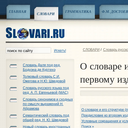
ГЛАВНАЯ
ГРАММАТИКА
Ф.М. ДОСТОЕ
СЛОВАРИ
СЛОВАРИ
/
Словарь русско
Искать!
О словаре и
Словарь Даля под ред.
Бодуэна де Куртенэ
первому из
Толковый словарь С.И.
Ожегова и Н.Ю. Шведовой
Словарь русского языка под
ред. А. П. Евгеньевой (МАС)
Словарь синонимов и сходных
по смыслу выражений Н.
Абрамова
О словаре и его структуре 
Семантический словарь под
Предисловие ко второму из
общей ред. Н. Ю. Шведовой
Условные сокращения и усл
Поиск »
Новый словарь иностранных