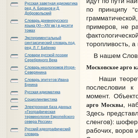
идут по пути на
Русская заветная идиоматика
по принципу “
ред. А. Баранов и Д.
Добровольский
грамматическ
Словарь древнерусского
примеров, не р
языка (XI—XIV вв.) в десяти
томах
фактологической
Экспериментальный
торопливость, а 
синтаксический словарь под.
ред. Л. Г. Бабенко
В нашем Словар
Словари русской поэзии
Серебряного Века
Московское арго к
Словарь неологизмов Игоря-
Северянина
Наши теоретич
Словарь эпитетов Ивана
Бунина
послесловии к
Русская идиоматика
момент. Объект
Социолингвистика
арго Москвы
, на
Электронная база данных
Здесь представл
«Географическая
терминология Европейского
сленгов): шофер
севера России»
рабочих, воров 
Русский идеографический
словарь