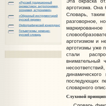
Эта окраска от
«Русский традиционный
арготизма. Она 
ономастикон: антропонимия,
зоонимия, астронимия»
Словарь, таки
«Образный инструментарий
русской лирики»
разговорное, н
Орфографический конкорданс
маркированно
Гельветизмы: немецко-
словообразова
русский словарь
арготизмом и н
арготизмы уже п
стали распр
внимательный 
несоответствий,
динамического
последующих п
словарного опис
Слуховой принцип
Словарь фиксир