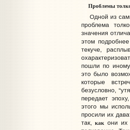
Проблемы толк
Одной из самых
проблема толко
значения отлича
этом подробнее
текуче, распл
охарактеризоват
пошли по иному
это было возмож
которые встре
безусловно, “ут
передает эпоху
этого мы испол
просили их дава
как
так,
они их 