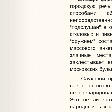
городскую речь
способами с
непосредственн
“подслушан” в 
столовых и пивн
“оружием” сост
массового анке
злачные мест
захлестывает в
московских буль
Слуховой прин
всего, он позво
не препарирова
Это не литера
народный язык