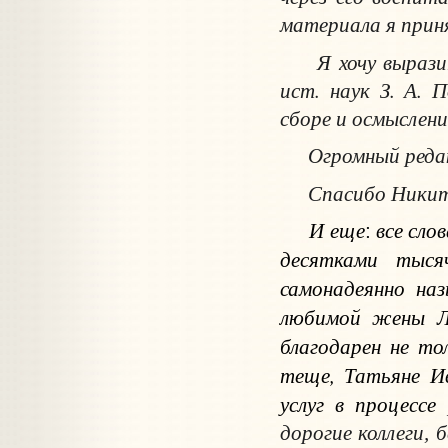
материала я приня
Я хочу выразить
ист. наук З. А. 
сборе и осмыслени
Огромный редакто
Спасибо Никите 
И еще
все сло
:
десятками тыся
самонадеянно на
любимой жены Ло
благодарен не то
теще, Татьяне И
услуг в процесс
дорогие коллеги,