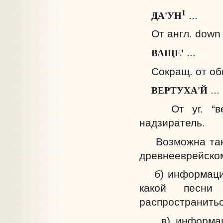
1
ДА'УН
...
От англ. down —
ВАЩЕ'
...
Сокращ. от общ
ВЕРТУХА'Й
...
От уг. “верт
надзиратель.
Возможна также
древнееврейском
б) информацию 
какой песни
распространитьс
в) информацию