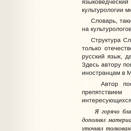
языковедческий 
культурологии м
Словарь, таким
на культурологов
Структура Слов
только отечест
русский язык, д
Здесь автору по
иностранцам в М
Автор постар
препятствием
интересующихся 
Я горячо бл
дополнял материа
уточнял толкован