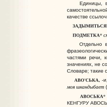
Единицы, вхо
самостоятельной
качестве ссылоч
ЗАДЫМИТЬС
с
ПОДМЕТКА*
Отдельно в ка
фразеологичес
частями речи, 
значениях, не с
Словаре; такие 
АВО'СЬКА,
-и
моя шкандыбает
(
АВОСЬКА
КЕНГУРУ АВОСЬ