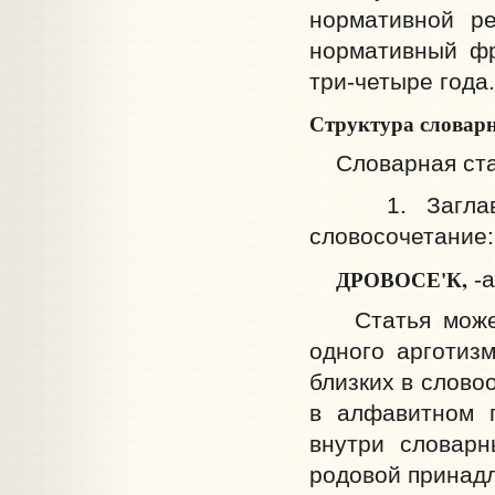
нормативной р
нормативный фр
три-четыре года.
Структура словарн
Словарная стат
1. Заглавное
словосочетание:
ДРОВОСЕ'К,
-а
Статья может 
одного арготизм
близких в слово
в алфавитном 
внутри словарн
родовой принадл