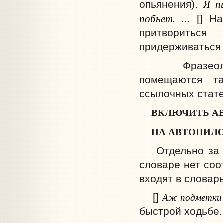
Я п
опьянения).
побьет.
... [] На
притвориться 
придерживаться 
Фразеологиз
помещаются т
ссылочных стате
ВКЛЮЧИТЬ А
НА АВТОПИЛ
Отдельно за р
словаре нет соо
входят в словар
Аж
подметки 
[]
быстрой ходьбе.