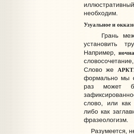
иллюстративн
необходим.
Узуальное и окказ
Грань между 
установить тр
ночн
Например,
словосочетание,
АРКТ
Слово же
формально мы с
раз может бы
зафиксированно
слово, или как
либо как заглав
фразеологизм.
Разумеется, не 