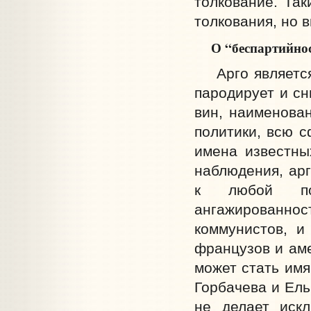
толкование. Так
толкования, но 
О “беспартийно
Арго является 
пародирует и сн
вин, наименован
политики, всю 
имена известны
наблюдения, ар
к любой пол
ангажированност
коммунистов, и
французов и аме
может стать имя
Горбачева и Ель
не делает искл