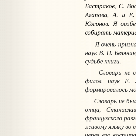
Бастраков, С. Во
Агапова, А. и Е.
Юлюнов. Я особе
собирать материа
Я очень признате
наук В. П. Беляни
судьбе книги.
Словарь не сост
филол. наук Е. 
формировалось мо
Словарь не был б
отца, Станисла
французского разг
живому языку во в
через его воспит