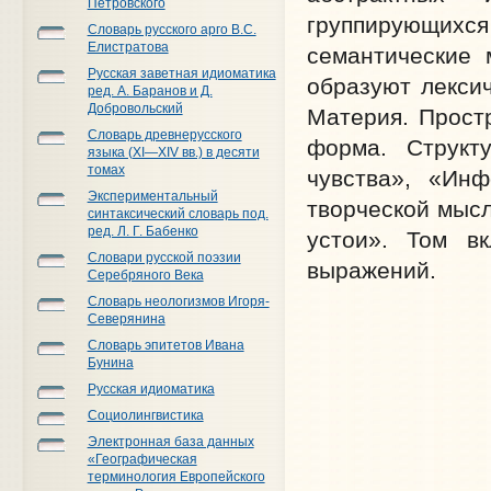
Петровского
группирующих
Словарь русского арго В.С.
Елистратова
семантические 
Русская заветная идиоматика
образуют лекси
ред. А. Баранов и Д.
Добровольский
Материя. Прост
Словарь древнерусского
форма. Структ
языка (XI—XIV вв.) в десяти
томах
чувства», «Инф
Экспериментальный
творческой мысл
синтаксический словарь под.
ред. Л. Г. Бабенко
устои». Том в
Словари русской поэзии
выражений.
Серебряного Века
Словарь неологизмов Игоря-
Северянина
Словарь эпитетов Ивана
Бунина
Русская идиоматика
Социолингвистика
Электронная база данных
«Географическая
терминология Европейского