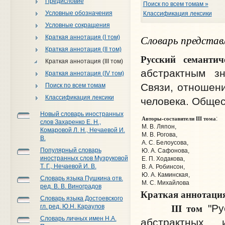
Предисловие
Поиск по всем томам »
Условные обозначения
Классификация лексики
Условные сокращения
Словарь представ
Краткая аннотация (I том)
Краткая аннотация (II том)
Русский семантич
Краткая аннотация (III том)
абстрактным зн
Краткая аннотация (IV том)
Связи, отношени
Поиск по всем томам
Классификация лексики
человека. Общест
Новый словарь иностранных
Авторы-составители III тома
:
слов Захаренко Е. Н.,
М. В. Ляпон,
Комаровой Л. Н., Нечаевой И.
М. В. Рогова,
В.
А. С. Белоусова,
Популярный словарь
Ю. А. Сафонова,
иностранных слов Музруковой
Е. П. Ходакова,
Т. Г., Нечаевой И. В.
В. А. Робинсон,
Ю. А. Каминская,
Словарь языка Пушкина отв.
М. С. Михайлова
ред. В. В. Виноградов
Краткая аннотаци
Словарь языка Достоевского
III том
"Ру
гл. ред. Ю.Н. Караулов
Словарь личных имен Н.А.
абстрактных 