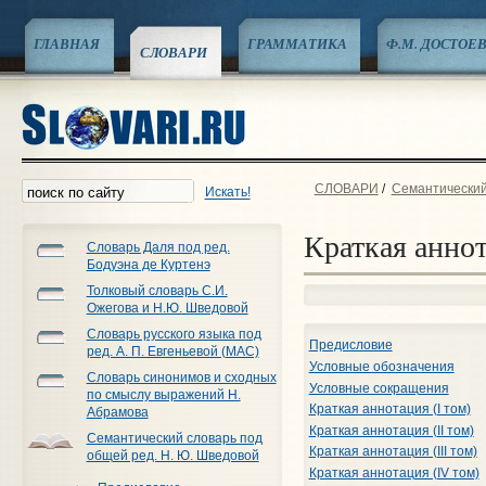
ГЛАВНАЯ
ГРАММАТИКА
Ф.М. ДОСТОЕ
СЛОВАРИ
СЛОВАРИ
/
Семантический
Искать!
Краткая аннот
Словарь Даля под ред.
Бодуэна де Куртенэ
Толковый словарь С.И.
Ожегова и Н.Ю. Шведовой
Словарь русского языка под
Предисловие
ред. А. П. Евгеньевой (МАС)
Условные обозначения
Словарь синонимов и сходных
Условные сокращения
по смыслу выражений Н.
Краткая аннотация (I том)
Абрамова
Краткая аннотация (II том)
Семантический словарь под
Краткая аннотация (III том)
общей ред. Н. Ю. Шведовой
Краткая аннотация (IV том)