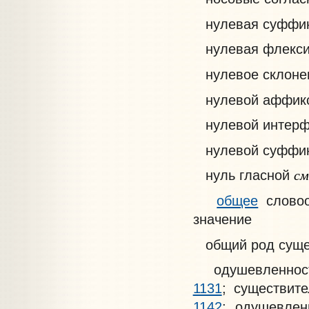
нулевая суффи
нулевая флекс
нулевое склоне
нулевой аффик
нулевой интер
нулевой суффи
см
нуль гласной
общее
словоо
значение
общий род суще
одушевленность
1131
; существит
1142
; одушевле