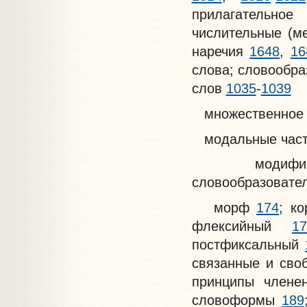
прилагательно
числительные (м
наречия
1648
,
16
слова; словообра
слов
1035
-
1039
множественное
модальные час
модификацио
словообразовате
морф
174
; к
флексийный
17
постфиксальный
связанные и св
принципы член
словоформы
189