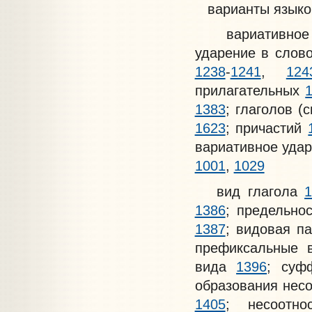
варианты языков
вариативное у
ударение в слов
1238
-
1241
,
124
прилагательных
1383
; глаголов 
1623
; причастий
вариативное уда
1001
,
1029
вид глагола
1386
; предельно
1387
; видовая п
префиксальные
вида
1396
; суф
образования нес
1405
; несоотн