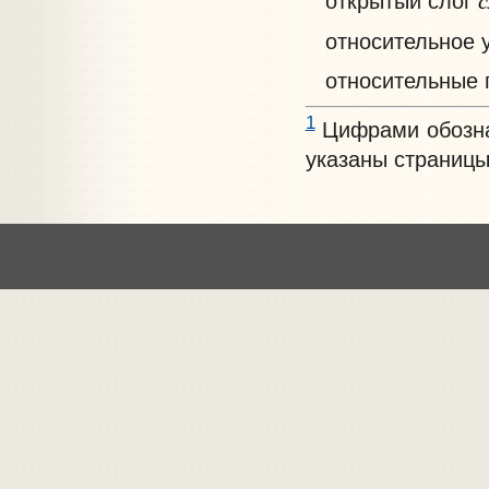
открытый слог
относительное 
относительные 
1
Цифрами обозна
указаны страницы