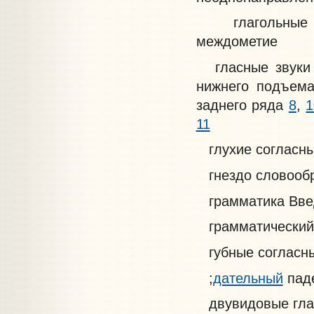
глагольные ме
междометие
гласные звук
нижнего подъе
заднего ряда
8
,
1
11
глухие согласн
гнездо словооб
грамматика Введ.
грамматический с
губные согласн
;
дательный
пад
двувидовые гл