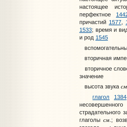
настоящее ист
перфектное
144
причастий
1577
,
1533
; время и в
и род
1545
вспомогательны
вторичная импе
вторичное слово
значение
см
высота звука
глагол
1384
несовершенног
страдательного 
см
глаголы
.; во