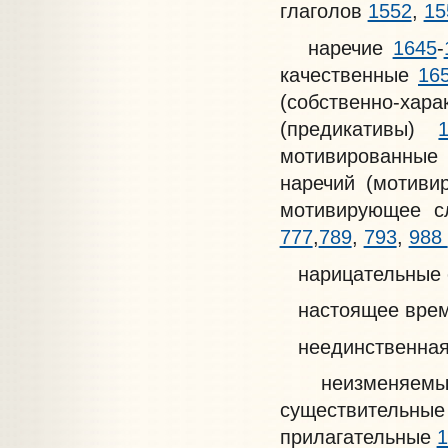
глаголов
1552
,
15
наречие
1645
-
качественные
16
(собственно-хар
(предикативы)
мотивированные
наречий (мотиви
мотивирующее 
777
,
789
,
793
,
988
нарицательные 
настоящее вре
неединственная
неизменяемые 
существитель
прилагательные
1