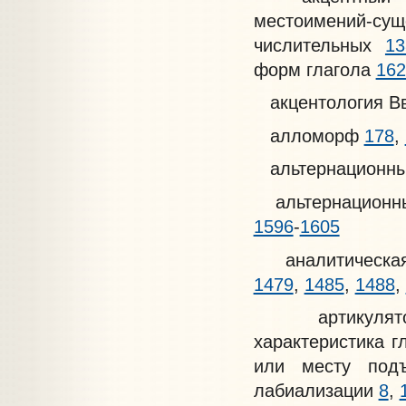
местоимений-с
числительных
13
форм глагола
162
акцентология Вве
алломорф
178
,
альтернационны
альтернационн
1596
-
1605
аналитическа
1479
,
1485
,
1488
,
артикуляторна
характеристика 
или месту по
лабиализации
8
,