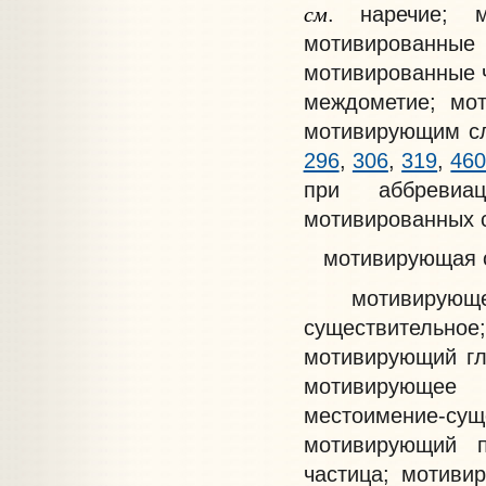
см
. наречие; 
мотивированны
мотивированные 
междометие; мот
мотивирующим с
296
,
306
,
319
,
46
при аббреви
мотивированных 
мотивирующая 
мотивирующе
существительное
мотивирующий г
мотивирующее
местоимение-с
мотивирующий 
частица; мотив