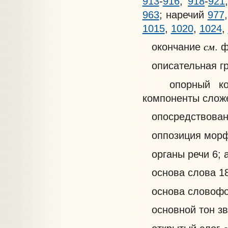
913
-
916
,
918
-
921
963
; наречий
977
1015
,
1020
,
1024
,
см
окончание
. 
описательная гра
опорный ком
компоненты сло
опосредствован
оппозиция морф
органы речи 6; 
основа слова 18
основа словофор
основной тон з