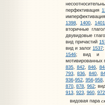
несоотносительн
перфективация
1
имперфективаци
1398
,
1400
,
140
вторичные глаг
двувидовые гла
вид причастий
15
вид и залог
1537
1546
; вид и
мотивированных г
835
,
842
,
846
,
84
793
,
836
,
840
,
8
936
-
952
,
956
-
958
870
,
878
,
962
; в
913
,
923
,
960
,
972
с
видовая пара