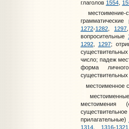
глаголов
1554
,
15
местоимение-с
грамматические
1272
-
1282
,
1297
вопросительные
1292
,
1297
; отр
существительны
число; падеж ме
форма лично
существительны
местоименное с
местоименные 
местоимения 
существительно
прилагательные)
1314
,
1316
-
1321