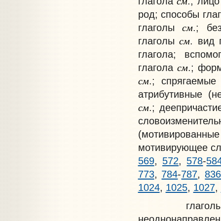
см
глагола
.; лиц
род; способы гла
см
глаголы
.; б
см
глаголы
. вид
глагола; вспом
см
глагола
.; фор
см
.; спрягаемы
атрибутивные (
см
.; деепричаст
словоизменител
(мотивирован
мотивирующее с
569
,
572
,
578
-
58
773
,
784
-
787
,
83
1024
,
1025
,
1027
,
глаголы дв
неоднонаправлен