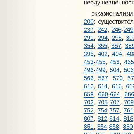
неодушевленност
окказионализм В
200
: существите
237
,
242
,
246
-
249
291
,
294
,
295
,
30
354
,
355
,
357
,
35
395
,
402
,
404
,
40
453
-
455
,
458
,
46
496
-
499
,
504
,
506
566
,
567
,
570
,
57
612
,
614
,
616
,
61
658
,
660
-
664
,
66
702
,
705
-
707
,
709
752
,
754
-
757
,
761
807
,
812
-
814
,
818
851
,
854
-
858
,
860