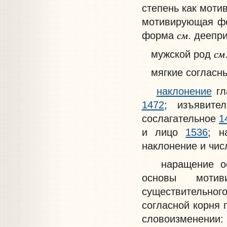
степень как мот
мотивирующая 
см
форма
. деепр
см
мужской род
мягкие согласн
наклонение
гл
1472
; изъявит
сослагательное
1
и лицо
1536
; н
наклонение и чи
наращение осн
основы моти
существительно
согласной корня
словоизменении