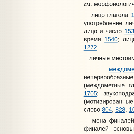
см
. морфонологи
лицо глагола
употребление л
лицо и число
15
время
1540
; ли
1272
личные местои
междоме
непервообразн
(междометные г
1705
; звукопод
(мотивированны
слово
804
,
828
,
1
мена финалей 
финалей основы