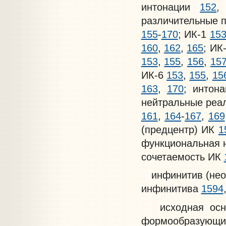
интонации
152
различительные 
155
-
170
; ИК-1
15
160
,
162
,
165
; ИК
153
,
155
,
156
,
15
ИК-6
153
,
155
,
15
163
,
170
; интон
нейтральные реа
161
,
164
-
167
,
169
(предцентр) ИК
1
функциональная н
сочетаемость ИК
инфинитив (нео
инфинитива
1594
исходная основ
формообразующие