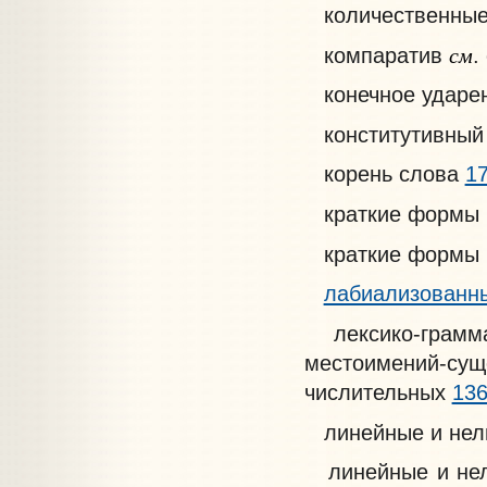
количественные
см
компаратив
.
конечное ударе
конститутивный
корень слова
1
краткие формы 
краткие формы 
лабиализованн
лексико-грамма
местоимений-с
числительных
13
линейные и нел
линейные и нели