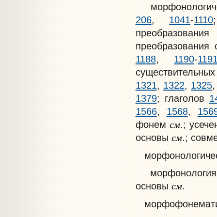
морфонологичес
206
,
1041
-
1110
преобразовани
преобразования 
1188
,
1190
-
119
существительны
1321
,
1322
,
1325
1379
; глаголов
1
1566
,
1568
,
156
см
фонем
.; усеч
см
основы
.; сов
морфонологичес
морфонология Вв
см
основы
.
морфофонематич