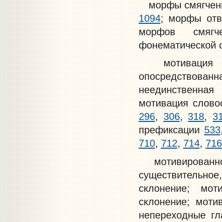
морфы смягчени
1094
; морфы от
морфов смяг
фонематической 
мотивация сл
опосредствованна
неединственная
мотивация слово
296
,
306
,
318
,
3
префиксации
533
710
,
712
,
714
,
716
мотивированн
существительное
склонение; мот
склонение; мот
непереходные гл