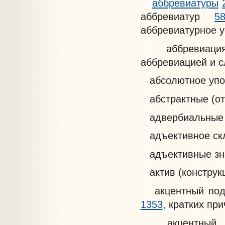
аббревиатуры
аббревиатур
5
аббревиатурное 
аббревиац
аббревиацией и 
абсолютное упо
абстрактные (от
адвербиальные (
адъективное ск
адъективные зн
актив (конструк
акцентный по
1353
, кратких пр
акцентный 