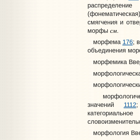
распределен
(фонематическ
смягчения и отв
см
морфы
.
морфема
176
; 
объединения мо
морфемика Введ.
морфологическа
морфологически
морфологичес
значений
1112
категориаль
словоизменитель
морфология Введ