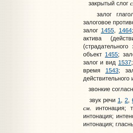
закрытый слог
залог глаго
залоговое против
залог
1455
,
1464
актива (дейст
(страдательного
объект
1455
; за
залог и вид
1537
время
1543
; з
действительного 
звонкие соглас
звук речи
1
,
2
,
см
. интонация;
интонация; интен
интонация; гласн