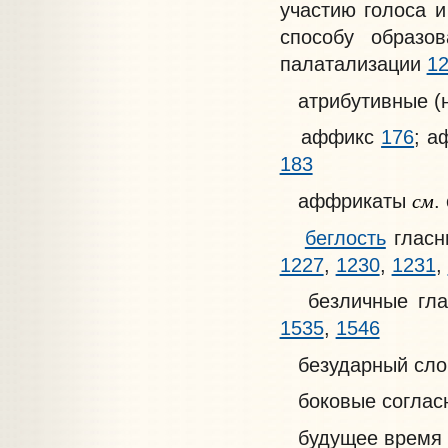
участию голоса 
способу образ
палатализации
1
атрибутивные (н
аффикс
176
; а
183
см
аффрикаты
.
беглость
гласны
1227
,
1230
,
1231
,
безличные гл
1535
,
1546
безударный сло
боковые согла
будущее время