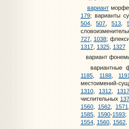
вариант
морф
179
; варианты с
504
,
507
,
513
,
словоизменител
727
,
1038
; флекс
1317
,
1325
,
1327
вариант фонемы 
вариантные 
1185
,
1188
,
119
местоимений-су
1310
,
1312
,
131
числительных
13
1560
,
1562
,
1571
1585
,
1590
-
1593
;
1554
,
1560
,
1562
,