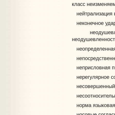
класс неизменяе
нейтрализация 
неконечное уда
неодушевлен
неодушевленност
неопределенная
непосредственн
неприсловная п
нерегулярное со
несовершенный
несоотносительн
норма языковая В
носовые согла