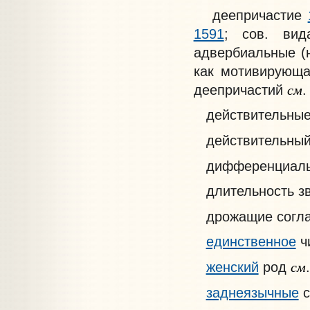
деепричастие
1591
; сов. ви
адвербиальные (
как мотивирующ
см
деепричастий
.
действительные
действительный
дифференциаль
длительность з
дрожащие согл
единственное
ч
см
женский
род
заднеязычные
с