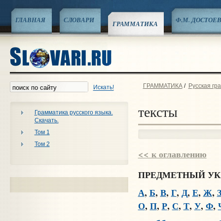
ГЛАВНАЯ
СЛОВАРИ
Ф.М. ДОСТОЕ
ГРАММАТИКА
ГРАММАТИКА
/
Русская гр
Искать!
тексты
Грамматика русского языка.
Скачать.
Том 1
Том 2
<< к оглавлению
ПРЕДМЕТНЫЙ УК
А
,
Б
,
В
,
Г
,
Д
,
Е
,
Ж
,
О
,
П
,
Р
,
С
,
Т
,
У
,
Ф
,