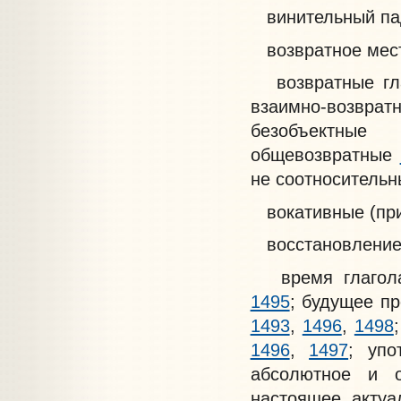
винительный п
возвратное мес
возвратные гл
взаимно-возвр
безобъектн
общевозвратные
не соотносительн
вокативные (пр
восстановление 
время глаго
1495
; будущее п
1493
,
1496
,
1498
1496
,
1497
; уп
абсолютное и 
настоящее акту