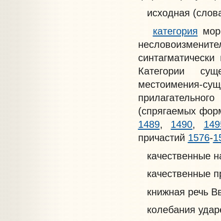
исходная (слов
категория
мор
несловоизмени
синтагматически
Категории сущ
местоимения-сущ
прилагательно
(спрягаемых фо
1489
,
1490
,
149
причастий
1576
-
1
качественные н
качественные п
книжная речь Вве
колебания удар