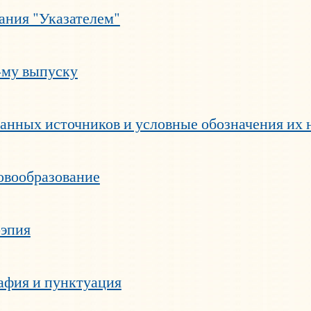
ания "Указателем"
-му выпуску
анных источников и условные обозначения их 
овообразование
оэпия
афия и пунктуация