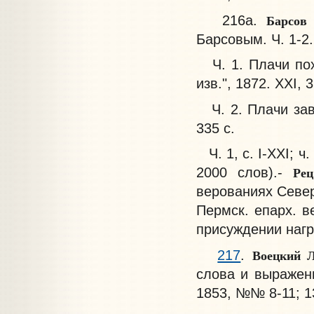
Барсов
216а.
Барсовым. Ч. 1-2.
Ч. 1. Плачи пох
изв.", 1872. XXI, 3
Ч. 2. Плачи заво
335 с.
Ч. 1, с. I-XXI; ч
Рец
2000 слов).-
верованиях Северн
Пермск. епарх. в
присуждении награ
Воецкий Л
217
.
слова и выражения
1853, №№ 8-11; 13