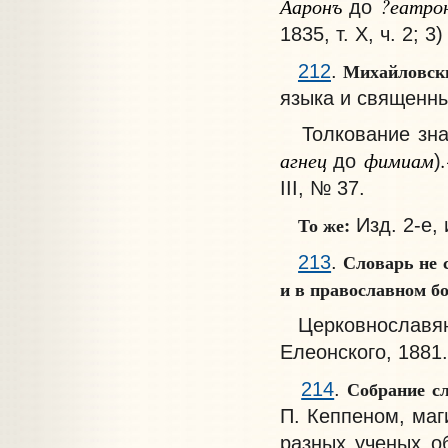
Ааронъ
?еатро
до
1835, т. X, ч. 2; 
Михайловск
212
.
языка и священных
Толкование значе
агнец
фимиам
до
)
III, № 37.
То же:
Изд. 2-е, 
Словарь не 
213
.
и в православном б
Церковнославянс
Елеонского, 1881.
Собрание с
214
.
П. Кеппеном, ма
разных ученых об