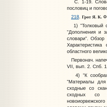
С. 1-19. Словар
пословиц и погов
Грот Я. К.
218
.
Ф
1) "Толковый сл
"Дополнения и з
словари". Обзор
Характеристика 
областного велико
Первонач. напеча
VII, вып. 2. Спб. 1
4) "К соображен
"Материалы для 
сходные со скан
сходных со с
новоиорвежского 