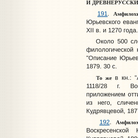
И ДРЕВНЕРУССКИ
Амфилох
191
.
Юрьевского еванг
XII в. и 1270 года
Около 500 сл
филологической 
"Описание Юрьевс
1879. 30 с.
То же
в кн.: 
1118/28 г. Во
приложением отти
из него, сличен
Кудрявцевой, 1877.
Амфило
192
.
Воскресенской 