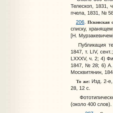
Телескоп, 1831, ч.
пчела, 1831, № 58
Псковская с
206
.
списку, хранящем
[Н. Мурзакевичем].
Публикация тек
1847, т. LIV, сент
LXXXV, ч. 2; 4) Фи
1847, № 28; 6) А.
Москвитянин, 1848
То же:
Изд. 2-е
28, 12 с.
Фототипическое
(около 400 слов).