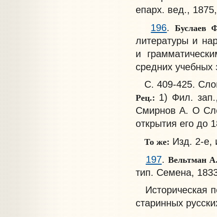
епарх. вед., 1875
Буслаев 
196
.
литературы и нар
и грамматически
средних учебных з
С. 409-425. Слов
Рец.:
1) Фил. зап.
Смирнов А. О Сло
открытия его до 18
То же:
Изд. 2-е, 
Вельтман А
197
.
тип. Семена, 1833
Историческая пов
старинных русски