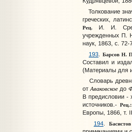
Кудрявцевой, 1880
Толкование знач
греческих, латин
Рец.
И. И. Срез
учрежденных П. Н
наук, 1863, с. 72-
Барсов Н. 
193
.
Составил и издал
(Материалы для и
Словарь древнер
Аваковское
Ф
от
до
В предисловии - 
Рец.:
источников.-
Европы, 1866, т. I
Басисто
194
.
примечаниями и с