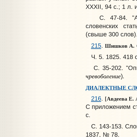
XXXII, 94 с.; 1 л. 
С. 47-84. "Алф
словенских стат
(свыше 300 слов)
Шишков А.
215
.
Ч. 5. 1825. 418 с
С. 35-202. "Опы
чревоболение
.
)
ДИАЛЕКТНЫЕ СЛ
[Авдеева Е. 
216
.
С приложением ст
с.
С. 143-153. Слов
1837, № 78.