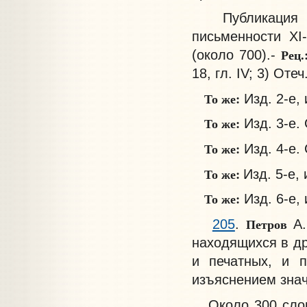
Публикация отр
письменности XI
Рец.
(около 700).-
18, гл. IV; 3) Отеч.
То же:
Изд. 2-е, 
То же:
Изд. 3-е. 
То же:
Изд. 4-е. 
То же:
Изд. 5-е, 
То же:
Изд. 6-е, 
Петров
205
.
А
находящихся в др
и печатных, и п
изъяснением значе
Около 300 слов