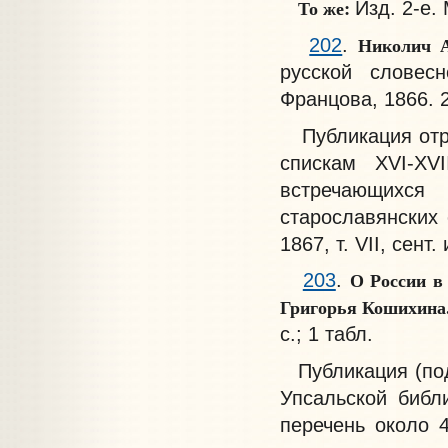
То же:
Изд. 2-е. 
Николич 
202
.
русской словес
Францова, 1866. 2
Публикация отры
спискам XVI-XV
встречающихся
старославянских
1867, т. VII, сент.
О России в
203
.
Григорья Кошихина
с.; 1 табл.
Публикация (под 
Упсальской библ
перечень около 