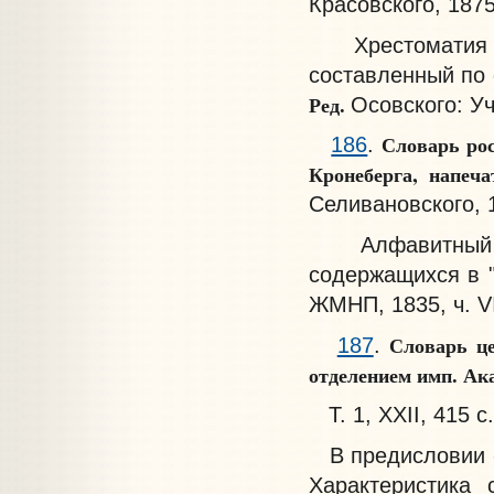
Красовского, 1875. 
Хрестоматия дл
составленный по 
Ред.
Осовского: Уч.
Словарь рос
186
.
Кронеберга, напеч
Селивановского, 1
Алфавитный сп
содержащихся в "
ЖМНП, 1835, ч. VII
Словарь це
187
.
отделением имп. Ак
Т. 1, XXII, 415 с
В предисловии - 
Характеристика 