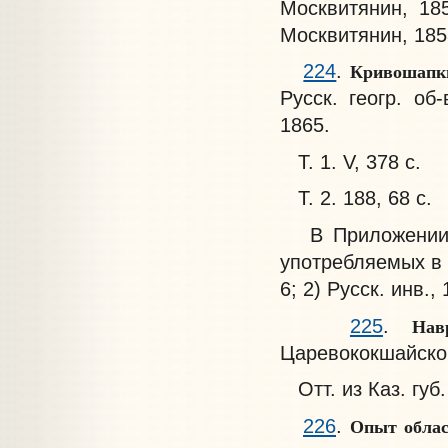
Москвитянин, 185
Москвитянин, 1853,
Кривошапк
224
.
Русск. геогр. об
1865.
Т. 1. V, 378 с.
Т. 2. 188, 68 с.
В Приложении IV
употребляемых в 
6; 2) Русск. инв.,
На
225
.
Царевококшайском
Отт. из Каз. губ.
Опыт облас
226
.