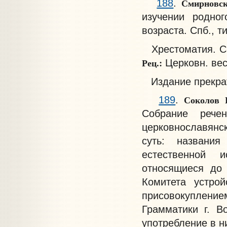
Смирновс
188
.
изучении родног
возраста. Спб., ти
Хрестоматия. С. 
Рец.:
Церковн. вес
Издание прекрати
Соколов
189
.
Собрание рече
церковнославянс
суть: названия
естественной и
относящиеся до 
Комитета устрой
присовокупление
Грамматики г. В
употребление в ни