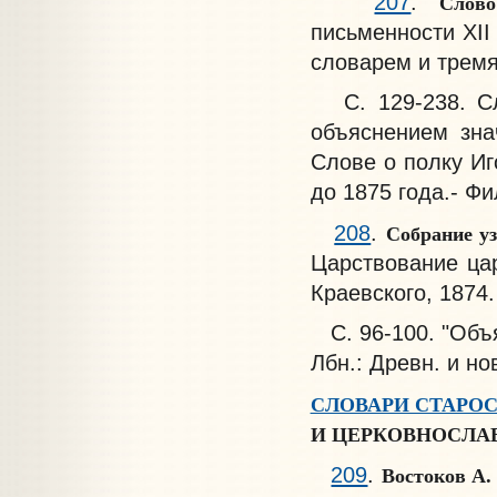
Слов
207
.
письменности XII
словарем и тремя
С. 129-238. Сло
объяснением зна
Слове о полку Иг
до 1875 года.- Фил
Собрание уз
208
.
Царствование цар
Краевского, 1874. 
С. 96-100. "Объя
Лбн.: Древн. и нов
СЛОВАРИ СТАРО
И ЦЕРКОВНОСЛА
Востоков А.
209
.