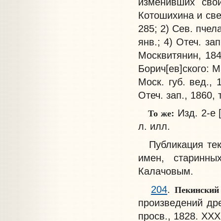
изменивших свои
Котошихина и све
285; 2) Сев. пчел
янв.; 4) Отеч. зап
Москвитянин, 1841,
Борич[ев]ского: Ма
Моск. губ. вед.,
Отеч. зап., 1860, 
То же:
Изд. 2-е [
л. илл.
Публикация текс
имен, старинны
Калачовым.
Пекинский
204
.
произведений дре
просв., 1828. XXXI