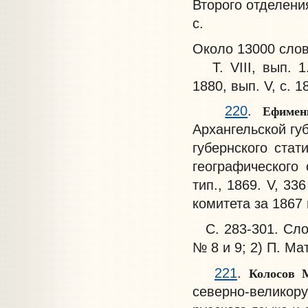
Второго отделения
с.
Около 13000 слов 
Т. VIII, вып. 1.
1880, вып. V, с. 1
Ефиме
220
.
Архангельской гу
губернского стат
географического 
тип., 1869. V, 33
комитета за 1867 и
С. 283-301. Слов
№ 8 и 9; 2) П. Ма
Колосов 
221
.
северно-велико