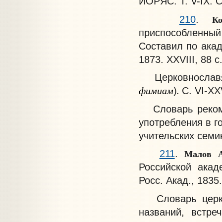
ИОРЯС. Т. V-IX. 
К
210
.
приспособленный
Составил по акад
1873. XXVIII, 88 с
Церковнославян
фимиам
.
)
С. VI-XX
Словарь рекоме
употребления в г
учительских семи
Малов А
211
.
Российской акад
Росс. Акад., 1835.
Словарь церков
названий, встре