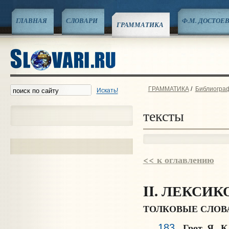
ГЛАВНАЯ
СЛОВАРИ
Ф.М. ДОСТОЕ
ГРАММАТИКА
ГРАММАТИКА
/
Библиограф
Искать!
тексты
<< к оглавлению
II. ЛЕКСИ
ТОЛКОВЫЕ СЛОВ
Грот Я. 
183
.