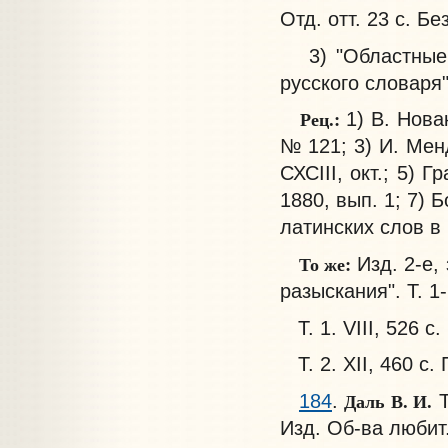
Отд. отт. 23 с. Без
3) "Областные с
русского словаря
Рец.:
1) В. Нова
№ 121; 3) И. Мен
СХСIII, окт.; 5) 
1880, вып. 1; 7)
латинских слов в 
То же:
Изд. 2-е,
разыскания". Т. 1-
Т. 1. VIII, 526 с.
Т. 2. XII, 460 с
Даль В. И.
184
.
Т
Изд. Об-ва любит.