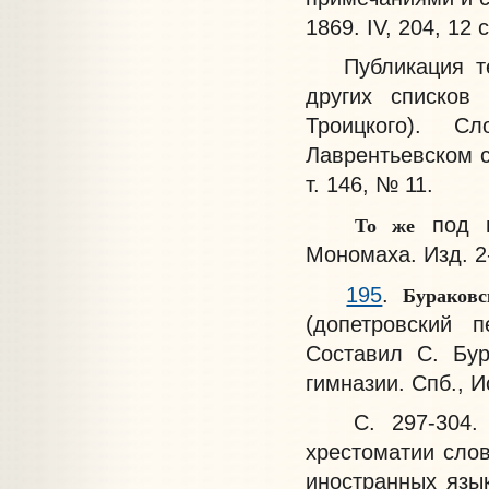
1869. IV, 204, 12 с
Публикация тек
других списков 
Троицкого). С
Лаврентьевском с
т. 146, № 11.
То же
под н
Мономаха. Изд. 2-
Бураков
195
.
(допетровский 
Составил С. Бур
гимназии. Спб., И
С. 297-304. То
хрестоматии слов
иностранных язы