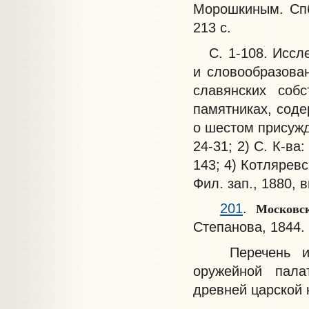
Морошкиным. Спб.,
213 с.
С. 1-108. Иссле
и словообразован
славянских соб
памятниках, сод
о шестом присужде
24-31; 2) С. К-ва:
143; 4) Котлярев
Фил. зап., 1880, в
Московс
201
.
Степанова, 1844. V
Перечень и оп
оружейной пала
древней царской 