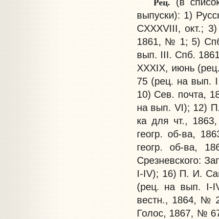
Рец.
(в списо
выпуски): 1) Русск
CXXXVIII, окт.; 3
1861, № 1; 5) Спб
вып. III. Спб. 1861
XXXIX, июнь (рец. 
75 (рец. на вып. I
10) Сев. почта, 1
на вып. VI); 12) П
ка для чт., 1863,
геогр. об-ва, 186
геогр. об-ва, 18
Срезневского: Зап.
I-IV); 16) П. И. С
(рец. на вып. I-
вестн., 1864, № 2
Голос, 1867, № 67