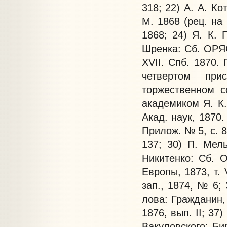
318; 22) А. А. Ко
М. 1868 (рец. на в
1868; 24) Я. К. 
Шренка: Сб. ОРЯС.
XVII. Спб. 1870. 
четвертом при
торжественном с
академиком Я. К.
Акад. наук, 1870.
Прилож. № 5, с. 8
137; 30) П. Мель
Никитенко: Сб. О
Европы, 1873, т. 
зап., 1874, № 6;
лова: Гражданин, 
1876, вып. II; 37
Вакуловского: Би