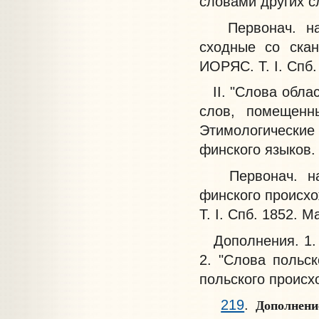
словами других с
Первонач. напе
сходные со скан
ИОРЯС. Т. I. Спб.
II. "Слова облас
слов, помещенны
Этимологические
финского языков.
Первонач. напе
финского происхо
Т. I. Спб. 1852. М
Дополнения. 1.
2. "Слова польск
польского происх
Дополнени
219
.