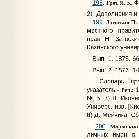
Грот Я. К.
198
.
Ф
2) "Дополнения и
Загоскин Н.
199
.
местного правит
прав Н. Загоски
Казанского универ
Вып. 1. 1875. 66
Вып. 2. 1876. 14
Словарь "предм
Рец.:
указатель.-
1
№ 5; 3) В. Иконни
Универс. изв. [Ки
6) Д. Мейчика: Сб.
Морошкин
200
.
личных имен в 