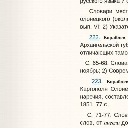
русского языка и 
Словари местных
олонецкого (окол
вып. VI; 2) Указа
Кораблев
222
.
Архангельской гу
отличающих тамошн
С. 65-68. Словар
ноябрь; 2) Соврем.
Корабл
223
.
Каргополя Олоне
наречия, составл
1851. 77 с.
С. 71-77. Слова
ангели
слов, от
д