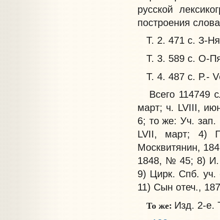
русской лексико
построения слова
Т. 2. 471 с. З-Ня
Т. 3. 589 с. О-Пя
Т. 4. 487 с. P.- V
Всего 114749 сл
март; ч. LVIII, ию
6; то же: Уч. зап.
LVII, март; 4) 
Москвитянин, 1849,
1848, № 45; 8) И.
9) Цирк. Спб. уч.
11) Сын отеч., 18
То же:
Изд. 2-е. 