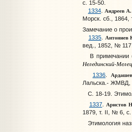
с. 15-50.
Андреев А.
1334
.
Морск. сб., 1864, т
Замечание о про
Антониев 
1335
.
вед., 1852, № 117
В примечании (с
Нелединский-Мелец
Ардашев
1336
.
Лальска.- ЖМВД, 18
С. 18-19. Этимо
Аристов Н
1337
.
1879, т. II, № 6, с
Этимология наз