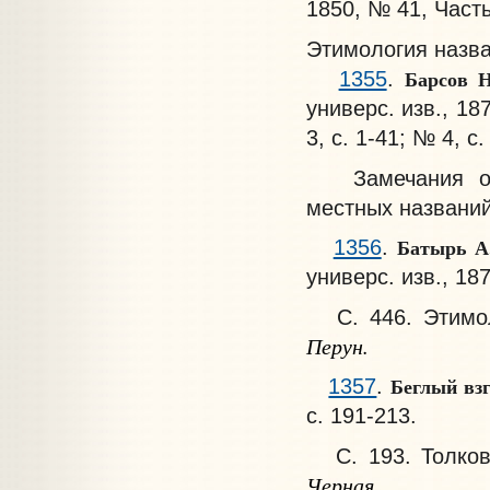
1850, № 41, Часть
Этимология назв
Барсов 
1355
.
универс. изв., 18
3, с. 1-41; № 4, с.
Замечания о п
местных названий
Батырь А
1356
.
универс. изв., 18
С. 446. Этимоло
Перун.
Беглый вз
1357
.
с. 191-213.
С. 193. Толков
Черная.