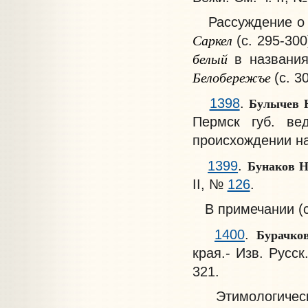
Рассуждение о п
Саркел
(с. 295-30
белый
в названи
Белобережъе
(с. 3
Булычев 
1398
.
Пермск губ. ве
происхождении н
Бунаков 
1399
.
II, №
126
.
В примечании (с.
Бурачко
1400
.
края.- Изв. Русск.
321.
Этимологически