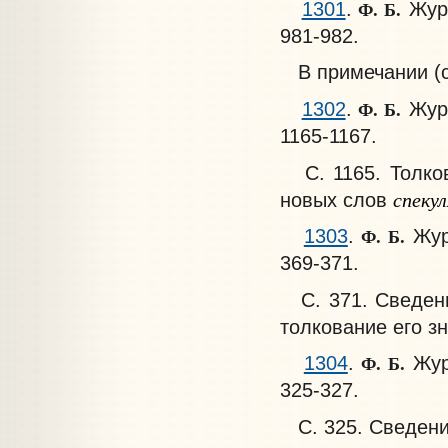
Ф. Б.
1301
.
Журн
981-982.
В примечании (с.
Ф. Б.
1302
.
Журн
1165-1167.
С. 1165. Толков
спекул
новых слов
Ф. Б.
1303
.
Журн
369-371.
С. 371. Сведени
толкование его з
Ф. Б.
1304
.
Журн
325-327.
С. 325. Сведени