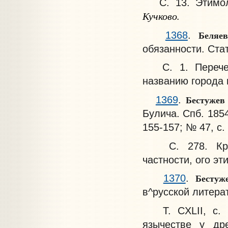
С. 13. Этимоло
Кучково.
Беля
1368
.
обязанности. Ста
С. 1. Перечень
названию города 
Бестужев
1369
.
Булича. Спб. 1854
155-157; № 47, с.
С. 278. Крити
частности, ого э
Бесту
1370
.
в^русской литерат
Т. CXLII, с. 3
язычестве у дре