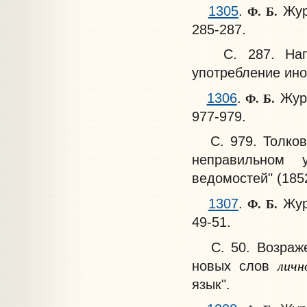
Ф. Б.
1305
.
Журн
285-287.
С. 287. Нападк
употребление ино
Ф. Б.
1306
.
Журн
977-979.
С. 979. Толков
неправильном 
ведомостей" (185
Ф. Б.
1307
.
Журн
49-51.
С. 50. Возражен
личн
новых слов
язык".