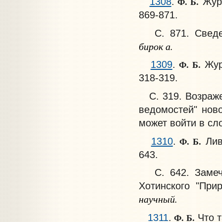
Ф. Б.
1308
.
Журн
869-871.
С. 871. Сведен
бирок а.
Ф. Б.
1309
.
Журн
318-319.
С. 319. Возражен
ведомостей" нов
может войти в сл
Ф. Б.
1310
.
Ливо
643.
С. 642. Замечан
Хотинского "При
научный.
Ф. Б.
1311
.
Что т