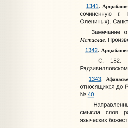
Арцыбаше
1341
.
сочиненную г. 
Олениных). Санктп
Замечание о 
Мстислав.
Произво
Арцыбашев
1342
.
С. 182. Эти
Радзивилловском 
Афанасье
1343
.
относящихся до Ро
№
40
.
Направленные н
смысла слов ра
языческих божеств