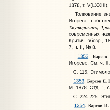
1878, т. V(LXXIII),
Толкование знач
Игореве собств
Тмутороканъ
Тро
,
современных наз
Критич. обозр., 1
7, ч. II, № 8.
Барсов
1352
.
Игореве. См. ч. I
С. 115. Этимоло
Барсов Е. 
1353
.
М. 1878. Отд. 1, с
С. 224-225. Эти
Барсов И
1354
.