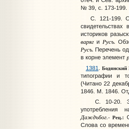
№ 39, с. 173-199.
С. 121-199. Осн
свидетельствах 
историков разыс
варяг
Русъ.
и
Обз
Русъ.
Перечень од
в корне элемент
Бодянский
1381
.
типографии и т
(Читано 22 декабр
1846. М. 1846. Отд
С. 10-20. Эти
употребления 
Даждъбог.-
Рец.:
С
Слова со времени 