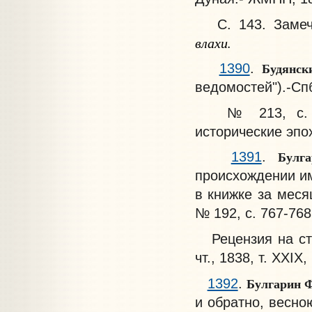
С. 143. Замеча
влахи.
Будянс
1390
.
ведомостей").-Спб.
№ 213, с. 1.
исторические эпо
Булг
1391
.
происхождении им
в книжке за месяц
№ 192, с. 767-768
Рецензия на ста
чт., 1838, т. XXI
Булгарин 
1392
.
и обратно, весно