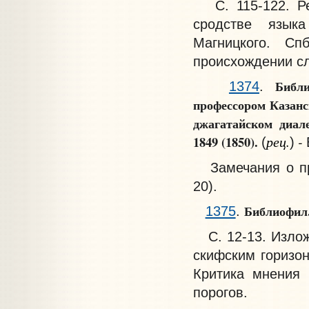
С. 115-122. Ре
сродстве языка
Магницкого. Сп
происхождении с
Библ
1374
.
профессором Казанс
джагатайском диал
рец.
-
1849 (1850).
(
)
Замечания о пр
20).
Библиофил
1375
.
С. 12-13. Излож
скифским горизон
Критика мнения 
порогов.