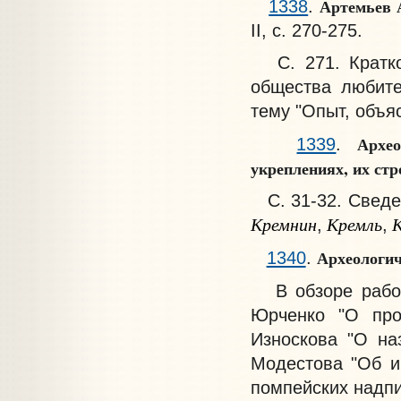
Артемьев 
1338
.
II, с. 270-275.
С. 271. Краткое
общества любите
тему "Опыт, объя
Архе
1339
.
укреплениях, их стр
С. 31-32. Сведен
Кремнин
Кремль
К
,
,
Археологич
1340
.
В обзоре работ 
Юрченко "О про
Износкова "О наз
Модестова "Об и
помпейских надпи