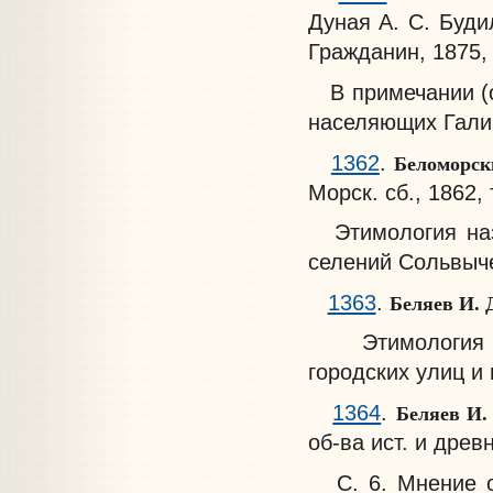
Дуная А. С. Буди
Гражданин, 1875, 
В примечании (с.
населяющих Гали
Беломорск
1362
.
Морск. сб., 1862, т
Этимология на
селений Сольвыч
Беляев И. 
1363
.
Этимология 
городских улиц и 
Беляев И.
1364
.
об-ва ист. и древн
С. 6. Мнение о