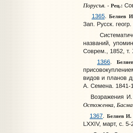
Порусъя. -
Рец.:
Сов
Беляев И
1365
.
Зап. Русск. геогр.
Систематическ
названий, упоми
Соврем., 1852, т.
Беляе
1366
.
присовокупление
видов и планов д
А. Семена. 1841-1
Возражения И. М
Остоженка
Басма
,
Беляев И
1367
.
LXXIV, март, с. 5-