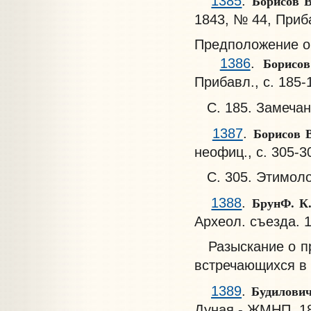
Борисов 
1385
.
1843, № 44, Приба
Предположение о
Борисо
1386
.
Прибавл., с. 185-
С. 185. Замечан
Борисов 
1387
.
неофиц., с. 305-3
С. 305. Этимоло
БрунФ. К
1388
.
Археол. съезда. 18
Разыскание о пр
встречающихся в
Будилови
1389
.
Дуная.- ЖМНП, 187