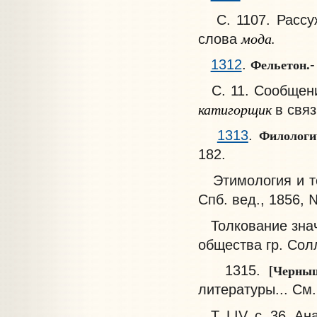
С. 1107. Рассуж
мода.
слова
Фельетон.
1312
.
-
С. 11. Сообщени
катигорщик
в свя
Филологи
1313
.
182.
Этимология и то
Спб. вед., 1856, №
Толкование зна
общества гр. Сол
[Черны
1315.
литературы... См.
Т. LIV, с. 36. А