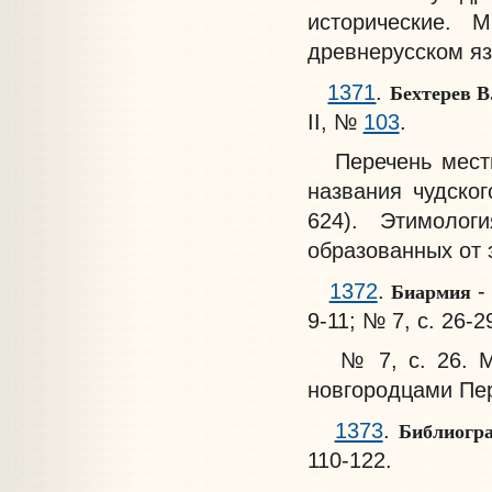
исторические. 
древнерусском яз
Бехтерев В
1371
.
II, №
103
.
Перечень местны
названия чудско
624). Этимоло
образованных от э
Биармия
1372
.
-
9-11; № 7, с. 26-2
№ 7, с. 26. Мн
новгородцами Пе
Библиогра
1373
.
110-122.