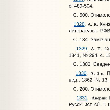
с. 489-504.
С. 500. Этимоло
А. К.
1328
.
Книж
литературы.- РФВ, 
С. 134. Замечан
А. Т.
1329
.
Сен
1841, № 294, с. 1
С. 1303. Сведен
А. З-н.
1330
.
Пу
вед., 1862, № 13, 
С. 200. Этимоло
Аверин 
1331
.
Русск. ист. сб. Т. 