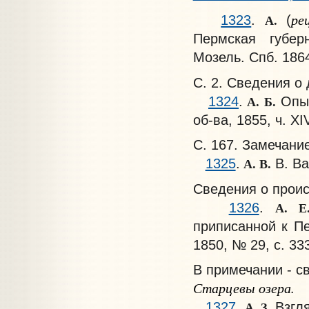
рец
А.
1323
.
(
Пермская губер
Мозель. Спб. 1864.
С. 2. Сведения о
А. Б.
1324
.
Опыт
об-ва, 1855, ч. XIV,
С. 167. Замечани
А. В.
1325
.
В. Ва
Сведения о прои
А. Е
1326
.
приписанной к Пе
1850, № 29, с. 33
В примечании - с
Старцевы озера.
А. З.
1327
.
Взгля