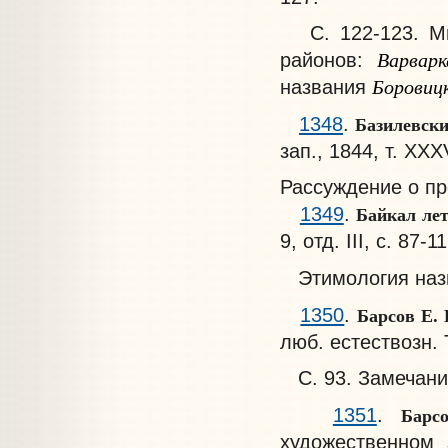
С. 122-123. Мне
Варварк
районов:
Боровиц
названия
Базилевск
1348
.
зап., 1844, т. XXXV
Рассуждение о п
Байкал лет
1349
.
9, отд. III, с. 87-1
Этимология наз
Барсов Е.
1350
.
люб. естествозн. Т.
С. 93. Замечание
Барс
1351
.
художественном 