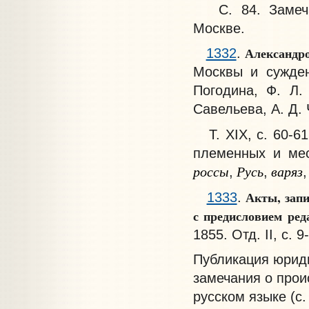
С. 84. Замеча
Москве.
Александро
1332
.
Москвы и сужден
Погодина, Ф. Л.
Савельева, А. Д. 
Т. XIX, с. 60-61
племенных и ме
россы
Русь
варяз
,
,
,
Акты, запи
1333
.
с предисловием ред
1855. Отд. II, с. 9
Публикация юриди
замечания о прои
русском языке (с. 