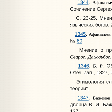
Афанасье
1344
.
Сочинение Сергея 
С. 23-25. Мнени
языческих богов:
Афанасьев
1345
.
№
60
.
Мнение о проис
Сварог
Даждьбог
,
,
Б. Р.
1346
.
Объ
Отеч. зап., 1827, 
Этимология с
теории".
Баженов
1347
.
дворца В. И. Баж
127.