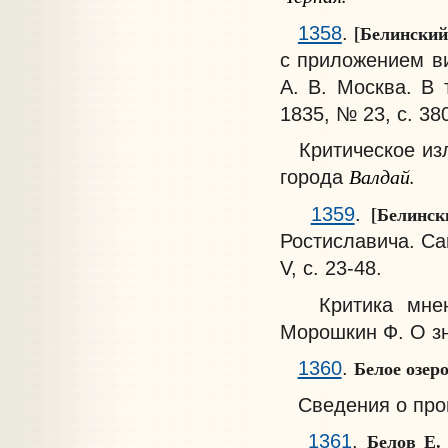
[Белинский 
1358
.
с приложением ви
А. В. Москва. В 
1835, № 23, с. 38
Критическое изл
Валдай.
города
[Белинск
1359
.
Ростиславича. Сан
V, с. 23-48.
Критика мнения
Морошкин Ф. О зн
Белое озеро
1360
.
Сведения о про
Белов Е
1361
.