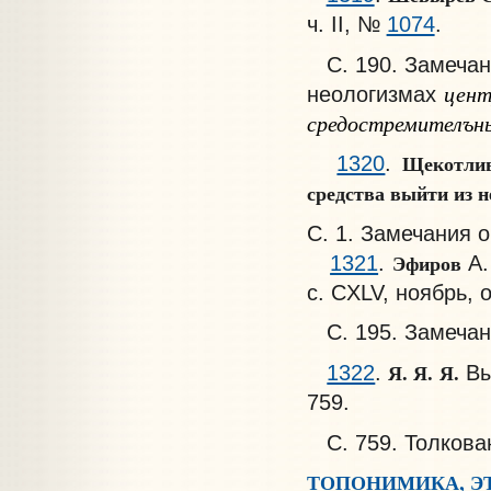
ч. II, №
1074
.
С. 190. Замечан
цен
неологизмах
средостремителън
Щекотлив
1320
.
средства выйти из н
С. 1. Замечания 
Эфиров
1321
.
А.
с. CXLV, ноябрь, от
С. 195. Замечан
Я. Я.
Я.
1322
.
Вы
759.
С. 759. Толкова
ТОПОНИМИКА, Э