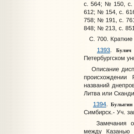
с. 564; № 150, с.
612; № 154, с. 61
758; № 191, с. 76
848; № 213, с. 85
С. 700. Краткие
Булич 
1393
.
Петербургском уни
Описание диспу
происхождении
названий днепро
Литва или Скандин
Булыгин 
1394
.
Симбирск.- Уч. зап.
Замечания о пр
между Казанью 