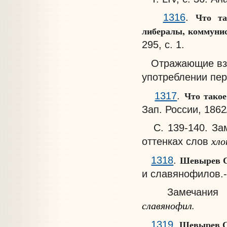
Что та
1316
.
либералы, коммунис
295, с. 1.
Отражающие взгл
употреблении пер
Что тако
1317
.
Зап. России, 1862/6
С. 139-140. Зам
хло
оттенках слов
Шевырев С
1318
.
и славянофилов.- М
Замечания о п
славянофил.
Шевырев С
1319
.