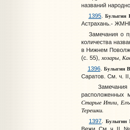
названий народн
Булыгин 
1395
.
Астрахань.- ЖМНП, 
Замечания о про
количества назва
в Нижнем Поволж
хозары
Кав
(с. 55),
,
Булыгин В
1396
.
Саратов. См. ч. I
Замечания о п
расположенных 
Старые Итли
Елъ
,
Терешки.
Булыгин 
1397
.
Вежи. См. ч. II, 