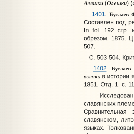
Алешки
Олешки
(
)
(
Буслаев 
1401
.
Составлен под ре
In fol. 192 стр
обрезом. 1875. Ц. 
507.
С. 503-504. Крит
Буслаев
1402
.
волчки
в истории я
1851. Отд. 1, с. 1
Исследование 
славянских плем
Сравнительная 
славянском, лито
языках. Толкован