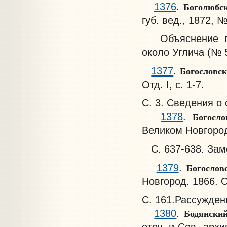
Боголюбск
1376
.
губ. вед., 1872, 
Объяснение про
около Углича (№ 5,
Богословс
1377
.
Отд. I, с. 1-7.
С. 3. Сведения о
Богосл
1378
.
Великом Новгород
С. 637-638. Зам
Богослов
1379
.
Новгород. 1866. От
С. 161.Рассужден
Бодянски
1380
.
отеч. и Сев. архив