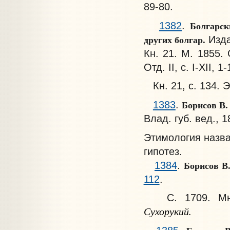
89-80.
Болгарск
1382
.
других болгар.
Изда
Кн. 21. М. 1855. О
Отд. II, с. I-XII, 1-
Кн. 21, с. 134. 
Борисов В
1383
.
Влад. губ. вед., 
Этимология назва
гипотез.
Борисов В
1384
.
112
.
С. 1709. Мнен
Сухорукий.