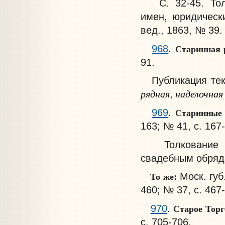
С. 32-45. Толк
имен, юридическ
вед., 1863, № 39.
Старинная 
968
.
91.
Публикация текс
рядная
наделочная 
,
Старинные 
969
.
163; № 41, с. 167-
Толкование зна
свадебным обряд
То же:
Моск. губ
460; № 37, с. 467
Старое Торг
970
.
с. 705-706.