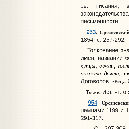
св. писания, в
законодательс
письменности.
Срезневски
953
.
1854, с. 257-292.
Толкование знач
имен, названий б
купцы
обчий
гост
,
,
пакости деяти
тв
,
Рец.:
Договоров. -
Ж
То же:
Ист. чт. о
Срезневск
954
.
немцами 1199 и 126
291-317.
С. 307-309. Т