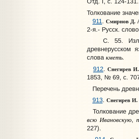
Отд. I, с. 124-131.
Толкование значе
Смирнов Д. 
911
.
2-я.- Русск. слово,
С. 55. Изложе
древнерусском 
кметь.
слова
Снегирев И
912
.
1853, № 69, с. 70
Перечень древнер
Снегирев И
913
.
Толкование древ
всю Ивановскую
п
,
227).