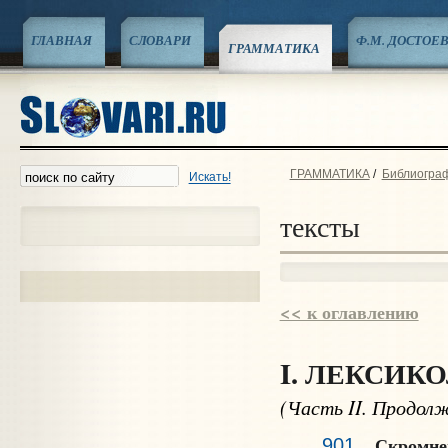
ГЛАВНАЯ
СЛОВАРИ
Ф.М. ДОСТОЕ
ГРАММАТИКА
ГРАММАТИКА
/
Библиограф
Искать!
тексты
<< к оглавлению
I. ЛЕКСИК
(Часть II. Продол
Скромн
901
.