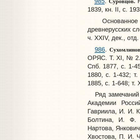
Суровцов.
985
.
1839, кн. II, с. 19
Основанное на
древнерусских с
ч. XXIV, дек., отд.
Сухомлино
986
.
ОРЯС. Т. XI, № 2. 
Спб. 1877, с. 1-4
1880, с. 1-432; т
1885, с. 1-648; т. 
Ряд замечаний ч
Академии Росси
Гавриила, И. И. К
Болтина, И. Ф.
Нартова, Янкович
Хвостова, П. И. 