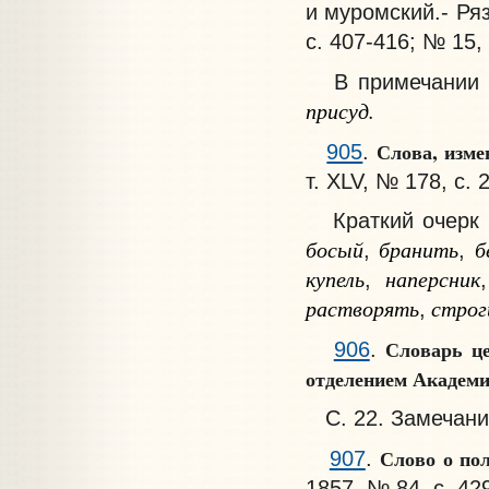
и муромский.- Ряз
с. 407-416; № 15, 
В примечании (с
присуд.
Слова, изме
905
.
т. XLV, № 178, с. 
Краткий очерк и
босый
бранить
б
,
,
купель
наперсник
,
,
растворять
строг
,
Словарь це
906
.
отделением Академии 
С. 22. Замечани
Слово о по
907
.
1857, № 84, с. 42