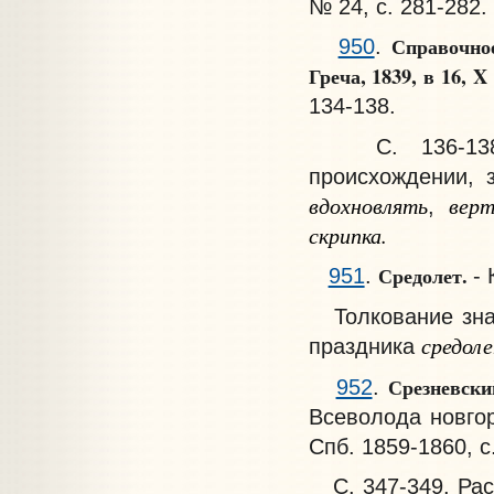
№ 24, с. 281-282.
Справочное
950
.
Греча, 1839, в 16, X
134-138.
С. 136-138. 
происхождении, 
вдохновлять
верт
,
скрипка.
Средолет.
951
.
- 
Толкование знач
средоле
праздника
Срезневск
952
.
Всеволода новгор
Спб. 1859-1860, с
С. 347-349. Рас