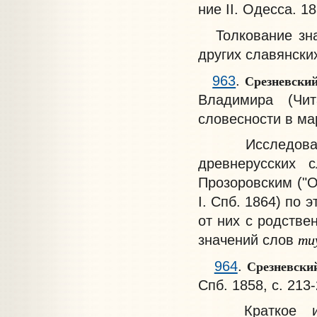
ние II. Одесса. 18
Толкование зна
других славянских
Срезневски
963
.
Владимира (Чи
словесности в март
Исследование
древнерусских
Прозоровским ("О
I. Спб. 1864) по
от них с родстве
ти
значений слов
Срезневски
964
.
Спб. 1858, с. 213-
Краткое иссл