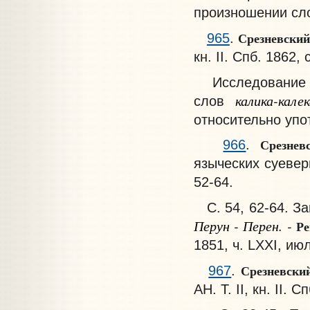
произношении с
Срезневский
965
.
кн. II. Спб. 1862, 
Исследование о 
калика-кале
слов
относительно уп
Срезне
966
.
языческих суевери
52-64.
С. 54, 62-64. За
Перун - Перен. -
Ре
1851, ч. LXXI, июл
Срезневски
967
.
АН. Т. II, кн. II. 