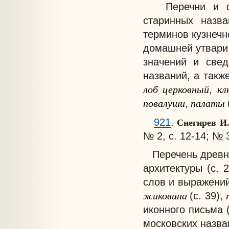
Перечни и све
старинных назва
терминов кузнечн
домашней утвари 
значений и свед
названий, а такж
лоб церковный
клю
,
повалуши
палаты
,
Снегирев И
921
.
№ 2, с. 12-14; № 3
Перечень древнер
архитектуры (с. 
слов и выражени
жиковина
(с. 39),
иконного письма 
московских назва