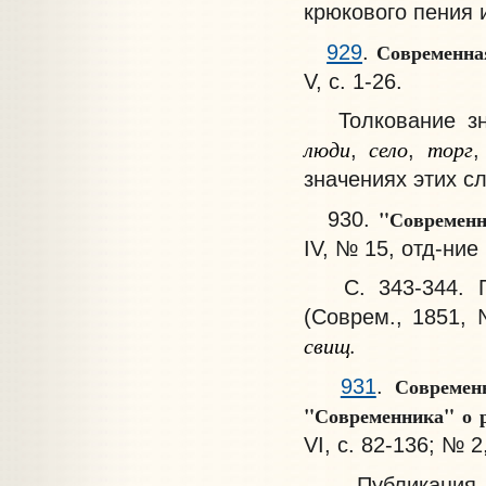
крюкового пения 
Современная
929
.
V, с. 1-26.
Толкование зна
люди
село
торг
,
,
,
значениях этих сло
"Современн
930.
IV, № 15, отд-ние 
С. 343-344. По
(Соврем., 1851, 
свищ.
Современ
931
.
"Современника" о р
VI, с. 82-136; № 2
Публикация пр