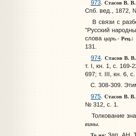
Стасов В. В
973
.
Спб. вед., 1872, №
В связи с разбор
"Русский народны
царь.-
Рец.:
слова
131.
Стасов В. В
974
.
т. I, кн. 1, с. 169-
697; т. III, кн. 6, 
С. 308-309. Эти
Стасов В. В
975
.
№ 312, с. 1.
Толкование знач
вины.
То же:
Зап. АН. Т