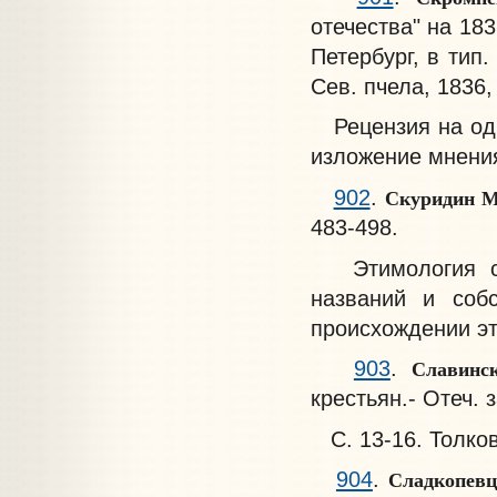
отечества" на 183
Петербург, в тип.
Сев. пчела, 1836,
Рецензия на одн
изложение мнени
Скуридин 
902
.
483-498.
Этимология 
названий и соб
происхождении эт
Славин
903
.
крестьян.- Отеч. за
С. 13-16. Толко
Сладкопев
904
.