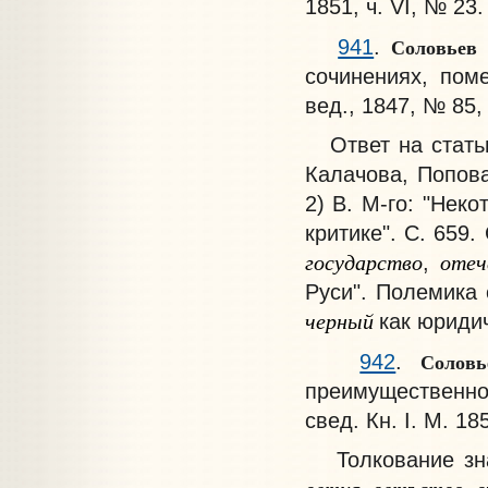
1851, ч. VI, № 23.
Соловьев
941
.
сочинениях, пом
вед., 1847, № 85, 
Ответ на статьи:
Калачова, Попова
2) В. M-го: "Нек
критике". С. 659
государство
отеч
,
Руси". Полемика 
черный
как юриди
Солов
942
.
преимущественно 
свед. Кн. I. М. 185
Толкование зна