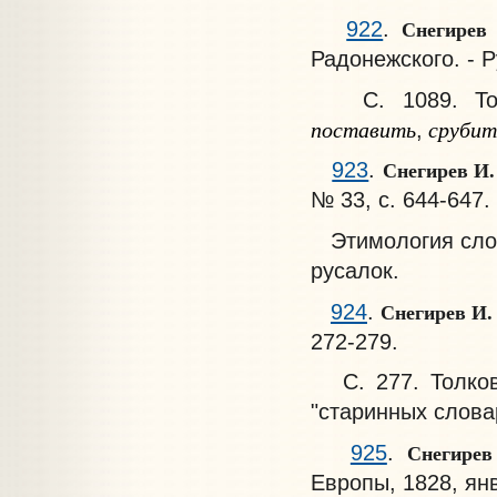
Снегирев
922
.
Радонежского. - Р
С. 1089. Толко
поставить
срубит
,
Снегирев И
923
.
№ 33, с. 644-647.
Этимология сл
русалок.
Снегирев И
924
.
272-279.
С. 277. Толков
"старинных слова
Снегире
925
.
Европы, 1828, янв