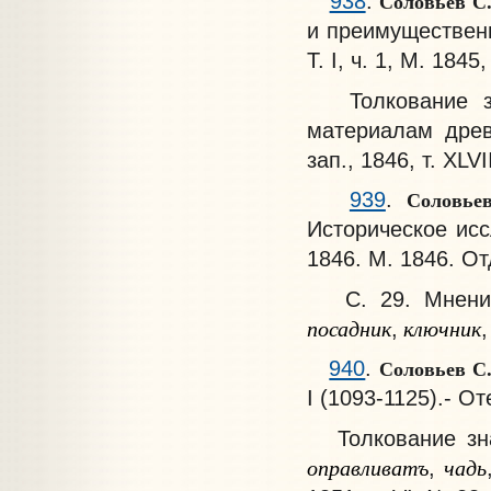
Соловьев С
938
.
и преимущественн
Т. I, ч. 1, М. 1845
Толкование з
материалам древ
зап., 1846, т. XLV
Соловь
939
.
Историческое исс
1846. М. 1846. Отд
С. 29. Мнение 
посадник
ключник
,
,
Соловьев С
940
.
I (1093-1125).- Оте
Толкование знач
оправливатъ
чадь
,