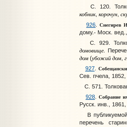
С. 120. Толков
кобник
корочун
ск
,
,
Снегирев 
926
.
дому.- Моск. вед.,
С. 929. Толко
домовище.
Перече
дом
убожий дом
г
(
,
Собещанск
927
.
Сев. пчела, 1852,
С. 571. Толкова
Собрание им
928
.
Русск. инв., 1861,
В публикуемой р
перечень стари