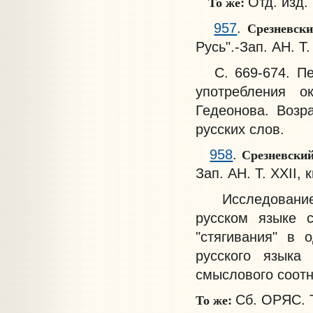
То же:
Отд. изд. 
Срезневск
957
.
Русь".-Зап. АН. Т
С. 669-674. Пер
употребления о
Гедеонова. Возр
русских слов.
Срезневски
958
.
Зап. АН. Т. XXII, к
Исследование о
русском языке с
"стягивания" в 
русского языка
смыслового соотн
То же:
Сб. ОРЯС. Т