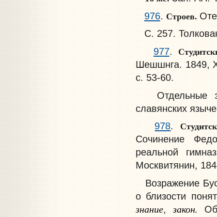
Строев.
976
.
Оте
С. 257. Толкова
Студитск
977
.
Шешшнга. 1849, XV
с. 53-60.
Отдельные зам
славянских языче
Студитс
978
.
Сочинение Федо
реальной гимназ
Москвитянин, 1844
Возражение Бусл
о близости поня
знание
закон.
,
Об