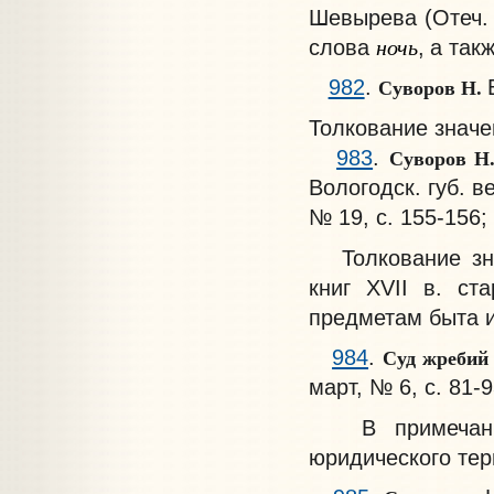
Шевырева (Отеч. 
ночь
слова
,
а так
Суворов Н.
982
.
Толкование знач
Суворов Н
983
.
Вологодск. губ. в
№ 19, с. 155-156;
Толкование знач
книг XVII в. ст
предметам быта 
Суд жреби
984
.
март, № 6, с. 81-9
В примечании (
юридического те