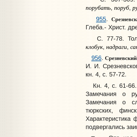
порубать
поруб
р
,
,
Срезневск
955
.
Глеба.- Христ. древ
С. 77-78. Толк
клобук
надраги
са
,
,
Срезневский
956
.
И. И. Срезневского
кн. 4, с. 57-72.
Кн. 4, с. 61-66.
Замечания о ру
Замечания о сл
тюркских, финск
Характеристика 
подвергались заи