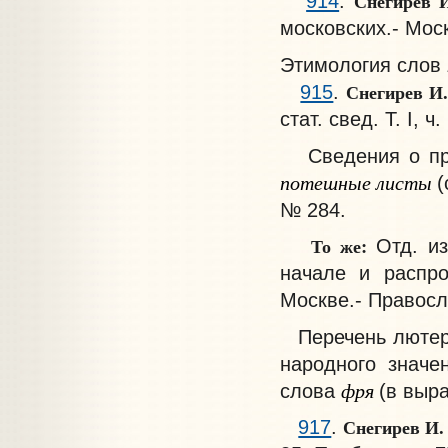
Снегирев 
914
.
московских.- Моск.
Этимология слов
Снегирев И
915
.
стат. свед. Т. I, ч
Сведения о пр
потешные листы
(
№ 284.
То же:
Отд. и
начале и распро
Москве.- Правосл. 
Перечень лютеран
народного знач
фря
слова
(в выр
Снегирев И.
917
.