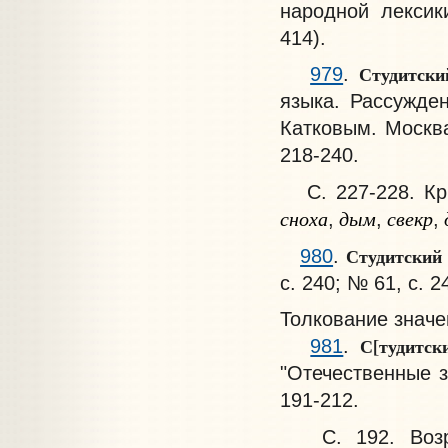
народной лексик
414).
Студитски
979
.
языка. Рассужде
Катковым. Москва.
218-240.
С. 227-228. Кри
сноха
дым
свекр
,
,
,
Студитский
980
.
с. 240; № 61, с. 2
Толкование знач
С[тудитск
981
.
"Отечественные з
191-212.
С. 192. Возраж