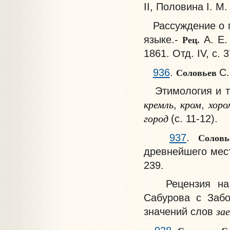
II, Половина I. M. 
Рассуждение о п
Рец.
языке.-
А. Е. 
1861. Отд. IV, с. 3
Соловьев
936
.
С.
Этимология и т
кремль
кром
хоро
,
,
город
(с. 11-12).
Солов
937
.
древнейшего местн
239.
Рецензия на ст
Сабурова с Забо
за
значений слов