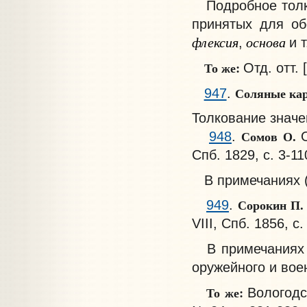
Подробное толко
принятых для об
флексия
основа
,
и т
То же:
Отд. отт. 
Соляные кар
947
.
Толкование знач
Сомов О.
948
.
Спб. 1829, с. 3-11
В примечаниях (с
Сорокин П
949
.
VIII, Спб. 1856, с.
В примечаниях -
оружейного и вое
То же:
Вологодск