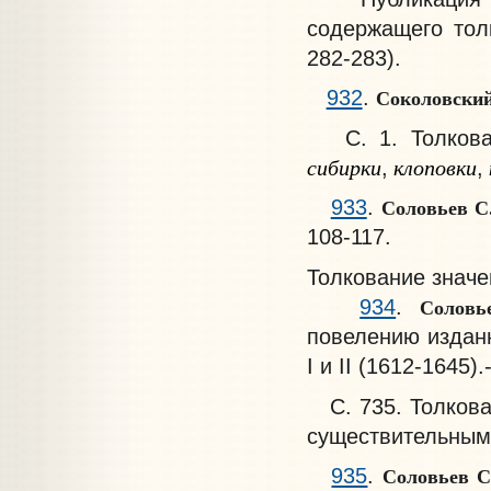
содержащего тол
282-283).
Соколовски
932
.
С. 1. Толкован
сибирки
клоповки
,
,
Соловьев С
933
.
108-117.
Толкование знач
Солов
934
.
повелению изданн
I и II (1612-1645)
С. 735. Толкова
существительны
Соловьев 
935
.