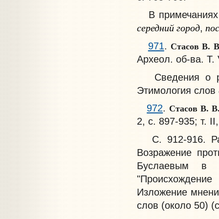
В примечаниях -
середний город
пос
,
Стасов В. В
971
.
Археол. об-ва. Т. 
Сведения о русс
Этимология слов
Стасов В. В
972
.
2, с. 897-935; т. II
С. 912-916. Ра
Возражение про
Буслаевым в е
"Происхождение 
Изложение мнени
слов (около 50) (с