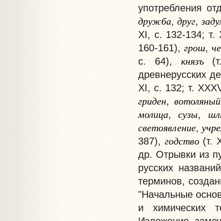
употребления от
дружба
друг
заду
,
,
XI, с. 132-134; т. 
грош
че
160-161),
,
князъ
с. 64),
(
древнерусских де
XI, с. 132; т. XXX
гриден
вотоляны
,
молица
сузы
ш
,
,
светоявление
учр
,
годство
387),
(т.
др. Отрывки из п
русских названий
терминов, создан
"Начальные основа
и химических т
Изложение замеч