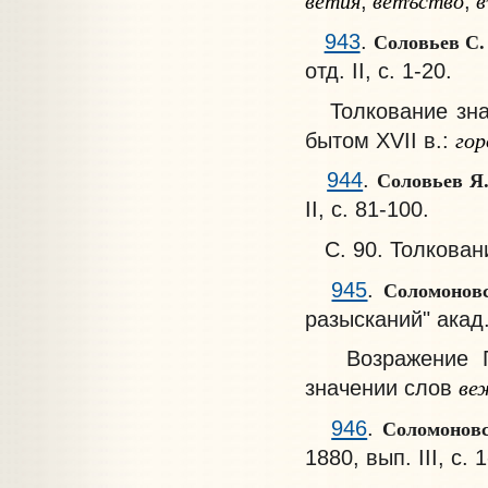
ветия
ветъство
в
,
,
Соловьев С
943
.
отд. II, с. 1-20.
Толкование знач
гор
бытом XVII в.:
Соловьев Я
944
.
II, с. 81-100.
С. 90. Толкован
Соломонов
945
.
разысканий" акад. 
Возражение Гро
ве
значении слов
Соломонов
946
.
1880, вып. III, с. 1