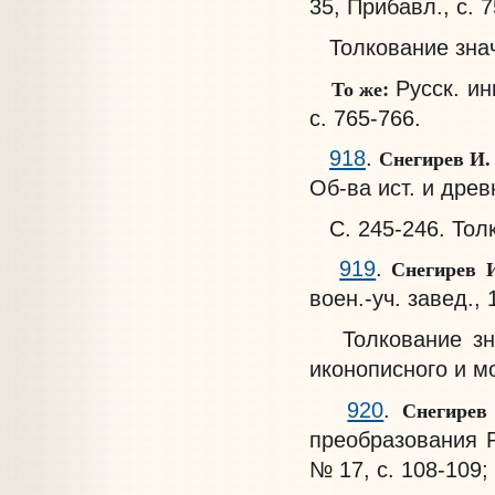
35, Прибавл., с. 
Толкование зна
То же:
Русск. ин
с. 765-766.
Снегирев И
918
.
Об-ва ист. и древн.
С. 245-246. Тол
Снегирев 
919
.
воен.-уч. завед., 
Толкование знач
иконописного и м
Снегирев
920
.
преобразования Р
№ 17, с. 108-109; 