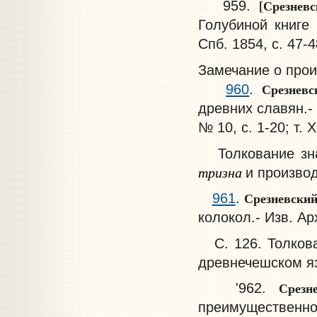
[Срезнев
959.
Голубиной книге 
Спб. 1854, с. 47-4
Замечание о про
Срезневс
960
.
древних славян.- Ф
№ 10, с. 1-20; т. X
Толкование зн
тризна
и производн
Срезневски
961
.
колокол.- Изв. Арх
С. 126. Толкова
древнечешском я
Срез
'962.
преимущественно з