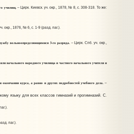
го училищ.
– Цирк. Киевск. уч. окр., 1878, № 8, с. 308-318. То же:
 окр., 1876, № 6, с. 1-9 (разд. паг.).
лужбу вольноопределяющимися 3-го разряда.
– Цирк. Спб. уч. окр.,
или начального народного училища и частного начального учителя и
и окончании курса, а равно и других подробностей учебного дела.
–
кому языку для всех классов гимназий и прогимназий. С.
аг.).
разд. паг.).