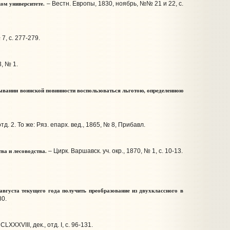
ом университете.
– Вестн. Европы, 1830, ноябрь, №№ 21 и 22, с.
7, с. 277-279.
3, № 1.
вании воинской повинности воспользоваться льготою, определенною
тд. 2. То же: Ряз. епарх. вед., 1865, № 8, Прибавл.
ва и лесоводства.
– Цирк. Варшавск. уч. окр., 1870, № 1, с. 10-13.
вгуста текущего года получить преобразование из двухклассного в
80.
LXXXVIII, дек., отд. I, с. 96-131.