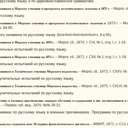
русскому языку и по церковнославянской грамматике.
нников в Морское училище и программа вступительного экзамена в
1875 г.
– Морск. сб.
усскому языку.
анников в Морское училище и программа вступительного экзамена в
1873 г. – Мор
с. 84-85.
го экзамена по русскому языку
(
font>font>font>font>font>с. 8 и 85).
нников в Морское училище на 1870 г.
– Морск. сб., 1870, т. CVI, № 1, отд. I, с. 1-18.
ельных испытаний по русскому языку.
нников в Морское училище на 1871 г.
– Морск. сб., 1871, т. СХII, № 1, отд. I, с. 1-18.
ельных испытаний но русскому языку.
нников в Техническое училище Морского ведомства.
– Морск. сб., 1873, т.
СХХV, № 4,
упительных испытаний но русскому языку.
нников в Техническое училище Морского ведомства.
– Морск. сб., 1875, т. СХLVI, № 2
упительных испытаний по русскому языку.
них в военные прогимназии, порядок обучения и содержания в них воспитанников и п
у.
– Пермск. губ. вед., 1870, №№ 28-31.
ммах по русскому языку в военных прогимназиях. Программа по русско
пуска студентов имп. Историко-филологического института. –
ЖМНП, 1871, ч. СLV, ию