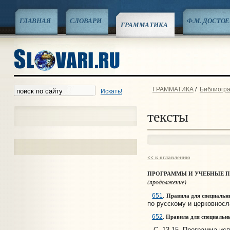
ГЛАВНАЯ
СЛОВАРИ
Ф.М. ДОСТО
ГРАММАТИКА
ГРАММАТИКА
/
Библиогра
Искать!
тексты
<< к оглавлению
ПРОГРАММЫ И УЧЕБНЫЕ 
(продолжение)
Правила для специальны
651
.
по русскому и церковнос
Правила для специальных
652
.
С. 13-15. Программа исп