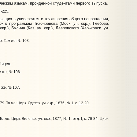
янским языкам, пройденной студентами первого выпуска.
-225.
ющих в университет с точки зрения общего направления,
 к программам Тихонравова (Моск. уч. окр.), Глебова,
.), Булича (Каз. уч. окр.), Лавровского (Харьковск. уч.
же: Там же, № 103.
Лицея.
м же, № 106.
м же, № 167.
79. То же: Цирк. Одесск. уч. окр., 1876, № 1, с. 12-20.
То же: Цирк. Виленск. уч. окр., 1877, № 1, отд. I, с. 76-84; Цирк.