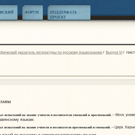
ЕВСКИЙ
ФОРУМ
ПОДДЕРЖАТЬ
ПРОЕКТ
фический указатель литературы по русскому языкознанию
/
Выпуск VI
/
текс
ПЛАНЫ
х испытаний на звание учителя и воспитателя гимназий и прогимназий.
– Моск. униве
лавянскому языкам.
 испытаний на звание учителя и воспитателя прогимназий и гимназий.
– Цирк. Харько
ытаний по русскому и церковнославянскому языкам.