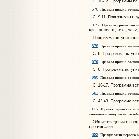
С. 10-12. Программы по 
Правила приема воспита
676
.
С. 9-11. Программа по р
Правила приема воспит
677
.
Кроншт. вестн., 1873, № 22, 
Программа вступительно
Правила приема воспита
678
.
С. 8. Программа вступит
Правила приема воспита
679
.
С. 8. Программа вступит
Правила приема воспита
680
.
С. 16-17. Программа вст
Правила приема воспита
681
.
С. 42-43. Программа вст
Правила приема малолет
682
.
заведения и выпуска на служб
Общие сведении о програ
прогимназий.
Празднование первого вы
683
.