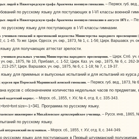
ых людей в Нижегородскую графа Аракчеева военную гимназию.
– Пермск. губ. вед.
ований по русскому языку для поступающих в I-VI классы военной гим
ых людей в Нижегородскую графа Аракчеева военную гимназию в августе
1871 г.
– Пе
по русскому языку для поступающих в I-VI классы гимназии.
 учеников гимназий и прогимназий ведомства Министерства народного просвещения
, с. 1-45. То же: Цирк. Одесск. уч. окр., 1873, № 1, с. 1-56; Цирк. Варшавск. уч. о
зыку для получающих аттестат зрелости.
 учеников реальных училищ Министерства народного просвещения.
– Цирк. Спб. уч. о
уч. окр., 1875, № 10, Прибавл., с. 1-52; Цирк. Каз. уч. окр., 1875, № 6, с. 262-3
с. 213-257; Цирк. Варшавск. уч. окр., 1875, № 6, с. 1-18; № 7, с. 19-37.
зыку для приемных и выпускных испытаний и для испытаний из курса д
 курсов при Пермской Мариинской женской гимназии.
– Пермск. губ. вед., 1873, № 6
на курсов с обозначением количества недельных часов по предметам, в
ой кадетский корпус.
– Морск. сб., 1855,
т. XV, № 4, отд. II, с. 335-343.
341. Программа по русскому языку.
t>font>font size=-1>
аевское инженерное и Михайловское артиллерийское училища.
– Русск. инв., 1865, 
ытаний по русскому языку.
ый штурманский полуэкипаж. –
Морск. сб., 1855, т. XV, отд. II, с. 344-349.
о русскому языку для поступающих в Первый штурманский полуэкипаж.