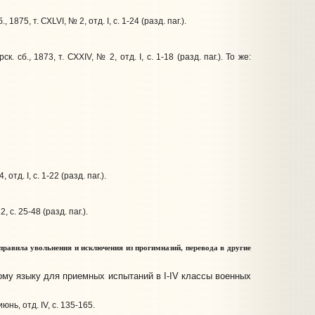
, 1875, т. СХLVI, № 2, отд. I, с. 1-24 (разд. паг.).
ск. сб., 1873, т. СХХIV, № 2, отд. I, с. 1-18 (разд. паг.). То же:
 отд. I, с. 1-22 (разд. паг.).
, с. 25-48 (разд. паг.).
равила увольнения и исключения из прогимназий, перевода в другие
му языку для приемных испытаний в I-IV классы военных
нь, отд. IV, с. 135-165.