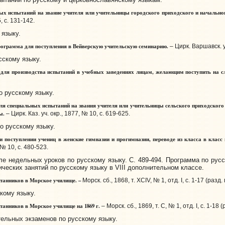
х испытаний на звание учителя или учительницы городского приходского и начально
, с. 131-142.
языку.
ограмма для поступления в Вейверскую учительскую семинарию.
– Цирк. Варшавск. уч.
сскому языку.
ля производства испытаний в учебных заведениях лицам, желающим поступить на с
о русскому языку.
я специальных испытаний на звания учителя или учительницы сельского приходского 
цы.
– Цирк. Каз. уч. окр., 1877, № 10, с. 619-625.
о русскому языку.
поступлении учениц в женские гимназии и прогимназии, переводе из класса в класс 
 № 10, с. 480-523.
 недельных уроков по русскому языку. С. 489-494. Программа по русс
ических занятий по русскому языку в VIII дополнительном классе.
танников в Морское училище. –
Морск. сб., 1868, т. XCIV, № 1, отд. I, с. 1-17 (разд. п
кому языку.
анников в Морское училище на 1869 г.
– Морск. сб., 1869, т. С, № 1, отд.
I, с. 1-18 (
ельных экзаменов по русскому языку.