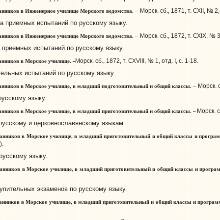
нников в Инженерное училище Морского ведомства.
– Морск. сб., 1871, т.
СХII, № 2, 
а приемных испытаний по русскому языку.
нников в Инженерное училище Морского ведомства.
– Морск. сб., 1872, т. СХIX, № 3,
 приемных испытаний по русскому языку.
нников в Морское училище. –
Морск. сб., 1872, т. СХVIII, № 1, отд. I, с. 1-18.
ельных испытаний по русскому языку.
нников в Морское училище, в младший подготовительный и общий классы.
– Морск. сб
русскому языку.
нников в Морское училище, в младший приготовительный и общий классы. –
Морск. сб
русскому и церковнославянскому языкам.
анников в Морское училище, в младший приготовительный и общий классы и програм
).
русскому языку.
анников в Морское училище, в младший приготовительный и общий классы и програ
упительных экзаменов по русскому языку.
нников в Морское училище, в младший приготовительный и общий классы и программы