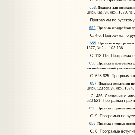
Правила для специальны
653
.
Цирк. Каз. уч. окр., 1878, № 5
Программы по русскому 
Правила и подробная пр
654
.
С. 4-5. Программа по ру
Правила и программы д
655
.
1877, № 2, с. 103-136.
С. 112-115. Программа п
Правила и программа дл
656
.
частной начальной учительни
С. 623-625. Программа п
Правила испытания при 
657
.
Цирк. Одесск. уч. окр., 1874,
С. 486. Сведения о числе
520-521. Программа практ
Правила о приеме воспи
658
.
С. 9. Программа по русс
Правила о приеме воспит
659
.
С. 8. Программа вступит