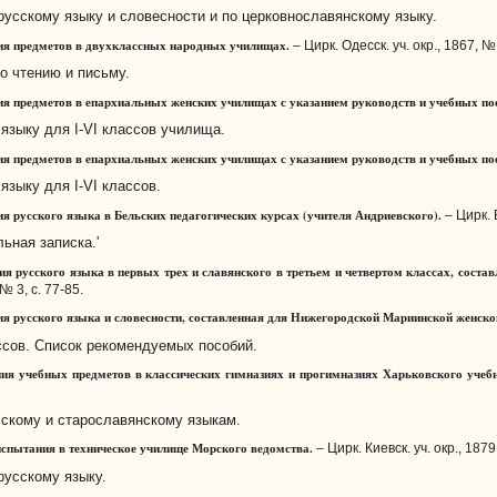
усскому языку и словесности и по церковнославянскому языку.
я предметов в двухклассных народных училищах.
– Цирк. Одесск. уч. окр., 1867, № 1
о чтению и письму.
 предметов в епархиальных женских училищах с указанием руководств и учебных по
зыку для I-VI классов училища.
 предметов в епархиальных женских училищах с указанием руководств и учебных пос
зыку для I-VI классов.
 русского языка в Бельских педагогических курсах (учителя Андриевского).
– Цирк. 
ная записка.'
 русского языка в первых трех и славянского в третьем и четвертом классах, сост
№ 3, с. 77-85.
 русского языка и словесности, составленная для Нижегородской Мариинской женско
сов. Список рекомендуемых пособий.
я учебных предметов в классических гимназиях и прогимназиях Харьковского учебн
кому и старославянскому языкам.
пытания в техническое училище Морского ведомства.
– Цирк. Киевск. уч. окр., 1879
русскому языку.