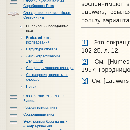
Словари русской поэзии
воспринимают в
Серебряного Века
Lauwers, ссыла
Словарь неологизмов Игоря-
Северянина
пользу вариант
О написании псевдонима
поэта
Выбор объекта
[1]
Это сокращен
исследования
102-25, л. 12.
Структура словаря
Лексикографические
[2]
См. [Humesky
трудности
Сфера применения словаря
1997; Городницк
Сокращения, принятые в
[3]
См. [Lauwers 
словаре
Поиск
Словарь эпитетов Ивана
Бунина
Русская идиоматика
Социолингвистика
Электронная база данных
«Географическая