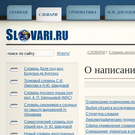
ГЛАВНАЯ
ГРАММАТИКА
Ф.М. ДОСТОЕ
СЛОВАРИ
СЛОВАРИ
/
Словарь неоло
Искать!
О написани
Словарь Даля под ред.
Бодуэна де Куртенэ
Толковый словарь С.И.
Ожегова и Н.Ю. Шведовой
Словарь русского языка под
ред. А. П. Евгеньевой (МАС)
О написании псевдонима по
Словарь синонимов и сходных
Выбор объекта исследован
по смыслу выражений Н.
Структура словаря
Абрамова
Лексикографические трудно
Семантический словарь под
Сфера применения словар
общей ред. Н. Ю. Шведовой
Сокращения, принятые в сл
Новый словарь иностранных