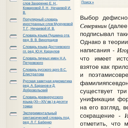
Поиск »
слов Захаренко Е. Н.,
Комаровой Л. Н., Нечаевой И.
В.
Выбор дефисно
Популярный словарь
Северянин
иностранных слов Музруковой
(далее 
Т. Г., Нечаевой И. В.
подписывал так
Словарь языка Пушкина отв.
ред. В. В. Виноградов
Однако в теории
Словарь языка Достоевского
Иго
написания -
гл. ред. Ю.Н. Караулов
что имеет исто
Словарь личных имен Н.А.
Петровского
взятое как прил
Словарь русского арго В.С.
и поэтами­совр
Елистратова
Русская заветная идиоматика
фамилия­псевдо
ред. А. Баранов и Д.
существует три
Добровольский
Словарь древнерусского
унификации фор
языка (XI—XIV вв.) в десяти
на его взгляд, 
томах
Экспериментальный
сокращение -
синтаксический словарь под.
ред. Л. Г. Бабенко
отметить, что 