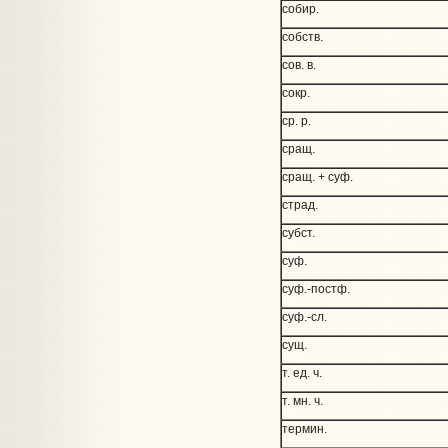
собир.
собств.
сов. в.
сокр.
ср. р.
сращ.
сращ. + суф.
страд.
субст.
суф.
суф.-постф.
суф.-сл.
сущ.
т. ед. ч.
т. мн. ч.
термин.