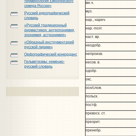
терминология Европейского
мн.ч.
севера России»
муз.
Русский идеографический
словарь
нар., нареч.
«Русский традиционный
нар.-поэт.
ономастикон: антропонимия,
зоонимия, астронимия»
наст. вр.
«Образный инструментарий
неодобр.
русской лирики»
непроизв.
Орфографический конкорданс
Гельветизмы: немецко-
несов. в.
русский словарь
одобр.
окс.
осн/слож.
польск.
постф.
превосх. ст.
презрит.
пренебр.