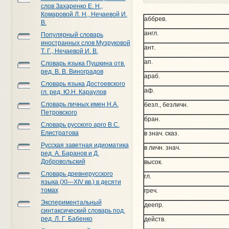
слов Захаренко Е. Н.,
Комаровой Л. Н., Нечаевой И.
аббрев.
В.
англ.
Популярный словарь
иностранных слов Музруковой
ант.
Т. Г., Нечаевой И. В.
ап.
Словарь языка Пушкина отв.
ред. В. В. Виноградов
араб.
Словарь языка Достоевского
аф.
гл. ред. Ю.Н. Караулов
Словарь личных имен Н.А.
безл., безличн.
Петровского
бран.
Словарь русского арго В.С.
Елистратова
в знач. сказ.
Русская заветная идиоматика
в личн. знач.
ред. А. Баранов и Д.
Добровольский
высок.
Словарь древнерусского
гл.
языка (XI—XIV вв.) в десяти
томах
греч.
Экспериментальный
деепр.
синтаксический словарь под.
ред. Л. Г. Бабенко
действ.