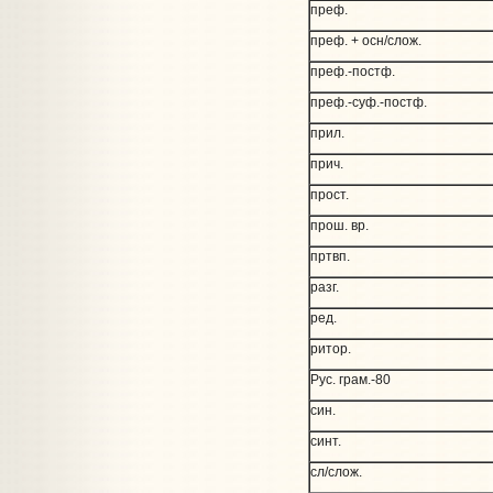
преф.
преф. + осн/слож.
преф.-постф.
преф.-суф.-постф.
прил.
прич.
прост.
прош. вр.
пртвп.
разг.
ред.
ритор.
Рус. грам.-80
син.
синт.
сл/слож.