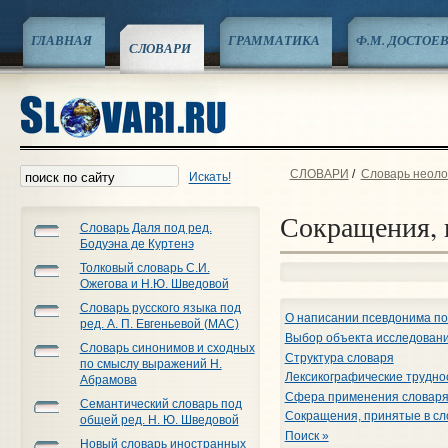
ГЛАВНАЯ
ГРАММАТИКА
Ф.М. ДОСТОЕ
СЛОВАРИ
СЛОВАРИ
/
Словарь неоло
Искать!
Сокращения, 
Словарь Даля под ред.
Бодуэна де Куртенэ
Толковый словарь С.И.
Ожегова и Н.Ю. Шведовой
Словарь русского языка под
О написании псевдонима по
ред. А. П. Евгеньевой (МАС)
Выбор объекта исследован
Словарь синонимов и сходных
Структура словаря
по смыслу выражений Н.
Лексикографические трудно
Абрамова
Сфера применения словар
Семантический словарь под
Сокращения, принятые в сл
общей ред. Н. Ю. Шведовой
Поиск »
Новый словарь иностранных