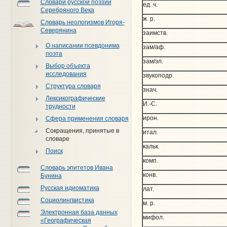
Словари русской поэзии
ед. ч.
Серебряного Века
ж. р.
Словарь неологизмов Игоря-
Северянина
заимств.
О написании псевдонима
зам/аф.
поэта
зам/эл.
Выбор объекта
исследования
звукоподр.
Структура словаря
знач.
Лексикографические
И.-С.
трудности
ирон.
Сфера применения словаря
Сокращения, принятые в
итал.
словаре
кальк.
Поиск
комп.
Словарь эпитетов Ивана
конв.
Бунина
Русская идиоматика
лат.
Социолингвистика
м. р.
Электронная база данных
мифол.
«Географическая