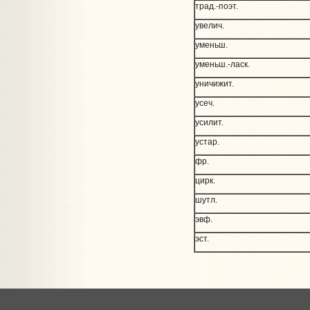
трад.-поэт.
увелич.
уменьш.
уменьш.-ласк.
уничижит.
усеч.
усилит.
устар.
фр.
цирк.
шутл.
эвф.
эст.