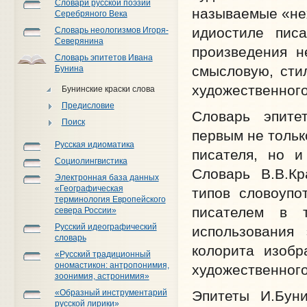
Словари русской поэзии
называемые «не
Серебряного Века
идиостиле писа
Словарь неологизмов Игоря-
Северянина
произведения н
Словарь эпитетов Ивана
смысловую, сти
Бунина
художественного
Бунинские краски слова
Предисловие
Словарь эпитет
Поиск
первым не тольк
Русская идиоматика
писателя, но и
Социолингвистика
Словарь В.В.Кр
Электронная база данных
«Географическая
типов словоупо
терминология Европейского
писателем в т
севера России»
Русский идеографический
использования
словарь
колорита изобр
«Русский традиционный
ономастикон: антропонимия,
художественного 
зоонимия, астронимия»
Эпитеты И.Бун
«Образный инструментарий
русской лирики»