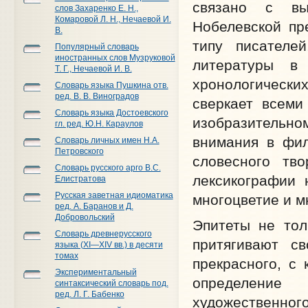
связано с вы
слов Захаренко Е. Н.,
Комаровой Л. Н., Нечаевой И.
Нобелевской пр
В.
типу писателе
Популярный словарь
иностранных слов Музруковой
литературы в 
Т. Г., Нечаевой И. В.
хронологически
Словарь языка Пушкина отв.
ред. В. В. Виноградов
сверкает всеми
Словарь языка Достоевского
изобразительно
гл. ред. Ю.Н. Караулов
внимания в фил
Словарь личных имен Н.А.
Петровского
словесного тв
Словарь русского арго В.С.
лексикографии 
Елистратова
Русская заветная идиоматика
многоцветие и м
ред. А. Баранов и Д.
Добровольский
Эпитеты не тол
Словарь древнерусского
притягивают с
языка (XI—XIV вв.) в десяти
томах
прекрасного, с 
Экспериментальный
определение
синтаксический словарь под.
ред. Л. Г. Бабенко
художественног