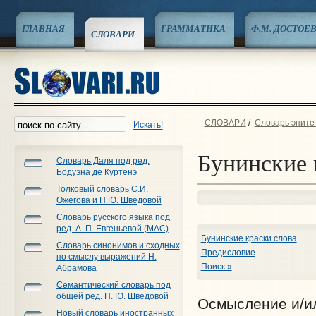
ГЛАВНАЯ
ГРАММАТИКА
Ф.М. ДОСТОЕ
СЛОВАРИ
СЛОВАРИ
/
Словарь эпите
Искать!
Бунинские 
Словарь Даля под ред.
Бодуэна де Куртенэ
Толковый словарь С.И.
Ожегова и Н.Ю. Шведовой
Словарь русского языка под
ред. А. П. Евгеньевой (МАС)
Бунинские краски слова
Словарь синонимов и сходных
Предисловие
по смыслу выражений Н.
Поиск »
Абрамова
Семантический словарь под
общей ред. Н. Ю. Шведовой
Осмысление и/ил
Новый словарь иностранных