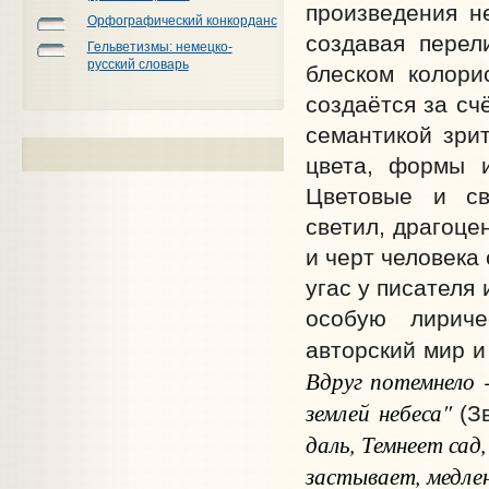
произведения н
Орфографический конкорданс
создавая перел
Гельветизмы: немецко-
русский словарь
блеском колори
создаётся за сч
семантикой зрит
цвета, формы и
Цветовые и св
светил, драгоце
и черт человека
угас у писателя
особую лириче
авторский мир и
Вдруг потемнело 
землей небеса"
(З
даль, Темнеет сад
застывает, медле