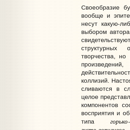
Своеобразие бу
вообще и эпите
несут какую-ли
выбором автора
свидетельствую
структурных 
творчества, но
произведени
действительно
коллизий. Насто
сливаются в сл
целое представл
компонентов со
восприятия и о
горьк
типа
густо‑ворчливое
и