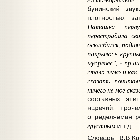
бунинский зву
плотностью, за
Наташка пер
перестрадала св
осклабился, подня
покрылось крупн
мудренее", - при
стало легко и ка
сказать, почитав
ничего не мог сказ
составных эпи
наречий, проя
определяемая 
грустным
и т.д.
Словарь В.В.Кр