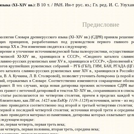
 языка
(XI–XIV вв.)
: В 10 т. / РАН. Ин-т рус. яз.; Гл. ред. И. С. Улух
Предисловие
коллегия Словаря древнерусского языка (
XI
–XIV вв.) (СДРЯ) приняла решение 
ющих принципов, разработанных под руководством первого главного р
конца XX в. Эти изменения сводятся к следующему.
ширение и уточнение источниковедческой базы палеорусистики, осуществившее
рукописей XI-XIV вв., хранящихся в СССР»,
«Сводного каталога славян
славяно-русских рукописных книг XV
в., хранящихся в СССР», «Дополнений к 
огов крупнейших рукописных собраний – РГБ (ГБЛ), ГИМ, БАН, РГАДА (ЦГА
ого каталога славяно-русских рукописных книг XIV в., хранящихся в Россий
датировки
а, В. А. Кучкина, Л. В. Столяровой), позволяет уточнить
(а порой и
ий, отражаемых в Словаре. Соответственно изменяются сокращенные обозна
рамот. В тех случаях, когда новая датировка прежних источников СДРЯ вых
их грамот с неточной датировкой и текстов
XI
–XIV вв., сохранившихся в списк
статье располагаются по четвертям столетия, причем в пределах каждой ч
ЛИ ок. 1425
ЕвЮр 1119–1128
иблизительно, как
или
) источников, затем – из 
овно приводится соответственно под второй и третьей четвертями столетия;
 первой и последней четвертей столетия; источники второй трети и середин
ельно приводится материал из памятников, датировка которых охватывает целы
 следующем порядке:
ало, первая четверть, первая треть века;
рая четверть, первая половина, вторая треть, середина века;
тья четверть, вторая половина века;