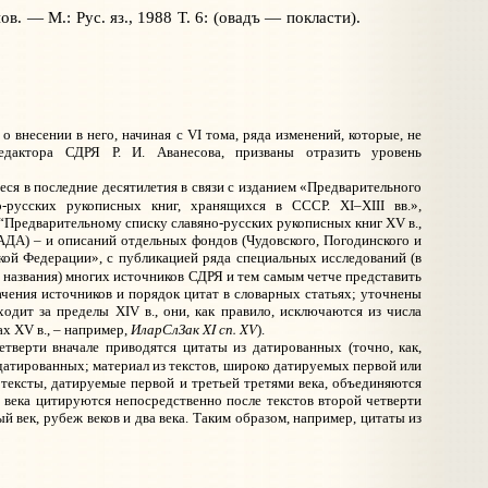
анов. — М.: Рус. яз., 1988 Т. 6: (овадъ — покласти).
о внесении в него, начиная с VI тома, ряда изменений, которые, не
едактора СДРЯ Р. И. Аванесова, призваны отразить уровень
ся в последние десятилетия в связи с изданием «Предварительного
о-русских рукописных книг, хранящихся в СССР. XI–XIII
вв.»,
“Предварительному списку славяно-русских рукописных книг XV в.,
ДА) – и описаний отдельных фондов (Чудовского, Погодинского и
ской Федерации», с публикацией ряда специальных исследований (в
 названия) многих источников СДРЯ и тем самым четче представить
чения источников и порядок цитат в словарных статьях; уточнены
одит за пределы XIV в., они, как правило, исключаются из числа
ИларСлЗак XI сп. XV
ах XV в., – например,
).
етверти вначале приводятся цитаты из датированных (точно, как,
недатированных; материал из текстов, широко датируемых первой или
 тексты, датируемые первой и третьей третями века, объединяются
ы века цитируются непосредственно после текстов второй четверти
й век, рубеж веков и два века. Таким образом, например, цитаты из