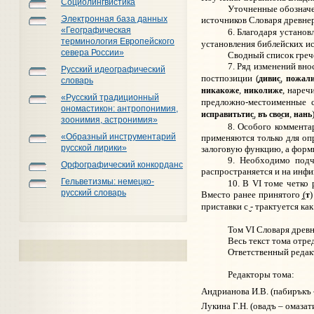
Социолингвистика
Уточненные обозначе
Электронная база данных
источников Словаря древнеру
«Географическая
6. Благодаря устано
терминология Европейского
установления библейских ис
севера России»
Сводный список греч
7. Ряд изменений вно
Русский идеографический
пожал
постпозиции (
,
дивис
словарь
никакоже
николиже
,
, нареч
«Русский традиционный
предложно-местоименные 
ономастикон: антропонимия,
исправитьтис
въ сво
нань
,
,
си
зоонимия, астронимия»
8. Особого коммента
«Образный инструментарий
применяются только для опр
русской лирики»
залоговую функцию, а форм
9. Необходимо под
Орфографический конкорданс
распространяется и на инф
Гельветизмы: немецко-
10. В VI томе четко
русский словарь
т
Вместо ранее принятого
(
приставки с
- трактуется ка
Том VI Словаря древн
Весь текст тома отре
Ответственный редак
Редакторы том
а:
Андрианова И.В. (пабиръкъ 
Лукина Г.Н. (овадъ – омазат