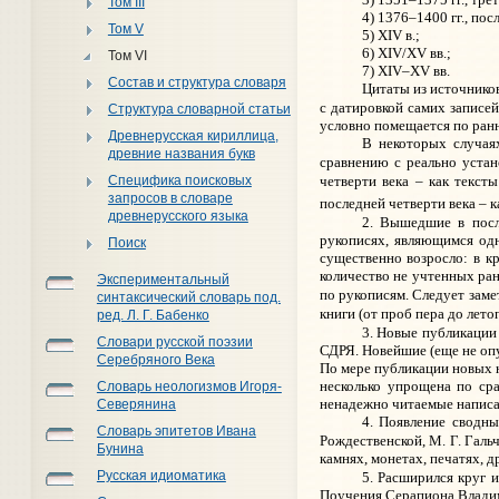
Том III
4) 1376–1400 гг., пос
Том V
5) XIV в.;
6) XIV/XV вв.;
Том VI
7)
XIV
–XV вв.
Состав и структура словаря
Цитаты из источников
с датировкой самих записей
Структура словарной статьи
условно помещается по ранн
Древнерусская кириллица,
В некоторых случая
древние названия букв
сравнению с реально устан
четверти века – как текст
Специфика поисковых
запросов в словаре
последней четверти века – к
древнерусского языка
2. Вышедшие в посл
рукописях, являющимся одн
Поиск
существенно возросло: в к
количество не учтенных ран
Экспериментальный
по рукописям. Следует заме
синтаксический словарь под.
книги (от проб пера до лет
ред. Л. Г. Бабенко
3. Новые публикации
Словари русской поэзии
СДРЯ. Новейшие (еще не опу
Серебряного Века
По мере публикации новых 
несколько упрощена по ср
Словарь неологизмов Игоря-
ненадежно читаемые написа
Северянина
4.
Появление сводны
Словарь эпитетов Ивана
Рождественской, М. Г. Гал
Бунина
камнях, монетах, печатях, 
Русская идиоматика
5. Расширился круг 
Поучения Серапиона Владими