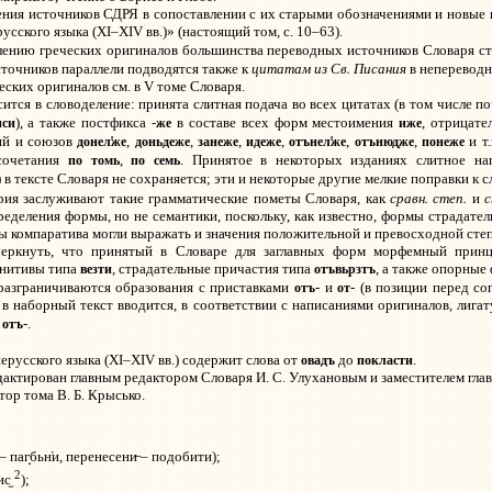
ния источников СДРЯ в сопоставлении с их старыми обозначениями и новые 
сского языка (XI–XIV вв.)» (настоящий том, с. 10–63).
влению греческих оригиналов большинства переводных источников Словаря 
цитатам из Св. Писания
точников параллели подводятся также к
в непереводн
еских оригиналов см. в
V
томе Словаря.
сится в словоделение: принята слитная подача во всех цитатах (в том числе п
иси
же
иже
), а также постфикса -
в составе всех форм местоимения
, отрицат
донел
доньдеже
занеже
идеже
отънел
отънюд
понеже
ий
и союзов
,
,
,
,
,
,
и т.
же
же
же
по томь
по семь
сочетания
,
. Принятое в некоторых изданиях слитное на
) в тексте Словаря не сохраняется; эти и некоторые другие мелкие поправки к 
сравн. степ.
с
рия заслуживают такие грамматические пометы Словаря, как
и
еделения формы, но не семантики, поскольку, как известно, формы страдател
ы компаратива могли выражать и значения положительной и превосходной сте
черкнуть, что принятый в
C
ловаре для заглавных форм морфемный принц
везти
отъвьрзтъ
инитивы типа
, страдательные причастия типа
, а также опорные
отъ
от
 разграничиваются образования с приставками
- и
- (в позиции перед с
) в наборный текст вводится, в соответствии с написаниями оригиналов, лига
отъ
к
-.
овадъ
покласти
ерусского языка (
XI
–XIV вв.) содержит слова от
до
.
дактирован главным редактором Словаря И.
С. Улухановым и заместителем глав
тор тома В.
Б. Крысько.
– паг
бьн
и, перенесени
– подобити);
2
ис
);