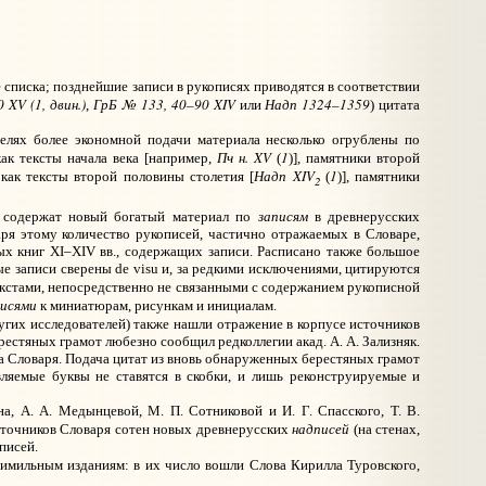
 списка; позднейшие записи в рукописях приводятся в соответствии
 XV (1, двин.)
ГрБ № 133, 40–90 XIV
Надп 1324–1359
,
или
) цитата
елях более экономной подачи материала несколько огрублены по
Пч н. XV
1
ак тексты начала века [например,
(
)], памятники второй
Надп XIV
1
 как тексты второй половины столетия [
(
)], памятники
2
записям
я содержат новый богатый материал по
в древнерусских
ря этому количество рукописей, частично отражаемых в Словаре,
ных книг
XI
–XIV вв., содержащих записи. Расписано также большое
ые записи сверены de visu и, за редкими исключениями, цитируются
текстами, непосредственно не связанными с содержанием рукописной
исями
к миниатюрам, рисункам и инициалам.
ругих исследователей) также нашли отражение в корпусе источников
стяных грамот любезно сообщил редколлегии акад. А. А. Зализняк.
а Словаря. Подача цитат из вновь обнаруженных берестяных грамот
ляемые буквы не ставятся в скобки, и лишь реконструируемые и
на,
А. А. Медынцевой, М. П. Сотниковой и И. Г. Спасского, Т. В.
надписей
источников Словаря сотен новых древнерусских
(на стенах,
писей.
имильным изданиям: в их число вошли Слова Кирилла Туровского,