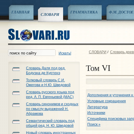
ГЛАВНАЯ
ГРАММАТИКА
Ф.М. ДОСТО
СЛОВАРИ
СЛОВАРИ
/
Словарь древн
Искать!
Том VI
Словарь Даля под ред.
Бодуэна де Куртенэ
Толковый словарь С.И.
Ожегова и Н.Ю. Шведовой
Словарь русского языка под
Дополнения и уточнения к 
ред. А. П. Евгеньевой (МАС)
Условные сокращения
Словарь синонимов и сходных
Литература
по смыслу выражений Н.
Источники
Абрамова
Специфика поисковых запр
Семантический словарь под
Поиск »
общей ред. Н. Ю. Шведовой
Новый словарь иностранных