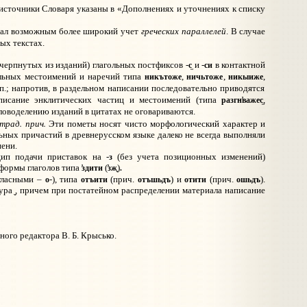
источники Словаря указаны в «Дополнениях и уточнениях к списку
греческих параллелей
стал возможным более широкий учет
. В случае
ых текстах.
с
си
очерпнутых из изданий) глагольных постфиксов -
и -
в контактной
никътоже
ничьтоже
никыиже
ельных местоимений и наречий типа
,
,
,
п.; напротив, в раздельном написании последовательно приводятся
разгн
писание энклитических частиц и местоимений (типа
,
важес
словоделению изданий в цитатах не оговариваются.
трад. прич.
Эти пометы носят чисто морфологический характер и
ьных причастий в древнерусском языке далеко не всегда выполняли
пени.
з
ип подачи приставок на -
(без учета позиционных изменений)
.
 формы глаголов типа
(
)
здити
зж
о
отъити
отъшьдъ
отити
ошьдъ
огласными –
-), типа
(прич.
)
и
(прич.
).
тура
, причем при постатейном распределении материала написание
ного редактора В. Б. Крысько.