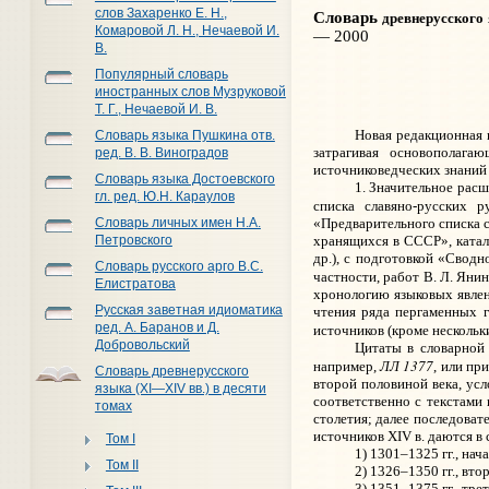
Словарь
слов Захаренко Е. Н.,
древнерусского
Комаровой Л. Н., Нечаевой И.
— 2000
В.
Популярный словарь
иностранных слов Музруковой
Т. Г., Нечаевой И. В.
Новая редакционная 
Словарь языка Пушкина отв.
затрагивая основополага
ред. В. В. Виноградов
источниковедческих знаний 
Словарь языка Достоевского
1. Значительное рас
гл. ред. Ю.Н. Караулов
списка славяно-русских 
«Предварительного списка 
Словарь личных имен Н.А.
хранящихся в СССР», катал
Петровского
др.), с подготовкой «Cводн
Словарь русского арго В.С.
частности, работ В. Л. Янин
Елистратова
хронологию языковых явлен
Русская заветная идиоматика
чтения ряда пергаменных г
ред. А. Баранов и Д.
источников (кроме нескольк
Добровольский
Цитаты в словарной 
ЛЛ 1377
например,
, или пр
Словарь древнерусского
второй половиной века, усл
языка (XI—XIV вв.) в десяти
соответственно с текстами
томах
столетия; далее последоват
источников XIV в. даются в
Том I
1) 1301–1325 гг., нач
Том II
2) 1326–1350 гг., вто
3) 1351–1375 гг., тре