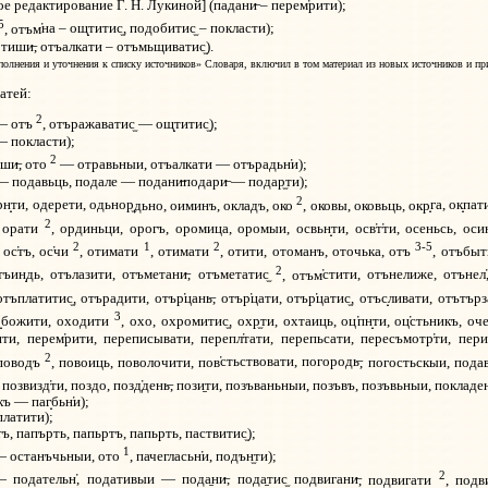
ое редактирование Г. Н. Лукиной] (падани
– перем
рити);
5
, отъм
на – ощ
титис
, подобитис
– покласти);
отиши
, отъалкати – отъмьщиватис
).
олнения и уточнения к списку источников» Словаря, включил в том материал из новых источников и при
ате
й:
2
— отъ
, отъражаватис
— ощ
титис
);
— покласти);
2
иши
, ото
— отравьныи, отъалкати — отърадьн
и);
 — подавьць, подале — подани
подари
— подар
ти);
2
рн
ти, одерети, одьнор
дьно, оиминъ, окладъ, око
, оковы, оковьць, окр
га, ок
пат
2
 орати
, ординьци, орогъ, оромица, оромыи, освьн
ти, осв
т
ти, осеньсь, оси
2
1
2
3-5
, ос
тъ, ос
чи
, отимати
, отимати
, отити, отоманъ, оточька, отъ
, отъбыт
2
тъин
дь, отълазити, отъметани
, отъметатис
, отъм
стити, отънелиже, отънел
 отъплатитис
, отърадити, отър
цань
, отър
цати, отър
цатис
, отъс
ливати, отътърз
3
о
божити, оходити
, охо, охромитис
, охр
ти, охтаиць, оц
пн
ти, оц
стьникъ, оч
ити, перем
рити, переписывати, перепл
тати, перепьсати, пересъмотр
ти, пер
2
 поводъ
, повоиць, поволочити, пов
стьствовати, погородь
, погостьскыи, пода
, позвизд
ти, поздо, позд
день
, пози
ти, позъваньныи, позъвъ, позъвьныи, покладе
къ — паг
бьн
и);
латити);
тъ, папърть, папьртъ, папьрть, паствитис
);
1
 останъчьныи, ото
, пачегласьн
и, подън
ти);
2
— подательн
, подативыи — пода
ни
, пода
тис
подвигани
, подвигати
, подв