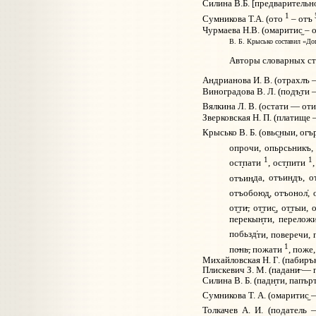
Силина В.Б. [предварительн
1
Сумникова Т.А. (ото
– отъ
Чурмаева Н.В. (омаритис
– 
В. Б. Крысько составил «Доп
Авторы словарных ст
Андрианова И. В. (отрахлъ 
Виноградова В. Л. (подъ
ти 
Вялкина Л. В. (остати — от
Зверковская Н. П. (платище
Крысько В. Б. (овьс
ныи, огъ
опрочи, опьрсьникъ,
1
1
ост
пати
, ост
пити
отъин
да, отъин
дъ, о
отъобоюд
, отъонол
,
от
ти
, от
тис
, от
тыи, 
перекын
ти, перелож
побьзд
ти, поверечи,
1
по
нь
, пожати
, поже
Михайловская Н. Г. (пабиръ
Плискевич З. М. (падани
— п
Силина В. Б. (падн
ти, папър
Сумникова Т. А. (омаритис
—
Толкачев А. И. (податель 