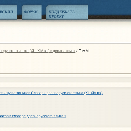
ЕВСКИЙ
ФОРУМ
ПОДДЕРЖАТЬ
ПРОЕКТ
ерусского языка (XI—XIV вв.) в десяти томах
/
Том VI
списку источников Словаря древнерусского языка (XI–XIV вв.)
осов в словаре древнерусского языка »