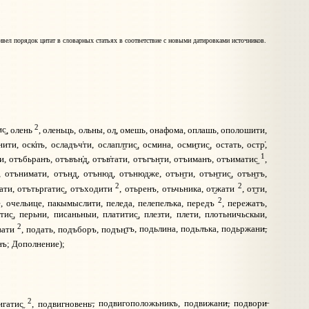
вел порядок цитат в словарных статьях в соответствие с новыми датировками источников.
2
ис
, олень
, оленьць, ольны, ол
, омешь, онафома, оплашь, ополошити,
нити, оск
пъ, осладъч
ти, ослапл
тис
, осмина, осми
тис
, остать, остр
,
1
и, отъбьранъ, отъвън
д
, отъв
тати, отъгън
ти, отъиманъ, отъиматис
,
, отънимати, отън
д
, отънюд
, отънюд
же, отън
ти, отън
тис
, отън
тъ,
2
2
ати, отътьргатис
, отъходити
, отьренъ, отьчьника, от
жати
, от
ти,
2
е, очельице, пакымыслити, пеледа, пелепелъка, передъ
, пережатъ,
итис
, перьни, писаньныи, платитис
, плезти, плети, плотьничьскыи,
2
вати
, подать, подъборъ, подън
тъ, подьлина, подьлъка, подьржани
,
нъ; Дополнение);
2
игатис
, подвигновень
, подвигоположьникъ, подвижани
, подвори