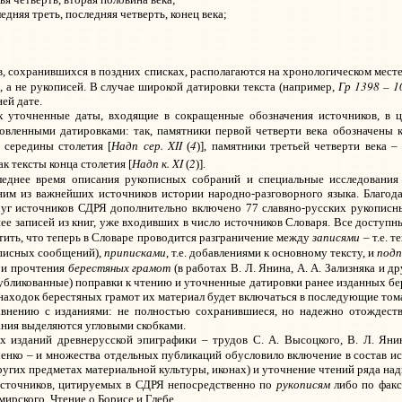
ледняя треть, последняя четверть, конец века;
, сохранившихся в поздних списках, располагаются на хронологическом месте
Гр 1398 – 10
, а не рукописей. В случае широкой датировки текста (например,
ей дате.
х уточненные даты, входящие в сокращенные обозначения источников, в ц
овленными датировками: так, памятники первой четверти века обозначены к
Надп сер. XII
4
ы середины столетия [
(
)], памятники третьей четверти века –
Надп к. XI
2
ак тексты конца столетия [
(
)].
еднее время описания рукописных собраний и специальные исследовани
им из важнейших источников истории народно-разговорного языка. Благода
руг источников СДРЯ дополнительно включено 77 славяно-русских рукопис
ее записей из книг, уже входивших в число источников Словаря. Все доступн
записями
тить, что теперь в Словаре проводится разграничение между
– т.е. 
приписками
подп
описных сообщений),
, т.е. добавлениями к основному тексту, и
берестяных грамот
 и прочтения
(в работах В. Л. Янина, А.
А.
Зализняка и д
бликованные) поправки к чтению и уточненные датировки ранее изданных бере
находок берестяных грамот их материал будет включаться в последующие том
авнению с изданиями: не полностью сохранившиеся, но надежно отождеств
ния выделяются угловыми скобками.
х изданий древнерусской эпиграфики – трудов С. А. Высоцкого, В.
Л. Яни
ьченко – и множества отдельных публикаций обусловило включение в состав 
других предметах материальной культуры, иконах) и уточнение чтений ряда над
рукописям
источников, цитируемых в СДРЯ непосредственно по
либо по факс
рского, Чтение о Борисе и Глебе.