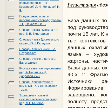
Регистрация
абсол
слов Захаренко Е. Н.,
Комаровой Л. Н., Нечаевой И.
В.
Популярный словарь
База данных по
иностранных слов Музруковой
Т. Г., Нечаевой И. В.
под руководств
Словарь языка Пушкина отв.
почти 15 лет. К
ред. В. В. Виноградов
тыс. контекстов
Словарь языка Достоевского
гл. ред. Ю.Н. Караулов
данных охваты
Словарь личных имен Н.А.
языка – худож
Петровского
Словарь русского арго В.С.
жаргоны, части
Елистратова
Базы данных охв
Русская заветная идиоматика
ред. А. Баранов и Д.
90-х гг. Фрагм
Добровольский
Источники р
Словарь древнерусского
языка (XI—XIV вв.) в десяти
Формирование 
томах
завершено, ко
Экспериментальный
синтаксический словарь под.
полноту предс
ред. Л. Г. Бабенко