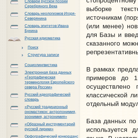
стопроцентному
Словари русской поэзии
Серебряного Века
выборке текс
Словарь неологизмов Игоря-
источникам (пор
Северянина
(или менее) но
Словарь эпитетов Ивана
Бунина
для Базы и введ
Русская идиоматика
сказанного можн
Поиск
репрезентативны
Структура записи
Социолингвистика
В рамках предла
Электронная база данных
примеров до 1
«Географическая
терминология Европейского
осуществлено 
севера России»
классической л
Русский идеографический
словарь
отдельный модул
«Русский традиционный
ономастикон: антропонимия,
зоонимия, астронимия»
База данных по
«Образный инструментарий
используется д
русской лирики»
Орфографический конкорданс