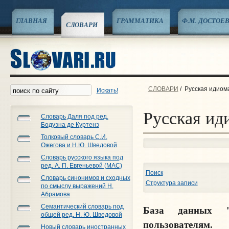
ГЛАВНАЯ
ГРАММАТИКА
Ф.М. ДОСТОЕ
СЛОВАРИ
СЛОВАРИ
/
Русская идиом
Искать!
Русская ид
Словарь Даля под ред.
Бодуэна де Куртенэ
Толковый словарь С.И.
Ожегова и Н.Ю. Шведовой
Словарь русского языка под
ред. А. П. Евгеньевой (МАС)
Поиск
Словарь синонимов и сходных
Структура записи
по смыслу выражений Н.
Абрамова
Семантический словарь под
База данных "И
общей ред. Н. Ю. Шведовой
пользователям.
Новый словарь иностранных