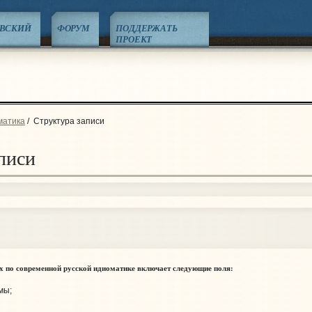
ЕВСКИЙ
ФОРУМ
ПОДДЕРЖАТЬ
ПРОЕКТ
матика
/
Структура записи
писи
ых по современной русской идиоматике включает следующие поля:
мы;