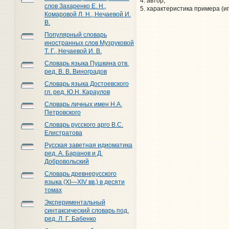
автор;
слов Захаренко Е. Н.,
характеристика примера (иг
Комаровой Л. Н., Нечаевой И.
В.
Популярный словарь
иностранных слов Музруковой
Т. Г., Нечаевой И. В.
Словарь языка Пушкина отв.
ред. В. В. Виноградов
Словарь языка Достоевского
гл. ред. Ю.Н. Караулов
Словарь личных имен Н.А.
Петровского
Словарь русского арго В.С.
Елистратова
Русская заветная идиоматика
ред. А. Баранов и Д.
Добровольский
Словарь древнерусского
языка (XI—XIV вв.) в десяти
томах
Экспериментальный
синтаксический словарь под.
ред. Л. Г. Бабенко