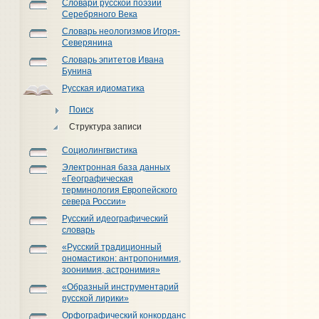
Словари русской поэзии
Серебряного Века
Словарь неологизмов Игоря-
Северянина
Словарь эпитетов Ивана
Бунина
Русская идиоматика
Поиск
Структура записи
Социолингвистика
Электронная база данных
«Географическая
терминология Европейского
севера России»
Русский идеографический
словарь
«Русский традиционный
ономастикон: антропонимия,
зоонимия, астронимия»
«Образный инструментарий
русской лирики»
Орфографический конкорданс