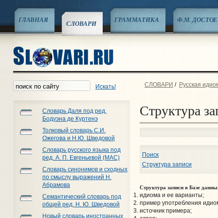
ГЛАВНАЯ
ГРАММАТИКА
Ф.М. ДОСТО
СЛОВАРИ
СЛОВАРИ
/
Русская идио
Искать!
Структура за
Словарь Даля под ред.
Бодуэна де Куртенэ
Толковый словарь С.И.
Ожегова и Н.Ю. Шведовой
Словарь русского языка под
Поиск
ред. А. П. Евгеньевой (МАС)
Структура записи
Словарь синонимов и сходных
по смыслу выражений Н.
Абрамова
Структура записи в Базе данн
идиома и ее варианты;
Семантический словарь под
пример употребления идио
общей ред. Н. Ю. Шведовой
источник примера;
Новый словарь иностранных